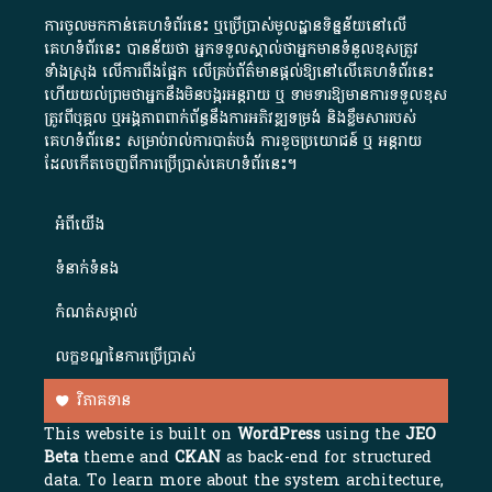
ការចូលមកកាន់គេហទំព័រនេះ ឬប្រើប្រាស់មូលដ្ឋានទិន្នន័យនៅលើ
គេហទំព័រនេះ បានន័យថា អ្នកទទួលស្គាល់ថាអ្នកមានទំនួលខុសត្រូវ
ទាំងស្រុង លើការពឹងផ្អែក លើគ្រប់ព័ត៌មានផ្តល់ឱ្យនៅលើគេហទំព័រនេះ
ហើយយល់ព្រមថាអ្នកនឹងមិនបង្ករអន្តរាយ ឬ ទាមទារ​ឱ្យមានការទទួលខុស​
ត្រូវពីបុគ្គល ឬអង្គភាពពាក់ព័ន្ធនឹងការអភិវឌ្ឍទម្រង់ និងខ្លឹមសាររបស់
គេហទំព័រនេះ សម្រាប់រាល់ការបាត់បង់ ការខូចប្រយោជន៍ ឬ អន្តរាយ
ដែលកើតចេញពីការប្រើប្រាស់គេហទំព័រនេះ។
អំពី​យើង​
ទំនាក់ទំនង
កំណត់សម្គាល់
លក្ខខណ្ឌនៃការប្រើប្រាស់
វិភាគទាន
This website is built on
WordPress
using the
JEO
Beta
theme and
CKAN
as back-end for structured
data. To learn more about the system architecture,