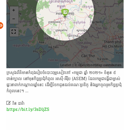
Leaflet
| ©
OpenStreetMap
contributors.
ក្រសួង​ព័ត៌មាន​កំពុង​រៀបចំ​បោះពុម្ព​សៀវភៅ​ «​កម្ពុជា ឆ្នាំ​ ២០២១» ​ចំនួន​ ៥ ​
ពាន់​ក្បាល នៅមុន​កិច្ចប្រជុំ​កំពូល អាស៊ី-អឺរ៉ុប (ASEM) ដែល​កម្ពុជា​ធ្វើជា​ម្ចាស់
ផ្ទះ​នា​ពាក់កណ្ដាល​ឆ្នាំនេះ ដើម្បី​ចែកជូន​ដល់​គណៈប្រតិភូ និង​អ្នកចូលរួម​កិច្ចប្រជុំ​
កំពូល​នេះ​។ …

វ៉ន ដារ៉ា
https://bit.ly/3sDljZS