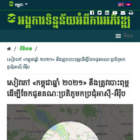
កម្ពុជា
/
/
ព័ត៌មាន
សៀវភៅ​ «​កម្ពុជា​ឆ្នាំ​ ២០២១» ​នឹងត្រូវ​បោះពុម្ព​ដើម្បី​ចែកជូន​គណៈប្រតិភូ​មក​
ប្រជុំ​អាស៊ី-អឺរ៉ុប
សៀវភៅ​ «​កម្ពុជា​ឆ្នាំ​ ២០២១» ​នឹងត្រូវ​បោះពុម្ព​
ដើម្បី​ចែកជូន​គណៈប្រតិភូ​មក​ប្រជុំ​អាស៊ី-អឺរ៉ុប