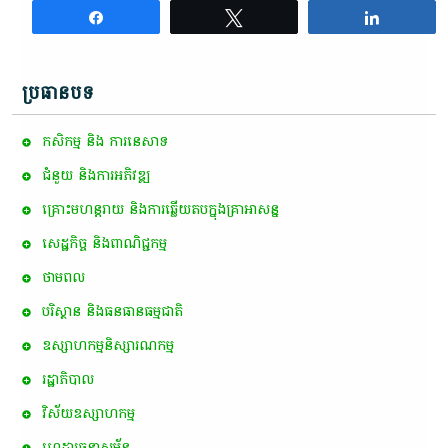
Share
Tweet
Share
ប្រធានបទ
កសិកម្ម​ និង​ ការ​នេ​សាទ​
ជំនួយ និងការអភិវឌ្ឍ
គ្រោះមហន្តរាយ និងការឆ្លើយតបក្នុងគ្រាអាសន្ន
សេដ្ឋកិច្ច និងពាណិជ្ជកម្ម
ថាមពល
បរិស្ថាន និងធនធានធម្មជាតិ
ឧស្សាហកម្មនិស្សារណកម្ម
រដ្ឋាភិបាល
វិស័យឧស្សាហកម្ម
ហេដ្ឋារចនាសម្ព័ន្ធ