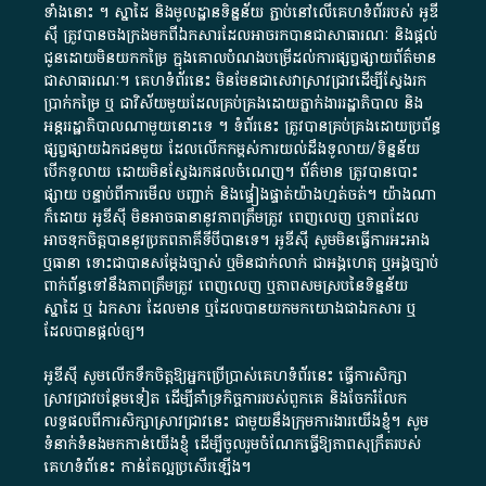
ទាំង​នោះ​ ។​ ស្នាដៃ​ និង​មូលដ្ឋាន​ទិន្នន័យ ​ភ្ជាប់​នៅ​លើ​គេហទំព័រ​របស់​ អូ​ឌី​
ស៊ី​ ត្រូវ​បាន​ចងក្រង​មក​ពី​ឯកសារ​ដែល​អាច​រក​បានជា​សាធារណៈ​ និង​ផ្តល់​
ជូន​ដោយ​មិន​យក​កម្រៃ​ ក្នុង​គោលបំណង​បម្រើ​ដល់ការ​ផ្សព្វផ្សាយ​ព័ត៌មាន​
ជា​សាធារណៈ​។​ គេហទំព័រ​នេះ​ មិនមែន​ជា​សេវា​ស្រាវជ្រាវ​ដើម្បី​ស្វែងរក
ប្រាក់​កម្រៃ​ ឬ​ ជា​វិស័យ​មួយ​ដែល​គ្រប់គ្រង​ដោយ​ភ្នាក់ងារ​រដ្ឋាភិបាល​ និង ​
អន្តររដ្ឋាភិបាល​ណាមួយ​នោះ​ទេ ​។​ ទំព័រ​នេះ​ ត្រូវ​បាន​គ្រប់គ្រង​ដោយ​ប្រព័ន្ធ​
ផ្សព្វផ្សាយ​ឯកជន​មួយ​ ដែល​លើកកម្ពស់​ការ​យល់​ដឹង​ទូលាយ​/​ទិន្នន័យ​
បើក​ទូលាយ​ ដោយ​មិនស្វែង​រក​ផល​ចំណេញ​។​ ព័ត៌មាន​ ត្រូវ​បាន​បោះ
ផ្សាយ​ បន្ទាប់​ពី​ការ​មើល​ បញ្ជាក់​ និង​ផ្ទៀងផ្ទាត់​យ៉ាង​ហ្មត់ចត់​។​ យ៉ាងណា​
ក៏​ដោយ​ អូ​ឌី​ស៊ី​ មិន​អាច​ធានា​នូវ​ភាព​ត្រឹមត្រូវ​ ពេញលេញ​ ឬ​ភាព​ដែល​
អាច​ទុកចិត្ត​បាននូវ​ប្រភព​ភាគី​ទី​បី​បាន​ទេ​។​ អូ​ឌី​ស៊ី​ សូម​មិន​ធ្វើការ​អះអាង​
ឬ​ធានា​ ទោះជា​បាន​សម្តែង​ច្បាស់​ ឬ​មិន​ជាក់លាក់​ ជា​អង្គហេតុ​ ឬ​អង្គច្បាប់​
ពាក់ព័ន្ធ​ទៅ​នឹង​ភាព​ត្រឹមត្រូវ​ ពេញលេញ​ ឬ​ភាព​សម​ស្រប​នៃ​ទិន្នន័យ​
ស្នាដៃ​ ឬ​ ឯកសារ​ ដែល​មាន​ ឬ​ដែល​បាន​យក​មក​យោង​ជា​ឯកសារ​ ឬ​
ដែល​បាន​ផ្តល់​ឲ្យ​។
អូឌីស៊ី សូមលើកទឹកចិត្តឱ្យអ្នកប្រើប្រាស់គេហទំព័រនេះ ធ្វើការសិក្សា
ស្រាវជ្រាវបន្ថែមទៀត ដើម្បីគាំទ្រកិច្ចការ​របស់ពួកគេ និងចែករំលែក
លទ្ធផលពីការសិក្សាស្រាវជ្រាវនេះ ជាមួយនឹងក្រុមការងារយើងខ្ញុំ។ សូម
ទំនាក់ទំនងមកកាន់យើងខ្ញុំ
ដើម្បីចូលរួមចំណែកធ្វើឱ្យភាពសុក្រឹតរបស់
គេហទំព័នេះ កាន់តែល្អប្រសើរឡើង។