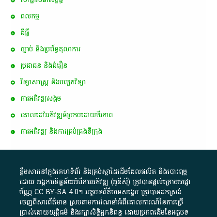
ពល​កម្ម
ដីធ្លី
ច្បាប់ និងប្រព័ន្ធតុលាការ
ប្រជាជន និងជំរឿន
វិទ្យាសាស្ត្រ និងបច្ចេកវិទ្យា
ការ​អភិវឌ្ឍ​សង្គម
គោលដៅ​អភិវឌ្ឍន៍​ប្រកបដោយ​ចីរភាព
ការអភិវឌ្ឍ និងការគ្រប់គ្រងទីក្រុង
ខ្លឹមសារ​នៅ​ក្នុង​គេហទំព័រ និង​គ្រប់​ស្នា​ដៃ​ដើម​ដែល​ផលិត​ និង​បោះពុម្ព​
ដោយ​ អង្គការ​ទិន្នន័យ​អំពី​ការអភិវឌ្ឍ​​ (អូ​ឌី​ស៊ី)​ ត្រូវ​បាន​ផ្តល់​ក្រោម​អាជ្ញា
ប័ណ្ណ​
CC BY-SA 4.0
។​ អត្ថបទ​ព័ត៌មាន​សង្ខេប​ ត្រូវ​បាន​ដកស្រង់​
ចេញពី​សារព័ត៌មាន ស្របតាមការ​ណែនាំ​អំពី​គោលការណ៍​នៃ​ការ​ប្រើ
ប្រាស់​ដោយ​យុត្តិធម៌​ និង​រក្សាសិទ្ធិអ្នកនិពន្ធ ដោយ​ប្រភពដើម​នៃ​​អត្ថបទ