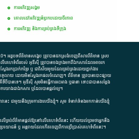
ការ​អភិវឌ្ឍ​សង្គម
គោលដៅ​អភិវឌ្ឍន៍​ប្រកបដោយ​ចីរភាព
ការអភិវឌ្ឍ និងការគ្រប់គ្រងទីក្រុង
.0
។​ អត្ថបទ​ព័ត៌មាន​សង្ខេប​ ត្រូវ​បាន​ដកស្រង់​ចេញពី​សារព័ត៌មាន ស្រប
លើ​គេហទំព័រ​របស់​ អូ​ឌី​ស៊ី​ ត្រូវ​បាន​ចងក្រង​មក​ពី​ឯកសារ​ដែល​អាច​រក​
ែងរកប្រាក់​កម្រៃ​ ឬ​ ជា​វិស័យ​មួយ​ដែល​គ្រប់គ្រង​ដោយ​ភ្នាក់ងារ​
័យ​បើក​ទូលាយ​ ដោយ​មិនស្វែង​រក​ផល​ចំណេញ​។​ ព័ត៌មាន​ ត្រូវ​បាន​បោះផ្សាយ​
ទី​បី​បាន​ទេ​។​ អូ​ឌី​ស៊ី​ សូម​មិន​ធ្វើការ​អះអាង​ ឬ​ធានា​ ទោះជា​បាន​សម្តែង​
ក​មក​យោង​ជា​ឯកសារ​ ឬ​ដែល​បាន​ផ្តល់​ឲ្យ​។
ជ្រាវនេះ ជាមួយនឹងក្រុមការងារយើងខ្ញុំ។ សូម
ទំនាក់ទំនងមកកាន់យើងខ្ញុំ
ក លើគ្រប់ព័ត៌មានផ្តល់ឱ្យនៅលើគេហទំព័រនេះ ហើយយល់ព្រមថាអ្នកនឹង
ការខូចប្រយោជន៍ ឬ អន្តរាយដែលកើតចេញពីការប្រើប្រាស់គេហទំព័រនេះ។