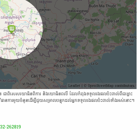
Leaflet
| ©
OpenStreetMap
contributors.
ជន​ ជា​ពិសេស​យោធិន​ពិការ និង​យោធិនពលី ​ដែល​កំពុង​ទទួល​រង​ផល​ប៉ះ​ពាល់​ពីជម្លោះ
ាន​ការ​មួយ​ចំនួន​​ដើម្បី​ជួយ​សម្រាល​បន្ទុក​ដល់​អ្នក​ទទួល​រង​ផល​ប៉ះ​ពាល់​ទាំងអស់​​នោះ​។​
32-262819