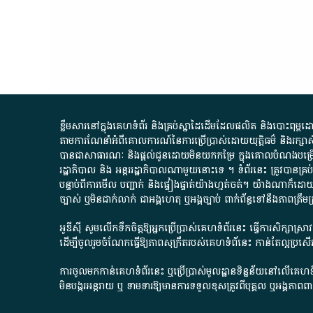
ខ្លឹមសារ​នៅ​ក្នុង​គេហទំព័រ និង​គ្រប់​ស្នា​ដៃ​ដើម​ដែល​ផលិត​ និង​បោះពុម្ព​ដោយ​ អង
តាមការ​ណែនាំ​អំពី​គោលការណ៍​នៃ​ការ​ប្រើប្រាស់​ដោយ​យុត្តិធម៌​ និង​រក្សាសិទ្
បានជា​សាធារណៈ​ និង​ផ្តល់​ជូន​ដោយ​មិន​យក​កម្រៃ​ ក្នុង​គោលបំណង​បម្រើ​ដល់
រដ្ឋាភិបាល​ និង ​អន្តររដ្ឋាភិបាល​ណាមួយ​នោះ​ទេ ​។​ ទំព័រ​នេះ​ ត្រូវ​បាន
បន្ទាប់​ពី​ការ​មើល​ បញ្ជាក់​ និង​ផ្ទៀងផ្ទាត់​យ៉ាង​ហ្មត់ចត់​។​ យ៉ាងណា​ក៏​ដោយ​
ច្បាស់​ ឬ​មិន​ជាក់លាក់​ ជា​អង្គហេតុ​ ឬ​អង្គច្បាប់​ ពាក់ព័ន្ធ​ទៅ​នឹង​ភា
អូឌីស៊ី សូមលើកទឹកចិត្តឱ្យអ្នកប្រើប្រាស់គេហទំព័រនេះ ធ្វើការសិក្សាស្
ដើម្បីចូលរួមចំណែកធ្វើឱ្យភាពសុក្រឹតរបស់គេហទំព័នេះ កាន់តែល្អប្រ
ការចូលមកកាន់គេហទំព័រនេះ ឬប្រើប្រាស់មូលដ្ឋានទិន្នន័យនៅលើគេហទំ
មិនបង្ករអន្តរាយ ឬ ទាមទារ​ឱ្យមានការទទួលខុស​ត្រូវពីបុគ្គល ឬអង្គភា