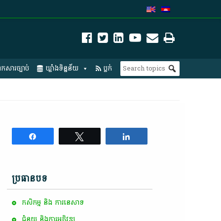
កសារច្បាប់
ឃ្លាំងទិន្នន័យ
ប្លក់
Share
Tweet
Share
ប្រធានបទ
កសិកម្ម​ និង​ ការ​នេ​សាទ​
ជំនួយ និងការអភិវឌ្ឍ