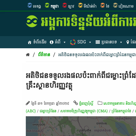
មេគង្គ
កម្ពុជា
ឡាវ
មីយ៉ាន់ម៉ា
ថៃ
វៀតណាម
ទំព័រដើម
អំពី
SDG
ប្រធានបទ
ផែ
/
/
ព័ត៌មាន
អតិថិជន​​ទទួល​រង​ផល​ប៉ះ​ពាក់​ពីជម្លោះព្រំដែនកម្ពុជា-ថ
អតិថិជន​​ទទួល​រង​ផល​ប៉ះ​ពាក់​ពីជម្លោះព្រំដ
គ្រឹះស្ថាន​ហិរញ្ញវត្ថុ​​
ថ្ងៃទី ៣១ ខែកក្កដា ឆ្នាំ២០២៥
ភ្នំពេញប៉ុស្តិ៍
សេវាកម្មធនាគារ និងហិរញ្ញវ
(ABC)
/
ជម្លោះព្រំដែន
/
សមាគមមីក្រូហិរញ្ញវត្ថុកម្ពុជា (CMA)
/
ព្រំដែនកម្ពុជាថៃ
/