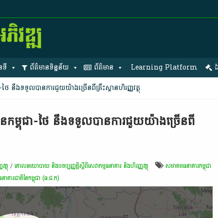
នទី
ព័ត៌មានទិន្នន័យ
ព័ត៌មាន
Learning Platform
ឯ
ៃ នឹង​ទទួល​បាន​ការជួយ​យ៉ាង​ច្រើន​ពី​គ្រឹះស្ថាន​ហិរញ្ញវត្ថុ​​
ែនកម្ពុជា-ថៃ នឹង​ទទួល​បាន​ការជួយ​យ៉ាង​ច្រើន​ពី​
ត្ថុ
/
គោលនយោបាយ និងបទប្បញ្ញត្តិស្តីពីសេវាកម្មធនាគារ និងហិរញ្ញវត្ថុ
សមាគម​ធនាគារ​កម្ពុជា
ធនាគារ​ជាតិ​នៃ​កម្ពុជា (ធ.ជ.ក)