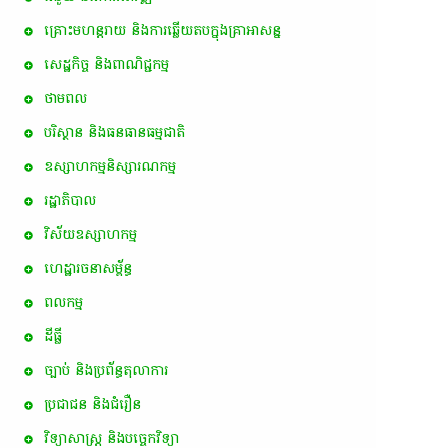
គ្រោះមហន្តរាយ និងការឆ្លើយតបក្នុងគ្រាអាសន្ន
សេដ្ឋកិច្ច និងពាណិជ្ជកម្ម
ថាមពល
បរិស្ថាន និងធនធានធម្មជាតិ
ឧស្សាហកម្មនិស្សារណកម្ម
រដ្ឋាភិបាល
វិស័យឧស្សាហកម្ម
ហេដ្ឋារចនាសម្ព័ន្ធ
ពល​កម្ម
ដីធ្លី
ច្បាប់ និងប្រព័ន្ធតុលាការ
ប្រជាជន និងជំរឿន
វិទ្យាសាស្ត្រ និងបច្ចេកវិទ្យា