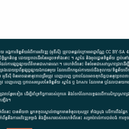
្គការ​ទិន្នន័យ​អំពី​ការអភិវឌ្ឍ​​ (អូ​ឌី​ស៊ី)​ ត្រូវ​បាន​ផ្តល់​ក្រោម​អាជ្ញាប័ណ្ណ​
CC BY-SA 4
ធិអ្នកនិពន្ធ ដោយ​ប្រភពដើម​នៃ​​អត្ថបទទាំង​នោះ​ ។​ ស្នាដៃ​ និង​មូលដ្ឋាន​ទិន្នន័យ ​ភ្ជាប់​នៅ​
ការ​ផ្សព្វផ្សាយ​ព័ត៌មាន​ជា​សាធារណៈ​។​ គេហទំព័រ​នេះ​ មិនមែន​ជា​សេវា​ស្រាវជ្រាវ​ដើម្បី​ស្វ
​គ្រប់គ្រង​ដោយ​ប្រព័ន្ធ​ផ្សព្វផ្សាយ​ឯកជន​មួយ​ ដែល​លើកកម្ពស់​ការ​យល់​ដឹង​ទូលាយ​/​ទិន្នន
 អូ​ឌី​ស៊ី​ មិន​អាច​ធានា​នូវ​ភាព​ត្រឹមត្រូវ​ ពេញលេញ​ ឬ​ភាព​ដែល​អាច​ទុកចិត្ត​បាននូវ​ប្រភព​ភាគី​
ព​ត្រឹមត្រូវ​ ពេញលេញ​ ឬ​ភាព​សម​ស្រប​នៃ​ទិន្នន័យ​ ស្នាដៃ​ ឬ​ ឯកសារ​ ដែល​មាន​ ឬ​ដែល​បាន​យ
រាវជ្រាវបន្ថែមទៀត ដើម្បីគាំទ្រកិច្ចការ​របស់ពួកគេ និងចែករំលែកលទ្ធផលពីការសិក្សាស្រាវ
សើរឡើង។
ព័រនេះ បានន័យថា អ្នកទទួលស្គាល់ថាអ្នកមានទំនួលខុសត្រូវ ទាំងស្រុង លើការពឹងផ្អែ
ពពាក់ព័ន្ធនឹងការអភិវឌ្ឍទម្រង់ និងខ្លឹមសាររបស់គេហទំព័រនេះ សម្រាប់រាល់ការបាត់បង់ 