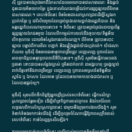
ស៊ី​ ត្រូវ​បាន​ចងក្រង​មក​ពី​ឯកសារ​ដែល​អាច​រក​បានជា​សាធារណៈ​ និង​ផ្តល់​
ជូន​ដោយ​មិន​យក​កម្រៃ​ ក្នុង​គោលបំណង​បម្រើ​ដល់ការ​ផ្សព្វផ្សាយ​ព័ត៌មាន​
ជា​សាធារណៈ​។​ គេហទំព័រ​នេះ​ មិនមែន​ជា​សេវា​ស្រាវជ្រាវ​ដើម្បី​ស្វែងរក
ប្រាក់​កម្រៃ​ ឬ​ ជា​វិស័យ​មួយ​ដែល​គ្រប់គ្រង​ដោយ​ភ្នាក់ងារ​រដ្ឋាភិបាល​ និង ​
អន្តររដ្ឋាភិបាល​ណាមួយ​នោះ​ទេ ​។​ ទំព័រ​នេះ​ ត្រូវ​បាន​គ្រប់គ្រង​ដោយ​ប្រព័ន្ធ​
ផ្សព្វផ្សាយ​ឯកជន​មួយ​ ដែល​លើកកម្ពស់​ការ​យល់​ដឹង​ទូលាយ​/​ទិន្នន័យ​
បើក​ទូលាយ​ ដោយ​មិនស្វែង​រក​ផល​ចំណេញ​។​ ព័ត៌មាន​ ត្រូវ​បាន​បោះ
ផ្សាយ​ បន្ទាប់​ពី​ការ​មើល​ បញ្ជាក់​ និង​ផ្ទៀងផ្ទាត់​យ៉ាង​ហ្មត់ចត់​។​ យ៉ាងណា​
ក៏​ដោយ​ អូ​ឌី​ស៊ី​ មិន​អាច​ធានា​នូវ​ភាព​ត្រឹមត្រូវ​ ពេញលេញ​ ឬ​ភាព​ដែល​
អាច​ទុកចិត្ត​បាននូវ​ប្រភព​ភាគី​ទី​បី​បាន​ទេ​។​ អូ​ឌី​ស៊ី​ សូម​មិន​ធ្វើការ​អះអាង​
ឬ​ធានា​ ទោះជា​បាន​សម្តែង​ច្បាស់​ ឬ​មិន​ជាក់លាក់​ ជា​អង្គហេតុ​ ឬ​អង្គច្បាប់​
ពាក់ព័ន្ធ​ទៅ​នឹង​ភាព​ត្រឹមត្រូវ​ ពេញលេញ​ ឬ​ភាព​សម​ស្រប​នៃ​ទិន្នន័យ​
ស្នាដៃ​ ឬ​ ឯកសារ​ ដែល​មាន​ ឬ​ដែល​បាន​យក​មក​យោង​ជា​ឯកសារ​ ឬ​
ដែល​បាន​ផ្តល់​ឲ្យ​។
អូឌីស៊ី សូមលើកទឹកចិត្តឱ្យអ្នកប្រើប្រាស់គេហទំព័រនេះ ធ្វើការសិក្សា
ស្រាវជ្រាវបន្ថែមទៀត ដើម្បីគាំទ្រកិច្ចការ​របស់ពួកគេ និងចែករំលែក
លទ្ធផលពីការសិក្សាស្រាវជ្រាវនេះ ជាមួយនឹងក្រុមការងារយើងខ្ញុំ។ សូម
ទំនាក់ទំនងមកកាន់យើងខ្ញុំ
ដើម្បីចូលរួមចំណែកធ្វើឱ្យភាពសុក្រឹតរបស់
គេហទំព័នេះ កាន់តែល្អប្រសើរឡើង។
ការចូលមកកាន់គេហទំព័រនេះ ឬប្រើប្រាស់មូលដ្ឋានទិន្នន័យនៅលើ