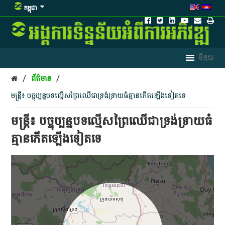
កម្ពុជា
/
/
ព័ត៌មាន
មន្ត្រី៖ បច្ចុប្បន្ន​បទល្មើស​ព្រៃឈើ​ជា​ទ្រង់ទ្រាយ​ធំ​គ្មាន​កើតឡើង​ទៀត​ទេ
មន្ត្រី៖ បច្ចុប្បន្ន​បទល្មើស​ព្រៃឈើ​ជា​ទ្រង់ទ្រាយ​ធំ​
គ្មាន​កើតឡើង​ទៀត​ទេ