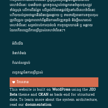
គេហទំព័រនេះ បានន័យថា អ្នកទទួលស្គាល់ថាអ្នកមានទំនួលខុសត្រូវ
ទាំងស្រុង លើការពឹងផ្អែក លើគ្រប់ព័ត៌មានផ្តល់ឱ្យនៅលើគេហទំព័រនេះ
ហើយយល់ព្រមថាអ្នកនឹងមិនបង្ករអន្តរាយ ឬ ទាមទារ​ឱ្យមានការទទួលខុស​
ត្រូវពីបុគ្គល ឬអង្គភាពពាក់ព័ន្ធនឹងការអភិវឌ្ឍទម្រង់ និងខ្លឹមសាររបស់
គេហទំព័រនេះ សម្រាប់រាល់ការបាត់បង់ ការខូចប្រយោជន៍ ឬ អន្តរាយ
ដែលកើតចេញពីការប្រើប្រាស់គេហទំព័រនេះ។
អំពី​យើង​
ទំនាក់ទំនង
កំណត់សម្គាល់
លក្ខខណ្ឌនៃការប្រើប្រាស់
វិភាគទាន
This website is built on
WordPress
using the
JEO
Beta
theme and
CKAN
as back-end for structured
data. To learn more about the system architecture,
read our
documentation
.