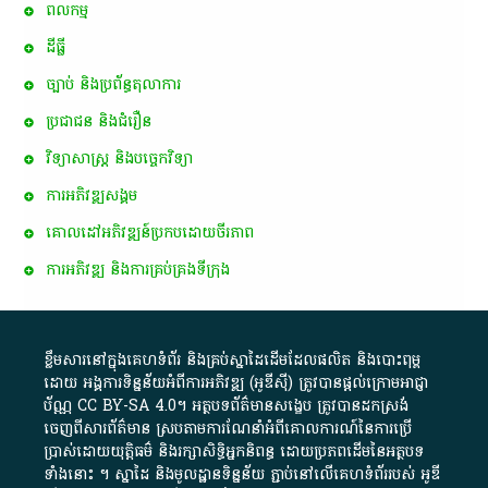
ពល​កម្ម
ដីធ្លី
ច្បាប់ និងប្រព័ន្ធតុលាការ
ប្រជាជន និងជំរឿន
វិទ្យាសាស្ត្រ និងបច្ចេកវិទ្យា
ការ​អភិវឌ្ឍ​សង្គម
គោលដៅ​អភិវឌ្ឍន៍​ប្រកបដោយ​ចីរភាព
ការអភិវឌ្ឍ និងការគ្រប់គ្រងទីក្រុង
ខ្លឹមសារ​នៅ​ក្នុង​គេហទំព័រ និង​គ្រប់​ស្នា​ដៃ​ដើម​ដែល​ផលិត​ និង​បោះពុម្ព​
ដោយ​ អង្គការ​ទិន្នន័យ​អំពី​ការអភិវឌ្ឍ​​ (អូ​ឌី​ស៊ី)​ ត្រូវ​បាន​ផ្តល់​ក្រោម​អាជ្ញា
ប័ណ្ណ​
CC BY-SA 4.0
។​ អត្ថបទ​ព័ត៌មាន​សង្ខេប​ ត្រូវ​បាន​ដកស្រង់​
ចេញពី​សារព័ត៌មាន ស្របតាមការ​ណែនាំ​អំពី​គោលការណ៍​នៃ​ការ​ប្រើ
ប្រាស់​ដោយ​យុត្តិធម៌​ និង​រក្សាសិទ្ធិអ្នកនិពន្ធ ដោយ​ប្រភពដើម​នៃ​​អត្ថបទ
ទាំង​នោះ​ ។​ ស្នាដៃ​ និង​មូលដ្ឋាន​ទិន្នន័យ ​ភ្ជាប់​នៅ​លើ​គេហទំព័រ​របស់​ អូ​ឌី​