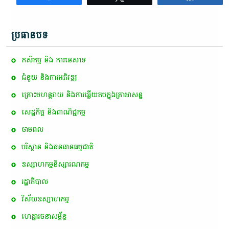
ប្រធានបទ
កសិកម្ម​ និង​ ការ​នេ​សាទ​
ជំនួយ និងការអភិវឌ្ឍ
គ្រោះមហន្តរាយ និងការឆ្លើយតបក្នុងគ្រាអាសន្ន
សេដ្ឋកិច្ច និងពាណិជ្ជកម្ម
ថាមពល
បរិស្ថាន និងធនធានធម្មជាតិ
ឧស្សាហកម្មនិស្សារណកម្ម
រដ្ឋាភិបាល
វិស័យឧស្សាហកម្ម
ហេដ្ឋារចនាសម្ព័ន្ធ