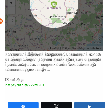
Leaflet
| ©
OpenStreetMap
contributors.
គណៈកម្មការ​ជាតិ​ដើម្បី​ទប់ស្កាត់ និង​បង្ក្រាប​បទល្មើស​ធនធានធម្មជាតិ អះអាង​ថា
បទល្មើស​ព្រៃឈើ​លក្ខណៈ​ទ្រង់ទ្រាយ​ធំ គ្មាន​កើតឡើង​ទៀត​ទេ​។ ប៉ុន្ដែ​សកម្មជន​
ព្រៃឈើ​អះអាង​ផ្ទុយ​ពីនេះ​ថា សកម្មភាព​កាប់​ឈើ​នៅតែ​កំពុង​កើត​មាន​ឡើង
ដោយសារ​ពលរដ្ឋ​គ្មាន​ការងារ​ធ្វើ​។ …

នៅ ស៊ីវុត្ថា
https://bit.ly/2VZxEJD
Share
Tweet
Share