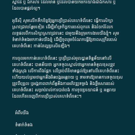
ស្នាដៃ​ ឬ​ ឯកសារ​ ដែល​មាន​ ឬ​ដែល​បាន​យក​មក​យោង​ជា​ឯកសារ​ ឬ​
ដែល​បាន​ផ្តល់​ឲ្យ​។
អូឌីស៊ី សូមលើកទឹកចិត្តឱ្យអ្នកប្រើប្រាស់គេហទំព័រនេះ ធ្វើការសិក្សា
ស្រាវជ្រាវបន្ថែមទៀត ដើម្បីគាំទ្រកិច្ចការ​របស់ពួកគេ និងចែករំលែក
លទ្ធផលពីការសិក្សាស្រាវជ្រាវនេះ ជាមួយនឹងក្រុមការងារយើងខ្ញុំ។ សូម
ទំនាក់ទំនងមកកាន់យើងខ្ញុំ
ដើម្បីចូលរួមចំណែកធ្វើឱ្យភាពសុក្រឹតរបស់
គេហទំព័នេះ កាន់តែល្អប្រសើរឡើង។
ការចូលមកកាន់គេហទំព័រនេះ ឬប្រើប្រាស់មូលដ្ឋានទិន្នន័យនៅលើ
គេហទំព័រនេះ បានន័យថា អ្នកទទួលស្គាល់ថាអ្នកមានទំនួលខុសត្រូវ
ទាំងស្រុង លើការពឹងផ្អែក លើគ្រប់ព័ត៌មានផ្តល់ឱ្យនៅលើគេហទំព័រនេះ
ហើយយល់ព្រមថាអ្នកនឹងមិនបង្ករអន្តរាយ ឬ ទាមទារ​ឱ្យមានការទទួលខុស​
ត្រូវពីបុគ្គល ឬអង្គភាពពាក់ព័ន្ធនឹងការអភិវឌ្ឍទម្រង់ និងខ្លឹមសាររបស់
គេហទំព័រនេះ សម្រាប់រាល់ការបាត់បង់ ការខូចប្រយោជន៍ ឬ អន្តរាយ
ដែលកើតចេញពីការប្រើប្រាស់គេហទំព័រនេះ។
អំពី​យើង​
ទំនាក់ទំនង