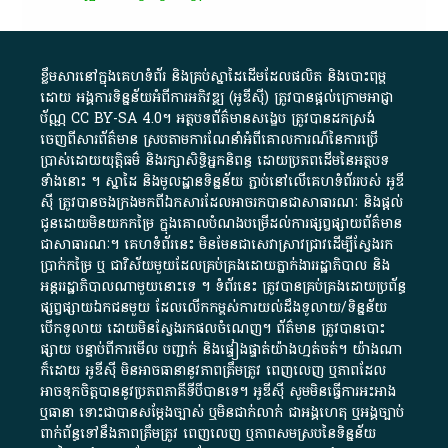
ខ្លឹមសារ​នៅ​ក្នុង​គេហទំព័រ និង​គ្រប់​ស្នា​ដៃ​ដើម​ដែល​ផលិត​ និង​បោះពុម្ព​
ដោយ​ អង្គការ​ទិន្នន័យ​អំពី​ការអភិវឌ្ឍ​​ (អូ​ឌី​ស៊ី)​ ត្រូវ​បាន​ផ្តល់​ក្រោម​អាជ្ញា
ប័ណ្ណ​
CC BY-SA 4.0
។​ អត្ថបទ​ព័ត៌មាន​សង្ខេប​ ត្រូវ​បាន​ដកស្រង់​
ចេញពី​សារព័ត៌មាន ស្របតាមការ​ណែនាំ​អំពី​គោលការណ៍​នៃ​ការ​ប្រើ
ប្រាស់​ដោយ​យុត្តិធម៌​ និង​រក្សាសិទ្ធិអ្នកនិពន្ធ ដោយ​ប្រភពដើម​នៃ​​អត្ថបទ
ទាំង​នោះ​ ។​ ស្នាដៃ​ និង​មូលដ្ឋាន​ទិន្នន័យ ​ភ្ជាប់​នៅ​លើ​គេហទំព័រ​របស់​ អូ​ឌី​
ស៊ី​ ត្រូវ​បាន​ចងក្រង​មក​ពី​ឯកសារ​ដែល​អាច​រក​បានជា​សាធារណៈ​ និង​ផ្តល់​
ជូន​ដោយ​មិន​យក​កម្រៃ​ ក្នុង​គោលបំណង​បម្រើ​ដល់ការ​ផ្សព្វផ្សាយ​ព័ត៌មាន​
ជា​សាធារណៈ​។​ គេហទំព័រ​នេះ​ មិនមែន​ជា​សេវា​ស្រាវជ្រាវ​ដើម្បី​ស្វែងរក
ប្រាក់​កម្រៃ​ ឬ​ ជា​វិស័យ​មួយ​ដែល​គ្រប់គ្រង​ដោយ​ភ្នាក់ងារ​រដ្ឋាភិបាល​ និង ​
អន្តររដ្ឋាភិបាល​ណាមួយ​នោះ​ទេ ​។​ ទំព័រ​នេះ​ ត្រូវ​បាន​គ្រប់គ្រង​ដោយ​ប្រព័ន្ធ​
ផ្សព្វផ្សាយ​ឯកជន​មួយ​ ដែល​លើកកម្ពស់​ការ​យល់​ដឹង​ទូលាយ​/​ទិន្នន័យ​
បើក​ទូលាយ​ ដោយ​មិនស្វែង​រក​ផល​ចំណេញ​។​ ព័ត៌មាន​ ត្រូវ​បាន​បោះ
ផ្សាយ​ បន្ទាប់​ពី​ការ​មើល​ បញ្ជាក់​ និង​ផ្ទៀងផ្ទាត់​យ៉ាង​ហ្មត់ចត់​។​ យ៉ាងណា​
ក៏​ដោយ​ អូ​ឌី​ស៊ី​ មិន​អាច​ធានា​នូវ​ភាព​ត្រឹមត្រូវ​ ពេញលេញ​ ឬ​ភាព​ដែល​
អាច​ទុកចិត្ត​បាននូវ​ប្រភព​ភាគី​ទី​បី​បាន​ទេ​។​ អូ​ឌី​ស៊ី​ សូម​មិន​ធ្វើការ​អះអាង​
ឬ​ធានា​ ទោះជា​បាន​សម្តែង​ច្បាស់​ ឬ​មិន​ជាក់លាក់​ ជា​អង្គហេតុ​ ឬ​អង្គច្បាប់​
ពាក់ព័ន្ធ​ទៅ​នឹង​ភាព​ត្រឹមត្រូវ​ ពេញលេញ​ ឬ​ភាព​សម​ស្រប​នៃ​ទិន្នន័យ​