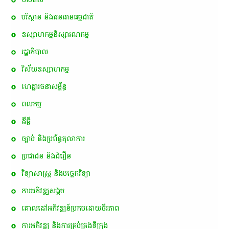
បរិស្ថាន និងធនធានធម្មជាតិ
ឧស្សាហកម្មនិស្សារណកម្ម
រដ្ឋាភិបាល
វិស័យឧស្សាហកម្ម
ហេដ្ឋារចនាសម្ព័ន្ធ
ពល​កម្ម
ដីធ្លី
ច្បាប់ និងប្រព័ន្ធតុលាការ
ប្រជាជន និងជំរឿន
វិទ្យាសាស្ត្រ និងបច្ចេកវិទ្យា
ការ​អភិវឌ្ឍ​សង្គម
គោលដៅ​អភិវឌ្ឍន៍​ប្រកបដោយ​ចីរភាព
ការអភិវឌ្ឍ និងការគ្រប់គ្រងទីក្រុង