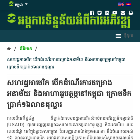
កម្ពុជា
/
/
ព័ត៌មាន
សហរដ្ឋអាមេរិក​ បើក​ដំណើរការ​គម្រោង​អនាម័យ​ និង​អាហារ​រូប​ត្ថ​ម្ភ​នៅ​កម្ពុជា​
ក្រោម​ទឹកប្រាក់​១៦​លាន​ដុល្លារ​
សហរដ្ឋអាមេរិក​ បើក​ដំណើរការ​គម្រោង​
អនាម័យ​ និង​អាហារ​រូប​ត្ថ​ម្ភ​នៅ​កម្ពុជា​ ក្រោម​ទឹក
ប្រាក់​១៦​លាន​ដុល្លារ​
កាលពី​នៅ​ថ្ងៃ​ច័ន្ទ​ ទីភ្នាក់ងារ​សហរដ្ឋអាមេរិក​សំរាប់​ការ​អភិវឌ្ឍន៍​អន្តរជាតិ​
(USAID)​ បាន​បញ្ចេញ​គម្រោង​សមាហរណកម្ម​អាហារូបត្ថម្ភ​ និង​អនាម័យ​ រយៈ
ពេល​៥​ឆ្នាំ​ នៅ​ក្នុង​ប្រទេស​កម្ពុជា​ ដែល​ត្រូវ​បាន​ប៉ាន់​ប្រមាណ​ថា​ នឹង​ចំណាយ​អស់​
១៦​ លាន​ដុល្លារ​អា​មេ​រិ​ក​ យោង​តាម​សេចក្តី​ប្រកាស​ព័ត៌មាន​របស់​ស្ថានទូត​អា​មេ​រិ​ក​