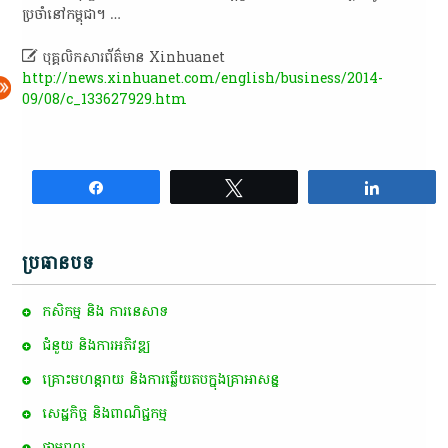
ប្រចាំ​នៅ​កម្ពុជា​។​ …​

បុគ្គលិកសារព័ត៌មាន Xinhuanet
http://news.xinhuanet.com/english/business/2014-
09/08/c_133627929.htm
Share
Tweet
Share
ប្រធានបទ
កសិកម្ម​ និង​ ការ​នេ​សាទ​
ជំនួយ និងការអភិវឌ្ឍ
គ្រោះមហន្តរាយ និងការឆ្លើយតបក្នុងគ្រាអាសន្ន
សេដ្ឋកិច្ច និងពាណិជ្ជកម្ម
ថាមពល