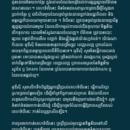
ជូន​ដោយ​មិន​យក​កម្រៃ​ ក្នុង​គោលបំណង​បម្រើ​ដល់ការ​ផ្សព្វផ្សាយ​ព័ត៌មាន​
ជា​សាធារណៈ​។​ គេហទំព័រ​នេះ​ មិនមែន​ជា​សេវា​ស្រាវជ្រាវ​ដើម្បី​ស្វែងរក
ប្រាក់​កម្រៃ​ ឬ​ ជា​វិស័យ​មួយ​ដែល​គ្រប់គ្រង​ដោយ​ភ្នាក់ងារ​រដ្ឋាភិបាល​ និង ​
អន្តររដ្ឋាភិបាល​ណាមួយ​នោះ​ទេ ​។​ ទំព័រ​នេះ​ ត្រូវ​បាន​គ្រប់គ្រង​ដោយ​ប្រព័ន្ធ​
ផ្សព្វផ្សាយ​ឯកជន​មួយ​ ដែល​លើកកម្ពស់​ការ​យល់​ដឹង​ទូលាយ​/​ទិន្នន័យ​
បើក​ទូលាយ​ ដោយ​មិនស្វែង​រក​ផល​ចំណេញ​។​ ព័ត៌មាន​ ត្រូវ​បាន​បោះ
ផ្សាយ​ បន្ទាប់​ពី​ការ​មើល​ បញ្ជាក់​ និង​ផ្ទៀងផ្ទាត់​យ៉ាង​ហ្មត់ចត់​។​ យ៉ាងណា​
ក៏​ដោយ​ អូ​ឌី​ស៊ី​ មិន​អាច​ធានា​នូវ​ភាព​ត្រឹមត្រូវ​ ពេញលេញ​ ឬ​ភាព​ដែល​
អាច​ទុកចិត្ត​បាននូវ​ប្រភព​ភាគី​ទី​បី​បាន​ទេ​។​ អូ​ឌី​ស៊ី​ សូម​មិន​ធ្វើការ​អះអាង​
ឬ​ធានា​ ទោះជា​បាន​សម្តែង​ច្បាស់​ ឬ​មិន​ជាក់លាក់​ ជា​អង្គហេតុ​ ឬ​អង្គច្បាប់​
ពាក់ព័ន្ធ​ទៅ​នឹង​ភាព​ត្រឹមត្រូវ​ ពេញលេញ​ ឬ​ភាព​សម​ស្រប​នៃ​ទិន្នន័យ​
ស្នាដៃ​ ឬ​ ឯកសារ​ ដែល​មាន​ ឬ​ដែល​បាន​យក​មក​យោង​ជា​ឯកសារ​ ឬ​
ដែល​បាន​ផ្តល់​ឲ្យ​។
អូឌីស៊ី សូមលើកទឹកចិត្តឱ្យអ្នកប្រើប្រាស់គេហទំព័រនេះ ធ្វើការសិក្សា
ស្រាវជ្រាវបន្ថែមទៀត ដើម្បីគាំទ្រកិច្ចការ​របស់ពួកគេ និងចែករំលែក
លទ្ធផលពីការសិក្សាស្រាវជ្រាវនេះ ជាមួយនឹងក្រុមការងារយើងខ្ញុំ។ សូម
ទំនាក់ទំនងមកកាន់យើងខ្ញុំ
ដើម្បីចូលរួមចំណែកធ្វើឱ្យភាពសុក្រឹតរបស់
គេហទំព័នេះ កាន់តែល្អប្រសើរឡើង។
ការចូលមកកាន់គេហទំព័រនេះ ឬប្រើប្រាស់មូលដ្ឋានទិន្នន័យនៅលើ
គេហទំព័រនេះ បានន័យថា អ្នកទទួលស្គាល់ថាអ្នកមានទំនួលខុសត្រូវ