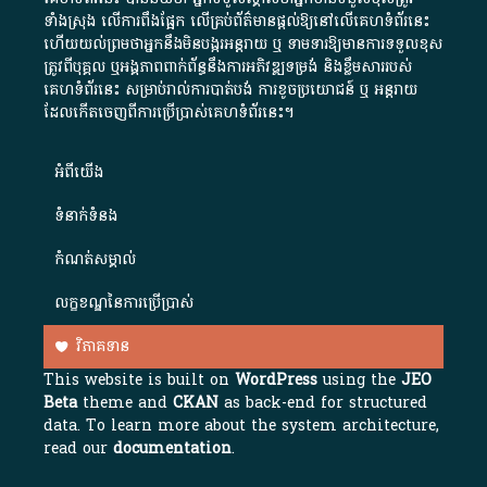
ទាំងស្រុង លើការពឹងផ្អែក លើគ្រប់ព័ត៌មានផ្តល់ឱ្យនៅលើគេហទំព័រនេះ
ហើយយល់ព្រមថាអ្នកនឹងមិនបង្ករអន្តរាយ ឬ ទាមទារ​ឱ្យមានការទទួលខុស​
ត្រូវពីបុគ្គល ឬអង្គភាពពាក់ព័ន្ធនឹងការអភិវឌ្ឍទម្រង់ និងខ្លឹមសាររបស់
គេហទំព័រនេះ សម្រាប់រាល់ការបាត់បង់ ការខូចប្រយោជន៍ ឬ អន្តរាយ
ដែលកើតចេញពីការប្រើប្រាស់គេហទំព័រនេះ។
អំពី​យើង​
ទំនាក់ទំនង
កំណត់សម្គាល់
លក្ខខណ្ឌនៃការប្រើប្រាស់
វិភាគទាន
This website is built on
WordPress
using the
JEO
Beta
theme and
CKAN
as back-end for structured
data. To learn more about the system architecture,
read our
documentation
.