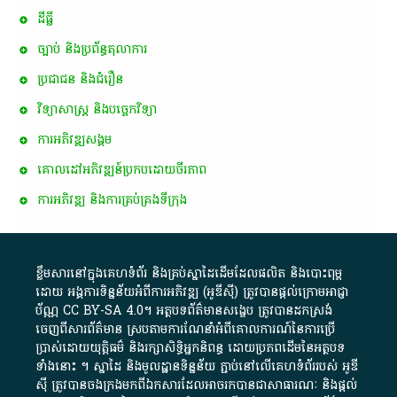
ដីធ្លី
ច្បាប់ និងប្រព័ន្ធតុលាការ
ប្រជាជន និងជំរឿន
វិទ្យាសាស្ត្រ និងបច្ចេកវិទ្យា
ការ​អភិវឌ្ឍ​សង្គម
គោលដៅ​អភិវឌ្ឍន៍​ប្រកបដោយ​ចីរភាព
ការអភិវឌ្ឍ និងការគ្រប់គ្រងទីក្រុង
ខ្លឹមសារ​នៅ​ក្នុង​គេហទំព័រ និង​គ្រប់​ស្នា​ដៃ​ដើម​ដែល​ផលិត​ និង​បោះពុម្ព​
ដោយ​ អង្គការ​ទិន្នន័យ​អំពី​ការអភិវឌ្ឍ​​ (អូ​ឌី​ស៊ី)​ ត្រូវ​បាន​ផ្តល់​ក្រោម​អាជ្ញា
ប័ណ្ណ​
CC BY-SA 4.0
។​ អត្ថបទ​ព័ត៌មាន​សង្ខេប​ ត្រូវ​បាន​ដកស្រង់​
ចេញពី​សារព័ត៌មាន ស្របតាមការ​ណែនាំ​អំពី​គោលការណ៍​នៃ​ការ​ប្រើ
ប្រាស់​ដោយ​យុត្តិធម៌​ និង​រក្សាសិទ្ធិអ្នកនិពន្ធ ដោយ​ប្រភពដើម​នៃ​​អត្ថបទ
ទាំង​នោះ​ ។​ ស្នាដៃ​ និង​មូលដ្ឋាន​ទិន្នន័យ ​ភ្ជាប់​នៅ​លើ​គេហទំព័រ​របស់​ អូ​ឌី​
ស៊ី​ ត្រូវ​បាន​ចងក្រង​មក​ពី​ឯកសារ​ដែល​អាច​រក​បានជា​សាធារណៈ​ និង​ផ្តល់​