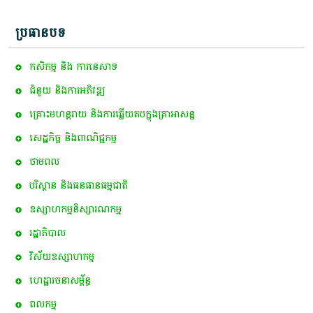
ប្រធានបទ
កសិកម្ម​ និង​ ការ​នេ​សាទ​
ជំនួយ និងការអភិវឌ្ឍ
គ្រោះមហន្តរាយ និងការឆ្លើយតបក្នុងគ្រាអាសន្ន
សេដ្ឋកិច្ច និងពាណិជ្ជកម្ម
ថាមពល
បរិស្ថាន និងធនធានធម្មជាតិ
ឧស្សាហកម្មនិស្សារណកម្ម
រដ្ឋាភិបាល
វិស័យឧស្សាហកម្ម
ហេដ្ឋារចនាសម្ព័ន្ធ
ពល​កម្ម