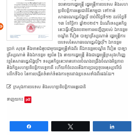
ឧបនាយករដ្ឋមន្ត្រី​ រដ្ឋមន្ត្រី​ការ​បរទេស​ និង​សហ
ប្រតិបត្តិការ​អន្តរជាតិ​នៃ​កម្ពុជា​ ទៅ​កាន់​
សាធារណរដ្ឋ​សិង្ហ​បុរី​ ចាប់ពី​ថ្ងៃ​ទី​១២​ ដល់​ថ្ងៃ​ទី​
១៣​ ខែវិច្ឆិកា​ ឆ្នាំ​២០២៥​។​​ ​ដំណើរ​ទស្សនកិច្ច​
នេះ​ធ្វើ​ឡើង​តប​តាម​ការ​អញ្ជើញ​របស់​ ឯកឧត្តម​
បណ្ឌិត​ វី​វៀន​ បា​ឡា​គ្រី​ស្សណាន់​ រដ្ឋមន្ត្រី​ការ​
បរទេស​នៃ​សាធារណរដ្ឋ​សិង្ហ​បុរី​។​ ឯកឧត្តម​
ប្រាក់​ សុ​ខុន​ នឹង​មាន​ជំនួប​ជាមួយ​រដ្ឋមន្ត្រី​ទាំង​ពីរ​ គឺ​ឯកឧត្តម​បណ្ឌិត​ វី​វៀន​ បា​ឡា​
គ្រី​ស្សណាន់​ និង​ឯកឧត្តម​ ឡ​រ៉េ​ន​ វ៉ុ​ង​ នាយក​រដ្ឋមន្ត្រី​ និង​ជា​រដ្ឋមន្ត្រីក្រសួង​ហិរញ្ញ
វត្ថុ​នៃ​សា​ធារ​ដ្ឋ​សិង្ហ​បុរី​។​​ ​ទស្សនកិច្ច​នេះ​មាន​គោលបំណង​ពង្រឹង​ចំណងមិត្តភាព​
និង​កិច្ច​សហប្រតិបត្តិការ​ទ្វេភាគី​ ហើយ​ក៏​ចំ​ពេល​នឹង​ការ​ប្រារព្ធ​ខួប​អនុស្សាវរីយ៍​
លើក​ទី​៦០​ នៃ​ការ​បង្កើត​ទំនាក់ទំនង​ការទូត​រវាង​ប្រទេស​ទាំង​ពីរ​ផង​ដែរ​។​

ក្រសួងការបរទេស​ និង​សហប្រតិបត្តិការ​អន្តរជាតិ​
ទាញយក៖
pdf
Share
Tweet
Share