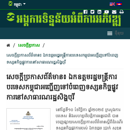
កម្ពុជា
/
/
សេចក្តីប្រកាស
សេចក្តី​ប្រកាស​ព័ត៌មាន​៖​ ឯកឧត្តម​រដ្ឋមន្ត្រី​ការ​បរទេស​កម្ពុជា​អញ្ជើញ​ទៅ​បំពេញ​
ទស្សនកិច្ច​ផ្លូវការ​នៅ​សាធារណរដ្ឋ​សិង្ហ​បុរី​
សេចក្តី​ប្រកាស​ព័ត៌មាន​៖​ ឯកឧត្តម​រដ្ឋមន្ត្រី​ការ​
បរទេស​កម្ពុជា​អញ្ជើញ​ទៅ​បំពេញ​ទស្សនកិច្ច​ផ្លូវ
ការ​នៅ​សាធារណរដ្ឋ​សិង្ហ​បុរី​
​នៅ​ថ្ងៃ​ទី​១០​ ខែវិច្ឆិកា​ ឆ្នាំ​២០២៥​ ក្រសួងការ
បរទេស​ និង​សហប្រតិបត្តិការ​អន្តរជាតិ​ បាន​
ចេញផ្សាយ​សេចក្តី​ប្រកាស​ព័ត៌មាន​ស្តី​ពី​ដំណើរ​
ទស្សនកិច្ច​ផ្លូវការ​របស់​ ឯកឧត្តម​ ប្រាក់​ សុ​ខុន​