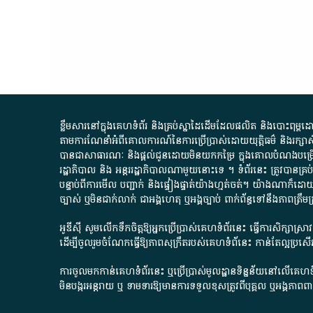
ខ្លឹមសារ​នៅ​ក្នុង​គេហទំព័រ និង​គ្រប់​ស្នា​ដៃ​ដើម​ដែល​ផលិត​ និង​បោះពុម្ព​ដោយ​ អង
តាមការ​ណែនាំ​អំពី​គោលការណ៍​នៃ​ការ​ប្រើប្រាស់​ដោយ​យុត្តិធម៌​ និង​រក្សាសិទ្
បានជា​សាធារណៈ​ និង​ផ្តល់​ជូន​ដោយ​មិន​យក​កម្រៃ​ ក្នុង​គោលបំណង​បម្រើ​ដល់
រដ្ឋាភិបាល​ និង ​អន្តររដ្ឋាភិបាល​ណាមួយ​នោះ​ទេ ​។​ ទំព័រ​នេះ​ ត្រូវ​បាន
បន្ទាប់​ពី​ការ​មើល​ បញ្ជាក់​ និង​ផ្ទៀងផ្ទាត់​យ៉ាង​ហ្មត់ចត់​។​ យ៉ាងណា​ក៏​ដោយ​
ច្បាស់​ ឬ​មិន​ជាក់លាក់​ ជា​អង្គហេតុ​ ឬ​អង្គច្បាប់​ ពាក់ព័ន្ធ​ទៅ​នឹង​ភា
អូឌីស៊ី សូមលើកទឹកចិត្តឱ្យអ្នកប្រើប្រាស់គេហទំព័រនេះ ធ្វើការសិក្សាស្
ដើម្បីចូលរួមចំណែកធ្វើឱ្យភាពសុក្រឹតរបស់គេហទំព័នេះ កាន់តែល្អប្រ
ការចូលមកកាន់គេហទំព័រនេះ ឬប្រើប្រាស់មូលដ្ឋានទិន្នន័យនៅលើគេហទំ
មិនបង្ករអន្តរាយ ឬ ទាមទារ​ឱ្យមានការទទួលខុស​ត្រូវពីបុគ្គល ឬអង្គភា