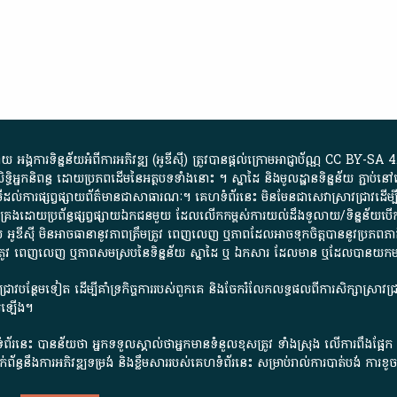
្គការ​ទិន្នន័យ​អំពី​ការអភិវឌ្ឍ​​ (អូ​ឌី​ស៊ី)​ ត្រូវ​បាន​ផ្តល់​ក្រោម​អាជ្ញាប័ណ្ណ​
CC BY-SA 4
ធិអ្នកនិពន្ធ ដោយ​ប្រភពដើម​នៃ​​អត្ថបទទាំង​នោះ​ ។​ ស្នាដៃ​ និង​មូលដ្ឋាន​ទិន្នន័យ ​ភ្ជាប់​នៅ​
ការ​ផ្សព្វផ្សាយ​ព័ត៌មាន​ជា​សាធារណៈ​។​ គេហទំព័រ​នេះ​ មិនមែន​ជា​សេវា​ស្រាវជ្រាវ​ដើម្បី​ស្វ
​គ្រប់គ្រង​ដោយ​ប្រព័ន្ធ​ផ្សព្វផ្សាយ​ឯកជន​មួយ​ ដែល​លើកកម្ពស់​ការ​យល់​ដឹង​ទូលាយ​/​ទិន្នន
 អូ​ឌី​ស៊ី​ មិន​អាច​ធានា​នូវ​ភាព​ត្រឹមត្រូវ​ ពេញលេញ​ ឬ​ភាព​ដែល​អាច​ទុកចិត្ត​បាននូវ​ប្រភព​ភាគី​
ព​ត្រឹមត្រូវ​ ពេញលេញ​ ឬ​ភាព​សម​ស្រប​នៃ​ទិន្នន័យ​ ស្នាដៃ​ ឬ​ ឯកសារ​ ដែល​មាន​ ឬ​ដែល​បាន​យ
រាវជ្រាវបន្ថែមទៀត ដើម្បីគាំទ្រកិច្ចការ​របស់ពួកគេ និងចែករំលែកលទ្ធផលពីការសិក្សាស្រាវ
សើរឡើង។
ព័រនេះ បានន័យថា អ្នកទទួលស្គាល់ថាអ្នកមានទំនួលខុសត្រូវ ទាំងស្រុង លើការពឹងផ្អែ
ពពាក់ព័ន្ធនឹងការអភិវឌ្ឍទម្រង់ និងខ្លឹមសាររបស់គេហទំព័រនេះ សម្រាប់រាល់ការបាត់បង់ 