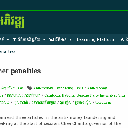
នទី
ព័ត៌មានទិន្នន័យ
ព័ត៌មាន
Learning Platform
ឯ
enalties
er penalties
់ និងប្រព័ន្ធតុលាការ
Anti-money Laundering Laws
/
Anti-Money
ce
/
គណបក្សសង្គ្រោះជាតិកម្ពុជា
/
Cambodia National Rescue Party lawmaker Yim
លាងលុយ
/
រដ្ឋសភា​ជាតិ
/
ធនាគារជាតិនៃកម្ពុជា
/
ងួន ញ៉ិល
/
ប្រទេស​ ស្វីស
/
terrorism
 amend three articles in the anti-money laundering and
eaking at the start of session, Chea Chanto, governor of the