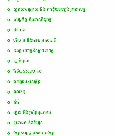
គ្រោះមហន្តរាយ និងការឆ្លើយតបក្នុងគ្រាអាសន្ន
សេដ្ឋកិច្ច និងពាណិជ្ជកម្ម
ថាមពល
បរិស្ថាន និងធនធានធម្មជាតិ
ឧស្សាហកម្មនិស្សារណកម្ម
រដ្ឋាភិបាល
វិស័យឧស្សាហកម្ម
ហេដ្ឋារចនាសម្ព័ន្ធ
ពល​កម្ម
ដីធ្លី
ច្បាប់ និងប្រព័ន្ធតុលាការ
ប្រជាជន និងជំរឿន
វិទ្យាសាស្ត្រ និងបច្ចេកវិទ្យា