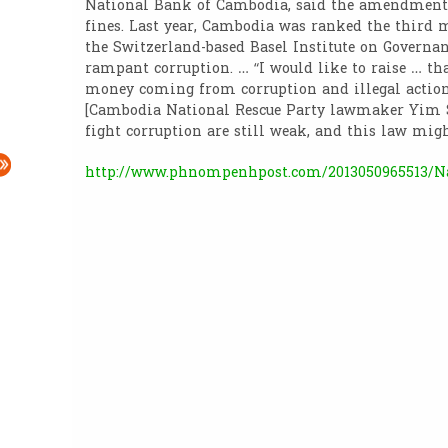
National Bank of Cambodia, said the amendments 
fines. Last year, Cambodia was ranked the third m
the Switzerland-based Basel Institute on Governan
rampant corruption. … “I would like to raise … tha
money coming from corruption and illegal actio
[Cambodia National Rescue Party lawmaker Yim So
fight corruption are still weak, and this law might
http://www.phnompenhpost.com/2013050965513/Nat