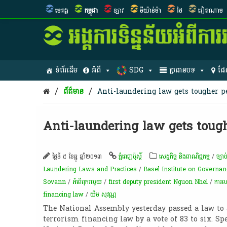
មេគង្គ
កម្ពុជា
ឡាវ
មីយ៉ាន់ម៉ា
ថៃ
វៀតណាម
ទំព័រដើម
អំពី
SDG
ប្រធានបទ
ផែ
/
/
ព័ត៌មាន
Anti-laundering law gets tougher p
Anti-laundering law gets tough
ថ្ងៃទី ៥ ខែធ្នូ ឆ្នាំ២០១៣
ភ្នំពេញប៉ុស្តិ៍
សេដ្ឋកិច្ច និងពាណិជ្ជកម្ម
/
ច្បាប
Laundering Laws and Practices
/
Basel Institute on Governan
Sovann
/
អំពើពុក​រលួយ
/
first deputy president Nguon Nhel
/
ការ
financing law
/
យឹម សុវណ្ណ
The National Assembly yesterday passed a law to
terrorism financing law by a vote of 83 to six. Sp