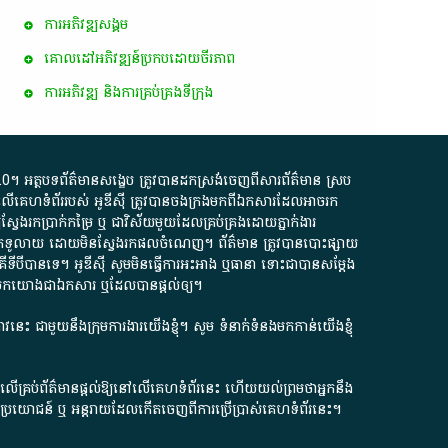
ការ​អភិវឌ្ឍ​សង្គម
គោលដៅ​អភិវឌ្ឍន៍​ប្រកបដោយ​ចីរភាព
ការអភិវឌ្ឍ និងការគ្រប់គ្រងទីក្រុង
.0
។​ អត្ថបទ​ព័ត៌មាន​សង្ខេប​ ត្រូវ​បាន​ដកស្រង់​ចេញពី​សារព័ត៌មាន ស្រប
លើ​គេហទំព័រ​របស់​ អូ​ឌី​ស៊ី​ ត្រូវ​បាន​ចងក្រង​មក​ពី​ឯកសារ​ដែល​អាច​រក​
ែងរកប្រាក់​កម្រៃ​ ឬ​ ជា​វិស័យ​មួយ​ដែល​គ្រប់គ្រង​ដោយ​ភ្នាក់ងារ​
័យ​បើក​ទូលាយ​ ដោយ​មិនស្វែង​រក​ផល​ចំណេញ​។​ ព័ត៌មាន​ ត្រូវ​បាន​បោះផ្សាយ​
ទី​បី​បាន​ទេ​។​ អូ​ឌី​ស៊ី​ សូម​មិន​ធ្វើការ​អះអាង​ ឬ​ធានា​ ទោះជា​បាន​សម្តែង​
ក​មក​យោង​ជា​ឯកសារ​ ឬ​ដែល​បាន​ផ្តល់​ឲ្យ​។
ជ្រាវនេះ ជាមួយនឹងក្រុមការងារយើងខ្ញុំ។ សូម
ទំនាក់ទំនងមកកាន់យើងខ្ញុំ
ក លើគ្រប់ព័ត៌មានផ្តល់ឱ្យនៅលើគេហទំព័រនេះ ហើយយល់ព្រមថាអ្នកនឹង
ការខូចប្រយោជន៍ ឬ អន្តរាយដែលកើតចេញពីការប្រើប្រាស់គេហទំព័រនេះ។