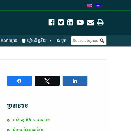
កសារច្បាប់
ឃ្លាំងទិន្នន័យ
ប្លក់
Share
Tweet
Share
ប្រធានបទ
កសិកម្ម​ និង​ ការ​នេ​សាទ​
ជំនួយ និងការអភិវឌ្ឍ