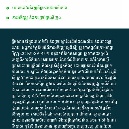
គោលដៅ​អភិវឌ្ឍន៍​ប្រកបដោយ​ចីរភាព
ការអភិវឌ្ឍ និងការគ្រប់គ្រងទីក្រុង
ខ្លឹមសារ​នៅ​ក្នុង​គេហទំព័រ និង​គ្រប់​ស្នា​ដៃ​ដើម​ដែល​ផលិត​ និង​បោះពុម្ព​
ដោយ​ អង្គការ​ទិន្នន័យ​អំពី​ការអភិវឌ្ឍ​​ (អូ​ឌី​ស៊ី)​ ត្រូវ​បាន​ផ្តល់​ក្រោម​អាជ្ញា
ប័ណ្ណ​
CC BY-SA 4.0
។​ អត្ថបទ​ព័ត៌មាន​សង្ខេប​ ត្រូវ​បាន​ដកស្រង់​
ចេញពី​សារព័ត៌មាន ស្របតាមការ​ណែនាំ​អំពី​គោលការណ៍​នៃ​ការ​ប្រើ
ប្រាស់​ដោយ​យុត្តិធម៌​ និង​រក្សាសិទ្ធិអ្នកនិពន្ធ ដោយ​ប្រភពដើម​នៃ​​អត្ថបទ
ទាំង​នោះ​ ។​ ស្នាដៃ​ និង​មូលដ្ឋាន​ទិន្នន័យ ​ភ្ជាប់​នៅ​លើ​គេហទំព័រ​របស់​ អូ​ឌី​
ស៊ី​ ត្រូវ​បាន​ចងក្រង​មក​ពី​ឯកសារ​ដែល​អាច​រក​បានជា​សាធារណៈ​ និង​ផ្តល់​
ជូន​ដោយ​មិន​យក​កម្រៃ​ ក្នុង​គោលបំណង​បម្រើ​ដល់ការ​ផ្សព្វផ្សាយ​ព័ត៌មាន​
ជា​សាធារណៈ​។​ គេហទំព័រ​នេះ​ មិនមែន​ជា​សេវា​ស្រាវជ្រាវ​ដើម្បី​ស្វែងរក
ប្រាក់​កម្រៃ​ ឬ​ ជា​វិស័យ​មួយ​ដែល​គ្រប់គ្រង​ដោយ​ភ្នាក់ងារ​រដ្ឋាភិបាល​ និង ​
អន្តររដ្ឋាភិបាល​ណាមួយ​នោះ​ទេ ​។​ ទំព័រ​នេះ​ ត្រូវ​បាន​គ្រប់គ្រង​ដោយ​ប្រព័ន្ធ​
ផ្សព្វផ្សាយ​ឯកជន​មួយ​ ដែល​លើកកម្ពស់​ការ​យល់​ដឹង​ទូលាយ​/​ទិន្នន័យ​
បើក​ទូលាយ​ ដោយ​មិនស្វែង​រក​ផល​ចំណេញ​។​ ព័ត៌មាន​ ត្រូវ​បាន​បោះ
ផ្សាយ​ បន្ទាប់​ពី​ការ​មើល​ បញ្ជាក់​ និង​ផ្ទៀងផ្ទាត់​យ៉ាង​ហ្មត់ចត់​។​ យ៉ាងណា​
ក៏​ដោយ​ អូ​ឌី​ស៊ី​ មិន​អាច​ធានា​នូវ​ភាព​ត្រឹមត្រូវ​ ពេញលេញ​ ឬ​ភាព​ដែល​