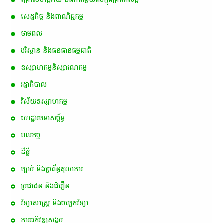
សេដ្ឋកិច្ច និងពាណិជ្ជកម្ម
ថាមពល
បរិស្ថាន និងធនធានធម្មជាតិ
ឧស្សាហកម្មនិស្សារណកម្ម
រដ្ឋាភិបាល
វិស័យឧស្សាហកម្ម
ហេដ្ឋារចនាសម្ព័ន្ធ
ពល​កម្ម
ដីធ្លី
ច្បាប់ និងប្រព័ន្ធតុលាការ
ប្រជាជន និងជំរឿន
វិទ្យាសាស្ត្រ និងបច្ចេកវិទ្យា
ការ​អភិវឌ្ឍ​សង្គម