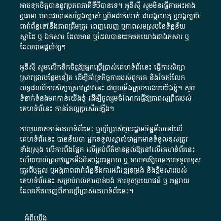
អាច​ទុកចិត្ត​បាននូវ​ប្រភព​ភាគី​ទី​បី​បាន​ទេ​។​ អូ​ឌី​ស៊ី​ សូម​មិន​ធ្វើការ​អះអាង​
ឬ​ធានា​ ទោះជា​បាន​សម្តែង​ច្បាស់​ ឬ​មិន​ជាក់លាក់​ ជា​អង្គហេតុ​ ឬ​អង្គច្បាប់​
ពាក់ព័ន្ធ​ទៅ​នឹង​ភាព​ត្រឹមត្រូវ​ ពេញលេញ​ ឬ​ភាព​សម​ស្រប​នៃ​ទិន្នន័យ​
ស្នាដៃ​ ឬ​ ឯកសារ​ ដែល​មាន​ ឬ​ដែល​បាន​យក​មក​យោង​ជា​ឯកសារ​ ឬ​
ដែល​បាន​ផ្តល់​ឲ្យ​។
អូឌីស៊ី សូមលើកទឹកចិត្តឱ្យអ្នកប្រើប្រាស់គេហទំព័រនេះ ធ្វើការសិក្សា
ស្រាវជ្រាវបន្ថែមទៀត ដើម្បីគាំទ្រកិច្ចការ​របស់ពួកគេ និងចែករំលែក
លទ្ធផលពីការសិក្សាស្រាវជ្រាវនេះ ជាមួយនឹងក្រុមការងារយើងខ្ញុំ។ សូម
ទំនាក់ទំនងមកកាន់យើងខ្ញុំ
ដើម្បីចូលរួមចំណែកធ្វើឱ្យភាពសុក្រឹតរបស់
គេហទំព័នេះ កាន់តែល្អប្រសើរឡើង។
ការចូលមកកាន់គេហទំព័រនេះ ឬប្រើប្រាស់មូលដ្ឋានទិន្នន័យនៅលើ
គេហទំព័រនេះ បានន័យថា អ្នកទទួលស្គាល់ថាអ្នកមានទំនួលខុសត្រូវ
ទាំងស្រុង លើការពឹងផ្អែក លើគ្រប់ព័ត៌មានផ្តល់ឱ្យនៅលើគេហទំព័រនេះ
ហើយយល់ព្រមថាអ្នកនឹងមិនបង្ករអន្តរាយ ឬ ទាមទារ​ឱ្យមានការទទួលខុស​
ត្រូវពីបុគ្គល ឬអង្គភាពពាក់ព័ន្ធនឹងការអភិវឌ្ឍទម្រង់ និងខ្លឹមសាររបស់
គេហទំព័រនេះ សម្រាប់រាល់ការបាត់បង់ ការខូចប្រយោជន៍ ឬ អន្តរាយ
ដែលកើតចេញពីការប្រើប្រាស់គេហទំព័រនេះ។
អំពី​យើង​