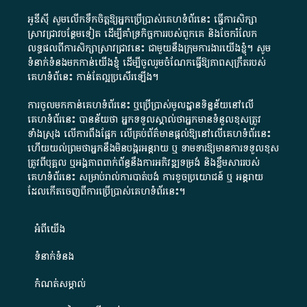
អូឌីស៊ី សូមលើកទឹកចិត្តឱ្យអ្នកប្រើប្រាស់គេហទំព័រនេះ ធ្វើការសិក្សា
ស្រាវជ្រាវបន្ថែមទៀត ដើម្បីគាំទ្រកិច្ចការ​របស់ពួកគេ និងចែករំលែក
លទ្ធផលពីការសិក្សាស្រាវជ្រាវនេះ ជាមួយនឹងក្រុមការងារយើងខ្ញុំ។ សូម
ទំនាក់ទំនងមកកាន់យើងខ្ញុំ
ដើម្បីចូលរួមចំណែកធ្វើឱ្យភាពសុក្រឹតរបស់
គេហទំព័នេះ កាន់តែល្អប្រសើរឡើង។
ការចូលមកកាន់គេហទំព័រនេះ ឬប្រើប្រាស់មូលដ្ឋានទិន្នន័យនៅលើ
គេហទំព័រនេះ បានន័យថា អ្នកទទួលស្គាល់ថាអ្នកមានទំនួលខុសត្រូវ
ទាំងស្រុង លើការពឹងផ្អែក លើគ្រប់ព័ត៌មានផ្តល់ឱ្យនៅលើគេហទំព័រនេះ
ហើយយល់ព្រមថាអ្នកនឹងមិនបង្ករអន្តរាយ ឬ ទាមទារ​ឱ្យមានការទទួលខុស​
ត្រូវពីបុគ្គល ឬអង្គភាពពាក់ព័ន្ធនឹងការអភិវឌ្ឍទម្រង់ និងខ្លឹមសាររបស់
គេហទំព័រនេះ សម្រាប់រាល់ការបាត់បង់ ការខូចប្រយោជន៍ ឬ អន្តរាយ
ដែលកើតចេញពីការប្រើប្រាស់គេហទំព័រនេះ។
អំពី​យើង​
ទំនាក់ទំនង
កំណត់សម្គាល់