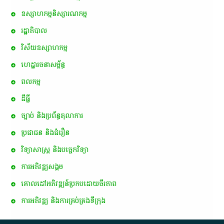
ឧស្សាហកម្មនិស្សារណកម្ម
រដ្ឋាភិបាល
វិស័យឧស្សាហកម្ម
ហេដ្ឋារចនាសម្ព័ន្ធ
ពល​កម្ម
ដីធ្លី
ច្បាប់ និងប្រព័ន្ធតុលាការ
ប្រជាជន និងជំរឿន
វិទ្យាសាស្ត្រ និងបច្ចេកវិទ្យា
ការ​អភិវឌ្ឍ​សង្គម
គោលដៅ​អភិវឌ្ឍន៍​ប្រកបដោយ​ចីរភាព
ការអភិវឌ្ឍ និងការគ្រប់គ្រងទីក្រុង