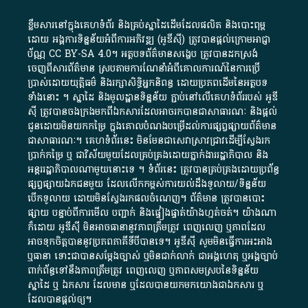
ខ្លឹមសារ​នៅ​ក្នុង​គេហទំព័រ និង​គ្រប់​ស្នា​ដៃ​ដើម​ដែល​ផលិត​ និង​បោះពុម្ព​
ដោយ​ អង្គការ​ទិន្នន័យ​អំពី​ការអភិវឌ្ឍ​​ (អូ​ឌី​ស៊ី)​ ត្រូវ​បាន​ផ្តល់​ក្រោម​អាជ្ញា
ប័ណ្ណ​
CC BY-SA 4.0
។​ អត្ថបទ​ព័ត៌មាន​សង្ខេប​ ត្រូវ​បាន​ដកស្រង់​
ចេញពី​សារព័ត៌មាន ស្របតាមការ​ណែនាំ​អំពី​គោលការណ៍​នៃ​ការ​ប្រើ
ប្រាស់​ដោយ​យុត្តិធម៌​ និង​រក្សាសិទ្ធិអ្នកនិពន្ធ ដោយ​ប្រភពដើម​នៃ​​អត្ថបទ
ទាំង​នោះ​ ។​ ស្នាដៃ​ និង​មូលដ្ឋាន​ទិន្នន័យ ​ភ្ជាប់​នៅ​លើ​គេហទំព័រ​របស់​ អូ​ឌី​
ស៊ី​ ត្រូវ​បាន​ចងក្រង​មក​ពី​ឯកសារ​ដែល​អាច​រក​បានជា​សាធារណៈ​ និង​ផ្តល់​
ជូន​ដោយ​មិន​យក​កម្រៃ​ ក្នុង​គោលបំណង​បម្រើ​ដល់ការ​ផ្សព្វផ្សាយ​ព័ត៌មាន​
ជា​សាធារណៈ​។​ គេហទំព័រ​នេះ​ មិនមែន​ជា​សេវា​ស្រាវជ្រាវ​ដើម្បី​ស្វែងរក
ប្រាក់​កម្រៃ​ ឬ​ ជា​វិស័យ​មួយ​ដែល​គ្រប់គ្រង​ដោយ​ភ្នាក់ងារ​រដ្ឋាភិបាល​ និង ​
អន្តររដ្ឋាភិបាល​ណាមួយ​នោះ​ទេ ​។​ ទំព័រ​នេះ​ ត្រូវ​បាន​គ្រប់គ្រង​ដោយ​ប្រព័ន្ធ​
ផ្សព្វផ្សាយ​ឯកជន​មួយ​ ដែល​លើកកម្ពស់​ការ​យល់​ដឹង​ទូលាយ​/​ទិន្នន័យ​
បើក​ទូលាយ​ ដោយ​មិនស្វែង​រក​ផល​ចំណេញ​។​ ព័ត៌មាន​ ត្រូវ​បាន​បោះ
ផ្សាយ​ បន្ទាប់​ពី​ការ​មើល​ បញ្ជាក់​ និង​ផ្ទៀងផ្ទាត់​យ៉ាង​ហ្មត់ចត់​។​ យ៉ាងណា​
ក៏​ដោយ​ អូ​ឌី​ស៊ី​ មិន​អាច​ធានា​នូវ​ភាព​ត្រឹមត្រូវ​ ពេញលេញ​ ឬ​ភាព​ដែល​
អាច​ទុកចិត្ត​បាននូវ​ប្រភព​ភាគី​ទី​បី​បាន​ទេ​។​ អូ​ឌី​ស៊ី​ សូម​មិន​ធ្វើការ​អះអាង​
ឬ​ធានា​ ទោះជា​បាន​សម្តែង​ច្បាស់​ ឬ​មិន​ជាក់លាក់​ ជា​អង្គហេតុ​ ឬ​អង្គច្បាប់​
ពាក់ព័ន្ធ​ទៅ​នឹង​ភាព​ត្រឹមត្រូវ​ ពេញលេញ​ ឬ​ភាព​សម​ស្រប​នៃ​ទិន្នន័យ​
ស្នាដៃ​ ឬ​ ឯកសារ​ ដែល​មាន​ ឬ​ដែល​បាន​យក​មក​យោង​ជា​ឯកសារ​ ឬ​
ដែល​បាន​ផ្តល់​ឲ្យ​។