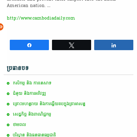
American nation. …
http://www.cambodiadaily.com
Share
Tweet
Share
ប្រធានបទ
កសិកម្ម​ និង​ ការ​នេ​សាទ​
ជំនួយ និងការអភិវឌ្ឍ
គ្រោះមហន្តរាយ និងការឆ្លើយតបក្នុងគ្រាអាសន្ន
សេដ្ឋកិច្ច និងពាណិជ្ជកម្ម
ថាមពល
បរិស្ថាន និងធនធានធម្មជាតិ