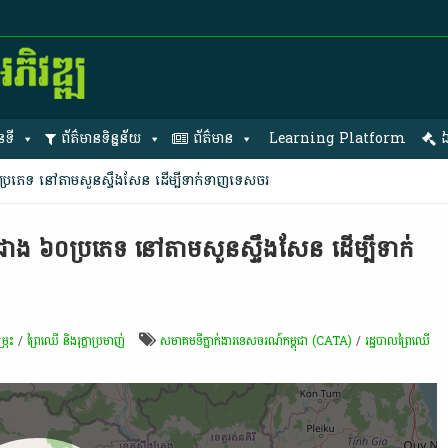
នទី
ព័ត៌មានទិន្នន័យ
ព័ត៌មាន
Learning Platform
ឯ
០​ប្រភេទ នៅ​តាម​សួន​ស្ទឹង​សែន ដើម្បី​ទាក់​ទាញ​ទេសចរ
​ជាង ៦០​ប្រភេទ នៅ​តាម​សួន​ស្ទឹង​សែន ដើម្បី​ទាក់​
្រុះ
/
ព្រៃឈើ និងរុក្ខាប្រមាញ់
​សមាគម​ទីភ្នាក់ងារ​ទេសចរណ៍​កម្ពុជា (CATA)
/
រដ្ឋបាលព្រៃឈើ