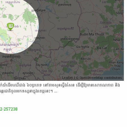
Leaflet
| ©
OpenStreetMap
contributors.
ា​ដាក់​ដាំ​ដើម​ឈើ​ជាង ៦០​ប្រភេទ ​នៅ​តាម​សួន​ស្ទឹង​សែន ដើម្បី​ឱ្យ​មានសោ​ភណ​ភាព និង​
រ​ជាតិ​ចូល​មក​ទស្សនា​ក្នុង​ខេត្ត​នេះ​​​។ …
2-257238