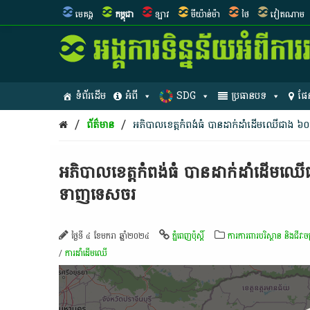
មេគង្គ
កម្ពុជា
ឡាវ
មីយ៉ាន់ម៉ា
ថៃ
វៀតណាម
ទំព័រដើម
អំពី
SDG
ប្រធានបទ
ផែ
/
/
ព័ត៌មាន
អភិបាល​ខេត្ត​កំពង់​ធំ បាន​ដាក់​ដាំ​ដើម​​ឈើ​ជាង ៦
អភិបាល​ខេត្ត​កំពង់​ធំ បាន​ដាក់​ដាំ​ដើម​​ឈើ
ទាញ​ទេសចរ
ថ្ងៃទី ៤ ខែមករា ឆ្នាំ២០២៤
ភ្នំពេញប៉ុស្តិ៍
ការការពារបរិស្ថាន និងជីវៈចម
/
ការដាំ​ដើមឈើ