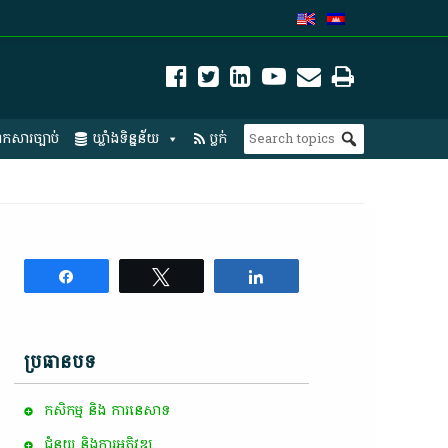
កសារច្បាប់
ឃ្លាំងទិន្នន័យ
ប្លក់
Share
Tweet
Share
ប្រធានបទ
កសិកម្ម​ និង​ ការ​នេ​សាទ​
ជំនួយ និងការអភិវឌ្ឍ