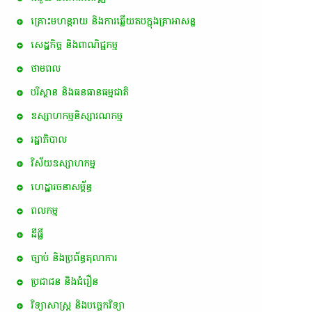
គ្រោះមហន្តរាយ និងការឆ្លើយតបក្នុងគ្រាអាសន្ន
សេដ្ឋកិច្ច និងពាណិជ្ជកម្ម
ថាមពល
បរិស្ថាន និងធនធានធម្មជាតិ
ឧស្សាហកម្មនិស្សារណកម្ម
រដ្ឋាភិបាល
វិស័យឧស្សាហកម្ម
ហេដ្ឋារចនាសម្ព័ន្ធ
ពល​កម្ម
ដីធ្លី
ច្បាប់ និងប្រព័ន្ធតុលាការ
ប្រជាជន និងជំរឿន
វិទ្យាសាស្ត្រ និងបច្ចេកវិទ្យា