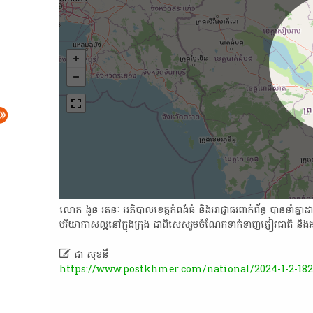
លោក ងួន រតនៈ អភិបាលខេ​ត្ត​កំពង់​ធំ និង​អាជ្ញាធរ​ពាក់​ព័ន្ធ បាន​នាំ​គ្ន
បរិយាកាស​ល្អ​នៅ​ក្នុង​ក្រុង ជាពិសេស​រួម​ចំណែក​ទាក់ទា​ញ​ភ្ញៀវ​ជាតិ និង​អន្ត

ជា សុខនី
https://www.postkhmer.com/national/2024-1-2-182