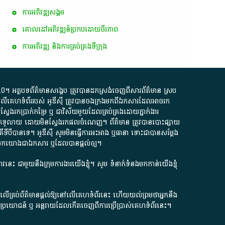
ការ​អភិវឌ្ឍ​សង្គម
គោលដៅ​អភិវឌ្ឍន៍​ប្រកបដោយ​ចីរភាព
ការអភិវឌ្ឍ និងការគ្រប់គ្រងទីក្រុង
.0
។​ អត្ថបទ​ព័ត៌មាន​សង្ខេប​ ត្រូវ​បាន​ដកស្រង់​ចេញពី​សារព័ត៌មាន ស្រប
លើ​គេហទំព័រ​របស់​ អូ​ឌី​ស៊ី​ ត្រូវ​បាន​ចងក្រង​មក​ពី​ឯកសារ​ដែល​អាច​រក​
ែងរកប្រាក់​កម្រៃ​ ឬ​ ជា​វិស័យ​មួយ​ដែល​គ្រប់គ្រង​ដោយ​ភ្នាក់ងារ​
័យ​បើក​ទូលាយ​ ដោយ​មិនស្វែង​រក​ផល​ចំណេញ​។​ ព័ត៌មាន​ ត្រូវ​បាន​បោះផ្សាយ​
ទី​បី​បាន​ទេ​។​ អូ​ឌី​ស៊ី​ សូម​មិន​ធ្វើការ​អះអាង​ ឬ​ធានា​ ទោះជា​បាន​សម្តែង​
ក​មក​យោង​ជា​ឯកសារ​ ឬ​ដែល​បាន​ផ្តល់​ឲ្យ​។
ជ្រាវនេះ ជាមួយនឹងក្រុមការងារយើងខ្ញុំ។ សូម
ទំនាក់ទំនងមកកាន់យើងខ្ញុំ
ក លើគ្រប់ព័ត៌មានផ្តល់ឱ្យនៅលើគេហទំព័រនេះ ហើយយល់ព្រមថាអ្នកនឹង
ការខូចប្រយោជន៍ ឬ អន្តរាយដែលកើតចេញពីការប្រើប្រាស់គេហទំព័រនេះ។