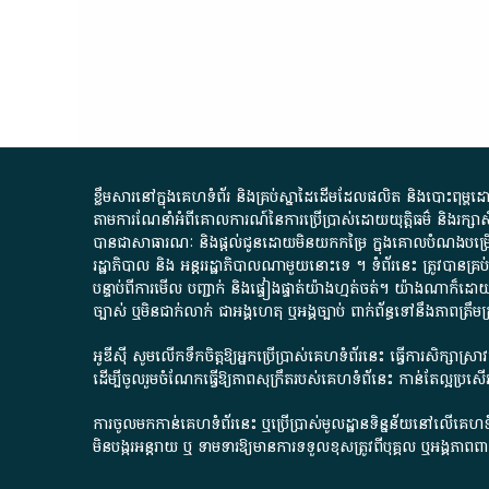
ខ្លឹមសារ​នៅ​ក្នុង​គេហទំព័រ និង​គ្រប់​ស្នា​ដៃ​ដើម​ដែល​ផលិត​ និង​បោះពុម្ព​ដោយ​ អង
តាមការ​ណែនាំ​អំពី​គោលការណ៍​នៃ​ការ​ប្រើប្រាស់​ដោយ​យុត្តិធម៌​ និង​រក្សាសិទ្
បានជា​សាធារណៈ​ និង​ផ្តល់​ជូន​ដោយ​មិន​យក​កម្រៃ​ ក្នុង​គោលបំណង​បម្រើ​ដល់
រដ្ឋាភិបាល​ និង ​អន្តររដ្ឋាភិបាល​ណាមួយ​នោះ​ទេ ​។​ ទំព័រ​នេះ​ ត្រូវ​បាន
បន្ទាប់​ពី​ការ​មើល​ បញ្ជាក់​ និង​ផ្ទៀងផ្ទាត់​យ៉ាង​ហ្មត់ចត់​។​ យ៉ាងណា​ក៏​ដោយ​
ច្បាស់​ ឬ​មិន​ជាក់លាក់​ ជា​អង្គហេតុ​ ឬ​អង្គច្បាប់​ ពាក់ព័ន្ធ​ទៅ​នឹង​ភា
អូឌីស៊ី សូមលើកទឹកចិត្តឱ្យអ្នកប្រើប្រាស់គេហទំព័រនេះ ធ្វើការសិក្សាស្
ដើម្បីចូលរួមចំណែកធ្វើឱ្យភាពសុក្រឹតរបស់គេហទំព័នេះ កាន់តែល្អប្រ
ការចូលមកកាន់គេហទំព័រនេះ ឬប្រើប្រាស់មូលដ្ឋានទិន្នន័យនៅលើគេហទំ
មិនបង្ករអន្តរាយ ឬ ទាមទារ​ឱ្យមានការទទួលខុស​ត្រូវពីបុគ្គល ឬអង្គភា