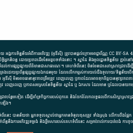
្គការ​ទិន្នន័យ​អំពី​ការអភិវឌ្ឍ​​ (អូ​ឌី​ស៊ី)​ ត្រូវ​បាន​ផ្តល់​ក្រោម​អាជ្ញាប័ណ្ណ​
CC BY-SA 4
ធិអ្នកនិពន្ធ ដោយ​ប្រភពដើម​នៃ​​អត្ថបទទាំង​នោះ​ ។​ ស្នាដៃ​ និង​មូលដ្ឋាន​ទិន្នន័យ ​ភ្ជាប់​នៅ​
ការ​ផ្សព្វផ្សាយ​ព័ត៌មាន​ជា​សាធារណៈ​។​ គេហទំព័រ​នេះ​ មិនមែន​ជា​សេវា​ស្រាវជ្រាវ​ដើម្បី​ស្វ
​គ្រប់គ្រង​ដោយ​ប្រព័ន្ធ​ផ្សព្វផ្សាយ​ឯកជន​មួយ​ ដែល​លើកកម្ពស់​ការ​យល់​ដឹង​ទូលាយ​/​ទិន្នន
 អូ​ឌី​ស៊ី​ មិន​អាច​ធានា​នូវ​ភាព​ត្រឹមត្រូវ​ ពេញលេញ​ ឬ​ភាព​ដែល​អាច​ទុកចិត្ត​បាននូវ​ប្រភព​ភាគី​
ព​ត្រឹមត្រូវ​ ពេញលេញ​ ឬ​ភាព​សម​ស្រប​នៃ​ទិន្នន័យ​ ស្នាដៃ​ ឬ​ ឯកសារ​ ដែល​មាន​ ឬ​ដែល​បាន​យ
រាវជ្រាវបន្ថែមទៀត ដើម្បីគាំទ្រកិច្ចការ​របស់ពួកគេ និងចែករំលែកលទ្ធផលពីការសិក្សាស្រាវ
សើរឡើង។
ព័រនេះ បានន័យថា អ្នកទទួលស្គាល់ថាអ្នកមានទំនួលខុសត្រូវ ទាំងស្រុង លើការពឹងផ្អែ
ពពាក់ព័ន្ធនឹងការអភិវឌ្ឍទម្រង់ និងខ្លឹមសាររបស់គេហទំព័រនេះ សម្រាប់រាល់ការបាត់បង់ 