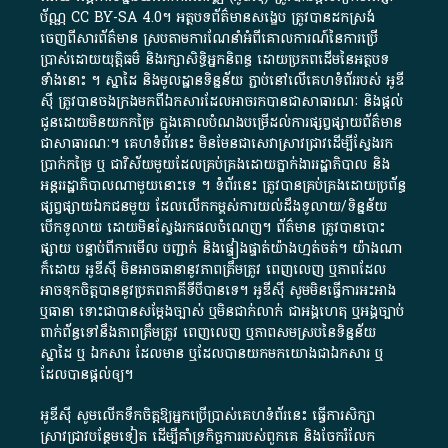
ប័ណ្ណ​
CC BY-SA 4.0
។​ អត្ថបទ​ព័ត៌មាន​សង្ខេប​ ត្រូវ​បាន​ដកស្រង់​
ចេញពី​សារព័ត៌មាន ស្របតាមការ​ណែនាំ​អំពី​គោលការណ៍​នៃ​ការ​ប្រើ
ប្រាស់​ដោយ​យុត្តិធម៌​ និង​រក្សាសិទ្ធិអ្នកនិពន្ធ ដោយ​ប្រភពដើម​នៃ​​អត្ថបទ
ទាំង​នោះ​ ។​ ស្នាដៃ​ និង​មូលដ្ឋាន​ទិន្នន័យ ​ភ្ជាប់​នៅ​លើ​គេហទំព័រ​របស់​ អូ​ឌី​
ស៊ី​ ត្រូវ​បាន​ចងក្រង​មក​ពី​ឯកសារ​ដែល​អាច​រក​បានជា​សាធារណៈ​ និង​ផ្តល់​
ជូន​ដោយ​មិន​យក​កម្រៃ​ ក្នុង​គោលបំណង​បម្រើ​ដល់ការ​ផ្សព្វផ្សាយ​ព័ត៌មាន​
ជា​សាធារណៈ​។​ គេហទំព័រ​នេះ​ មិនមែន​ជា​សេវា​ស្រាវជ្រាវ​ដើម្បី​ស្វែងរក
ប្រាក់​កម្រៃ​ ឬ​ ជា​វិស័យ​មួយ​ដែល​គ្រប់គ្រង​ដោយ​ភ្នាក់ងារ​រដ្ឋាភិបាល​ និង ​
អន្តររដ្ឋាភិបាល​ណាមួយ​នោះ​ទេ ​។​ ទំព័រ​នេះ​ ត្រូវ​បាន​គ្រប់គ្រង​ដោយ​ប្រព័ន្ធ​
ផ្សព្វផ្សាយ​ឯកជន​មួយ​ ដែល​លើកកម្ពស់​ការ​យល់​ដឹង​ទូលាយ​/​ទិន្នន័យ​
បើក​ទូលាយ​ ដោយ​មិនស្វែង​រក​ផល​ចំណេញ​។​ ព័ត៌មាន​ ត្រូវ​បាន​បោះ
ផ្សាយ​ បន្ទាប់​ពី​ការ​មើល​ បញ្ជាក់​ និង​ផ្ទៀងផ្ទាត់​យ៉ាង​ហ្មត់ចត់​។​ យ៉ាងណា​
ក៏​ដោយ​ អូ​ឌី​ស៊ី​ មិន​អាច​ធានា​នូវ​ភាព​ត្រឹមត្រូវ​ ពេញលេញ​ ឬ​ភាព​ដែល​
អាច​ទុកចិត្ត​បាននូវ​ប្រភព​ភាគី​ទី​បី​បាន​ទេ​។​ អូ​ឌី​ស៊ី​ សូម​មិន​ធ្វើការ​អះអាង​
ឬ​ធានា​ ទោះជា​បាន​សម្តែង​ច្បាស់​ ឬ​មិន​ជាក់លាក់​ ជា​អង្គហេតុ​ ឬ​អង្គច្បាប់​
ពាក់ព័ន្ធ​ទៅ​នឹង​ភាព​ត្រឹមត្រូវ​ ពេញលេញ​ ឬ​ភាព​សម​ស្រប​នៃ​ទិន្នន័យ​
ស្នាដៃ​ ឬ​ ឯកសារ​ ដែល​មាន​ ឬ​ដែល​បាន​យក​មក​យោង​ជា​ឯកសារ​ ឬ​
ដែល​បាន​ផ្តល់​ឲ្យ​។
អូឌីស៊ី សូមលើកទឹកចិត្តឱ្យអ្នកប្រើប្រាស់គេហទំព័រនេះ ធ្វើការសិក្សា
ស្រាវជ្រាវបន្ថែមទៀត ដើម្បីគាំទ្រកិច្ចការ​របស់ពួកគេ និងចែករំលែក