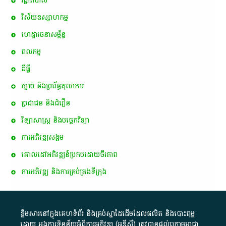
រដ្ឋាភិបាល
វិស័យឧស្សាហកម្ម
ហេដ្ឋារចនាសម្ព័ន្ធ
ពល​កម្ម
ដីធ្លី
ច្បាប់ និងប្រព័ន្ធតុលាការ
ប្រជាជន និងជំរឿន
វិទ្យាសាស្ត្រ និងបច្ចេកវិទ្យា
ការ​អភិវឌ្ឍ​សង្គម
គោលដៅ​អភិវឌ្ឍន៍​ប្រកបដោយ​ចីរភាព
ការអភិវឌ្ឍ និងការគ្រប់គ្រងទីក្រុង
ខ្លឹមសារ​នៅ​ក្នុង​គេហទំព័រ និង​គ្រប់​ស្នា​ដៃ​ដើម​ដែល​ផលិត​ និង​បោះពុម្ព​
ដោយ​ អង្គការ​ទិន្នន័យ​អំពី​ការអភិវឌ្ឍ​​ (អូ​ឌី​ស៊ី)​ ត្រូវ​បាន​ផ្តល់​ក្រោម​អាជ្ញា