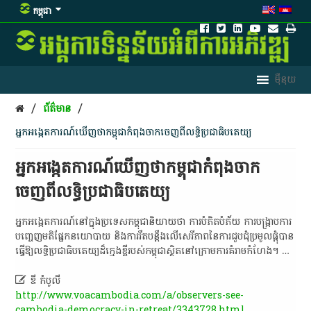
កម្ពុជា
/
/
ព័ត៌មាន
អ្នកអង្កេតការណ៍ឃើញថាកម្ពុជាកំពុងចាកចេញពីលទ្ធិប្រជាធិបតេយ្យ
អ្នកអង្កេតការណ៍ឃើញថាកម្ពុជាកំពុងចាក
ចេញពីលទ្ធិប្រជាធិបតេយ្យ
អ្នកអង្កេតការណ៍នៅក្នុងប្រទេសកម្ពុជានិយាយថា ការបំភិតបំភ័យ ការបង្ក្រាបការ
បញ្ចេញមតិផ្នែកនយោបាយ និងការរឹតបន្តឹងលើសេរីភាពនៃការជួបជុំប្រមូលផ្តុំបាន
ធ្វើឱ្យលទ្ធិប្រជាធិបតេយ្យដ៏ក្មេងខ្ចីរបស់កម្ពុជាស្ថិតនៅក្រោមការគំរាមកំហែង។ …

ឌី កំបូលី
http://www.voacambodia.com/a/observers-see-
cambodia-democracy-in-retreat/3343728.html