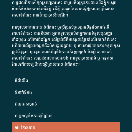
លទ្ធផលពីការសិក្សាស្រាវជ្រាវនេះ ជាមួយនឹងក្រុមការងារយើងខ្ញុំ។ សូម
ទំនាក់ទំនងមកកាន់យើងខ្ញុំ
ដើម្បីចូលរួមចំណែកធ្វើឱ្យភាពសុក្រឹតរបស់
គេហទំព័នេះ កាន់តែល្អប្រសើរឡើង។
ការចូលមកកាន់គេហទំព័រនេះ ឬប្រើប្រាស់មូលដ្ឋានទិន្នន័យនៅលើ
គេហទំព័រនេះ បានន័យថា អ្នកទទួលស្គាល់ថាអ្នកមានទំនួលខុសត្រូវ
ទាំងស្រុង លើការពឹងផ្អែក លើគ្រប់ព័ត៌មានផ្តល់ឱ្យនៅលើគេហទំព័រនេះ
ហើយយល់ព្រមថាអ្នកនឹងមិនបង្ករអន្តរាយ ឬ ទាមទារ​ឱ្យមានការទទួលខុស​
ត្រូវពីបុគ្គល ឬអង្គភាពពាក់ព័ន្ធនឹងការអភិវឌ្ឍទម្រង់ និងខ្លឹមសាររបស់
គេហទំព័រនេះ សម្រាប់រាល់ការបាត់បង់ ការខូចប្រយោជន៍ ឬ អន្តរាយ
ដែលកើតចេញពីការប្រើប្រាស់គេហទំព័រនេះ។
អំពី​យើង​
ទំនាក់ទំនង
កំណត់សម្គាល់
លក្ខខណ្ឌនៃការប្រើប្រាស់
វិភាគទាន