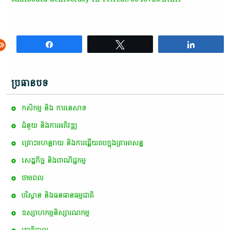
Share
Tweet
Share
ប្រធានបទ
កសិកម្ម​ និង​ ការ​នេ​សាទ​
ជំនួយ និងការអភិវឌ្ឍ
គ្រោះមហន្តរាយ និងការឆ្លើយតបក្នុងគ្រាអាសន្ន
សេដ្ឋកិច្ច និងពាណិជ្ជកម្ម
ថាមពល
បរិស្ថាន និងធនធានធម្មជាតិ
ឧស្សាហកម្មនិស្សារណកម្ម