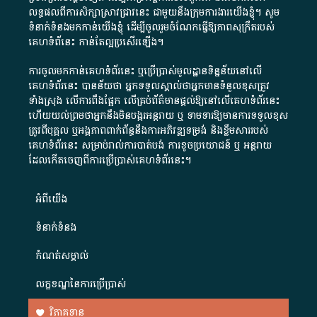
លទ្ធផលពីការសិក្សាស្រាវជ្រាវនេះ ជាមួយនឹងក្រុមការងារយើងខ្ញុំ។ សូម
ទំនាក់ទំនងមកកាន់យើងខ្ញុំ
ដើម្បីចូលរួមចំណែកធ្វើឱ្យភាពសុក្រឹតរបស់
គេហទំព័នេះ កាន់តែល្អប្រសើរឡើង។
ការចូលមកកាន់គេហទំព័រនេះ ឬប្រើប្រាស់មូលដ្ឋានទិន្នន័យនៅលើ
គេហទំព័រនេះ បានន័យថា អ្នកទទួលស្គាល់ថាអ្នកមានទំនួលខុសត្រូវ
ទាំងស្រុង លើការពឹងផ្អែក លើគ្រប់ព័ត៌មានផ្តល់ឱ្យនៅលើគេហទំព័រនេះ
ហើយយល់ព្រមថាអ្នកនឹងមិនបង្ករអន្តរាយ ឬ ទាមទារ​ឱ្យមានការទទួលខុស​
ត្រូវពីបុគ្គល ឬអង្គភាពពាក់ព័ន្ធនឹងការអភិវឌ្ឍទម្រង់ និងខ្លឹមសាររបស់
គេហទំព័រនេះ សម្រាប់រាល់ការបាត់បង់ ការខូចប្រយោជន៍ ឬ អន្តរាយ
ដែលកើតចេញពីការប្រើប្រាស់គេហទំព័រនេះ។
អំពី​យើង​
ទំនាក់ទំនង
កំណត់សម្គាល់
លក្ខខណ្ឌនៃការប្រើប្រាស់
វិភាគទាន