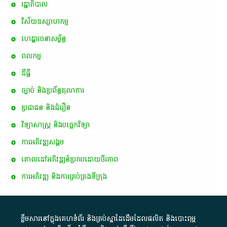
រដ្ឋាភិបាល
វិស័យឧស្សាហកម្ម
ហេដ្ឋារចនាសម្ព័ន្ធ
ពល​កម្ម
ដីធ្លី
ច្បាប់ និងប្រព័ន្ធតុលាការ
ប្រជាជន និងជំរឿន
វិទ្យាសាស្ត្រ និងបច្ចេកវិទ្យា
ការ​អភិវឌ្ឍ​សង្គម
គោលដៅ​អភិវឌ្ឍន៍​ប្រកបដោយ​ចីរភាព
ការអភិវឌ្ឍ និងការគ្រប់គ្រងទីក្រុង
ខ្លឹមសារ​នៅ​ក្នុង​គេហទំព័រ និង​គ្រប់​ស្នា​ដៃ​ដើម​ដែល​ផលិត​ និង​បោះពុម្ព​