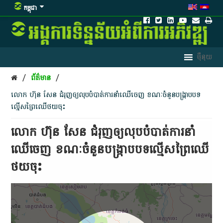
កម្ពុជា
/
/
ព័ត៌មាន
លោក​ ហ៊ុន សែន ជំរុញ​ឲ្យ​លុបបំបាត់​ការនាំ​ឈើ​ចេញ ខណៈ​ចំនួន​បង្ក្រាប​បទ​
ល្មើស​ព្រៃឈើ​ថយ​ចុះ
លោក​ ហ៊ុន សែន ជំរុញ​ឲ្យ​លុបបំបាត់​ការនាំ​
ឈើ​ចេញ ខណៈ​ចំនួន​បង្ក្រាប​បទ​ល្មើស​ព្រៃឈើ​
ថយ​ចុះ