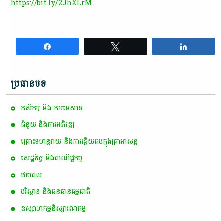
https://bit.ly/2JhXLrM
Share
Tweet
Share
ប្រធានបទ
កសិកម្ម​ និង​ ការ​នេ​សាទ​
ជំនួយ និងការអភិវឌ្ឍ
គ្រោះមហន្តរាយ និងការឆ្លើយតបក្នុងគ្រាអាសន្ន
សេដ្ឋកិច្ច និងពាណិជ្ជកម្ម
ថាមពល
បរិស្ថាន និងធនធានធម្មជាតិ
ឧស្សាហកម្មនិស្សារណកម្ម