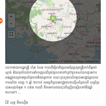
Leaflet
| ©
OpenStreetMap
contributors.
លោកនាយក​រដ្ឋមន្ត្រី ហ៊ុន សែន កាលពី​ម្សិលមិញ​បាន​ជំរុញ​ឲ្យ​មន្ត្រី​ពាក់ព័ន្ធ​ទប់​
ស្កាត់ និង​លុប​បំបាត់​ការ​នាំចេញ​ឈើ​គ្រប់​ប្រភេទ​ទៅ​ក្រៅ​ប្រទេស​ដែល​គ្មាន​ការ​
អនុញ្ញាត​ឲ្យ​មាន​ប្រសិទ្ធភាព​និង​តម្លាភាព ខណៈ​ក្រសួង​កសិកម្ម​បាន​បង្ហាញ​របាយ
ការណ៍​ថា ពេញ ១ ឆ្នាំ ២០១៨ សមត្ថកិច្ច​បាន​បង្ក្រាប​បទ​ល្មើស​ព្រៃឈើ សត្វ​ព្រៃ​
បាន​សរុប​ចំនួន ១ ០៩៣ ករណី គឺមាន​ការ​ថយ​ចុះ​បើ​ប្រៀប​ធៀប​ទៅ​នឹង​ឆ្នាំ
២០១៧។ …

សុទ្ធ គឹមសឿន