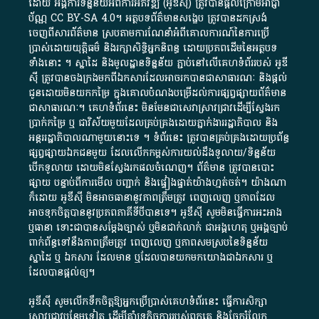
ដោយ​ អង្គការ​ទិន្នន័យ​អំពី​ការអភិវឌ្ឍ​​ (អូ​ឌី​ស៊ី)​ ត្រូវ​បាន​ផ្តល់​ក្រោម​អាជ្ញា
ប័ណ្ណ​
CC BY-SA 4.0
។​ អត្ថបទ​ព័ត៌មាន​សង្ខេប​ ត្រូវ​បាន​ដកស្រង់​
ចេញពី​សារព័ត៌មាន ស្របតាមការ​ណែនាំ​អំពី​គោលការណ៍​នៃ​ការ​ប្រើ
ប្រាស់​ដោយ​យុត្តិធម៌​ និង​រក្សាសិទ្ធិអ្នកនិពន្ធ ដោយ​ប្រភពដើម​នៃ​​អត្ថបទ
ទាំង​នោះ​ ។​ ស្នាដៃ​ និង​មូលដ្ឋាន​ទិន្នន័យ ​ភ្ជាប់​នៅ​លើ​គេហទំព័រ​របស់​ អូ​ឌី​
ស៊ី​ ត្រូវ​បាន​ចងក្រង​មក​ពី​ឯកសារ​ដែល​អាច​រក​បានជា​សាធារណៈ​ និង​ផ្តល់​
ជូន​ដោយ​មិន​យក​កម្រៃ​ ក្នុង​គោលបំណង​បម្រើ​ដល់ការ​ផ្សព្វផ្សាយ​ព័ត៌មាន​
ជា​សាធារណៈ​។​ គេហទំព័រ​នេះ​ មិនមែន​ជា​សេវា​ស្រាវជ្រាវ​ដើម្បី​ស្វែងរក
ប្រាក់​កម្រៃ​ ឬ​ ជា​វិស័យ​មួយ​ដែល​គ្រប់គ្រង​ដោយ​ភ្នាក់ងារ​រដ្ឋាភិបាល​ និង ​
អន្តររដ្ឋាភិបាល​ណាមួយ​នោះ​ទេ ​។​ ទំព័រ​នេះ​ ត្រូវ​បាន​គ្រប់គ្រង​ដោយ​ប្រព័ន្ធ​
ផ្សព្វផ្សាយ​ឯកជន​មួយ​ ដែល​លើកកម្ពស់​ការ​យល់​ដឹង​ទូលាយ​/​ទិន្នន័យ​
បើក​ទូលាយ​ ដោយ​មិនស្វែង​រក​ផល​ចំណេញ​។​ ព័ត៌មាន​ ត្រូវ​បាន​បោះ
ផ្សាយ​ បន្ទាប់​ពី​ការ​មើល​ បញ្ជាក់​ និង​ផ្ទៀងផ្ទាត់​យ៉ាង​ហ្មត់ចត់​។​ យ៉ាងណា​
ក៏​ដោយ​ អូ​ឌី​ស៊ី​ មិន​អាច​ធានា​នូវ​ភាព​ត្រឹមត្រូវ​ ពេញលេញ​ ឬ​ភាព​ដែល​
អាច​ទុកចិត្ត​បាននូវ​ប្រភព​ភាគី​ទី​បី​បាន​ទេ​។​ អូ​ឌី​ស៊ី​ សូម​មិន​ធ្វើការ​អះអាង​
ឬ​ធានា​ ទោះជា​បាន​សម្តែង​ច្បាស់​ ឬ​មិន​ជាក់លាក់​ ជា​អង្គហេតុ​ ឬ​អង្គច្បាប់​
ពាក់ព័ន្ធ​ទៅ​នឹង​ភាព​ត្រឹមត្រូវ​ ពេញលេញ​ ឬ​ភាព​សម​ស្រប​នៃ​ទិន្នន័យ​
ស្នាដៃ​ ឬ​ ឯកសារ​ ដែល​មាន​ ឬ​ដែល​បាន​យក​មក​យោង​ជា​ឯកសារ​ ឬ​
ដែល​បាន​ផ្តល់​ឲ្យ​។
អូឌីស៊ី សូមលើកទឹកចិត្តឱ្យអ្នកប្រើប្រាស់គេហទំព័រនេះ ធ្វើការសិក្សា
ស្រាវជ្រាវបន្ថែមទៀត ដើម្បីគាំទ្រកិច្ចការ​របស់ពួកគេ និងចែករំលែក