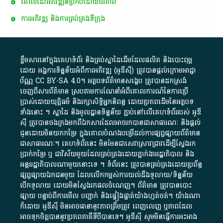
គោលដៅ​អភិវឌ្ឍន៍​ប្រកបដោយ​ចីរភាព
ការអភិវឌ្ឍ និងការគ្រប់គ្រងទីក្រុង
ខ្លឹមសារ​នៅ​ក្នុង​គេហទំព័រ និង​គ្រប់​ស្នា​ដៃ​ដើម​ដែល​ផលិត​ និង​បោះពុម្ព​
ដោយ​ អង្គការ​ទិន្នន័យ​អំពី​ការអភិវឌ្ឍ​​ (អូ​ឌី​ស៊ី)​ ត្រូវ​បាន​ផ្តល់​ក្រោម​អាជ្ញា
ប័ណ្ណ​
CC BY-SA 4.0
។​ អត្ថបទ​ព័ត៌មាន​សង្ខេប​ ត្រូវ​បាន​ដកស្រង់​
ចេញពី​សារព័ត៌មាន ស្របតាមការ​ណែនាំ​អំពី​គោលការណ៍​នៃ​ការ​ប្រើ
ប្រាស់​ដោយ​យុត្តិធម៌​ និង​រក្សាសិទ្ធិអ្នកនិពន្ធ ដោយ​ប្រភពដើម​នៃ​​អត្ថបទ
ទាំង​នោះ​ ។​ ស្នាដៃ​ និង​មូលដ្ឋាន​ទិន្នន័យ ​ភ្ជាប់​នៅ​លើ​គេហទំព័រ​របស់​ អូ​ឌី​
ស៊ី​ ត្រូវ​បាន​ចងក្រង​មក​ពី​ឯកសារ​ដែល​អាច​រក​បានជា​សាធារណៈ​ និង​ផ្តល់​
ជូន​ដោយ​មិន​យក​កម្រៃ​ ក្នុង​គោលបំណង​បម្រើ​ដល់ការ​ផ្សព្វផ្សាយ​ព័ត៌មាន​
ជា​សាធារណៈ​។​ គេហទំព័រ​នេះ​ មិនមែន​ជា​សេវា​ស្រាវជ្រាវ​ដើម្បី​ស្វែងរក
ប្រាក់​កម្រៃ​ ឬ​ ជា​វិស័យ​មួយ​ដែល​គ្រប់គ្រង​ដោយ​ភ្នាក់ងារ​រដ្ឋាភិបាល​ និង ​
អន្តររដ្ឋាភិបាល​ណាមួយ​នោះ​ទេ ​។​ ទំព័រ​នេះ​ ត្រូវ​បាន​គ្រប់គ្រង​ដោយ​ប្រព័ន្ធ​
ផ្សព្វផ្សាយ​ឯកជន​មួយ​ ដែល​លើកកម្ពស់​ការ​យល់​ដឹង​ទូលាយ​/​ទិន្នន័យ​
បើក​ទូលាយ​ ដោយ​មិនស្វែង​រក​ផល​ចំណេញ​។​ ព័ត៌មាន​ ត្រូវ​បាន​បោះ
ផ្សាយ​ បន្ទាប់​ពី​ការ​មើល​ បញ្ជាក់​ និង​ផ្ទៀងផ្ទាត់​យ៉ាង​ហ្មត់ចត់​។​ យ៉ាងណា​
ក៏​ដោយ​ អូ​ឌី​ស៊ី​ មិន​អាច​ធានា​នូវ​ភាព​ត្រឹមត្រូវ​ ពេញលេញ​ ឬ​ភាព​ដែល​
អាច​ទុកចិត្ត​បាននូវ​ប្រភព​ភាគី​ទី​បី​បាន​ទេ​។​ អូ​ឌី​ស៊ី​ សូម​មិន​ធ្វើការ​អះអាង​