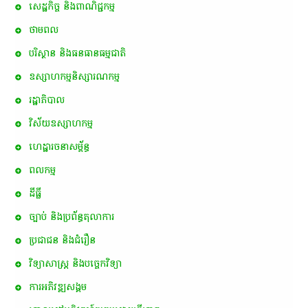
សេដ្ឋកិច្ច និងពាណិជ្ជកម្ម
ថាមពល
បរិស្ថាន និងធនធានធម្មជាតិ
ឧស្សាហកម្មនិស្សារណកម្ម
រដ្ឋាភិបាល
វិស័យឧស្សាហកម្ម
ហេដ្ឋារចនាសម្ព័ន្ធ
ពល​កម្ម
ដីធ្លី
ច្បាប់ និងប្រព័ន្ធតុលាការ
ប្រជាជន និងជំរឿន
វិទ្យាសាស្ត្រ និងបច្ចេកវិទ្យា
ការ​អភិវឌ្ឍ​សង្គម