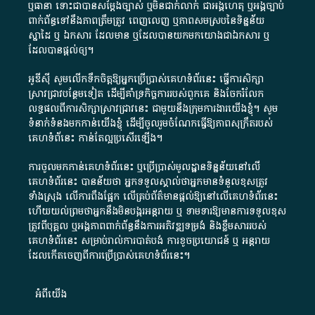
ឬ​ធានា​ ទោះជា​បាន​សម្តែង​ច្បាស់​ ឬ​មិន​ជាក់លាក់​ ជា​អង្គហេតុ​ ឬ​អង្គច្បាប់​
ពាក់ព័ន្ធ​ទៅ​នឹង​ភាព​ត្រឹមត្រូវ​ ពេញលេញ​ ឬ​ភាព​សម​ស្រប​នៃ​ទិន្នន័យ​
ស្នាដៃ​ ឬ​ ឯកសារ​ ដែល​មាន​ ឬ​ដែល​បាន​យក​មក​យោង​ជា​ឯកសារ​ ឬ​
ដែល​បាន​ផ្តល់​ឲ្យ​។
អូឌីស៊ី សូមលើកទឹកចិត្តឱ្យអ្នកប្រើប្រាស់គេហទំព័រនេះ ធ្វើការសិក្សា
ស្រាវជ្រាវបន្ថែមទៀត ដើម្បីគាំទ្រកិច្ចការ​របស់ពួកគេ និងចែករំលែក
លទ្ធផលពីការសិក្សាស្រាវជ្រាវនេះ ជាមួយនឹងក្រុមការងារយើងខ្ញុំ។ សូម
ទំនាក់ទំនងមកកាន់យើងខ្ញុំ
ដើម្បីចូលរួមចំណែកធ្វើឱ្យភាពសុក្រឹតរបស់
គេហទំព័នេះ កាន់តែល្អប្រសើរឡើង។
ការចូលមកកាន់គេហទំព័រនេះ ឬប្រើប្រាស់មូលដ្ឋានទិន្នន័យនៅលើ
គេហទំព័រនេះ បានន័យថា អ្នកទទួលស្គាល់ថាអ្នកមានទំនួលខុសត្រូវ
ទាំងស្រុង លើការពឹងផ្អែក លើគ្រប់ព័ត៌មានផ្តល់ឱ្យនៅលើគេហទំព័រនេះ
ហើយយល់ព្រមថាអ្នកនឹងមិនបង្ករអន្តរាយ ឬ ទាមទារ​ឱ្យមានការទទួលខុស​
ត្រូវពីបុគ្គល ឬអង្គភាពពាក់ព័ន្ធនឹងការអភិវឌ្ឍទម្រង់ និងខ្លឹមសាររបស់
គេហទំព័រនេះ សម្រាប់រាល់ការបាត់បង់ ការខូចប្រយោជន៍ ឬ អន្តរាយ
ដែលកើតចេញពីការប្រើប្រាស់គេហទំព័រនេះ។
អំពី​យើង​