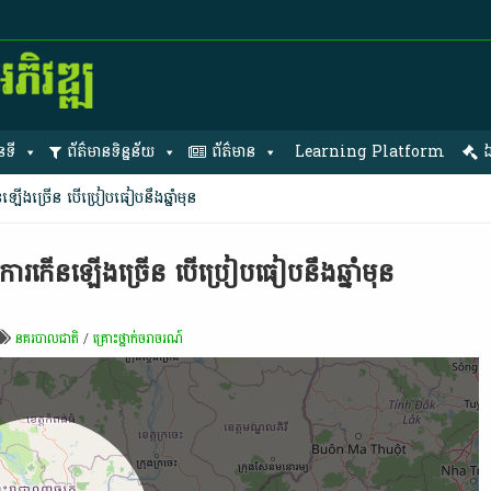
នទី
ព័ត៌មានទិន្នន័យ
ព័ត៌មាន
Learning Platform
ឯ
ឡើង​ច្រើន បើ​​ប្រៀបធៀប​នឹង​ឆ្នាំមុន
ន​ការកើនឡើង​ច្រើន បើ​​ប្រៀបធៀប​នឹង​ឆ្នាំមុន
នគរបាលជាតិ
/
គ្រោះថ្នាក់ចរាចរណ៍