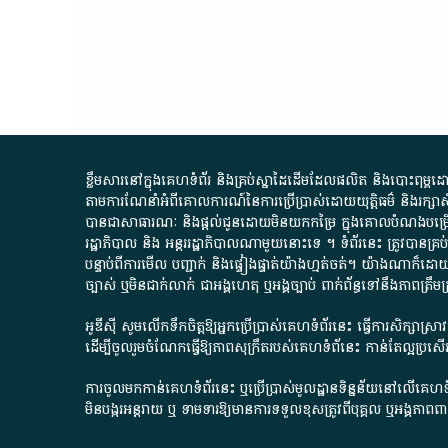
ខ្លឹមសារ​នៅ​ក្នុង​គេហទំព័រ និង​គ្រប់​ស្នា​ដៃ​ដើម​ដែល​ផលិត​ និង​បោះពុម្ព​ដោយ​ អង
តាមការ​ណែនាំ​អំពី​គោលការណ៍​នៃ​ការ​ប្រើប្រាស់​ដោយ​យុត្តិធម៌​ និង​រក្សាសិទ្
បានជា​សាធារណៈ​ និង​ផ្តល់​ជូន​ដោយ​មិន​យក​កម្រៃ​ ក្នុង​គោលបំណង​បម្រើ​ដល់
រដ្ឋាភិបាល​ និង ​អន្តររដ្ឋាភិបាល​ណាមួយ​នោះ​ទេ ​។​ ទំព័រ​នេះ​ ត្រូវ​បាន
បន្ទាប់​ពី​ការ​មើល​ បញ្ជាក់​ និង​ផ្ទៀងផ្ទាត់​យ៉ាង​ហ្មត់ចត់​។​ យ៉ាងណា​ក៏​ដោយ​
ច្បាស់​ ឬ​មិន​ជាក់លាក់​ ជា​អង្គហេតុ​ ឬ​អង្គច្បាប់​ ពាក់ព័ន្ធ​ទៅ​នឹង​ភា
អូឌីស៊ី សូមលើកទឹកចិត្តឱ្យអ្នកប្រើប្រាស់គេហទំព័រនេះ ធ្វើការសិក្សាស្
ដើម្បីចូលរួមចំណែកធ្វើឱ្យភាពសុក្រឹតរបស់គេហទំព័នេះ កាន់តែល្អប្រ
ការចូលមកកាន់គេហទំព័រនេះ ឬប្រើប្រាស់មូលដ្ឋានទិន្នន័យនៅលើគេហទំ
មិនបង្ករអន្តរាយ ឬ ទាមទារ​ឱ្យមានការទទួលខុស​ត្រូវពីបុគ្គល ឬអង្គភា