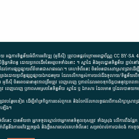
្គការ​ទិន្នន័យ​អំពី​ការអភិវឌ្ឍ​​ (អូ​ឌី​ស៊ី)​ ត្រូវ​បាន​ផ្តល់​ក្រោម​អាជ្ញាប័ណ្ណ​
CC BY-SA 4
ធិអ្នកនិពន្ធ ដោយ​ប្រភពដើម​នៃ​​អត្ថបទទាំង​នោះ​ ។​ ស្នាដៃ​ និង​មូលដ្ឋាន​ទិន្នន័យ ​ភ្ជាប់​នៅ​
ការ​ផ្សព្វផ្សាយ​ព័ត៌មាន​ជា​សាធារណៈ​។​ គេហទំព័រ​នេះ​ មិនមែន​ជា​សេវា​ស្រាវជ្រាវ​ដើម្បី​ស្វ
​គ្រប់គ្រង​ដោយ​ប្រព័ន្ធ​ផ្សព្វផ្សាយ​ឯកជន​មួយ​ ដែល​លើកកម្ពស់​ការ​យល់​ដឹង​ទូលាយ​/​ទិន្នន
 អូ​ឌី​ស៊ី​ មិន​អាច​ធានា​នូវ​ភាព​ត្រឹមត្រូវ​ ពេញលេញ​ ឬ​ភាព​ដែល​អាច​ទុកចិត្ត​បាននូវ​ប្រភព​ភាគី​
ព​ត្រឹមត្រូវ​ ពេញលេញ​ ឬ​ភាព​សម​ស្រប​នៃ​ទិន្នន័យ​ ស្នាដៃ​ ឬ​ ឯកសារ​ ដែល​មាន​ ឬ​ដែល​បាន​យ
រាវជ្រាវបន្ថែមទៀត ដើម្បីគាំទ្រកិច្ចការ​របស់ពួកគេ និងចែករំលែកលទ្ធផលពីការសិក្សាស្រាវ
សើរឡើង។
ព័រនេះ បានន័យថា អ្នកទទួលស្គាល់ថាអ្នកមានទំនួលខុសត្រូវ ទាំងស្រុង លើការពឹងផ្អែ
ពពាក់ព័ន្ធនឹងការអភិវឌ្ឍទម្រង់ និងខ្លឹមសាររបស់គេហទំព័រនេះ សម្រាប់រាល់ការបាត់បង់ 