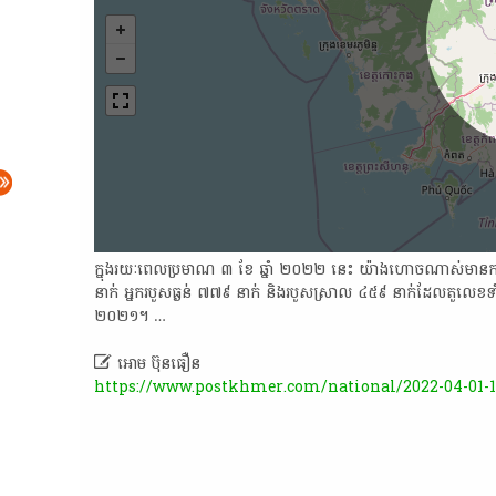
ក្នុង​រយៈពេល​ប្រមាណ ៣ ​ខែ ឆ្នាំ​ ២០២២ ​នេះ យ៉ាង​ហោចណាស់​មាន​ករណី
នាក់ អ្នករបួសធ្ងន់​ ៧៧៩ ​នាក់ និង​របួសស្រាល​ ៤៥៩​ នាក់​ដែល​តួលេខ​ទាំងន
២០២១​។ …

អោម ប៊ុនធឿន
https://www.postkhmer.com/national/2022-04-01-