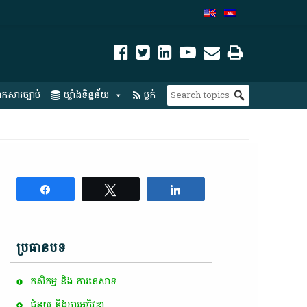
កសារច្បាប់
ឃ្លាំងទិន្នន័យ
ប្លក់
Share
Tweet
Share
ប្រធានបទ
កសិកម្ម​ និង​ ការ​នេ​សាទ​
ជំនួយ និងការអភិវឌ្ឍ