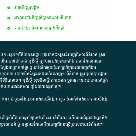
ការ​អភិវឌ្ឍ​សង្គម
គោលដៅ​អភិវឌ្ឍន៍​ប្រកបដោយ​ចីរភាព
ការអភិវឌ្ឍ និងការគ្រប់គ្រងទីក្រុង
.0
។​ អត្ថបទ​ព័ត៌មាន​សង្ខេប​ ត្រូវ​បាន​ដកស្រង់​ចេញពី​សារព័ត៌មាន ស្រប
លើ​គេហទំព័រ​របស់​ អូ​ឌី​ស៊ី​ ត្រូវ​បាន​ចងក្រង​មក​ពី​ឯកសារ​ដែល​អាច​រក​
ែងរកប្រាក់​កម្រៃ​ ឬ​ ជា​វិស័យ​មួយ​ដែល​គ្រប់គ្រង​ដោយ​ភ្នាក់ងារ​
័យ​បើក​ទូលាយ​ ដោយ​មិនស្វែង​រក​ផល​ចំណេញ​។​ ព័ត៌មាន​ ត្រូវ​បាន​បោះផ្សាយ​
ទី​បី​បាន​ទេ​។​ អូ​ឌី​ស៊ី​ សូម​មិន​ធ្វើការ​អះអាង​ ឬ​ធានា​ ទោះជា​បាន​សម្តែង​
ក​មក​យោង​ជា​ឯកសារ​ ឬ​ដែល​បាន​ផ្តល់​ឲ្យ​។
ជ្រាវនេះ ជាមួយនឹងក្រុមការងារយើងខ្ញុំ។ សូម
ទំនាក់ទំនងមកកាន់យើងខ្ញុំ
ក លើគ្រប់ព័ត៌មានផ្តល់ឱ្យនៅលើគេហទំព័រនេះ ហើយយល់ព្រមថាអ្នកនឹង
ការខូចប្រយោជន៍ ឬ អន្តរាយដែលកើតចេញពីការប្រើប្រាស់គេហទំព័រនេះ។