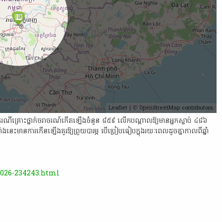
Leaflet
| ©
OpenStreetMap
contributors.
​គ្រោះថ្នាក់​ចរាចរណ៍​កើតឡើង​ចំនួន​ ៨៥៩ ​លើក​បណ្តាល​ឱ្យមាន​អ្នកស្លាប់​ ៤៨៦ ​
េះ​មាន​ការកើនឡើង​គួរឱ្យ​ព្រួយបារម្ភ បើ​ប្រៀបធៀប​ក្នុង​រយៈពេល​ដូចគ្នា​កាលពី​ឆ្នាំ​
1026-234243.html