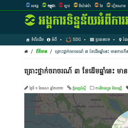
មេគង្គ
កម្ពុជា
ឡាវ
មីយ៉ាន់ម៉ា
ថៃ
វៀតណាម
ទំព័រដើម
អំពី
SDG
ប្រធានបទ
ផែ
/
/
ព័ត៌មាន
គ្រោះថ្នាក់​ចរាចរណ៍​ ៣ ខែ​ដើម​ឆ្នាំនេះ ​មាន​ការកើន
គ្រោះថ្នាក់​ចរាចរណ៍​ ៣ ខែ​ដើម​ឆ្នាំនេះ ​មា
ថ្ងៃទី ១ ខែមេសា ឆ្នាំ២០២២
ភ្នំពេញប៉ុស្តិ៍
ការដឹកជញ្ជូន និងបញ្ញើ