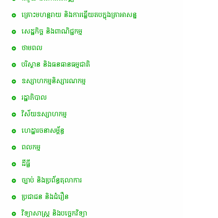
គ្រោះមហន្តរាយ និងការឆ្លើយតបក្នុងគ្រាអាសន្ន
សេដ្ឋកិច្ច និងពាណិជ្ជកម្ម
ថាមពល
បរិស្ថាន និងធនធានធម្មជាតិ
ឧស្សាហកម្មនិស្សារណកម្ម
រដ្ឋាភិបាល
វិស័យឧស្សាហកម្ម
ហេដ្ឋារចនាសម្ព័ន្ធ
ពល​កម្ម
ដីធ្លី
ច្បាប់ និងប្រព័ន្ធតុលាការ
ប្រជាជន និងជំរឿន
វិទ្យាសាស្ត្រ និងបច្ចេកវិទ្យា