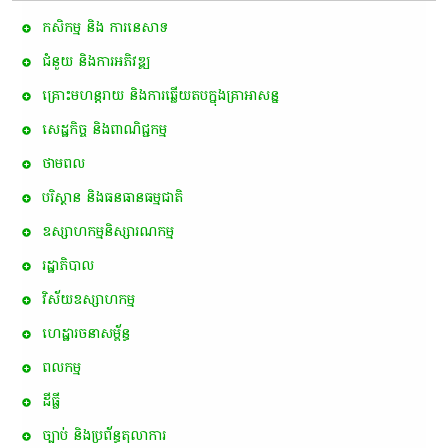
កសិកម្ម​ និង​ ការ​នេ​សាទ​
ជំនួយ និងការអភិវឌ្ឍ
គ្រោះមហន្តរាយ និងការឆ្លើយតបក្នុងគ្រាអាសន្ន
សេដ្ឋកិច្ច និងពាណិជ្ជកម្ម
ថាមពល
បរិស្ថាន និងធនធានធម្មជាតិ
ឧស្សាហកម្មនិស្សារណកម្ម
រដ្ឋាភិបាល
វិស័យឧស្សាហកម្ម
ហេដ្ឋារចនាសម្ព័ន្ធ
ពល​កម្ម
ដីធ្លី
ច្បាប់ និងប្រព័ន្ធតុលាការ