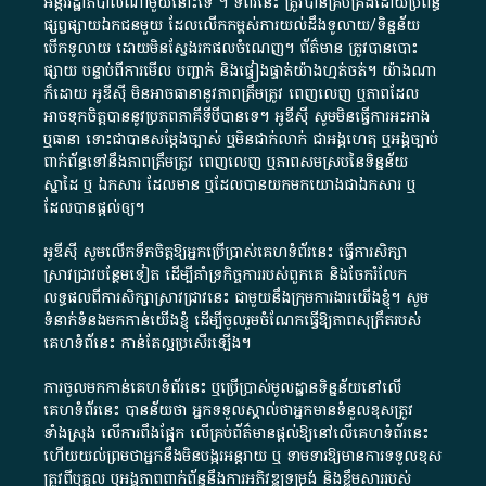
អន្តររដ្ឋាភិបាល​ណាមួយ​នោះ​ទេ ​។​ ទំព័រ​នេះ​ ត្រូវ​បាន​គ្រប់គ្រង​ដោយ​ប្រព័ន្ធ​
ផ្សព្វផ្សាយ​ឯកជន​មួយ​ ដែល​លើកកម្ពស់​ការ​យល់​ដឹង​ទូលាយ​/​ទិន្នន័យ​
បើក​ទូលាយ​ ដោយ​មិនស្វែង​រក​ផល​ចំណេញ​។​ ព័ត៌មាន​ ត្រូវ​បាន​បោះ
ផ្សាយ​ បន្ទាប់​ពី​ការ​មើល​ បញ្ជាក់​ និង​ផ្ទៀងផ្ទាត់​យ៉ាង​ហ្មត់ចត់​។​ យ៉ាងណា​
ក៏​ដោយ​ អូ​ឌី​ស៊ី​ មិន​អាច​ធានា​នូវ​ភាព​ត្រឹមត្រូវ​ ពេញលេញ​ ឬ​ភាព​ដែល​
អាច​ទុកចិត្ត​បាននូវ​ប្រភព​ភាគី​ទី​បី​បាន​ទេ​។​ អូ​ឌី​ស៊ី​ សូម​មិន​ធ្វើការ​អះអាង​
ឬ​ធានា​ ទោះជា​បាន​សម្តែង​ច្បាស់​ ឬ​មិន​ជាក់លាក់​ ជា​អង្គហេតុ​ ឬ​អង្គច្បាប់​
ពាក់ព័ន្ធ​ទៅ​នឹង​ភាព​ត្រឹមត្រូវ​ ពេញលេញ​ ឬ​ភាព​សម​ស្រប​នៃ​ទិន្នន័យ​
ស្នាដៃ​ ឬ​ ឯកសារ​ ដែល​មាន​ ឬ​ដែល​បាន​យក​មក​យោង​ជា​ឯកសារ​ ឬ​
ដែល​បាន​ផ្តល់​ឲ្យ​។
អូឌីស៊ី សូមលើកទឹកចិត្តឱ្យអ្នកប្រើប្រាស់គេហទំព័រនេះ ធ្វើការសិក្សា
ស្រាវជ្រាវបន្ថែមទៀត ដើម្បីគាំទ្រកិច្ចការ​របស់ពួកគេ និងចែករំលែក
លទ្ធផលពីការសិក្សាស្រាវជ្រាវនេះ ជាមួយនឹងក្រុមការងារយើងខ្ញុំ។ សូម
ទំនាក់ទំនងមកកាន់យើងខ្ញុំ
ដើម្បីចូលរួមចំណែកធ្វើឱ្យភាពសុក្រឹតរបស់
គេហទំព័នេះ កាន់តែល្អប្រសើរឡើង។
ការចូលមកកាន់គេហទំព័រនេះ ឬប្រើប្រាស់មូលដ្ឋានទិន្នន័យនៅលើ
គេហទំព័រនេះ បានន័យថា អ្នកទទួលស្គាល់ថាអ្នកមានទំនួលខុសត្រូវ
ទាំងស្រុង លើការពឹងផ្អែក លើគ្រប់ព័ត៌មានផ្តល់ឱ្យនៅលើគេហទំព័រនេះ
ហើយយល់ព្រមថាអ្នកនឹងមិនបង្ករអន្តរាយ ឬ ទាមទារ​ឱ្យមានការទទួលខុស​
ត្រូវពីបុគ្គល ឬអង្គភាពពាក់ព័ន្ធនឹងការអភិវឌ្ឍទម្រង់ និងខ្លឹមសាររបស់