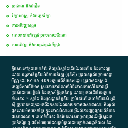
ប្រជាជន និងជំរឿន
វិទ្យាសាស្ត្រ និងបច្ចេកវិទ្យា
ការ​អភិវឌ្ឍ​សង្គម
គោលដៅ​អភិវឌ្ឍន៍​ប្រកបដោយ​ចីរភាព
ការអភិវឌ្ឍ និងការគ្រប់គ្រងទីក្រុង
ខ្លឹមសារ​នៅ​ក្នុង​គេហទំព័រ និង​គ្រប់​ស្នា​ដៃ​ដើម​ដែល​ផលិត​ និង​បោះពុម្ព​
ដោយ​ អង្គការ​ទិន្នន័យ​អំពី​ការអភិវឌ្ឍ​​ (អូ​ឌី​ស៊ី)​ ត្រូវ​បាន​ផ្តល់​ក្រោម​អាជ្ញា
ប័ណ្ណ​
CC BY-SA 4.0
។​ អត្ថបទ​ព័ត៌មាន​សង្ខេប​ ត្រូវ​បាន​ដកស្រង់​
ចេញពី​សារព័ត៌មាន ស្របតាមការ​ណែនាំ​អំពី​គោលការណ៍​នៃ​ការ​ប្រើ
ប្រាស់​ដោយ​យុត្តិធម៌​ និង​រក្សាសិទ្ធិអ្នកនិពន្ធ ដោយ​ប្រភពដើម​នៃ​​អត្ថបទ
ទាំង​នោះ​ ។​ ស្នាដៃ​ និង​មូលដ្ឋាន​ទិន្នន័យ ​ភ្ជាប់​នៅ​លើ​គេហទំព័រ​របស់​ អូ​ឌី​
ស៊ី​ ត្រូវ​បាន​ចងក្រង​មក​ពី​ឯកសារ​ដែល​អាច​រក​បានជា​សាធារណៈ​ និង​ផ្តល់​
ជូន​ដោយ​មិន​យក​កម្រៃ​ ក្នុង​គោលបំណង​បម្រើ​ដល់ការ​ផ្សព្វផ្សាយ​ព័ត៌មាន​
ជា​សាធារណៈ​។​ គេហទំព័រ​នេះ​ មិនមែន​ជា​សេវា​ស្រាវជ្រាវ​ដើម្បី​ស្វែងរក
ប្រាក់​កម្រៃ​ ឬ​ ជា​វិស័យ​មួយ​ដែល​គ្រប់គ្រង​ដោយ​ភ្នាក់ងារ​រដ្ឋាភិបាល​ និង ​