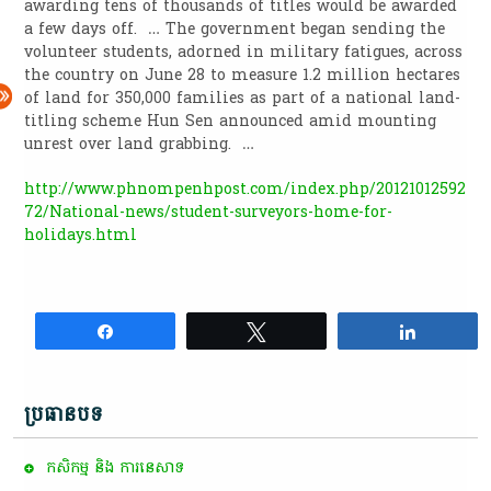
awarding tens of thousands of titles would be awarded
a few days off. … The government began sending the
volunteer students, adorned in military fatigues, across
the country on June 28 to measure 1.2 million hectares
of land for 350,000 families as part of a national land-
titling scheme Hun Sen announced amid mounting
unrest over land grabbing. …
http://www.phnompenhpost.com/index.php/20121012592
72/National-news/student-surveyors-home-for-
holidays.html
Share
Tweet
Share
ប្រធានបទ
កសិកម្ម​ និង​ ការ​នេ​សាទ​