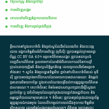
វិទ្យាសាស្ត្រ និងបច្ចេកវិទ្យា
ការ​អភិវឌ្ឍ​សង្គម
គោលដៅ​អភិវឌ្ឍន៍​ប្រកបដោយ​ចីរភាព
ការអភិវឌ្ឍ និងការគ្រប់គ្រងទីក្រុង
ខ្លឹមសារ​នៅ​ក្នុង​គេហទំព័រ និង​គ្រប់​ស្នា​ដៃ​ដើម​ដែល​ផលិត​ និង​បោះពុម្ព​
ដោយ​ អង្គការ​ទិន្នន័យ​អំពី​ការអភិវឌ្ឍ​​ (អូ​ឌី​ស៊ី)​ ត្រូវ​បាន​ផ្តល់​ក្រោម​អាជ្ញា
ប័ណ្ណ​
CC BY-SA 4.0
។​ អត្ថបទ​ព័ត៌មាន​សង្ខេប​ ត្រូវ​បាន​ដកស្រង់​
ចេញពី​សារព័ត៌មាន ស្របតាមការ​ណែនាំ​អំពី​គោលការណ៍​នៃ​ការ​ប្រើ
ប្រាស់​ដោយ​យុត្តិធម៌​ និង​រក្សាសិទ្ធិអ្នកនិពន្ធ ដោយ​ប្រភពដើម​នៃ​​អត្ថបទ
ទាំង​នោះ​ ។​ ស្នាដៃ​ និង​មូលដ្ឋាន​ទិន្នន័យ ​ភ្ជាប់​នៅ​លើ​គេហទំព័រ​របស់​ អូ​ឌី​
ស៊ី​ ត្រូវ​បាន​ចងក្រង​មក​ពី​ឯកសារ​ដែល​អាច​រក​បានជា​សាធារណៈ​ និង​ផ្តល់​
ជូន​ដោយ​មិន​យក​កម្រៃ​ ក្នុង​គោលបំណង​បម្រើ​ដល់ការ​ផ្សព្វផ្សាយ​ព័ត៌មាន​
ជា​សាធារណៈ​។​ គេហទំព័រ​នេះ​ មិនមែន​ជា​សេវា​ស្រាវជ្រាវ​ដើម្បី​ស្វែងរក
ប្រាក់​កម្រៃ​ ឬ​ ជា​វិស័យ​មួយ​ដែល​គ្រប់គ្រង​ដោយ​ភ្នាក់ងារ​រដ្ឋាភិបាល​ និង ​
អន្តររដ្ឋាភិបាល​ណាមួយ​នោះ​ទេ ​។​ ទំព័រ​នេះ​ ត្រូវ​បាន​គ្រប់គ្រង​ដោយ​ប្រព័ន្ធ​
ផ្សព្វផ្សាយ​ឯកជន​មួយ​ ដែល​លើកកម្ពស់​ការ​យល់​ដឹង​ទូលាយ​/​ទិន្នន័យ​
បើក​ទូលាយ​ ដោយ​មិនស្វែង​រក​ផល​ចំណេញ​។​ ព័ត៌មាន​ ត្រូវ​បាន​បោះ