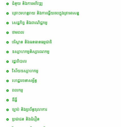
ជំនួយ និងការអភិវឌ្ឍ
គ្រោះមហន្តរាយ និងការឆ្លើយតបក្នុងគ្រាអាសន្ន
សេដ្ឋកិច្ច និងពាណិជ្ជកម្ម
ថាមពល
បរិស្ថាន និងធនធានធម្មជាតិ
ឧស្សាហកម្មនិស្សារណកម្ម
រដ្ឋាភិបាល
វិស័យឧស្សាហកម្ម
ហេដ្ឋារចនាសម្ព័ន្ធ
ពល​កម្ម
ដីធ្លី
ច្បាប់ និងប្រព័ន្ធតុលាការ
ប្រជាជន និងជំរឿន