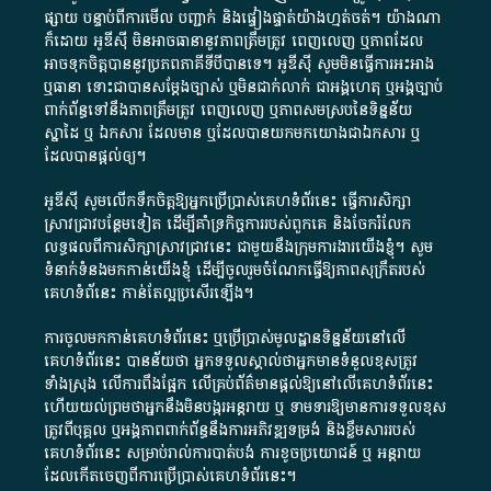
ផ្សាយ​ បន្ទាប់​ពី​ការ​មើល​ បញ្ជាក់​ និង​ផ្ទៀងផ្ទាត់​យ៉ាង​ហ្មត់ចត់​។​ យ៉ាងណា​
ក៏​ដោយ​ អូ​ឌី​ស៊ី​ មិន​អាច​ធានា​នូវ​ភាព​ត្រឹមត្រូវ​ ពេញលេញ​ ឬ​ភាព​ដែល​
អាច​ទុកចិត្ត​បាននូវ​ប្រភព​ភាគី​ទី​បី​បាន​ទេ​។​ អូ​ឌី​ស៊ី​ សូម​មិន​ធ្វើការ​អះអាង​
ឬ​ធានា​ ទោះជា​បាន​សម្តែង​ច្បាស់​ ឬ​មិន​ជាក់លាក់​ ជា​អង្គហេតុ​ ឬ​អង្គច្បាប់​
ពាក់ព័ន្ធ​ទៅ​នឹង​ភាព​ត្រឹមត្រូវ​ ពេញលេញ​ ឬ​ភាព​សម​ស្រប​នៃ​ទិន្នន័យ​
ស្នាដៃ​ ឬ​ ឯកសារ​ ដែល​មាន​ ឬ​ដែល​បាន​យក​មក​យោង​ជា​ឯកសារ​ ឬ​
ដែល​បាន​ផ្តល់​ឲ្យ​។
អូឌីស៊ី សូមលើកទឹកចិត្តឱ្យអ្នកប្រើប្រាស់គេហទំព័រនេះ ធ្វើការសិក្សា
ស្រាវជ្រាវបន្ថែមទៀត ដើម្បីគាំទ្រកិច្ចការ​របស់ពួកគេ និងចែករំលែក
លទ្ធផលពីការសិក្សាស្រាវជ្រាវនេះ ជាមួយនឹងក្រុមការងារយើងខ្ញុំ។ សូម
ទំនាក់ទំនងមកកាន់យើងខ្ញុំ
ដើម្បីចូលរួមចំណែកធ្វើឱ្យភាពសុក្រឹតរបស់
គេហទំព័នេះ កាន់តែល្អប្រសើរឡើង។
ការចូលមកកាន់គេហទំព័រនេះ ឬប្រើប្រាស់មូលដ្ឋានទិន្នន័យនៅលើ
គេហទំព័រនេះ បានន័យថា អ្នកទទួលស្គាល់ថាអ្នកមានទំនួលខុសត្រូវ
ទាំងស្រុង លើការពឹងផ្អែក លើគ្រប់ព័ត៌មានផ្តល់ឱ្យនៅលើគេហទំព័រនេះ
ហើយយល់ព្រមថាអ្នកនឹងមិនបង្ករអន្តរាយ ឬ ទាមទារ​ឱ្យមានការទទួលខុស​
ត្រូវពីបុគ្គល ឬអង្គភាពពាក់ព័ន្ធនឹងការអភិវឌ្ឍទម្រង់ និងខ្លឹមសាររបស់
គេហទំព័រនេះ សម្រាប់រាល់ការបាត់បង់ ការខូចប្រយោជន៍ ឬ អន្តរាយ
ដែលកើតចេញពីការប្រើប្រាស់គេហទំព័រនេះ។