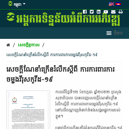
កម្ពុជា
/
/
សេចក្តីប្រកាស
សេចក្តីណែនាំក្រើនរំលឹកស្តីពី ការការពារការចម្លងវីរុសកូវីដ-១៩
សេចក្តីណែនាំក្រើនរំលឹកស្តីពី ការការពារការ
ចម្លងវីរុសកូវីដ-១៩
កាលពីថ្ងៃទី១២ ខែកក្កដា ឆ្នាំ២០២២ ក្រសួង
សុខាភិបាល បានចេញសេចក្តីណែនាំក្រើន
រំលឹកស្តីពី ការការពារការចម្លងវីរុសកូវីដ-១៩
នៅលើបណ្តាញទំនាក់ទំនងសង្គមផ្លូវការរបស់
ខ្លួន។
បន្ទាប់ពីការកើនឡើងនៃករណីវិជ្ជមានកូវីដ-១៩