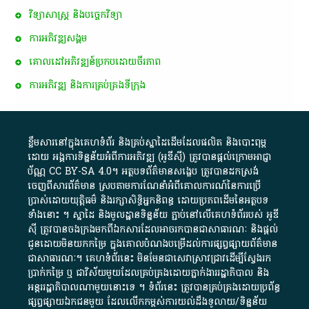
វិទ្យាសាស្ត្រ និងបច្ចេកវិទ្យា
ការ​អភិវឌ្ឍ​សង្គម
គោលដៅ​អភិវឌ្ឍន៍​ប្រកបដោយ​ចីរភាព
ការអភិវឌ្ឍ និងការគ្រប់គ្រងទីក្រុង
ខ្លឹមសារ​នៅ​ក្នុង​គេហទំព័រ និង​គ្រប់​ស្នា​ដៃ​ដើម​ដែល​ផលិត​ និង​បោះពុម្ព​
ដោយ​ អង្គការ​ទិន្នន័យ​អំពី​ការអភិវឌ្ឍ​​ (អូ​ឌី​ស៊ី)​ ត្រូវ​បាន​ផ្តល់​ក្រោម​អាជ្ញា
ប័ណ្ណ​
CC BY-SA 4.0
។​ អត្ថបទ​ព័ត៌មាន​សង្ខេប​ ត្រូវ​បាន​ដកស្រង់​
ចេញពី​សារព័ត៌មាន ស្របតាមការ​ណែនាំ​អំពី​គោលការណ៍​នៃ​ការ​ប្រើ
ប្រាស់​ដោយ​យុត្តិធម៌​ និង​រក្សាសិទ្ធិអ្នកនិពន្ធ ដោយ​ប្រភពដើម​នៃ​​អត្ថបទ
ទាំង​នោះ​ ។​ ស្នាដៃ​ និង​មូលដ្ឋាន​ទិន្នន័យ ​ភ្ជាប់​នៅ​លើ​គេហទំព័រ​របស់​ អូ​ឌី​
ស៊ី​ ត្រូវ​បាន​ចងក្រង​មក​ពី​ឯកសារ​ដែល​អាច​រក​បានជា​សាធារណៈ​ និង​ផ្តល់​
ជូន​ដោយ​មិន​យក​កម្រៃ​ ក្នុង​គោលបំណង​បម្រើ​ដល់ការ​ផ្សព្វផ្សាយ​ព័ត៌មាន​
ជា​សាធារណៈ​។​ គេហទំព័រ​នេះ​ មិនមែន​ជា​សេវា​ស្រាវជ្រាវ​ដើម្បី​ស្វែងរក
ប្រាក់​កម្រៃ​ ឬ​ ជា​វិស័យ​មួយ​ដែល​គ្រប់គ្រង​ដោយ​ភ្នាក់ងារ​រដ្ឋាភិបាល​ និង ​
អន្តររដ្ឋាភិបាល​ណាមួយ​នោះ​ទេ ​។​ ទំព័រ​នេះ​ ត្រូវ​បាន​គ្រប់គ្រង​ដោយ​ប្រព័ន្ធ​
ផ្សព្វផ្សាយ​ឯកជន​មួយ​ ដែល​លើកកម្ពស់​ការ​យល់​ដឹង​ទូលាយ​/​ទិន្នន័យ​