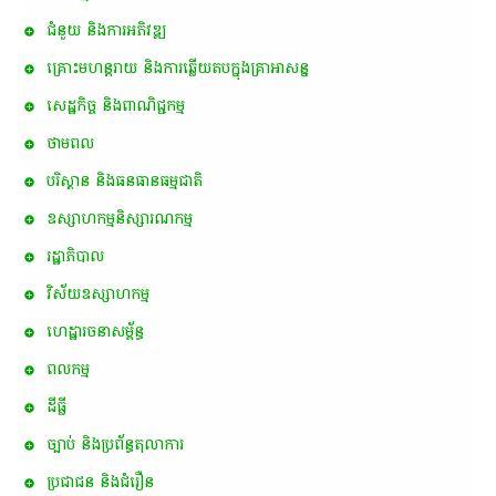
ជំនួយ និងការអភិវឌ្ឍ
គ្រោះមហន្តរាយ និងការឆ្លើយតបក្នុងគ្រាអាសន្ន
សេដ្ឋកិច្ច និងពាណិជ្ជកម្ម
ថាមពល
បរិស្ថាន និងធនធានធម្មជាតិ
ឧស្សាហកម្មនិស្សារណកម្ម
រដ្ឋាភិបាល
វិស័យឧស្សាហកម្ម
ហេដ្ឋារចនាសម្ព័ន្ធ
ពល​កម្ម
ដីធ្លី
ច្បាប់ និងប្រព័ន្ធតុលាការ
ប្រជាជន និងជំរឿន