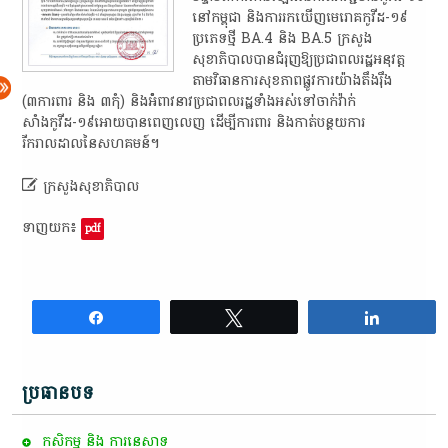
នៅកម្ពុជា និងការរកឃើញមេរោគកូវីដ-១៩
ប្រភេទថ្មី BA.4 និង BA.5 ក្រសួង
សុខាភិបាលបានជំរុញឱ្យប្រជាពលរដ្ឋអនុវត្ត
តាមវិធានការសុខភាពផ្លូវការយ៉ាងតឹងរ៉ឹង
(៣ការពារ និង ៣កុំ) និងអំំពាវនាវប្រជាពលរដ្ឋទាំងអស់ទៅចាក់វ៉ាក់
សាំងកូវីដ-១៩អោយបានពេញលេញ ដើម្បីការពារ និងកាត់បន្ថយការ
រីករាលដាលនៃសហគមន៍។

ក្រសួងសុខាភិបាល
ទាញយក៖
pdf
Share
Tweet
Share
ប្រធានបទ
កសិកម្ម​ និង​ ការ​នេ​សាទ​