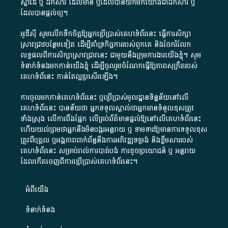
ស្នាដៃ​ ឬ​ ឯកសារ​ ដែល​មាន​ ឬ​ដែល​បាន​យក​មក​យោង​ជា​ឯកសារ​ ឬ​
ដែល​បាន​ផ្តល់​ឲ្យ​។
អូឌីស៊ី សូមលើកទឹកចិត្តឱ្យអ្នកប្រើប្រាស់គេហទំព័រនេះ ធ្វើការសិក្សា
ស្រាវជ្រាវបន្ថែមទៀត ដើម្បីគាំទ្រកិច្ចការ​របស់ពួកគេ និងចែករំលែក
លទ្ធផលពីការសិក្សាស្រាវជ្រាវនេះ ជាមួយនឹងក្រុមការងារយើងខ្ញុំ។ សូម
ទំនាក់ទំនងមកកាន់យើងខ្ញុំ
ដើម្បីចូលរួមចំណែកធ្វើឱ្យភាពសុក្រឹតរបស់
គេហទំព័នេះ កាន់តែល្អប្រសើរឡើង។
ការចូលមកកាន់គេហទំព័រនេះ ឬប្រើប្រាស់មូលដ្ឋានទិន្នន័យនៅលើ
គេហទំព័រនេះ បានន័យថា អ្នកទទួលស្គាល់ថាអ្នកមានទំនួលខុសត្រូវ
ទាំងស្រុង លើការពឹងផ្អែក លើគ្រប់ព័ត៌មានផ្តល់ឱ្យនៅលើគេហទំព័រនេះ
ហើយយល់ព្រមថាអ្នកនឹងមិនបង្ករអន្តរាយ ឬ ទាមទារ​ឱ្យមានការទទួលខុស​
ត្រូវពីបុគ្គល ឬអង្គភាពពាក់ព័ន្ធនឹងការអភិវឌ្ឍទម្រង់ និងខ្លឹមសាររបស់
គេហទំព័រនេះ សម្រាប់រាល់ការបាត់បង់ ការខូចប្រយោជន៍ ឬ អន្តរាយ
ដែលកើតចេញពីការប្រើប្រាស់គេហទំព័រនេះ។
អំពី​យើង​
ទំនាក់ទំនង