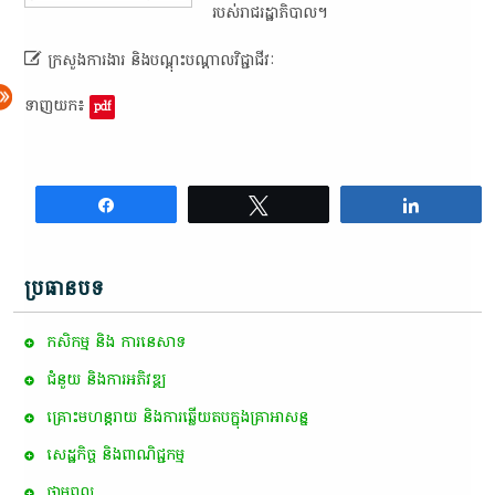
របស់​រាជរដ្ឋាភិបាល​។​

ក្រសួង​ការងារ​ និង​បណ្តុះបណ្តាល​វិជ្ជាជីវៈ
ទាញយក៖
pdf
Share
Tweet
Share
ប្រធានបទ
កសិកម្ម​ និង​ ការ​នេ​សាទ​
ជំនួយ និងការអភិវឌ្ឍ
គ្រោះមហន្តរាយ និងការឆ្លើយតបក្នុងគ្រាអាសន្ន
សេដ្ឋកិច្ច និងពាណិជ្ជកម្ម
ថាមពល