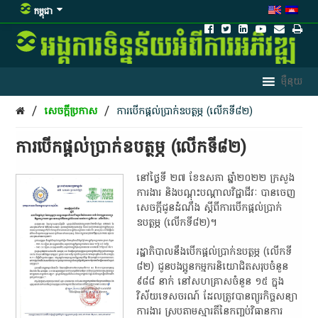
កម្ពុជា
/
/
សេចក្តីប្រកាស
ការបើកផ្ដល់ប្រាក់ឧបត្ថម្ភ (លើកទី៨២)
ការបើកផ្ដល់ប្រាក់ឧបត្ថម្ភ (លើកទី៨២)
នៅ​ថ្ងៃ​ទី​ ២៧ ខែឧសភា ឆ្នាំ២០២២​ ក្រសួង​
ការងារ​ និង​បណ្តុះបណ្តាល​វិជ្ជាជីវៈ​ បាន​ចេញ​
សេចក្តីជូនដំណឹង​ ស្តី​ពី​ការ​បើក​ផ្ដល់​ប្រាក់​
ឧបត្ថម្ភ​ (​លើក​ទី​៨២)​។​
រដ្ឋាភិបាល​នឹង​បើក​ផ្ដល់​ប្រាក់​ឧបត្ថម្ភ​ (​លើក​ទី​
៨២)​ ជូន​បងប្អូន​កម្មករនិយោជិត​សរុប​ចំនួន​
៩៨៨ នាក់​ នៅ​សហគ្រាស​ចំនួន​ ១៥ ក្នុង​
វិស័យ​ទេសចរណ៍​ ដែល​ត្រូវ​បាន​ព្យួរ​កិច្ចសន្យា
ការងារ​ ស្រប​តាម​ស្មារតី​នៃ​កញ្ចប់​វិធានការ​