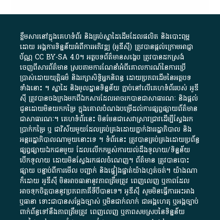
ខ្លឹមសារ​នៅ​ក្នុង​គេហទំព័រ និង​គ្រប់​ស្នា​ដៃ​ដើម​ដែល​ផលិត​ និង​បោះពុម្ព​
ដោយ​ អង្គការ​ទិន្នន័យ​អំពី​ការអភិវឌ្ឍ​​ (អូ​ឌី​ស៊ី)​ ត្រូវ​បាន​ផ្តល់​ក្រោម​អាជ្ញា
ប័ណ្ណ​
CC BY-SA 4.0
។​ អត្ថបទ​ព័ត៌មាន​សង្ខេប​ ត្រូវ​បាន​ដកស្រង់​
ចេញពី​សារព័ត៌មាន ស្របតាមការ​ណែនាំ​អំពី​គោលការណ៍​នៃ​ការ​ប្រើ
ប្រាស់​ដោយ​យុត្តិធម៌​ និង​រក្សាសិទ្ធិអ្នកនិពន្ធ ដោយ​ប្រភពដើម​នៃ​​អត្ថបទ
ទាំង​នោះ​ ។​ ស្នាដៃ​ និង​មូលដ្ឋាន​ទិន្នន័យ ​ភ្ជាប់​នៅ​លើ​គេហទំព័រ​របស់​ អូ​ឌី​
ស៊ី​ ត្រូវ​បាន​ចងក្រង​មក​ពី​ឯកសារ​ដែល​អាច​រក​បានជា​សាធារណៈ​ និង​ផ្តល់​
ជូន​ដោយ​មិន​យក​កម្រៃ​ ក្នុង​គោលបំណង​បម្រើ​ដល់ការ​ផ្សព្វផ្សាយ​ព័ត៌មាន​
ជា​សាធារណៈ​។​ គេហទំព័រ​នេះ​ មិនមែន​ជា​សេវា​ស្រាវជ្រាវ​ដើម្បី​ស្វែងរក
ប្រាក់​កម្រៃ​ ឬ​ ជា​វិស័យ​មួយ​ដែល​គ្រប់គ្រង​ដោយ​ភ្នាក់ងារ​រដ្ឋាភិបាល​ និង ​
អន្តររដ្ឋាភិបាល​ណាមួយ​នោះ​ទេ ​។​ ទំព័រ​នេះ​ ត្រូវ​បាន​គ្រប់គ្រង​ដោយ​ប្រព័ន្ធ​
ផ្សព្វផ្សាយ​ឯកជន​មួយ​ ដែល​លើកកម្ពស់​ការ​យល់​ដឹង​ទូលាយ​/​ទិន្នន័យ​
បើក​ទូលាយ​ ដោយ​មិនស្វែង​រក​ផល​ចំណេញ​។​ ព័ត៌មាន​ ត្រូវ​បាន​បោះ
ផ្សាយ​ បន្ទាប់​ពី​ការ​មើល​ បញ្ជាក់​ និង​ផ្ទៀងផ្ទាត់​យ៉ាង​ហ្មត់ចត់​។​ យ៉ាងណា​
ក៏​ដោយ​ អូ​ឌី​ស៊ី​ មិន​អាច​ធានា​នូវ​ភាព​ត្រឹមត្រូវ​ ពេញលេញ​ ឬ​ភាព​ដែល​
អាច​ទុកចិត្ត​បាននូវ​ប្រភព​ភាគី​ទី​បី​បាន​ទេ​។​ អូ​ឌី​ស៊ី​ សូម​មិន​ធ្វើការ​អះអាង​
ឬ​ធានា​ ទោះជា​បាន​សម្តែង​ច្បាស់​ ឬ​មិន​ជាក់លាក់​ ជា​អង្គហេតុ​ ឬ​អង្គច្បាប់​
ពាក់ព័ន្ធ​ទៅ​នឹង​ភាព​ត្រឹមត្រូវ​ ពេញលេញ​ ឬ​ភាព​សម​ស្រប​នៃ​ទិន្នន័យ​