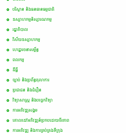
បរិស្ថាន និងធនធានធម្មជាតិ
ឧស្សាហកម្មនិស្សារណកម្ម
រដ្ឋាភិបាល
វិស័យឧស្សាហកម្ម
ហេដ្ឋារចនាសម្ព័ន្ធ
ពល​កម្ម
ដីធ្លី
ច្បាប់ និងប្រព័ន្ធតុលាការ
ប្រជាជន និងជំរឿន
វិទ្យាសាស្ត្រ និងបច្ចេកវិទ្យា
ការ​អភិវឌ្ឍ​សង្គម
គោលដៅ​អភិវឌ្ឍន៍​ប្រកបដោយ​ចីរភាព
ការអភិវឌ្ឍ និងការគ្រប់គ្រងទីក្រុង