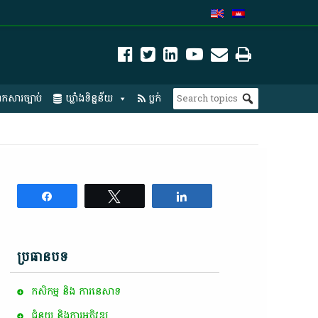
កសារច្បាប់
ឃ្លាំងទិន្នន័យ
ប្លក់
Share
Tweet
Share
ប្រធានបទ
កសិកម្ម​ និង​ ការ​នេ​សាទ​
ជំនួយ និងការអភិវឌ្ឍ