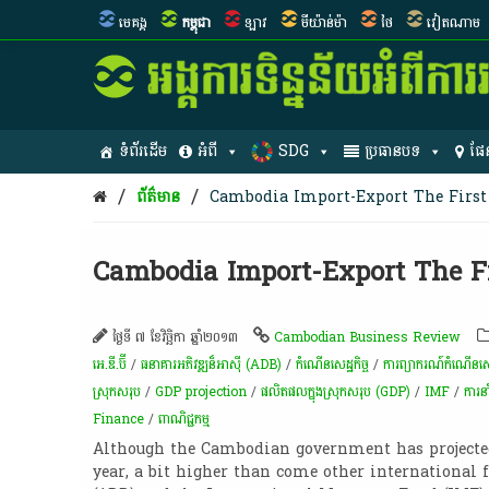
មេគង្គ
កម្ពុជា
ឡាវ
មីយ៉ាន់ម៉ា
ថៃ
វៀតណាម
ទំព័រដើម
អំពី
SDG
ប្រធានបទ
ផែ
/
/
ព័ត៌មាន
Cambodia Import-Export The First 
Cambodia Import-Export The Fi
ថ្ងៃទី ៧ ខែវិច្ឆិកា ឆ្នាំ២០១៣
Cambodian Business Review
អេ.ឌី.ប៊ី
/
ធនាគារអភិវឌ្ឍន៏អាស៊ី (ADB)
/
កំណើន​សេដ្ឋកិច្ច
/
ការព្យាករណ៍កំណើនសេដ្
ស្រុកសរុប
/
GDP projection
/
ផលិតផលក្នុងស្រុកសរុប (GDP)
/
IMF
/
ការ
Finance
/
ពាណិជ្ជកម្ម
Although the Cambodian government has projected
year, a bit higher than come other international