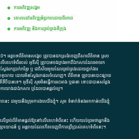
ការ​អភិវឌ្ឍ​សង្គម
គោលដៅ​អភិវឌ្ឍន៍​ប្រកបដោយ​ចីរភាព
ការអភិវឌ្ឍ និងការគ្រប់គ្រងទីក្រុង
.0
។​ អត្ថបទ​ព័ត៌មាន​សង្ខេប​ ត្រូវ​បាន​ដកស្រង់​ចេញពី​សារព័ត៌មាន ស្រប
លើ​គេហទំព័រ​របស់​ អូ​ឌី​ស៊ី​ ត្រូវ​បាន​ចងក្រង​មក​ពី​ឯកសារ​ដែល​អាច​រក​
ែងរកប្រាក់​កម្រៃ​ ឬ​ ជា​វិស័យ​មួយ​ដែល​គ្រប់គ្រង​ដោយ​ភ្នាក់ងារ​
័យ​បើក​ទូលាយ​ ដោយ​មិនស្វែង​រក​ផល​ចំណេញ​។​ ព័ត៌មាន​ ត្រូវ​បាន​បោះផ្សាយ​
ទី​បី​បាន​ទេ​។​ អូ​ឌី​ស៊ី​ សូម​មិន​ធ្វើការ​អះអាង​ ឬ​ធានា​ ទោះជា​បាន​សម្តែង​
ក​មក​យោង​ជា​ឯកសារ​ ឬ​ដែល​បាន​ផ្តល់​ឲ្យ​។
ជ្រាវនេះ ជាមួយនឹងក្រុមការងារយើងខ្ញុំ។ សូម
ទំនាក់ទំនងមកកាន់យើងខ្ញុំ
ក លើគ្រប់ព័ត៌មានផ្តល់ឱ្យនៅលើគេហទំព័រនេះ ហើយយល់ព្រមថាអ្នកនឹង
ការខូចប្រយោជន៍ ឬ អន្តរាយដែលកើតចេញពីការប្រើប្រាស់គេហទំព័រនេះ។