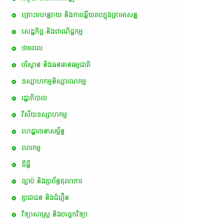
គ្រោះមហន្តរាយ និងការឆ្លើយតបក្នុងគ្រាអាសន្ន
សេដ្ឋកិច្ច និងពាណិជ្ជកម្ម
ថាមពល
បរិស្ថាន និងធនធានធម្មជាតិ
ឧស្សាហកម្មនិស្សារណកម្ម
រដ្ឋាភិបាល
វិស័យឧស្សាហកម្ម
ហេដ្ឋារចនាសម្ព័ន្ធ
ពល​កម្ម
ដីធ្លី
ច្បាប់ និងប្រព័ន្ធតុលាការ
ប្រជាជន និងជំរឿន
វិទ្យាសាស្ត្រ និងបច្ចេកវិទ្យា