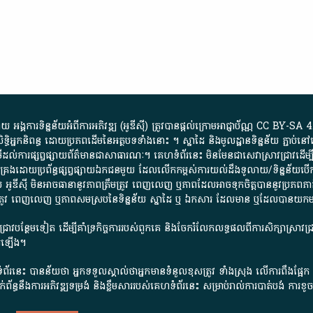
្គការ​ទិន្នន័យ​អំពី​ការអភិវឌ្ឍ​​ (អូ​ឌី​ស៊ី)​ ត្រូវ​បាន​ផ្តល់​ក្រោម​អាជ្ញាប័ណ្ណ​
CC BY-SA 4
ធិអ្នកនិពន្ធ ដោយ​ប្រភពដើម​នៃ​​អត្ថបទទាំង​នោះ​ ។​ ស្នាដៃ​ និង​មូលដ្ឋាន​ទិន្នន័យ ​ភ្ជាប់​នៅ​
ការ​ផ្សព្វផ្សាយ​ព័ត៌មាន​ជា​សាធារណៈ​។​ គេហទំព័រ​នេះ​ មិនមែន​ជា​សេវា​ស្រាវជ្រាវ​ដើម្បី​ស្វ
​គ្រប់គ្រង​ដោយ​ប្រព័ន្ធ​ផ្សព្វផ្សាយ​ឯកជន​មួយ​ ដែល​លើកកម្ពស់​ការ​យល់​ដឹង​ទូលាយ​/​ទិន្នន
 អូ​ឌី​ស៊ី​ មិន​អាច​ធានា​នូវ​ភាព​ត្រឹមត្រូវ​ ពេញលេញ​ ឬ​ភាព​ដែល​អាច​ទុកចិត្ត​បាននូវ​ប្រភព​ភាគី​
ព​ត្រឹមត្រូវ​ ពេញលេញ​ ឬ​ភាព​សម​ស្រប​នៃ​ទិន្នន័យ​ ស្នាដៃ​ ឬ​ ឯកសារ​ ដែល​មាន​ ឬ​ដែល​បាន​យ
រាវជ្រាវបន្ថែមទៀត ដើម្បីគាំទ្រកិច្ចការ​របស់ពួកគេ និងចែករំលែកលទ្ធផលពីការសិក្សាស្រាវ
សើរឡើង។
ព័រនេះ បានន័យថា អ្នកទទួលស្គាល់ថាអ្នកមានទំនួលខុសត្រូវ ទាំងស្រុង លើការពឹងផ្អែ
ពពាក់ព័ន្ធនឹងការអភិវឌ្ឍទម្រង់ និងខ្លឹមសាររបស់គេហទំព័រនេះ សម្រាប់រាល់ការបាត់បង់ 