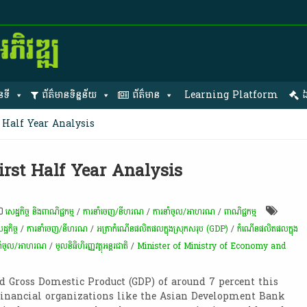
នទី
ព័ត៌មានទិន្នន័យ
ព័ត៌មាន
Learning Platform
ឯ
Half Year Analysis
rst Half Year Analysis
សេដ្ឋកិច្ច និងពាណិជ្ជកម្ម
/
ការនាំចេញ/នីហរណ
/
ការនាំចូល/អាហរណ
/
ពាណិជ្ជកម្ម
ឋកិច្ច
/
ការនាំចេញ/នីហរណ
/
អត្រា​កំណើន​ផលិតផល​ក្នុង​ស្រុក​សរុប​ (GDP)​
/
កំណើនផលិតផលក្នុង
នាំចូល/អាហរណ
/
មូលនិធិហិរញ្ញវត្ថុអន្តរជាតិ
/
Minister of Ministry of Economy and
 Gross Domestic Product (GDP) of around 7 percent this
 financial organizations like the Asian Development Bank