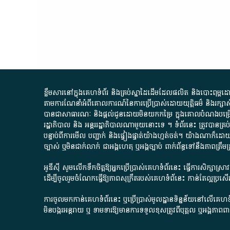
ខ្លឹមសារ​នៅ​ក្នុង​គេហទំព័រ និង​គ្រប់​ស្នា​ដៃ​ដើម​ដែល​ផលិត​ និង​បោះពុម្ព​ដោយ​ អង
តាមការ​ណែនាំ​អំពី​គោលការណ៍​នៃ​ការ​ប្រើប្រាស់​ដោយ​យុត្តិធម៌​ និង​រក្សាសិទ្
បានជា​សាធារណៈ​ និង​ផ្តល់​ជូន​ដោយ​មិន​យក​កម្រៃ​ ក្នុង​គោលបំណង​បម្រើ​ដល់
រដ្ឋាភិបាល​ និង ​អន្តររដ្ឋាភិបាល​ណាមួយ​នោះ​ទេ ​។​ ទំព័រ​នេះ​ ត្រូវ​បាន
បន្ទាប់​ពី​ការ​មើល​ បញ្ជាក់​ និង​ផ្ទៀងផ្ទាត់​យ៉ាង​ហ្មត់ចត់​។​ យ៉ាងណា​ក៏​ដោយ​
ច្បាស់​ ឬ​មិន​ជាក់លាក់​ ជា​អង្គហេតុ​ ឬ​អង្គច្បាប់​ ពាក់ព័ន្ធ​ទៅ​នឹង​ភា
អូឌីស៊ី សូមលើកទឹកចិត្តឱ្យអ្នកប្រើប្រាស់គេហទំព័រនេះ ធ្វើការសិក្សាស្
ដើម្បីចូលរួមចំណែកធ្វើឱ្យភាពសុក្រឹតរបស់គេហទំព័នេះ កាន់តែល្អប្រ
ការចូលមកកាន់គេហទំព័រនេះ ឬប្រើប្រាស់មូលដ្ឋានទិន្នន័យនៅលើគេហទំ
មិនបង្ករអន្តរាយ ឬ ទាមទារ​ឱ្យមានការទទួលខុស​ត្រូវពីបុគ្គល ឬអង្គភា