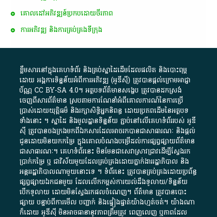
គោលដៅ​អភិវឌ្ឍន៍​ប្រកបដោយ​ចីរភាព
ការអភិវឌ្ឍ និងការគ្រប់គ្រងទីក្រុង
ខ្លឹមសារ​នៅ​ក្នុង​គេហទំព័រ និង​គ្រប់​ស្នា​ដៃ​ដើម​ដែល​ផលិត​ និង​បោះពុម្ព​
ដោយ​ អង្គការ​ទិន្នន័យ​អំពី​ការអភិវឌ្ឍ​​ (អូ​ឌី​ស៊ី)​ ត្រូវ​បាន​ផ្តល់​ក្រោម​អាជ្ញា
ប័ណ្ណ​
CC BY-SA 4.0
។​ អត្ថបទ​ព័ត៌មាន​សង្ខេប​ ត្រូវ​បាន​ដកស្រង់​
ចេញពី​សារព័ត៌មាន ស្របតាមការ​ណែនាំ​អំពី​គោលការណ៍​នៃ​ការ​ប្រើ
ប្រាស់​ដោយ​យុត្តិធម៌​ និង​រក្សាសិទ្ធិអ្នកនិពន្ធ ដោយ​ប្រភពដើម​នៃ​​អត្ថបទ
ទាំង​នោះ​ ។​ ស្នាដៃ​ និង​មូលដ្ឋាន​ទិន្នន័យ ​ភ្ជាប់​នៅ​លើ​គេហទំព័រ​របស់​ អូ​ឌី​
ស៊ី​ ត្រូវ​បាន​ចងក្រង​មក​ពី​ឯកសារ​ដែល​អាច​រក​បានជា​សាធារណៈ​ និង​ផ្តល់​
ជូន​ដោយ​មិន​យក​កម្រៃ​ ក្នុង​គោលបំណង​បម្រើ​ដល់ការ​ផ្សព្វផ្សាយ​ព័ត៌មាន​
ជា​សាធារណៈ​។​ គេហទំព័រ​នេះ​ មិនមែន​ជា​សេវា​ស្រាវជ្រាវ​ដើម្បី​ស្វែងរក
ប្រាក់​កម្រៃ​ ឬ​ ជា​វិស័យ​មួយ​ដែល​គ្រប់គ្រង​ដោយ​ភ្នាក់ងារ​រដ្ឋាភិបាល​ និង ​
អន្តររដ្ឋាភិបាល​ណាមួយ​នោះ​ទេ ​។​ ទំព័រ​នេះ​ ត្រូវ​បាន​គ្រប់គ្រង​ដោយ​ប្រព័ន្ធ​
ផ្សព្វផ្សាយ​ឯកជន​មួយ​ ដែល​លើកកម្ពស់​ការ​យល់​ដឹង​ទូលាយ​/​ទិន្នន័យ​
បើក​ទូលាយ​ ដោយ​មិនស្វែង​រក​ផល​ចំណេញ​។​ ព័ត៌មាន​ ត្រូវ​បាន​បោះ
ផ្សាយ​ បន្ទាប់​ពី​ការ​មើល​ បញ្ជាក់​ និង​ផ្ទៀងផ្ទាត់​យ៉ាង​ហ្មត់ចត់​។​ យ៉ាងណា​
ក៏​ដោយ​ អូ​ឌី​ស៊ី​ មិន​អាច​ធានា​នូវ​ភាព​ត្រឹមត្រូវ​ ពេញលេញ​ ឬ​ភាព​ដែល​