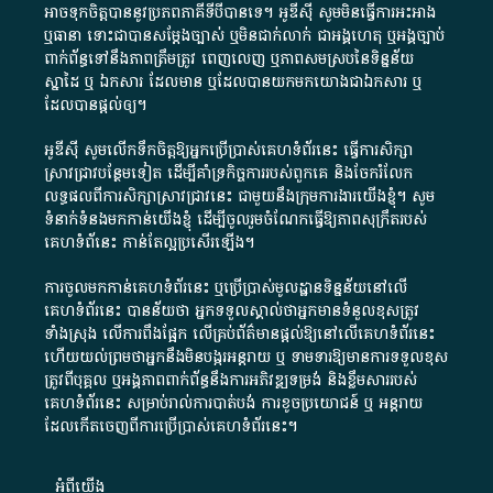
អាច​ទុកចិត្ត​បាននូវ​ប្រភព​ភាគី​ទី​បី​បាន​ទេ​។​ អូ​ឌី​ស៊ី​ សូម​មិន​ធ្វើការ​អះអាង​
ឬ​ធានា​ ទោះជា​បាន​សម្តែង​ច្បាស់​ ឬ​មិន​ជាក់លាក់​ ជា​អង្គហេតុ​ ឬ​អង្គច្បាប់​
ពាក់ព័ន្ធ​ទៅ​នឹង​ភាព​ត្រឹមត្រូវ​ ពេញលេញ​ ឬ​ភាព​សម​ស្រប​នៃ​ទិន្នន័យ​
ស្នាដៃ​ ឬ​ ឯកសារ​ ដែល​មាន​ ឬ​ដែល​បាន​យក​មក​យោង​ជា​ឯកសារ​ ឬ​
ដែល​បាន​ផ្តល់​ឲ្យ​។
អូឌីស៊ី សូមលើកទឹកចិត្តឱ្យអ្នកប្រើប្រាស់គេហទំព័រនេះ ធ្វើការសិក្សា
ស្រាវជ្រាវបន្ថែមទៀត ដើម្បីគាំទ្រកិច្ចការ​របស់ពួកគេ និងចែករំលែក
លទ្ធផលពីការសិក្សាស្រាវជ្រាវនេះ ជាមួយនឹងក្រុមការងារយើងខ្ញុំ។ សូម
ទំនាក់ទំនងមកកាន់យើងខ្ញុំ
ដើម្បីចូលរួមចំណែកធ្វើឱ្យភាពសុក្រឹតរបស់
គេហទំព័នេះ កាន់តែល្អប្រសើរឡើង។
ការចូលមកកាន់គេហទំព័រនេះ ឬប្រើប្រាស់មូលដ្ឋានទិន្នន័យនៅលើ
គេហទំព័រនេះ បានន័យថា អ្នកទទួលស្គាល់ថាអ្នកមានទំនួលខុសត្រូវ
ទាំងស្រុង លើការពឹងផ្អែក លើគ្រប់ព័ត៌មានផ្តល់ឱ្យនៅលើគេហទំព័រនេះ
ហើយយល់ព្រមថាអ្នកនឹងមិនបង្ករអន្តរាយ ឬ ទាមទារ​ឱ្យមានការទទួលខុស​
ត្រូវពីបុគ្គល ឬអង្គភាពពាក់ព័ន្ធនឹងការអភិវឌ្ឍទម្រង់ និងខ្លឹមសាររបស់
គេហទំព័រនេះ សម្រាប់រាល់ការបាត់បង់ ការខូចប្រយោជន៍ ឬ អន្តរាយ
ដែលកើតចេញពីការប្រើប្រាស់គេហទំព័រនេះ។
អំពី​យើង​