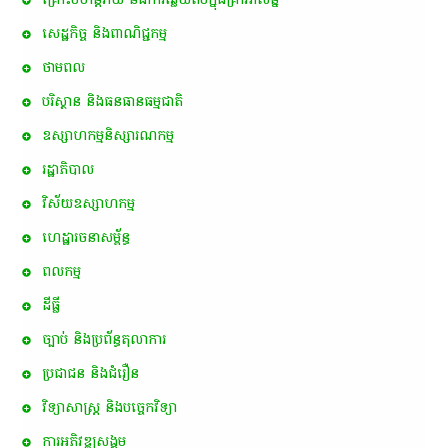
សេដ្ឋកិច្ច និងពាណិជ្ជកម្ម
ថាមពល
បរិស្ថាន និងធនធានធម្មជាតិ
ឧស្សាហកម្មនិស្សារណកម្ម
រដ្ឋាភិបាល
វិស័យឧស្សាហកម្ម
ហេដ្ឋារចនាសម្ព័ន្ធ
ពល​កម្ម
ដីធ្លី
ច្បាប់ និងប្រព័ន្ធតុលាការ
ប្រជាជន និងជំរឿន
វិទ្យាសាស្ត្រ និងបច្ចេកវិទ្យា
ការ​អភិវឌ្ឍ​សង្គម