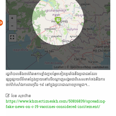
Leaflet
| ©
OpenStreetMap
contributors.
​រដ្ឋាភិបាល​នឹង​ចាត់វិធានការ​ខ្លាំងក្លា​បន្ថែម​ទៀត​ប្រឆាំង​នឹង​ប្រជាជន​ដែល​
ផ្សព្វផ្សាយ​ព័ត៌មាន​ក្លែងក្លាយ​នៅ​លើ​បណ្តាញ​សង្គម​ជា​ពិសេស​ទាក់ទង​នឹង​ការ​
ចាក់​វ៉ាក់សាំង​ការពារ​កូ​វី​ដ​-១៩​ នៅ​ក្នុង​ព្រះរាជាណាចក្រ​កម្ពុជា​។​…

បែន សុខហ៊ាន
https://www.khmertimeskh.com/50816839/spreading-
fake-news-on-c-19-vaccines-considered-incitement/