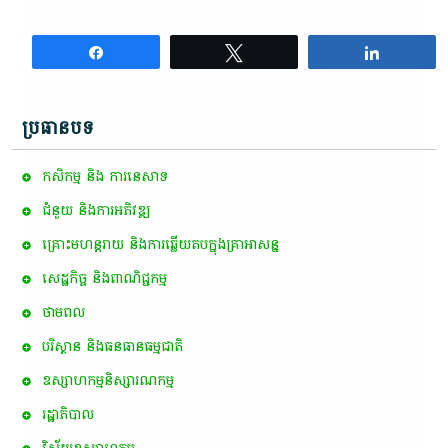
Share
Tweet
Share
ប្រធានបទ
កសិកម្ម​ និង​ ការ​នេ​សាទ​
ជំនួយ និងការអភិវឌ្ឍ
គ្រោះមហន្តរាយ និងការឆ្លើយតបក្នុងគ្រាអាសន្ន
សេដ្ឋកិច្ច និងពាណិជ្ជកម្ម
ថាមពល
បរិស្ថាន និងធនធានធម្មជាតិ
ឧស្សាហកម្មនិស្សារណកម្ម
រដ្ឋាភិបាល