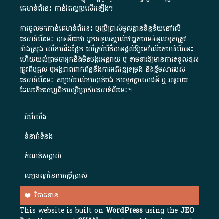
គេហទំព័នេះ កាន់តែល្អប្រសើរឡើង។
ការចូលមកកាន់គេហទំព័រនេះ ឬប្រើប្រាស់មូលដ្ឋានទិន្នន័យនៅលើ
គេហទំព័រនេះ បានន័យថា អ្នកទទួលស្គាល់ថាអ្នកមានទំនួលខុសត្រូវ
ទាំងស្រុង លើការពឹងផ្អែក លើគ្រប់ព័ត៌មានផ្តល់ឱ្យនៅលើគេហទំព័រនេះ
ហើយយល់ព្រមថាអ្នកនឹងមិនបង្ករអន្តរាយ ឬ ទាមទារ​ឱ្យមានការទទួលខុស​
ត្រូវពីបុគ្គល ឬអង្គភាពពាក់ព័ន្ធនឹងការអភិវឌ្ឍទម្រង់ និងខ្លឹមសាររបស់
គេហទំព័រនេះ សម្រាប់រាល់ការបាត់បង់ ការខូចប្រយោជន៍ ឬ អន្តរាយ
ដែលកើតចេញពីការប្រើប្រាស់គេហទំព័រនេះ។
អំពី​យើង​
ទំនាក់ទំនង
កំណត់សម្គាល់
លក្ខខណ្ឌនៃការប្រើប្រាស់
វិភាគទាន
This website is built on
WordPress
using the
JEO