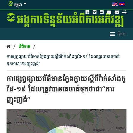
កម្ពុជា
/
/
ព័ត៌មាន
​ការ​ផ្សព្វផ្សាយ​ព័ត៌មាន​ក្លែងក្លាយ​ស្តី​ពី​វ៉ាក់សាំង​កូ​វី​ដ​-១៩​ ដែល​ត្រូវ​បាន​គេ​ចាត់​
ទុក​ថា​ជា​“​ការ​ញុះញង់​”
​ការ​ផ្សព្វផ្សាយ​ព័ត៌មាន​ក្លែងក្លាយ​ស្តី​ពី​វ៉ាក់សាំង​កូ​
វី​ដ​-១៩​ ដែល​ត្រូវ​បាន​គេ​ចាត់​ទុក​ថា​ជា​“​ការ​
ញុះញង់​”