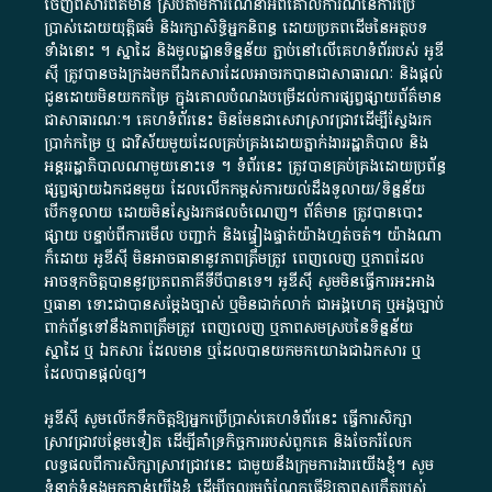
ចេញពី​សារព័ត៌មាន ស្របតាមការ​ណែនាំ​អំពី​គោលការណ៍​នៃ​ការ​ប្រើ
ប្រាស់​ដោយ​យុត្តិធម៌​ និង​រក្សាសិទ្ធិអ្នកនិពន្ធ ដោយ​ប្រភពដើម​នៃ​​អត្ថបទ
ទាំង​នោះ​ ។​ ស្នាដៃ​ និង​មូលដ្ឋាន​ទិន្នន័យ ​ភ្ជាប់​នៅ​លើ​គេហទំព័រ​របស់​ អូ​ឌី​
ស៊ី​ ត្រូវ​បាន​ចងក្រង​មក​ពី​ឯកសារ​ដែល​អាច​រក​បានជា​សាធារណៈ​ និង​ផ្តល់​
ជូន​ដោយ​មិន​យក​កម្រៃ​ ក្នុង​គោលបំណង​បម្រើ​ដល់ការ​ផ្សព្វផ្សាយ​ព័ត៌មាន​
ជា​សាធារណៈ​។​ គេហទំព័រ​នេះ​ មិនមែន​ជា​សេវា​ស្រាវជ្រាវ​ដើម្បី​ស្វែងរក
ប្រាក់​កម្រៃ​ ឬ​ ជា​វិស័យ​មួយ​ដែល​គ្រប់គ្រង​ដោយ​ភ្នាក់ងារ​រដ្ឋាភិបាល​ និង ​
អន្តររដ្ឋាភិបាល​ណាមួយ​នោះ​ទេ ​។​ ទំព័រ​នេះ​ ត្រូវ​បាន​គ្រប់គ្រង​ដោយ​ប្រព័ន្ធ​
ផ្សព្វផ្សាយ​ឯកជន​មួយ​ ដែល​លើកកម្ពស់​ការ​យល់​ដឹង​ទូលាយ​/​ទិន្នន័យ​
បើក​ទូលាយ​ ដោយ​មិនស្វែង​រក​ផល​ចំណេញ​។​ ព័ត៌មាន​ ត្រូវ​បាន​បោះ
ផ្សាយ​ បន្ទាប់​ពី​ការ​មើល​ បញ្ជាក់​ និង​ផ្ទៀងផ្ទាត់​យ៉ាង​ហ្មត់ចត់​។​ យ៉ាងណា​
ក៏​ដោយ​ អូ​ឌី​ស៊ី​ មិន​អាច​ធានា​នូវ​ភាព​ត្រឹមត្រូវ​ ពេញលេញ​ ឬ​ភាព​ដែល​
អាច​ទុកចិត្ត​បាននូវ​ប្រភព​ភាគី​ទី​បី​បាន​ទេ​។​ អូ​ឌី​ស៊ី​ សូម​មិន​ធ្វើការ​អះអាង​
ឬ​ធានា​ ទោះជា​បាន​សម្តែង​ច្បាស់​ ឬ​មិន​ជាក់លាក់​ ជា​អង្គហេតុ​ ឬ​អង្គច្បាប់​
ពាក់ព័ន្ធ​ទៅ​នឹង​ភាព​ត្រឹមត្រូវ​ ពេញលេញ​ ឬ​ភាព​សម​ស្រប​នៃ​ទិន្នន័យ​
ស្នាដៃ​ ឬ​ ឯកសារ​ ដែល​មាន​ ឬ​ដែល​បាន​យក​មក​យោង​ជា​ឯកសារ​ ឬ​
ដែល​បាន​ផ្តល់​ឲ្យ​។
អូឌីស៊ី សូមលើកទឹកចិត្តឱ្យអ្នកប្រើប្រាស់គេហទំព័រនេះ ធ្វើការសិក្សា
ស្រាវជ្រាវបន្ថែមទៀត ដើម្បីគាំទ្រកិច្ចការ​របស់ពួកគេ និងចែករំលែក
លទ្ធផលពីការសិក្សាស្រាវជ្រាវនេះ ជាមួយនឹងក្រុមការងារយើងខ្ញុំ។ សូម
ទំនាក់ទំនងមកកាន់យើងខ្ញុំ
ដើម្បីចូលរួមចំណែកធ្វើឱ្យភាពសុក្រឹតរបស់