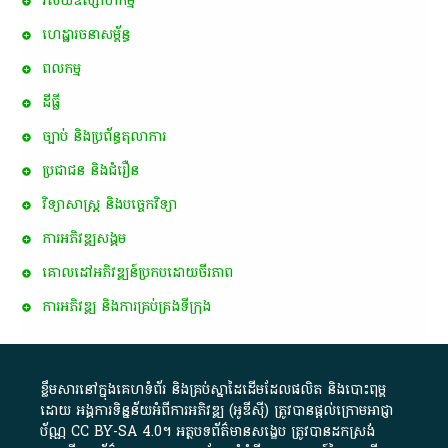
វិស័យឧស្សាហកម្ម
ហេដ្ឋារចនាសម្ព័ន្ធ
ពល​កម្ម
ដីធ្លី
ច្បាប់ និងប្រព័ន្ធតុលាការ
ប្រជាជន និងជំរឿន
វិទ្យាសាស្ត្រ និងបច្ចេកវិទ្យា
ការ​អភិវឌ្ឍ​សង្គម
គោលដៅ​អភិវឌ្ឍន៍​ប្រកបដោយ​ចីរភាព
ការអភិវឌ្ឍ និងការគ្រប់គ្រងទីក្រុង
ខ្លឹមសារ​នៅ​ក្នុង​គេហទំព័រ និង​គ្រប់​ស្នា​ដៃ​ដើម​ដែល​ផលិត​ និង​បោះពុម្ព​
ដោយ​ អង្គការ​ទិន្នន័យ​អំពី​ការអភិវឌ្ឍ​​ (អូ​ឌី​ស៊ី)​ ត្រូវ​បាន​ផ្តល់​ក្រោម​អាជ្ញា
ប័ណ្ណ​
CC BY-SA 4.0
។​ អត្ថបទ​ព័ត៌មាន​សង្ខេប​ ត្រូវ​បាន​ដកស្រង់​