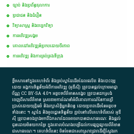
ច្បាប់ និងប្រព័ន្ធតុលាការ
ប្រជាជន និងជំរឿន
វិទ្យាសាស្ត្រ និងបច្ចេកវិទ្យា
ការ​អភិវឌ្ឍ​សង្គម
គោលដៅ​អភិវឌ្ឍន៍​ប្រកបដោយ​ចីរភាព
ការអភិវឌ្ឍ និងការគ្រប់គ្រងទីក្រុង
ខ្លឹមសារ​នៅ​ក្នុង​គេហទំព័រ និង​គ្រប់​ស្នា​ដៃ​ដើម​ដែល​ផលិត​ និង​បោះពុម្ព​
ដោយ​ អង្គការ​ទិន្នន័យ​អំពី​ការអភិវឌ្ឍ​​ (អូ​ឌី​ស៊ី)​ ត្រូវ​បាន​ផ្តល់​ក្រោម​អាជ្ញា
ប័ណ្ណ​
CC BY-SA 4.0
។​ អត្ថបទ​ព័ត៌មាន​សង្ខេប​ ត្រូវ​បាន​ដកស្រង់​
ចេញពី​សារព័ត៌មាន ស្របតាមការ​ណែនាំ​អំពី​គោលការណ៍​នៃ​ការ​ប្រើ
ប្រាស់​ដោយ​យុត្តិធម៌​ និង​រក្សាសិទ្ធិអ្នកនិពន្ធ ដោយ​ប្រភពដើម​នៃ​​អត្ថបទ
ទាំង​នោះ​ ។​ ស្នាដៃ​ និង​មូលដ្ឋាន​ទិន្នន័យ ​ភ្ជាប់​នៅ​លើ​គេហទំព័រ​របស់​ អូ​ឌី​
ស៊ី​ ត្រូវ​បាន​ចងក្រង​មក​ពី​ឯកសារ​ដែល​អាច​រក​បានជា​សាធារណៈ​ និង​ផ្តល់​
ជូន​ដោយ​មិន​យក​កម្រៃ​ ក្នុង​គោលបំណង​បម្រើ​ដល់ការ​ផ្សព្វផ្សាយ​ព័ត៌មាន​
ជា​សាធារណៈ​។​ គេហទំព័រ​នេះ​ មិនមែន​ជា​សេវា​ស្រាវជ្រាវ​ដើម្បី​ស្វែងរក