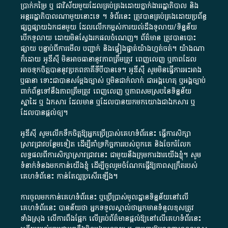
ប្រាក់​កម្រៃ​ ឬ​ ជា​វិស័យ​មួយ​ដែល​គ្រប់គ្រង​ដោយ​ភ្នាក់ងារ​រដ្ឋាភិបាល​ និង ​
អន្តររដ្ឋាភិបាល​ណាមួយ​នោះ​ទេ ​។​ ទំព័រ​នេះ​ ត្រូវ​បាន​គ្រប់គ្រង​ដោយ​ប្រព័ន្ធ​
ផ្សព្វផ្សាយ​ឯកជន​មួយ​ ដែល​លើកកម្ពស់​ការ​យល់​ដឹង​ទូលាយ​/​ទិន្នន័យ​
បើក​ទូលាយ​ ដោយ​មិនស្វែង​រក​ផល​ចំណេញ​។​ ព័ត៌មាន​ ត្រូវ​បាន​បោះ
ផ្សាយ​ បន្ទាប់​ពី​ការ​មើល​ បញ្ជាក់​ និង​ផ្ទៀងផ្ទាត់​យ៉ាង​ហ្មត់ចត់​។​ យ៉ាងណា​
ក៏​ដោយ​ អូ​ឌី​ស៊ី​ មិន​អាច​ធានា​នូវ​ភាព​ត្រឹមត្រូវ​ ពេញលេញ​ ឬ​ភាព​ដែល​
អាច​ទុកចិត្ត​បាននូវ​ប្រភព​ភាគី​ទី​បី​បាន​ទេ​។​ អូ​ឌី​ស៊ី​ សូម​មិន​ធ្វើការ​អះអាង​
ឬ​ធានា​ ទោះជា​បាន​សម្តែង​ច្បាស់​ ឬ​មិន​ជាក់លាក់​ ជា​អង្គហេតុ​ ឬ​អង្គច្បាប់​
ពាក់ព័ន្ធ​ទៅ​នឹង​ភាព​ត្រឹមត្រូវ​ ពេញលេញ​ ឬ​ភាព​សម​ស្រប​នៃ​ទិន្នន័យ​
ស្នាដៃ​ ឬ​ ឯកសារ​ ដែល​មាន​ ឬ​ដែល​បាន​យក​មក​យោង​ជា​ឯកសារ​ ឬ​
ដែល​បាន​ផ្តល់​ឲ្យ​។
អូឌីស៊ី សូមលើកទឹកចិត្តឱ្យអ្នកប្រើប្រាស់គេហទំព័រនេះ ធ្វើការសិក្សា
ស្រាវជ្រាវបន្ថែមទៀត ដើម្បីគាំទ្រកិច្ចការ​របស់ពួកគេ និងចែករំលែក
លទ្ធផលពីការសិក្សាស្រាវជ្រាវនេះ ជាមួយនឹងក្រុមការងារយើងខ្ញុំ។ សូម
ទំនាក់ទំនងមកកាន់យើងខ្ញុំ
ដើម្បីចូលរួមចំណែកធ្វើឱ្យភាពសុក្រឹតរបស់
គេហទំព័នេះ កាន់តែល្អប្រសើរឡើង។
ការចូលមកកាន់គេហទំព័រនេះ ឬប្រើប្រាស់មូលដ្ឋានទិន្នន័យនៅលើ
គេហទំព័រនេះ បានន័យថា អ្នកទទួលស្គាល់ថាអ្នកមានទំនួលខុសត្រូវ
ទាំងស្រុង លើការពឹងផ្អែក លើគ្រប់ព័ត៌មានផ្តល់ឱ្យនៅលើគេហទំព័រនេះ