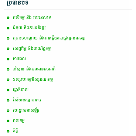
ប្រធានបទ
កសិកម្ម​ និង​ ការ​នេ​សាទ​
ជំនួយ និងការអភិវឌ្ឍ
គ្រោះមហន្តរាយ និងការឆ្លើយតបក្នុងគ្រាអាសន្ន
សេដ្ឋកិច្ច និងពាណិជ្ជកម្ម
ថាមពល
បរិស្ថាន និងធនធានធម្មជាតិ
ឧស្សាហកម្មនិស្សារណកម្ម
រដ្ឋាភិបាល
វិស័យឧស្សាហកម្ម
ហេដ្ឋារចនាសម្ព័ន្ធ
ពល​កម្ម
ដីធ្លី