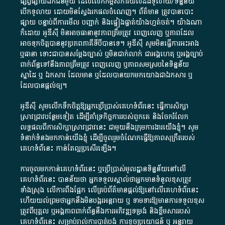
ផ្សព្វផ្សាយ​ឯកជន​មួយ​ ដែល​លើកកម្ពស់​ការ​យល់​ដឹង​ទូលាយ​/​ទិន្នន័យ​
បើក​ទូលាយ​ ដោយ​មិនស្វែង​រក​ផល​ចំណេញ​។​ ព័ត៌មាន​ ត្រូវ​បាន​បោះ
ផ្សាយ​ បន្ទាប់​ពី​ការ​មើល​ បញ្ជាក់​ និង​ផ្ទៀងផ្ទាត់​យ៉ាង​ហ្មត់ចត់​។​ យ៉ាងណា​
ក៏​ដោយ​ អូ​ឌី​ស៊ី​ មិន​អាច​ធានា​នូវ​ភាព​ត្រឹមត្រូវ​ ពេញលេញ​ ឬ​ភាព​ដែល​
អាច​ទុកចិត្ត​បាននូវ​ប្រភព​ភាគី​ទី​បី​បាន​ទេ​។​ អូ​ឌី​ស៊ី​ សូម​មិន​ធ្វើការ​អះអាង​
ឬ​ធានា​ ទោះជា​បាន​សម្តែង​ច្បាស់​ ឬ​មិន​ជាក់លាក់​ ជា​អង្គហេតុ​ ឬ​អង្គច្បាប់​
ពាក់ព័ន្ធ​ទៅ​នឹង​ភាព​ត្រឹមត្រូវ​ ពេញលេញ​ ឬ​ភាព​សម​ស្រប​នៃ​ទិន្នន័យ​
ស្នាដៃ​ ឬ​ ឯកសារ​ ដែល​មាន​ ឬ​ដែល​បាន​យក​មក​យោង​ជា​ឯកសារ​ ឬ​
ដែល​បាន​ផ្តល់​ឲ្យ​។
អូឌីស៊ី សូមលើកទឹកចិត្តឱ្យអ្នកប្រើប្រាស់គេហទំព័រនេះ ធ្វើការសិក្សា
ស្រាវជ្រាវបន្ថែមទៀត ដើម្បីគាំទ្រកិច្ចការ​របស់ពួកគេ និងចែករំលែក
លទ្ធផលពីការសិក្សាស្រាវជ្រាវនេះ ជាមួយនឹងក្រុមការងារយើងខ្ញុំ។ សូម
ទំនាក់ទំនងមកកាន់យើងខ្ញុំ
ដើម្បីចូលរួមចំណែកធ្វើឱ្យភាពសុក្រឹតរបស់
គេហទំព័នេះ កាន់តែល្អប្រសើរឡើង។
ការចូលមកកាន់គេហទំព័រនេះ ឬប្រើប្រាស់មូលដ្ឋានទិន្នន័យនៅលើ
គេហទំព័រនេះ បានន័យថា អ្នកទទួលស្គាល់ថាអ្នកមានទំនួលខុសត្រូវ
ទាំងស្រុង លើការពឹងផ្អែក លើគ្រប់ព័ត៌មានផ្តល់ឱ្យនៅលើគេហទំព័រនេះ
ហើយយល់ព្រមថាអ្នកនឹងមិនបង្ករអន្តរាយ ឬ ទាមទារ​ឱ្យមានការទទួលខុស​
ត្រូវពីបុគ្គល ឬអង្គភាពពាក់ព័ន្ធនឹងការអភិវឌ្ឍទម្រង់ និងខ្លឹមសាររបស់
គេហទំព័រនេះ សម្រាប់រាល់ការបាត់បង់ ការខូចប្រយោជន៍ ឬ អន្តរាយ