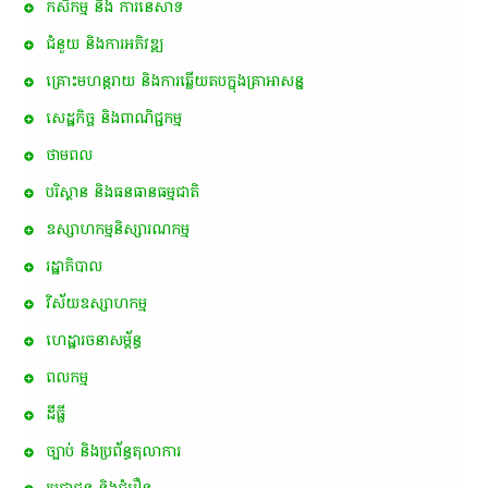
កសិកម្ម​ និង​ ការ​នេ​សាទ​
ជំនួយ និងការអភិវឌ្ឍ
គ្រោះមហន្តរាយ និងការឆ្លើយតបក្នុងគ្រាអាសន្ន
សេដ្ឋកិច្ច និងពាណិជ្ជកម្ម
ថាមពល
បរិស្ថាន និងធនធានធម្មជាតិ
ឧស្សាហកម្មនិស្សារណកម្ម
រដ្ឋាភិបាល
វិស័យឧស្សាហកម្ម
ហេដ្ឋារចនាសម្ព័ន្ធ
ពល​កម្ម
ដីធ្លី
ច្បាប់ និងប្រព័ន្ធតុលាការ