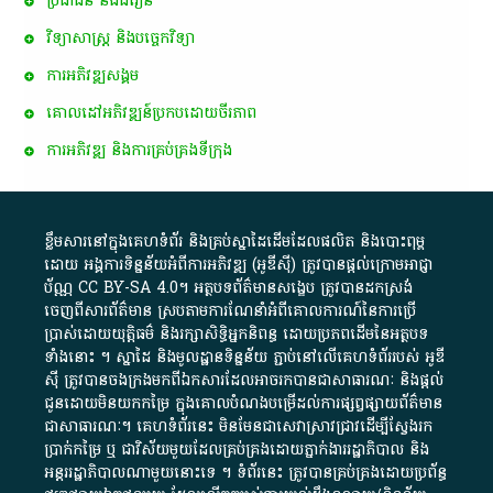
ប្រជាជន និងជំរឿន
វិទ្យាសាស្ត្រ និងបច្ចេកវិទ្យា
ការ​អភិវឌ្ឍ​សង្គម
គោលដៅ​អភិវឌ្ឍន៍​ប្រកបដោយ​ចីរភាព
ការអភិវឌ្ឍ និងការគ្រប់គ្រងទីក្រុង
ខ្លឹមសារ​នៅ​ក្នុង​គេហទំព័រ និង​គ្រប់​ស្នា​ដៃ​ដើម​ដែល​ផលិត​ និង​បោះពុម្ព​
ដោយ​ អង្គការ​ទិន្នន័យ​អំពី​ការអភិវឌ្ឍ​​ (អូ​ឌី​ស៊ី)​ ត្រូវ​បាន​ផ្តល់​ក្រោម​អាជ្ញា
ប័ណ្ណ​
CC BY-SA 4.0
។​ អត្ថបទ​ព័ត៌មាន​សង្ខេប​ ត្រូវ​បាន​ដកស្រង់​
ចេញពី​សារព័ត៌មាន ស្របតាមការ​ណែនាំ​អំពី​គោលការណ៍​នៃ​ការ​ប្រើ
ប្រាស់​ដោយ​យុត្តិធម៌​ និង​រក្សាសិទ្ធិអ្នកនិពន្ធ ដោយ​ប្រភពដើម​នៃ​​អត្ថបទ
ទាំង​នោះ​ ។​ ស្នាដៃ​ និង​មូលដ្ឋាន​ទិន្នន័យ ​ភ្ជាប់​នៅ​លើ​គេហទំព័រ​របស់​ អូ​ឌី​
ស៊ី​ ត្រូវ​បាន​ចងក្រង​មក​ពី​ឯកសារ​ដែល​អាច​រក​បានជា​សាធារណៈ​ និង​ផ្តល់​
ជូន​ដោយ​មិន​យក​កម្រៃ​ ក្នុង​គោលបំណង​បម្រើ​ដល់ការ​ផ្សព្វផ្សាយ​ព័ត៌មាន​
ជា​សាធារណៈ​។​ គេហទំព័រ​នេះ​ មិនមែន​ជា​សេវា​ស្រាវជ្រាវ​ដើម្បី​ស្វែងរក
ប្រាក់​កម្រៃ​ ឬ​ ជា​វិស័យ​មួយ​ដែល​គ្រប់គ្រង​ដោយ​ភ្នាក់ងារ​រដ្ឋាភិបាល​ និង ​
អន្តររដ្ឋាភិបាល​ណាមួយ​នោះ​ទេ ​។​ ទំព័រ​នេះ​ ត្រូវ​បាន​គ្រប់គ្រង​ដោយ​ប្រព័ន្ធ​