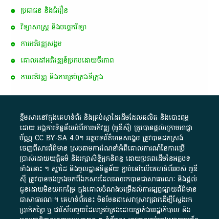
ប្រជាជន និងជំរឿន
វិទ្យាសាស្ត្រ និងបច្ចេកវិទ្យា
ការ​អភិវឌ្ឍ​សង្គម
គោលដៅ​អភិវឌ្ឍន៍​ប្រកបដោយ​ចីរភាព
ការអភិវឌ្ឍ និងការគ្រប់គ្រងទីក្រុង
ខ្លឹមសារ​នៅ​ក្នុង​គេហទំព័រ និង​គ្រប់​ស្នា​ដៃ​ដើម​ដែល​ផលិត​ និង​បោះពុម្ព​
ដោយ​ អង្គការ​ទិន្នន័យ​អំពី​ការអភិវឌ្ឍ​​ (អូ​ឌី​ស៊ី)​ ត្រូវ​បាន​ផ្តល់​ក្រោម​អាជ្ញា
ប័ណ្ណ​
CC BY-SA 4.0
។​ អត្ថបទ​ព័ត៌មាន​សង្ខេប​ ត្រូវ​បាន​ដកស្រង់​
ចេញពី​សារព័ត៌មាន ស្របតាមការ​ណែនាំ​អំពី​គោលការណ៍​នៃ​ការ​ប្រើ
ប្រាស់​ដោយ​យុត្តិធម៌​ និង​រក្សាសិទ្ធិអ្នកនិពន្ធ ដោយ​ប្រភពដើម​នៃ​​អត្ថបទ
ទាំង​នោះ​ ។​ ស្នាដៃ​ និង​មូលដ្ឋាន​ទិន្នន័យ ​ភ្ជាប់​នៅ​លើ​គេហទំព័រ​របស់​ អូ​ឌី​
ស៊ី​ ត្រូវ​បាន​ចងក្រង​មក​ពី​ឯកសារ​ដែល​អាច​រក​បានជា​សាធារណៈ​ និង​ផ្តល់​
ជូន​ដោយ​មិន​យក​កម្រៃ​ ក្នុង​គោលបំណង​បម្រើ​ដល់ការ​ផ្សព្វផ្សាយ​ព័ត៌មាន​
ជា​សាធារណៈ​។​ គេហទំព័រ​នេះ​ មិនមែន​ជា​សេវា​ស្រាវជ្រាវ​ដើម្បី​ស្វែងរក
ប្រាក់​កម្រៃ​ ឬ​ ជា​វិស័យ​មួយ​ដែល​គ្រប់គ្រង​ដោយ​ភ្នាក់ងារ​រដ្ឋាភិបាល​ និង ​