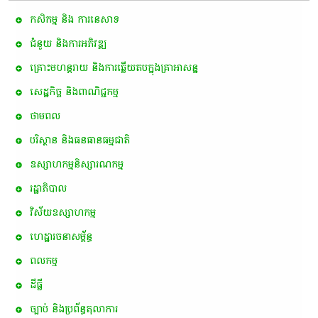
កសិកម្ម​ និង​ ការ​នេ​សាទ​
ជំនួយ និងការអភិវឌ្ឍ
គ្រោះមហន្តរាយ និងការឆ្លើយតបក្នុងគ្រាអាសន្ន
សេដ្ឋកិច្ច និងពាណិជ្ជកម្ម
ថាមពល
បរិស្ថាន និងធនធានធម្មជាតិ
ឧស្សាហកម្មនិស្សារណកម្ម
រដ្ឋាភិបាល
វិស័យឧស្សាហកម្ម
ហេដ្ឋារចនាសម្ព័ន្ធ
ពល​កម្ម
ដីធ្លី
ច្បាប់ និងប្រព័ន្ធតុលាការ