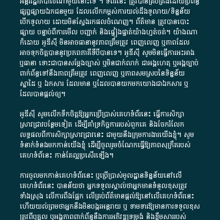
អន្តររដ្ឋាភិបាល​ណាមួយ​នោះ​ទេ ​។​ ទំព័រ​នេះ​ ត្រូវ​បាន​គ្រប់គ្រង​ដោយ​ប្រព័ន្ធ​
ផ្សព្វផ្សាយ​ឯកជន​មួយ​ ដែល​លើកកម្ពស់​ការ​យល់​ដឹង​ទូលាយ​/​ទិន្នន័យ​
បើក​ទូលាយ​ ដោយ​មិនស្វែង​រក​ផល​ចំណេញ​។​ ព័ត៌មាន​ ត្រូវ​បាន​បោះ
ផ្សាយ​ បន្ទាប់​ពី​ការ​មើល​ បញ្ជាក់​ និង​ផ្ទៀងផ្ទាត់​យ៉ាង​ហ្មត់ចត់​។​ យ៉ាងណា​
ក៏​ដោយ​ អូ​ឌី​ស៊ី​ មិន​អាច​ធានា​នូវ​ភាព​ត្រឹមត្រូវ​ ពេញលេញ​ ឬ​ភាព​ដែល​
អាច​ទុកចិត្ត​បាននូវ​ប្រភព​ភាគី​ទី​បី​បាន​ទេ​។​ អូ​ឌី​ស៊ី​ សូម​មិន​ធ្វើការ​អះអាង​
ឬ​ធានា​ ទោះជា​បាន​សម្តែង​ច្បាស់​ ឬ​មិន​ជាក់លាក់​ ជា​អង្គហេតុ​ ឬ​អង្គច្បាប់​
ពាក់ព័ន្ធ​ទៅ​នឹង​ភាព​ត្រឹមត្រូវ​ ពេញលេញ​ ឬ​ភាព​សម​ស្រប​នៃ​ទិន្នន័យ​
ស្នាដៃ​ ឬ​ ឯកសារ​ ដែល​មាន​ ឬ​ដែល​បាន​យក​មក​យោង​ជា​ឯកសារ​ ឬ​
ដែល​បាន​ផ្តល់​ឲ្យ​។
អូឌីស៊ី សូមលើកទឹកចិត្តឱ្យអ្នកប្រើប្រាស់គេហទំព័រនេះ ធ្វើការសិក្សា
ស្រាវជ្រាវបន្ថែមទៀត ដើម្បីគាំទ្រកិច្ចការ​របស់ពួកគេ និងចែករំលែក
លទ្ធផលពីការសិក្សាស្រាវជ្រាវនេះ ជាមួយនឹងក្រុមការងារយើងខ្ញុំ។ សូម
ទំនាក់ទំនងមកកាន់យើងខ្ញុំ
ដើម្បីចូលរួមចំណែកធ្វើឱ្យភាពសុក្រឹតរបស់
គេហទំព័នេះ កាន់តែល្អប្រសើរឡើង។
ការចូលមកកាន់គេហទំព័រនេះ ឬប្រើប្រាស់មូលដ្ឋានទិន្នន័យនៅលើ
គេហទំព័រនេះ បានន័យថា អ្នកទទួលស្គាល់ថាអ្នកមានទំនួលខុសត្រូវ
ទាំងស្រុង លើការពឹងផ្អែក លើគ្រប់ព័ត៌មានផ្តល់ឱ្យនៅលើគេហទំព័រនេះ
ហើយយល់ព្រមថាអ្នកនឹងមិនបង្ករអន្តរាយ ឬ ទាមទារ​ឱ្យមានការទទួលខុស​
ត្រូវពីបុគ្គល ឬអង្គភាពពាក់ព័ន្ធនឹងការអភិវឌ្ឍទម្រង់ និងខ្លឹមសាររបស់