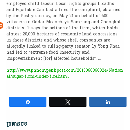
employed child labour. Local rights groups Licadho
and Equitable Cambodia filed the complaint, obtained
by the Post yesterday, on May 21 on behalf of 600
villagers in Oddar Meanchey’s Samrong and Chongkal
districts. It says the actions of the firm, which holds
almost 20,000 hectares of economic land concessions
in those districts and whose shell companies are
allegedly linked to ruling-party senator Ly Yong Phat,
had led to “extreme food insecurity and
impoverishment [for] affected households”. …
http://www.phnompenhpost.com/2013060366024/Nation
al/sugar-firm-under-fire.html
Share
Tweet
Share
ប្រធានបទ