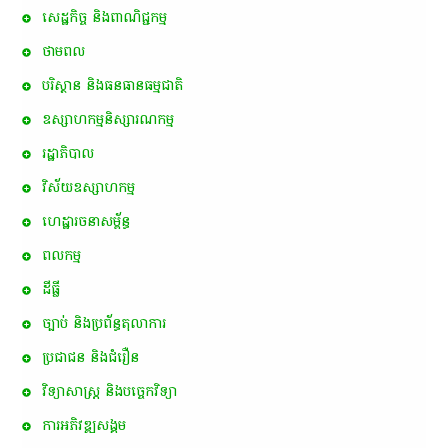
សេដ្ឋកិច្ច និងពាណិជ្ជកម្ម
ថាមពល
បរិស្ថាន និងធនធានធម្មជាតិ
ឧស្សាហកម្មនិស្សារណកម្ម
រដ្ឋាភិបាល
វិស័យឧស្សាហកម្ម
ហេដ្ឋារចនាសម្ព័ន្ធ
ពល​កម្ម
ដីធ្លី
ច្បាប់ និងប្រព័ន្ធតុលាការ
ប្រជាជន និងជំរឿន
វិទ្យាសាស្ត្រ និងបច្ចេកវិទ្យា
ការ​អភិវឌ្ឍ​សង្គម