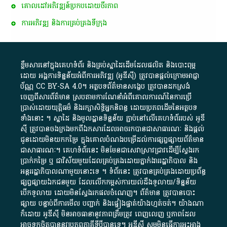
គោលដៅ​អភិវឌ្ឍន៍​ប្រកបដោយ​ចីរភាព
ការអភិវឌ្ឍ និងការគ្រប់គ្រងទីក្រុង
ខ្លឹមសារ​នៅ​ក្នុង​គេហទំព័រ និង​គ្រប់​ស្នា​ដៃ​ដើម​ដែល​ផលិត​ និង​បោះពុម្ព​
ដោយ​ អង្គការ​ទិន្នន័យ​អំពី​ការអភិវឌ្ឍ​​ (អូ​ឌី​ស៊ី)​ ត្រូវ​បាន​ផ្តល់​ក្រោម​អាជ្ញា
ប័ណ្ណ​
CC BY-SA 4.0
។​ អត្ថបទ​ព័ត៌មាន​សង្ខេប​ ត្រូវ​បាន​ដកស្រង់​
ចេញពី​សារព័ត៌មាន ស្របតាមការ​ណែនាំ​អំពី​គោលការណ៍​នៃ​ការ​ប្រើ
ប្រាស់​ដោយ​យុត្តិធម៌​ និង​រក្សាសិទ្ធិអ្នកនិពន្ធ ដោយ​ប្រភពដើម​នៃ​​អត្ថបទ
ទាំង​នោះ​ ។​ ស្នាដៃ​ និង​មូលដ្ឋាន​ទិន្នន័យ ​ភ្ជាប់​នៅ​លើ​គេហទំព័រ​របស់​ អូ​ឌី​
ស៊ី​ ត្រូវ​បាន​ចងក្រង​មក​ពី​ឯកសារ​ដែល​អាច​រក​បានជា​សាធារណៈ​ និង​ផ្តល់​
ជូន​ដោយ​មិន​យក​កម្រៃ​ ក្នុង​គោលបំណង​បម្រើ​ដល់ការ​ផ្សព្វផ្សាយ​ព័ត៌មាន​
ជា​សាធារណៈ​។​ គេហទំព័រ​នេះ​ មិនមែន​ជា​សេវា​ស្រាវជ្រាវ​ដើម្បី​ស្វែងរក
ប្រាក់​កម្រៃ​ ឬ​ ជា​វិស័យ​មួយ​ដែល​គ្រប់គ្រង​ដោយ​ភ្នាក់ងារ​រដ្ឋាភិបាល​ និង ​
អន្តររដ្ឋាភិបាល​ណាមួយ​នោះ​ទេ ​។​ ទំព័រ​នេះ​ ត្រូវ​បាន​គ្រប់គ្រង​ដោយ​ប្រព័ន្ធ​
ផ្សព្វផ្សាយ​ឯកជន​មួយ​ ដែល​លើកកម្ពស់​ការ​យល់​ដឹង​ទូលាយ​/​ទិន្នន័យ​
បើក​ទូលាយ​ ដោយ​មិនស្វែង​រក​ផល​ចំណេញ​។​ ព័ត៌មាន​ ត្រូវ​បាន​បោះ
ផ្សាយ​ បន្ទាប់​ពី​ការ​មើល​ បញ្ជាក់​ និង​ផ្ទៀងផ្ទាត់​យ៉ាង​ហ្មត់ចត់​។​ យ៉ាងណា​
ក៏​ដោយ​ អូ​ឌី​ស៊ី​ មិន​អាច​ធានា​នូវ​ភាព​ត្រឹមត្រូវ​ ពេញលេញ​ ឬ​ភាព​ដែល​
អាច​ទុកចិត្ត​បាននូវ​ប្រភព​ភាគី​ទី​បី​បាន​ទេ​។​ អូ​ឌី​ស៊ី​ សូម​មិន​ធ្វើការ​អះអាង​