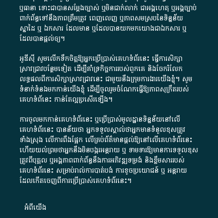
ឬ​ធានា​ ទោះជា​បាន​សម្តែង​ច្បាស់​ ឬ​មិន​ជាក់លាក់​ ជា​អង្គហេតុ​ ឬ​អង្គច្បាប់​
ពាក់ព័ន្ធ​ទៅ​នឹង​ភាព​ត្រឹមត្រូវ​ ពេញលេញ​ ឬ​ភាព​សម​ស្រប​នៃ​ទិន្នន័យ​
ស្នាដៃ​ ឬ​ ឯកសារ​ ដែល​មាន​ ឬ​ដែល​បាន​យក​មក​យោង​ជា​ឯកសារ​ ឬ​
ដែល​បាន​ផ្តល់​ឲ្យ​។
អូឌីស៊ី សូមលើកទឹកចិត្តឱ្យអ្នកប្រើប្រាស់គេហទំព័រនេះ ធ្វើការសិក្សា
ស្រាវជ្រាវបន្ថែមទៀត ដើម្បីគាំទ្រកិច្ចការ​របស់ពួកគេ និងចែករំលែក
លទ្ធផលពីការសិក្សាស្រាវជ្រាវនេះ ជាមួយនឹងក្រុមការងារយើងខ្ញុំ។ សូម
ទំនាក់ទំនងមកកាន់យើងខ្ញុំ
ដើម្បីចូលរួមចំណែកធ្វើឱ្យភាពសុក្រឹតរបស់
គេហទំព័នេះ កាន់តែល្អប្រសើរឡើង។
ការចូលមកកាន់គេហទំព័រនេះ ឬប្រើប្រាស់មូលដ្ឋានទិន្នន័យនៅលើ
គេហទំព័រនេះ បានន័យថា អ្នកទទួលស្គាល់ថាអ្នកមានទំនួលខុសត្រូវ
ទាំងស្រុង លើការពឹងផ្អែក លើគ្រប់ព័ត៌មានផ្តល់ឱ្យនៅលើគេហទំព័រនេះ
ហើយយល់ព្រមថាអ្នកនឹងមិនបង្ករអន្តរាយ ឬ ទាមទារ​ឱ្យមានការទទួលខុស​
ត្រូវពីបុគ្គល ឬអង្គភាពពាក់ព័ន្ធនឹងការអភិវឌ្ឍទម្រង់ និងខ្លឹមសាររបស់
គេហទំព័រនេះ សម្រាប់រាល់ការបាត់បង់ ការខូចប្រយោជន៍ ឬ អន្តរាយ
ដែលកើតចេញពីការប្រើប្រាស់គេហទំព័រនេះ។
អំពី​យើង​