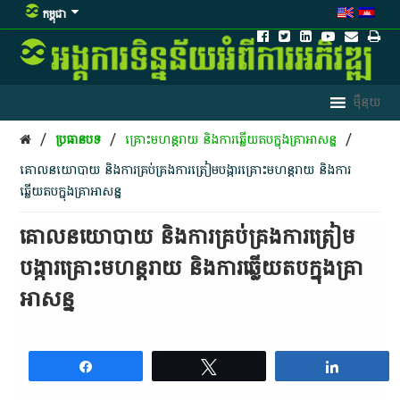
កម្ពុជា
/
/
/
ប្រធានបទ
គ្រោះមហន្តរាយ និងការឆ្លើយតបក្នុងគ្រាអាសន្ន
គោលនយោបាយ និងការគ្រប់គ្រងការត្រៀមបង្ការគ្រោះមហន្តរាយ និងការ
ឆ្លើយតបក្នុងគ្រាអាសន្ន
គោលនយោបាយ និងការគ្រប់គ្រងការត្រៀម
បង្ការគ្រោះមហន្តរាយ និងការឆ្លើយតបក្នុងគ្រា
អាសន្ន
Share
Tweet
Share