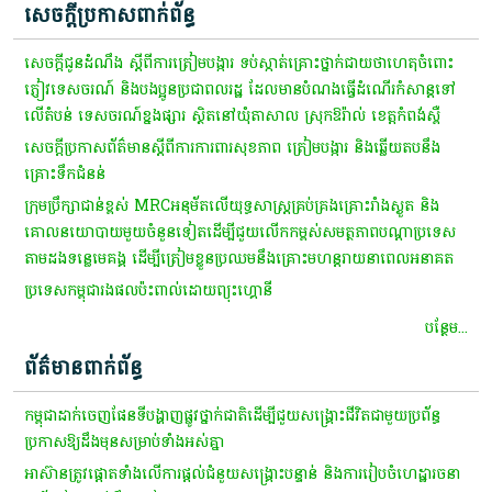
សេចក្តីប្រកាសពាក់ព័ន្ធ
សេចក្តីជូនដំណឹង ស្តី​ពី​ការ​ត្រៀម​បង្ការ​ ទប់ស្កាត់​គ្រោះថ្នាក់​ជាយថាហេតុ​ចំពោះ​
ភ្ញៀវ​ទេសចរណ៍​ និង​បងប្អូន​ប្រជាពលរដ្ឋ​ ដែល​មាន​បំណង​ធ្វើ​ដំណើរ​កំសាន្ត​ទៅ​
លើ​តំបន់​ ទេសចរណ៍​ខ្នង​ផ្សារ​ ស្ថិត​នៅ​ឃុំ​តា​សាល​ ស្រុក​ឱ​រ៉ា​ល់​ ខេត្តកំពង់ស្ពឺ​
សេចក្តី​ប្រកាស​ព័ត៌មាន​ស្តី​ពី​ការ​ការពារ​សុខភាព​ ត្រៀម​បង្ការ​ និង​ឆ្លើយ​តប​នឹង​
គ្រោះ​ទឹកជំនន់​
ក្រុមប្រឹក្សា​ជាន់ខ្ពស់​ MRCអនុម័ត​លើ​យុទ្ធសាស្ត្រ​គ្រប់គ្រង​គ្រោះ​រាំងស្ងួត​ និង​
គោលនយោបាយ​មួយចំនួន​ទៀត​ដើម្បី​ជួយ​លើកកម្ពស់​សមត្ថភាព​បណ្តា​ប្រទេស​
តាម​ដងទន្លេ​មេគង្គ​ ដើម្បី​ត្រៀមខ្លួន​ប្រឈម​នឹង​គ្រោះមហន្តរាយ​នា​ពេល​អនាគត​
ប្រទេស​កម្ពុជា​រង​ផល​ប៉ះពាល់​ដោយ​ព្យុះ​ហ្គោ​នី​
បន្ថែម...
ព័ត៌មានពាក់ព័ន្ធ
កម្ពុជាដាក់ចេញផែនទីបង្ហាញផ្លូវថ្នាក់ជាតិដើម្បីជួយសង្គ្រោះជីវិតជាមួយប្រព័ន្ធ
ប្រកាសឱ្យដឹងមុនសម្រាប់ទាំងអស់គ្នា
អាស៊ានត្រូវផ្តោតទាំង​លើការ​ផ្តល់​ជំនួយសង្គ្រោះបន្ទាន់ និងការ​រៀបចំ​ហេដ្ឋារចនា