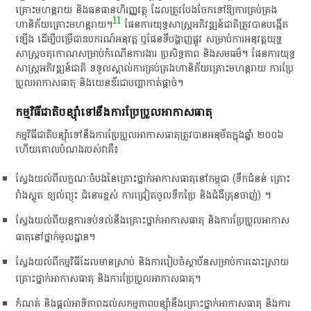
គ្រោះ​មហន្តរាយ​ និង​ធនធាន​ហិរញ្ញវត្ថុ​ ដែល​ត្រូវ​បែងចែក​ទៅ​ឱ្យ​ការ​គ្រប់គ្រង​
11
ហានិភ័យ​គ្រោះ​មហន្តរាយ​។​
​ ផែនការ​យុទ្ធសាស្ត្រ​អភិវឌ្ឍន៍​ជាតិ​ត្រូវ​បាន​បង្កើត​
ឡើង​ ដើម្បី​បម្រើ​ជា​ឧបករណ៍​អនុវត្ត​ ឬ​ផែនទី​បង្ហាញផ្លូវ​ សម្រាប់​ការ​អនុវត្ត​យុទ្ធ
សាស្ត្រ​ចតុកោណ​សម្រាប់​កំណើន​ការងារ​ ប្រសិទ្ធភាព​ និង​សមធម៌​។​ ផែនការ​យុទ្ធ
សាស្ត្រ​អភិវឌ្ឍន៍​ជាតិ​ ទទួលស្គាល់​ការ​គ្រប់គ្រង​ហានិភ័យ​គ្រោះ​មហន្តរាយ​ ការ​ប្រែ
ប្រួល​អាកាសធាតុ​ និង​យេ​ន​ឌ័​រ​ជា​បញ្ហា​កាត់​ផ្តាច់​។​
​កម្មវិធី​ជាតិ​បន្ស៊ាំ​ទៅ​នឹង​ការ​ប្រែប្រួល​អាកាសធាតុ​
​កម្មវិធី​ជាតិ​បន្ស៊ាំ​ទៅ​នឹង​ការ​ប្រែប្រួល​អាកាសធាតុ​ត្រូវ​បាន​អនុម័ត​ក្នុង​ឆ្នាំ​ ២០០៦​
ហើយ​គោលបំណង​របស់​វា​គឺ​៖
​ស្វែង​យល់​ពី​លក្ខណៈ​ចំបង​នៃ​គ្រោះថ្នាក់​អាកាសធាតុ​នៅ​កម្ពុជា​ (​ទឹកជំនន់​ គ្រោះ​
រាំង​ស្ងួត​ ខ្យល់ព្យុះ​ ជំនោរ​ខ្ពស់​ ការ​ជ្រៀតចូល​ទឹកប្រៃ​ និង​ជំងឺគ្រុនចាញ់​)​ ។​
ស្វែង​យល់​ពី​យន្តការ​ទប់ទល់​នឹង​គ្រោះថ្នាក់​អាកាសធាតុ​ និង​ការ​ប្រែប្រួល​អាកាស
ធាតុ​នៅ​ថ្នាក់​មូលដ្ឋាន​។​
​ស្វែង​យល់​ពី​កម្មវិធី​ដែល​មាន​ស្រាប់​ និង​ការ​រៀបចំ​ស្ថាប័ន​សម្រាប់​ការ​ដោះស្រាយ​
គ្រោះថ្នាក់​អាកាសធាតុ​ និង​ការ​ប្រែប្រួល​អាកាសធាតុ​។​
​កំណត់​ និង​ផ្តល់​អាទិភាព​ដល់​សកម្មភាព​បន្ស៊ាំ​នឹង​គ្រោះថ្នាក់​អាកាសធាតុ​ និង​ការ​