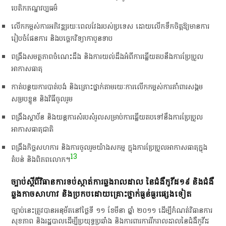
បេតិកភណ្ឌ​វប្បធម៌​
​លើកកម្ពស់​ការ​អភិវឌ្ឍ​រយៈពេល​វែង​របស់​ប្រទេស​ ដោយ​លើកទឹកចិត្ត​ឱ្យ​មានការ​
រៀបចំ​ផែនការ​ និង​បច្ចេកវិទ្យា​កាបូន​ទាប​
​ពង្រឹងសមត្ថភាព​ចំណេះដឹង​ និង​ការ​យល់​ដឹង​អំពី​ការ​ឆ្លើយ​តប​នឹង​ការ​ប្រែប្រួល​
អាកាសធាតុ​
​កាត់​បន្ថយ​ការ​បាត់បង់​ និង​គ្រោះថ្នាក់​តាម​រយៈ​ការ​លើកកម្ពស់​ការ​គាំពារ​សង្គម​
សម្រប​ខ្លួន​ និង​វិធី​ចូលរួម​
​ពង្រឹង​ស្ថាប័ន​ និង​យន្តការ​សំរបសំរួល​សម្រាប់​ការ​ឆ្លើយ​តប​ទៅ​នឹង​ការ​ប្រែប្រួល​
អាកាសធាតុ​ជាតិ​
​ពង្រឹង​កិច្ចសហការ​ និង​ការ​ចូលរួម​យ៉ាង​សកម្ម​ ក្នុង​ការ​ប្រែប្រួល​អាកាសធាតុ​ក្នុង​
13
តំបន់​ និង​ពិភពលោក​។​
​ច្បាប់​ស្តី​ពី​វិធានការ​ទប់ស្កាត់​ការ​ឆ្លង​រាលដាល​ នៃ​ជំងឺ​កូ​វី​ដ​១៩​ និង​ជំងឺ
ឆ្លង​កាច​សាហាវ​ និង​ប្រកបដោយ​គ្រោះថ្នាក់​ធ្ងន់ធ្ងរ​ផ្សេង​ទៀត​
​ច្បាប់​នេះ​ត្រូវ​បាន​អនុម័ត​នៅ​ថ្ងៃ​ទី​ ១១​ ខែមីនា​ ឆ្នាំ​ ២០១១​ ដើម្បី​កំណត់​វិធានការ​
សុខភាព​ និង​រដ្ឋបាល​ដើម្បី​ប្រយុទ្ធ​ប្រឆាំង​ និង​ការពារ​ការ​រីក​រាលដាល​នៃ​ជំងឺ​កូ​វី​ដ​