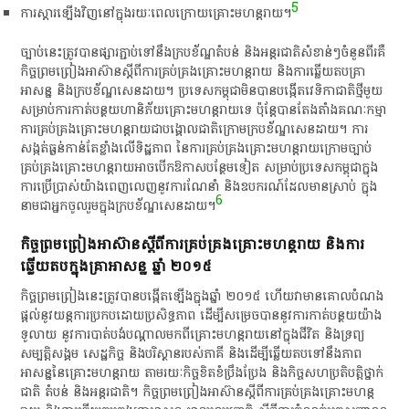
5
​ការ​ស្តារ​ឡើង​វិញ​នៅ​ក្នុង​រយៈពេល​ក្រោយ​គ្រោះ​មហន្តរាយ​។​
​ច្បាប់​នេះ​ត្រូវ​បាន​ផ្សារ​ភ្ជាប់​ទៅ​នឹង​ក្របខ័ណ្ឌ​តំបន់​ និង​អន្តរជាតិ​សំខាន់ៗ​ចំនួន​ពីរ​គឺ​
កិច្ចព្រមព្រៀង​អាស៊ាន​ស្តី​ពី​ការ​គ្រប់គ្រង​គ្រោះ​មហន្តរាយ​ និង​ការ​ឆ្លើយ​តប​គ្រា
អាសន្ន​ និង​ក្របខ័ណ្ឌ​សេន​ដាយ​។​ ប្រទេស​កម្ពុជា​មិន​បាន​បង្កើត​វេទិកា​ជាតិ​ថ្មី​មួយ​
សម្រាប់​ការ​កាត់​បន្ថយ​ហានិភ័យ​គ្រោះ​មហន្តរាយ​ទេ​ ប៉ុន្តែ​បាន​តែងតាំង​គណៈ​ក​ម្មា​
ការ​គ្រប់គ្រង​គ្រោះ​មហន្តរាយ​ជា​បង្គោល​ជាតិ​ក្រោម​ក្របខ័ណ្ឌ​សេន​ដាយ​។​ ការ​
សង្កត់ធ្ងន់​កាន់តែ​ខ្លាំង​លើ​ទិដ្ឋភាព​ នៃ​ការ​គ្រប់គ្រង​គ្រោះ​មហន្តរាយ​ក្រោម​ច្បាប់​
គ្រប់គ្រង​គ្រោះ​មហន្តរាយ​អាច​បើកឱកាស​បន្ថែម​ទៀត​ សម្រាប់​ប្រទេស​កម្ពុជា​ក្នុង​
ការ​ប្រើប្រាស់​យ៉ាង​ពេញលេញ​នូវ​ការ​ណែនាំ​ និង​ឧបករណ៍​ដែល​មាន​ស្រាប់​ ក្នុង​
6
នាម​ជា​អ្នកចូលរួម​ក្នុង​ក្របខ័ណ្ឌ​សេន​ដាយ​។​
​កិច្ចព្រមព្រៀង​អាស៊ាន​ស្តី​ពី​ការ​គ្រប់គ្រង​គ្រោះ​មហន្តរាយ​ និង​ការ​
ឆ្លើយ​តប​ក្នុង​គ្រាអាសន្ន​ ឆ្នាំ​ ២០១៥
​កិច្ចព្រមព្រៀង​នេះ​ត្រូវ​បាន​បង្កើត​ឡើង​ក្នុង​ឆ្នាំ​ ២០១៥​ ហើយ​វា​មាន​គោលបំណង​
ផ្តល់​នូវ​យន្តការ​ប្រកបដោយ​ប្រសិទ្ធភាព​ ដើម្បី​សម្រេច​បាន​នូវ​ការ​កាត់​បន្ថយ​យ៉ាង​
ទូលាយ​ នូវ​ការ​បាត់បង់​បណ្តាល​មក​ពី​គ្រោះ​មហន្តរាយ​នៅ​ក្នុង​ជីវិត​ និង​ទ្រព្យ
សម្បត្តិ​សង្គម​ សេដ្ឋកិច្ច​ និង​បរិស្ថាន​របស់​ភាគី​ និង​ដើម្បី​ឆ្លើយ​តប​ទៅ​នឹង​ភាព​
អាសន្ន​នៃ​គ្រោះ​មហន្តរាយ​ តាម​រយៈ​កិច្ច​ខិតខំ​ប្រឹងប្រែង​ និង​កិច្ច​សហ​ប្រតិបត្តិ​ថ្នាក់​
ជាតិ​ តំបន់​ និង​អន្តរជាតិ​។​ កិច្ចព្រមព្រៀង​អាស៊ាន​ស្តី​ពី​ការ​គ្រប់គ្រង​គ្រោះ​មហន្ត