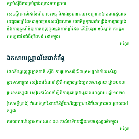
ច្បាប់ស្តីពីការគ្រប់គ្រងគ្រោះមហន្តរាយ
សេចក្តីណែនាំ​ដល់​អភិបាលខេត្ត​ និង​ជា​ប្រធាន​គណៈ​បញ្ជាការ​ឯកភាព​រដ្ឋបាល​
ខេត្ត​ជាប់​ព្រំដែន​ជាមួយ​ប្រទេស​វៀតណាម​ យកចិត្តទុកដាក់​ពង្រឹង​ការ​គ្រប់គ្រង​
និង​ការ​ត្រួតពិនិត្យ​ការ​ចេញចូល​ឆ្លងកាត់​ព្រំដែន​ ដើម្បី​បង្ការ​ ទប់ស្កាត់​ ការ​ឆ្លង​
រាតត្បាត​នៃ​ជំងឺ​កូ​វី​ដ​១៩​ នៅ​កម្ពុជា​
បន្ថែម...
ឯកសារបណ្ណាល័យពាក់ព័ន្ធ
ផែនទីបង្ហាញផ្លូវថ្នាក់ជាតិ ស្តីពី ការប្រកាសឱ្យដឹងមុនសម្រាប់ទាំងអស់គ្នា
ប្រទេសកម្ពុជា សៀវភៅណែនាំស្តីពីការគ្រប់គ្រងគ្រោះមហន្តរាយ ឆ្នាំ២០១៧
ប្រទេសកម្ពុជា សៀវភៅណែនាំស្តីពីការគ្រប់គ្រងគ្រោះមហន្តរាយ ឆ្នាំ២០២០
[សេចក្តីព្រាង] កំណត់ត្រានៃការវិនិច្ឆ័យហិរញ្ញវត្ថុហានិភ័យគ្រោះមហន្តរាយនៅ
កម្ពុជា
របាយការណ៍​ស្ថានភាព​លេខ​ ០៣​ របស់​វេទិការ​ឆ្លើយ​តប​មនុស្ស​ធ​ម៍​កម្ពុជា​
បន្ថែម...