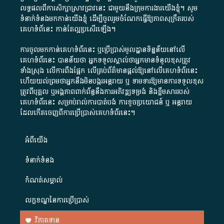
លទ្ធផលពីការសិក្សាស្រាវជ្រាវនេះ ជាមួយនឹងក្រុមការងារយើងខ្ញុំ។ សូម
ទំនាក់ទំនងមកកាន់យើងខ្ញុំ
ដើម្បីចូលរួមចំណែកធ្វើឱ្យភាពសុក្រឹតរបស់
គេហទំព័នេះ កាន់តែល្អប្រសើរឡើង។
ការចូលមកកាន់គេហទំព័រនេះ ឬប្រើប្រាស់មូលដ្ឋានទិន្នន័យនៅលើ
គេហទំព័រនេះ បានន័យថា អ្នកទទួលស្គាល់ថាអ្នកមានទំនួលខុសត្រូវ
ទាំងស្រុង លើការពឹងផ្អែក លើគ្រប់ព័ត៌មានផ្តល់ឱ្យនៅលើគេហទំព័រនេះ
ហើយយល់ព្រមថាអ្នកនឹងមិនបង្ករអន្តរាយ ឬ ទាមទារ​ឱ្យមានការទទួលខុស​
ត្រូវពីបុគ្គល ឬអង្គភាពពាក់ព័ន្ធនឹងការអភិវឌ្ឍទម្រង់ និងខ្លឹមសាររបស់
គេហទំព័រនេះ សម្រាប់រាល់ការបាត់បង់ ការខូចប្រយោជន៍ ឬ អន្តរាយ
ដែលកើតចេញពីការប្រើប្រាស់គេហទំព័រនេះ។
អំពី​យើង​
ទំនាក់ទំនង
កំណត់សម្គាល់
លក្ខខណ្ឌនៃការប្រើប្រាស់
វិភាគទាន