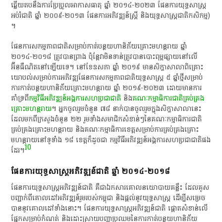
ឆ្លើយ​តប​នឹង​ការ​ប្រែប្រួល​អាកាសធាតុ​ ឆ្នាំ​ ២០១៤-២០២៣​ ផែនការ​យុទ្ធសាស្ត្រ​
អប់រំ​ជាតិ​ ឆ្នាំ​ ២០០៩-២០១៣​ ផែនការអភិវឌ្ឍន៍​ស្ត្រី​ និង​យុទ្ធសាស្ត្រ​ជាតិ​កសិកម្ម​)​
។​
​ផែនការ​សកម្មភាព​ជាតិ​សម្រាប់​កាត់​បន្ថយ​ហានិភ័យ​គ្រោះ​មហន្តរាយ​ ឆ្នាំ​
២០១៤-២០១៨​ ត្រូវ​បាន​ព្រាង​ ប៉ុន្តែ​វា​មិន​ទាន់​ត្រូវ​បាន​បោះពុម្ពផ្សាយ​នៅ​លើ​
អ៊ីនធឺណិត​នៅឡើយ​ទេ​។​ នៅ​ខែឧសភា​ ឆ្នាំ​ ២០១៩​ មាន​សិក្ខាសាលា​ពិគ្រោះ​
យោបល់​សម្រាប់​ការ​អភិវឌ្ឍ​ផែនការ​សកម្មភាព​ជាតិ​យុទ្ធសាស្ត្រ​ ៥​ ឆ្នាំ​ថ្មី​សម្រាប់​
ការ​កាត់​បន្ថយ​ហានិភ័យ​គ្រោះ​មហន្តរាយ​ ឆ្នាំ​ ២០១៩-២០២៣​ ដោយ​មានការ​
គាំទ្រ​ពី
​កម្មវិធី​អភិវឌ្ឍន៍​អង្គការសហប្រជាជាតិ
​ និង
​គណៈកម្មាធិការ​ជាតិ​គ្រប់គ្រង​
គ្រោះ​មហន្តរាយ
​។​ អ្នកចូលរួម​ចំនួន​ ៧៨​ នាក់​បាន​ចូលរួម​ក្នុង​សិក្ខាសាលា​នេះ​
ដែល​មក​ពី​ក្រសួង​ចំនួន​ ២២​ រួម​ទាំង​សមាជិក​សំខាន់ៗ​នៃ​គណៈកម្មាធិការ​ជាតិ​
គ្រប់គ្រង​គ្រោះ​មហន្តរាយ​ និង​គណៈកម្មាធិការ​ខេត្ត​សម្រាប់​ការ​គ្រប់គ្រង​គ្រោះ​
មហន្តរាយ​នៅ​ទូ​ទាំង​ ១៨​ ខេត្ត​ក៏​ដូច​ជា​ កម្មវិធី​អភិវឌ្ឍន៍​អង្គការសហប្រជាជាតិ​ផង​
10
ដែរ​។​
​ផែនការ​យុទ្ធសាស្ត្រ​អភិវឌ្ឍន៍​ជាតិ​ ឆ្នាំ​ ២០១៤-២០១៨
​ផែនការ​យុទ្ធសាស្ត្រ​អភិវឌ្ឍន៍​ជាតិ​ គឺជា​ឯកសារ​គោលនយោបាយ​គន្លឹះ​ ដែល​គូស
បញ្ជាក់​ពី​គោលដៅ​អភិវឌ្ឍន៍​រួម​របស់​កម្ពុជា​ និង​ផ្តល់​នូវ​យុទ្ធសាស្ត្រ​ ដើម្បី​សម្រេច​
បាន​នូវ​គោលដៅ​ទាំងនោះ​។​ ផែនការ​យុទ្ធសាស្ត្រ​អភិវឌ្ឍន៍​ជាតិ​ ផ្តោត​សំខាន់​លើ​
ផ្នែក​សម្រាប់​កំណត់​ និង​ដោះស្រាយ​បញ្ហា​ប្រឈម​នៃ​ការ​កាត់​បន្ថយ​ហានិភ័យ​