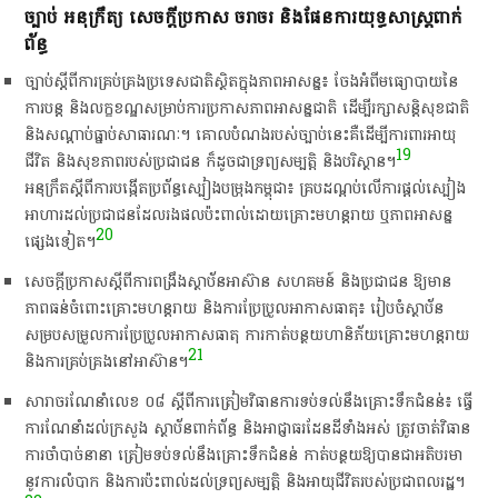
​ច្បាប់​ អនុក្រឹត្យ​ សេចក្តី​ប្រកាស​ ចរាចរ​ និង​ផែនការ​យុទ្ធសាស្ត្រ​ពាក់
ព័ន្ធ​
​ច្បាប់​ស្តី​ពី​ការ​គ្រប់គ្រង​ប្រទេស​ជាតិ​ស្ថិត​ក្នុង​ភាព​អាសន្ន​៖​ ចែង​អំពី​មធ្យោបាយ​នៃ​
ការ​បន្ត​ និង​លក្ខខណ្ឌ​សម្រាប់​ការ​ប្រកា​សភាព​អាសន្ន​ជាតិ​ ដើម្បី​រក្សា​សន្តិសុខ​ជាតិ​
និង​សណ្តាប់ធ្នាប់​សាធារណៈ​។​ គោលបំណង​របស់​ច្បាប់​នេះ​គឺ​ដើម្បី​ការពារ​អាយុ
19
ជីវិត​ និង​សុខភាព​របស់​ប្រជាជន​ ក៏​ដូច​ជា​ទ្រព្យសម្បត្តិ​ និង​បរិស្ថាន​។​
​អនុ​ក្រឹ​ត​ស្តី​ពី​ការ​បង្កើត​ប្រព័ន្ធ​ស្បៀង​បម្រុង​កម្ពុជា​៖​ គ្របដណ្តប់​លើ​ការ​ផ្តល់​ស្បៀង
អាហារ​ដល់​ប្រជាជន​ដែល​រង​ផល​ប៉ះពាល់​ដោយ​គ្រោះ​មហន្តរាយ​ ឬ​ភាព​អាសន្ន​
20
ផ្សេង​ទៀត​។​
​សេចក្តី​ប្រកាស​ស្តី​ពី​ការ​ពង្រឹង​ស្ថាប័ន​អាស៊ាន​ សហគមន៍​ និង​ប្រជាជន​ ឱ្យ​មាន​
ភាព​ធន់​ចំពោះ​គ្រោះ​មហន្តរាយ​ និង​ការ​ប្រែប្រួល​អាកាសធាតុ​៖​ រៀបចំ​ស្ថាប័ន​
សម្រប​សម្រួលការ​ប្រែប្រួល​អាកាសធាតុ​ ការ​កាត់​បន្ថយ​ហានិភ័យ​គ្រោះ​មហន្តរាយ​
21
និង​ការ​គ្រប់គ្រង​នៅ​អាស៊ាន​។​
​សារាចរ​ណែនាំ​លេខ​ ០៨​ ស្ដី​ពី​ការ​ត្រៀម​វិធានការ​ទប់ទល់​នឹង​គ្រោះ​ទឹកជំនន់​៖​ ធ្វើ
ការ​ណែនាំ​ដល់​ក្រសួង​ ស្ថាប័ន​ពាក់ព័ន្ធ​ និង​អាជ្ញាធរ​ដែនដី​ទាំងអស់​ ត្រូវ​ចាត់វិធាន
ការ​ចាំបាច់​នានា​ ត្រៀម​ទប់ទល់​នឹង​គ្រោះ​ទឹកជំនន់​ កាត់​បន្ថយ​ឱ្យ​បានជា​អតិបរមា​
នូវ​ការ​លំបាក​ និង​ការ​ប៉ះពាល់​ដល់​ទ្រព្យសម្បត្តិ​ និង​អាយុជីវិត​របស់​ប្រជាពលរដ្ឋ​។​