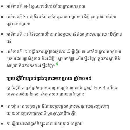
​អាទិភាព​ទី​ ១៖​ ស្វែង​យល់​ពី​ហានិភ័យ​គ្រោះ​មហន្តរាយ​
​អាទិភាព​ទី​ ២៖​ ពង្រឹង​អភិបាលកិច្ច​គ្រោះ​មហន្តរាយ​ ដើម្បី​គ្រប់គ្រង​ហានិភ័យ​
គ្រោះ​មហន្តរាយ​
​អាទិភាព​ទី​ ៣៖​ វិនិយោគ​លើ​ការ​កាត់​បន្ថយ​ហានិភ័យ​គ្រោះ​មហន្តរាយ​ ដើម្បី​ភាព​
ធន់​
​អាទិភាព​ទី​ ៤៖​ ពង្រឹង​ការ​ត្រៀមលក្ខណៈ​ ដើម្បី​ឆ្លើយ​តប​ទៅ​នឹង​គ្រោះ​មហន្តរាយ​
ប្រកបដោយ​ប្រសិទ្ធភាព​ និង​ដើម្បី​ “​ស្ថាបនា​ឱ្យ​ប្រសើរ​ឡើង​វិញ​”​ ក្នុង​ការ​ស្តារ​នីតិ
4
សម្បទា​ និង​ការ​កសាង​ឡើង​វិញ​។​
​ច្បាប់​ស្តី​ពី​ការ​គ្រប់គ្រង​គ្រោះ​មហន្តរាយ​ ឆ្នាំ​២០១៥
​ច្បាប់​ស្តី​ពី​ការ​គ្រប់គ្រង​គ្រោះ​មហន្តរាយ​ត្រូវ​បាន​អនុម័ត​ក្នុង​ឆ្នាំ​ ២០១៥​ ហើយ​វា​
មាន​គោលបំណង​គ្រប់គ្រង​គ្រោះ​មហន្តរាយ​នៅ​កម្ពុជា​៖
​ការ​បង្ការ​ ការ​សម្រប​ខ្លួន​ និង​ការ​បន្ធូរបន្ថយ​គ្រោះ​មហន្ដរាយ​មុន​បុព្វហេតុ​
ដោយសារ​បុព្វហេតុ​ធម្មជាតិ​ ឬ​មនុស្ស​បង្កើត​ឡើង​
​ការ​ឆ្លើយ​តប​ជា​បន្ទាន់​កំឡុង​ពេល​មាន​គ្រោះ​មហន្តរាយ​