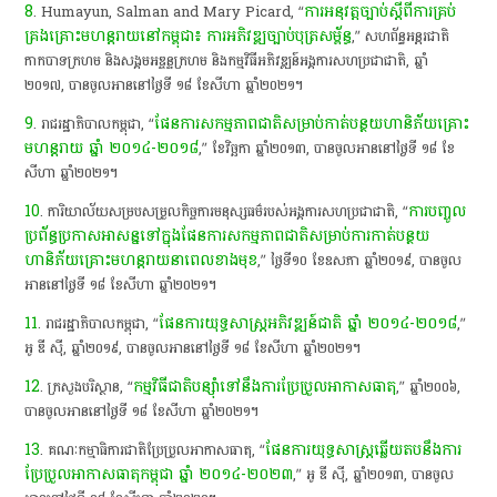
8
ការ​អនុវត្ត​ច្បាប់​ស្តី​ពី​ការ​គ្រប់
. Humayun,​ Salman​ and​ Mary​ Picard,​ “​
គ្រង​គ្រោះ​មហន្តរាយ​នៅ​កម្ពុជា​៖​ ការ​អភិវឌ្ឍ​ច្បាប់​បុត្រ​សម្ព័ន្ធ
​,”​ សហព័ន្ធ​អន្តរជាតិ​
កាកបាទក្រហម​ និង​សង្គម​អ​ឌ្ច​ន្ទ​ក្រហម​ និង​កម្មវិធី​អភិវឌ្ឍន៍​អង្គការសហប្រជាជាតិ​,​ ឆ្នាំ​
២០១៧,​ បាន​ចូល​អាន​នៅ​ថ្ងៃ​ទី​ ១៨​ ខែសីហា​ ឆ្នាំ​២០២១​។​
9
ផែនការ​សកម្មភាព​ជាតិ​សម្រាប់​កាត់​បន្ថយ​ហានិភ័យ​គ្រោះ​
. ​រាជរដ្ឋាភិបាល​កម្ពុជា​,​ “​
មហន្តរាយ​ ឆ្នាំ​ ២០១៤-២០១៨
,”​ ខែ​វិ​ច្ឆ​កា​ ឆ្នាំ​២០១៣,​ បាន​ចូល​អាន​នៅ​ថ្ងៃ​ទី​ ១៨​ ខែ
សីហា​ ឆ្នាំ​២០២១​។​
10
ការ​បញ្ចូល​
. ​ការិយាល័យ​សម្របសម្រួល​កិច្ចការ​មនុស្សធម៌​របស់​អង្គការសហប្រជាជាតិ​,​ “​
ប្រព័ន្ធ​ប្រកាស​អាសន្ន​ទៅ​ក្នុង​ផែនការ​សកម្មភាព​ជាតិ​សម្រាប់​ការ​កាត់​បន្ថយ​
ហានិភ័យ​គ្រោះ​មហន្តរាយ​នា​ពេល​ខាង​មុខ
​,”​ ថ្ងៃ​ទី​១០​ ខែឧសភា​ ឆ្នាំ​២០១៩,​ បាន​ចូល​
អាន​នៅ​ថ្ងៃ​ទី​ ១៨​ ខែសីហា​ ឆ្នាំ​២០២១​។​
11
​ផែនការ​យុទ្ធសាស្ត្រ​អភិវឌ្ឍន៍​ជាតិ​ ឆ្នាំ​ ២០១៤-២០១៨
. ​រាជរដ្ឋាភិបាល​កម្ពុជា​,​ “
,”​
អូ​ ឌី​ ស៊ី​,​ ឆ្នាំ​២០១៩,​ បាន​ចូល​អាន​នៅ​ថ្ងៃ​ទី​ ១៨​ ខែសីហា​ ឆ្នាំ​២០២១​។​
12
កម្មវិធី​ជាតិ​បន្ស៊ាំ​ទៅ​នឹង​ការ​ប្រែប្រួល​អាកាសធាតុ
. ​ក្រសួងបរិស្ថាន​,​ “​
​,”​ ឆ្នាំ​២០០៦,​
បាន​ចូល​អាន​នៅ​ថ្ងៃ​ទី​ ១៨​ ខែសីហា​ ឆ្នាំ​២០២១​។​
13
​ផែនការ​យុទ្ធសាស្ត្រ​ឆ្លើយ​តប​នឹង​ការ​
. ​គណៈកម្មាធិការ​ជាតិ​ប្រែប្រួល​អាកាសធាតុ​,​ “
ប្រែប្រួល​អាកាសធាតុ​កម្ពុជា​ ឆ្នាំ​ ២០១៤-២០២៣
,”​ អូ​ ឌី​ ស៊ី​,​ ឆ្នាំ​២០១៣,​ បាន​ចូល​