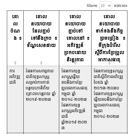
Show
entries
គោ
គោល
គោល
គោល
ល
នយោបាយ
នយោបាយ
នយោបាយ
បំណ
ដែលភ្ជាប់
ភ្ជាប់ទៅ
ទាក់ទងនឹងកិច្ច
ង
ទៅនឹងក្រប
គោលដៅ
ព្រមព្រៀង
ខ័ណ្ឌសេនដាយ
អភិវឌ្ឍន៍
ទីក្រុងប៉ារីស
ប្រកបដោយ
ស្តីពីការប្រែប្រួល
និរន្តរភាព
អាកាសធាតុ
ការ
ផែនការសកម្មភាព
ផែនការយុទ្ធ
ផែនការយុទ្ធសាស្ត្រ
អភិវឌ្ឍ
ជាតិយុទ្ធសាស្ត្រ
សាស្រ្តឆ្លើយ
ជាតិស្ដីពីការអភិវឌ្ឍ
ជាតិ
សម្រាប់ការកាត់
តបនឹងការប្រែ
បៃតង ឆ្នាំ
បន្ថយហានិភ័យ
ប្រួលអាកាសធាតុ
២០១៣-២០៣០
គ្រោះមហន្តរាយ ឆ្នាំ
កម្ពុជា ឆ្នាំ
ផែនការយុទ្ធសាស្រ្ត
២០១៩-២០២៣
២០១៤-២០២៣
ឆ្លើយតបនឹងការប្រែ
ផែនការយុទ្ធ
ប្រួលអាកាសធាតុ
សាស្ត្រអភិវឌ្ឍន៍
កម្ពុជា
ជាតិ
២០១៤-២០២៣
ឆ្នាំ២០១៩-២០២
៣