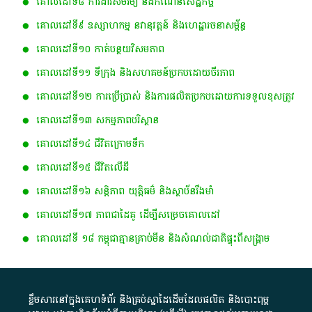
គោលដៅទី៨ ការងារសមរម្យ និងកំណើនសេដ្ឋកិច្ច
គោលដៅទី៩ ឧស្សាហកម្ម នវានុវត្តន៍ និងហេដ្ឋារចនាសម្ព័ន្ធ
គោលដៅទី១០ កាត់បន្ថយវិសមភាព
គោលដៅទី១១ ទីក្រុង និងសហគមន៍ប្រកបដោយចីរភាព
គោលដៅទី១២ ការប្រើប្រាស់ និងការផលិតប្រកបដោយការទទួលខុសត្រូវ​
គោលដៅទី​១៣ ស​កម្ម​ភាព​​បរិស្ថាន​
គោលដៅទី១៤ ជីវិតក្រោមទឹក
គោលដៅទី១៥ ជីវិតលើដី
គោលដៅទី១៦ សន្តិភាព យុត្តិធម៌ និងស្ថាប័នរឹងមាំ
គោលដៅទី១៧ ភាពជាដៃគូ ដើម្បីសម្រេចគោលដៅ
គោលដៅ​ទី​ ១៨​ កម្ពុជា​គ្មាន​គ្រាប់​មីន​ ​និង​សំណល់​ជាតិ​ផ្ទុះ​ពី​សង្គ្រាម​
ខ្លឹមសារ​នៅ​ក្នុង​គេហទំព័រ និង​គ្រប់​ស្នា​ដៃ​ដើម​ដែល​ផលិត​ និង​បោះពុម្ព​