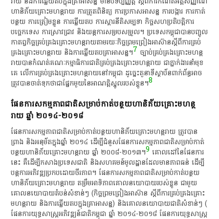
រាយ​ និង​ការ​ឆ្លើយ​តប​ក្នុង​គ្រាអាសន្ន​ មាន​បទ​ប្បញ្ញត្តិ​ ស្តី​ពី​ការ​កំណត់​អត្តសញ្ញាណ​
ហានិភ័យ​គ្រោះ​មហន្តរាយ​ ការ​ត្រួតពិនិត្យ​ ការ​ប្រកាស​អាសន្ន​ ការ​បង្ការ​ ការ​កាត់​
បន្ថយ​ ការ​ត្រៀមខ្លួន​ ការ​ឆ្លើយ​តប​ ការ​ស្តារ​នីតិសម្បទា​ កិច្ច​សហប្រតិបត្តិការ​
បច្ចេកទេស​ ការ​ស្រាវជ្រាវ​ និង​យន្តការ​សម្របសម្រួល​។​ ប្រទេស​កម្ពុជា​បាន​បញ្ចូល​
កាតព្វកិច្ច​គ្រប់គ្រង​គ្រោះ​មហន្តរាយ​តាម​រយៈ​កិច្ចព្រមព្រៀង​អាស៊ាន​ស្តី​ពី​ការ​គ្រប់
7
គ្រង​គ្រោះ​មហន្តរាយ​ និង​ការ​ឆ្លើយ​តប​គ្រាអាសន្ន​។​
​ ច្បាប់​គ្រប់គ្រង​គ្រោះ​មហន្ត
រាយ​បាន​កំណត់​គណៈកម្មាធិការ​ជាតិ​គ្រប់គ្រង​គ្រោះ​មហន្តរាយ​ ជា​ភ្នាក់ងារ​នាំមុខ​
គេ​ លើ​ការ​គ្រប់គ្រង​គ្រោះ​មហន្តរាយ​នៅ​កម្ពុជា​ ដូច្នេះ​តួនាទី​ស្ថាប័ន​ពាក់ព័ន្ធ​អាច​
8
ត្រូវ​បាន​ចាត់​ទុក​ថា​ជា​ផ្នែក​មួយ​នៃ​អាណត្តិ​ស្នូល​របស់​ខ្លួន​។​
​ផែនការ​សកម្មភាព​ជាតិ​សម្រាប់​កាត់​បន្ថយ​ហានិភ័យ​គ្រោះ​មហន្ត
រាយ​ ឆ្នាំ​ ២០១៤-២០១៨
​ផែនការ​សកម្មភាព​ជាតិ​សម្រាប់​កាត់​បន្ថយ​ហានិភ័យ​គ្រោះ​មហន្តរាយ​ ត្រូវ​បាន​
ព្រាង​ និង​អនុម័ត​ក្នុង​ឆ្នាំ​ ២០១៤​ ដើម្បី​ជំនួស​ផែនការ​សកម្មភាព​ជាតិ​សម្រាប់​កាត់​
9
បន្ថយ​ហានិភ័យ​គ្រោះ​មហន្តរាយ​ ឆ្នាំ​ ២០០៨-២០១៣​។​
​ គោលដៅ​នៃ​ផែនការ​
នេះ​ គឺ​ដើម្បី​កសាង​ប្រទេស​ជាតិ​ និង​សហគមន៍​មូលដ្ឋាន​ដែល​មាន​ភាព​ធន់​ ដើម្បី​
បន្ត​ការ​អភិវឌ្ឍ​ប្រកបដោយ​ចីរភាព​។​ ផែនការ​សកម្មភាព​ជាតិ​សម្រាប់​កាត់​បន្ថយ​
ហានិភ័យ​គ្រោះ​មហន្តរាយ​ តម្រឹម​អាទិភាព​គោលនយោបាយ​របស់​ខ្លួន​ ជាមួយ​
គោលនយោបាយ​តំបន់​សំខាន់ៗ​ (​កិច្ចព្រមព្រៀង​អាស៊ាន​ ស្តី​ពី​ការ​គ្រប់គ្រង​គ្រោះ​
មហន្តរាយ​ និង​ការ​ឆ្លើយ​តប​ក្នុង​គ្រាអាសន្ន​)​ និង​គោលនយោបាយ​ជាតិ​សំខាន់ៗ​ (​
ផែនការ​យុទ្ធសាស្ត្រ​អភិវឌ្ឍន៍​ជាតិ​កម្ពុជា​ ឆ្នាំ​ ២០១៤-២០១៨​ ផែនការ​យុទ្ធសាស្ត្រ​