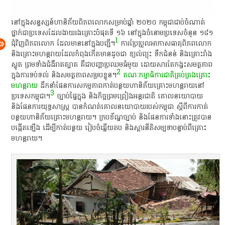
​នៅ​ក្នុង​ស​ន្ទ​ស្សន៍​ហានិភ័យ​ពិភពលោក​សម្រាប់​ឆ្នាំ​ ២០២០​ កម្ពុជា​ជាប់​ចំណាត់
ថ្នាក់​ជា​ប្រទេស​ដែល​ងាយ​រង​គ្រោះ​បំផុត​​​​​ទី​ ១៦​ ​​នៅ​ក្នុង​ចំនោម​​​ប្រទេស​​ចំនួន​ ១៨១​​
1
​ជុំវិញ​ពិភព​លោក​ ដែល​មាន​នៅ​ក្នុង​បញ្ជី​​​។​
​ ការ​ប្រែប្រួល​អាកាសធាតុ​ពិភពលោក​
និង​គ្រោះ​មហន្តរាយ​ដែល​កំពុង​កើត​មាន​ដូច​ជា​ ខ្យល់ព្យុះ​ ទឹកជំនន់​ និង​គ្រោះ​រាំង​
ស្ងួត​ ព្រមទាំង​ជំងឺ​រាតត្បាត​ គឺជា​បញ្ហា​ប្រឈម​ធំ​មួយ​ ដោយសារ​តែ​កង្វះ​សមត្ថភាព​
2
ក្នុង​ការ​ទប់ទល់​ និង​សមត្ថភាព​សម្រប​ខ្លួន​។​
​
គណៈកម្មាធិការ​ជាតិ​គ្រប់គ្រង​គ្រោះ​
មហន្តរាយ
​ ដឹកនាំ​ផែនការ​សកម្មភាព​កាត់​បន្ថយ​ហានិភ័យ​គ្រោះ​មហន្តរាយ​នៅ​
3
ប្រទេស​កម្ពុជា​។​
​ ច្បាប់​ផ្ទៃក្នុង​ និង​កិច្ចព្រមព្រៀង​អន្តរជាតិ​ គោលនយោបាយ​
និង​ផែនការ​យុទ្ធសាស្ត្រ​ បាន​កំណត់​គោលនយោបាយ​របស់​កម្ពុជា​ ស្តី​ពី​ការ​កាត់​
បន្ថយ​ហានិភ័យ​គ្រោះ​មហន្តរាយ​។​ ក្របខ័ណ្ឌ​ច្បាប់​ និង​ផែនការ​ទាំងនោះ​ត្រូវ​បាន​
បង្កើត​ឡើង​ ដើម្បី​កាត់​បន្ថយ​ រៀបចំ​ឆ្លើយ​តប​ និង​ស្តារ​នីតិសម្បទា​បន្ទាប់​ពី​គ្រោះ​
មហន្តរាយ​។​