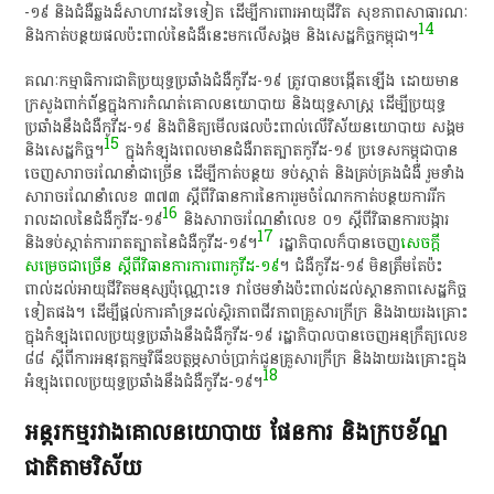
-១៩​ និង​ជំងឺឆ្លង​ដ៏​សាហាវ​ដទៃ​ទៀត​ ដើម្បី​ការពារ​អាយុជីវិត​ សុខភាព​សាធារណៈ​
14
និង​កាត់​បន្ថយ​ផល​ប៉ះពាល់​នៃ​ជំងឺ​នេះ​មក​លើ​សង្គម​ និង​សេដ្ឋកិច្ច​កម្ពុជា​។​
​គណៈកម្មាធិការ​ជាតិ​ប្រយុទ្ធ​ប្រឆាំង​ជំងឺ​កូ​វី​ដ​-១៩​ ត្រូវ​បាន​បង្កើត​ឡើង​ ដោយ​មាន​
ក្រសួង​ពាក់ព័ន្ធ​ក្នុង​ការ​កំណត់​គោលនយោបាយ​ និង​យុទ្ធសាស្ត្រ​ ដើម្បី​ប្រយុទ្ធ​
ប្រឆាំង​នឹង​ជំងឺ​កូ​វី​ដ​-១៩​ និង​ពិនិត្យ​មើល​ផល​ប៉ះពាល់​លើ​វិស័យ​នយោបាយ​ សង្គម​
15
និង​សេដ្ឋកិច្ច​។​
​ ក្នុង​កំឡុង​ពេល​មាន​ជំងឺ​រាតត្បាត​កូ​វី​ដ​-១៩​ ប្រទេស​កម្ពុជា​បាន​
ចេញ​សារាចរ​ណែនាំ​ជា​ច្រើន​ ដើម្បី​កាត់​បន្ថយ​ ទប់ស្កាត់​ និង​គ្រប់គ្រង​ជំងឺ​ រួម​ទាំង​
សារាចរ​ណែនាំ​លេខ​ ៣៧៣​ ស្ដី​ពី​វិធានការ​នៃ​ការ​រួមចំណែក​កាត់​បន្ថយ​ការ​រីក​
16
រាលដាល​នៃ​ជំងឺ​កូ​វី​ដ​-១៩
​ និង​សារាចរ​ណែនាំ​លេខ​ ០១​ ស្តី​ពី​វិធានការ​បង្ការ​
17
និង​ទប់ស្កាត់​ការ​រាតត្បាត​នៃ​ជំងឺ​កូ​វី​ដ​-១៩​។​
​ រដ្ឋាភិបាល​ក៏​បាន​ចេញ
​សេចក្តី
សម្រេច​ជា​ច្រើន​ ស្តី​ពី​វិធានការ​ការពារ​កូ​វី​ដ​-១៩
​។​ ជំងឺ​កូ​វី​ដ​-១៩​ មិន​ត្រឹមតែ​ប៉ះ
ពាល់​ដល់​អាយុជីវិត​មនុស្ស​ប៉ុណ្ណោះ​ទេ​ វា​ថែម​ទាំង​ប៉ះពាល់​ដល់​ស្ថានភាព​សេដ្ឋកិច្ច​
ទៀត​ផង​។​ ដើម្បី​ផ្តល់​ការ​គាំទ្រ​ដល់​ស្ថិរភាព​ជីវភាព​គ្រួសារ​ក្រីក្រ​ និង​ងាយ​រង​គ្រោះ​
ក្នុង​កំឡុង​ពេល​ប្រយុទ្ធ​ប្រឆាំង​នឹង​ជំងឺ​កូ​វី​ដ​-១៩​ រដ្ឋាភិបាល​បាន​ចេញ​អនុក្រឹត្យ​លេខ​
៨៨​ ស្តី​ពី​ការ​អនុវត្ត​កម្មវិធី​ឧបត្ថម្ភ​សាច់ប្រាក់​ជូន​គ្រួសារ​ក្រីក្រ​ និង​ងាយ​រង​គ្រោះ​ក្នុង
18
អំឡុងពេល​ប្រយុទ្ធ​ប្រឆាំង​នឹង​ជំងឺ​កូ​វី​ដ​-១៩​។​
អន្តរកម្មរវាងគោលនយោបាយ ផែនការ និងក្របខ័ណ្ឌ
ជាតិតាមវិស័យ