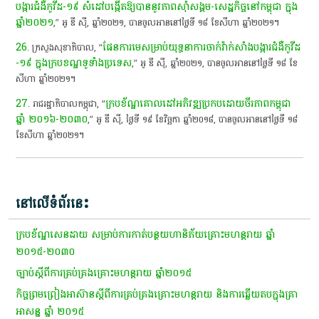
បង្ការ​ជំងឺ​កូ​វី​ដ​-១៩​ សំដៅ​បង្កើត​ឱ្យ​បាន​នូវ​ភាពស៊ាំ​សង្គម​-​សេដ្ឋកិច្ច​នៅ​កម្ពុជា​ ក្នុង​
ឆ្នាំ​២០២១
,”​ អូ​ ឌី​ ស៊ី​,​ ឆ្នាំ​២០២១,​ បាន​ចូល​អាន​នៅ​ថ្ងៃ​ទី​ ១៨​ ខែសីហា​ ឆ្នាំ​២០២១​។​
26
ផែនការមេ​សម្រាប់​យុទ្ធនាការ​ចាក់​វ៉ាក់សាំង​បង្ការ​ជំងឺ​កូ​វី​ដ​
. ​ក្រសួងសុខាភិបាល​,​ “​
-១៩​ ក្នុង​ក្រប​ខណ្ឌ​ទូ​ទាំង​ប្រទេស
​,”​ អូ​ ឌី​ ស៊ី​,​ ឆ្នាំ​២០២១,​ បាន​ចូល​អាន​នៅ​ថ្ងៃ​ទី​ ១៨​ ខែ
សីហា​ ឆ្នាំ​២០២១​។​
27
ក្របខ័ណ្ឌ​គោលដៅ​អភិវឌ្ឍ​ប្រកបដោយ​ចីរភាព​កម្ពុជា​
. ​រាជរដ្ឋាភិបាល​កម្ពុជា​,​ “​
ឆ្នាំ​ ២០១៦-២០៣០
,”​ អូ​ ឌី​ ស៊ី​,​ ថ្ងៃ​ទី​ ១៩​ ខែ​វិ​ច្ឆ​កា​ ឆ្នាំ​២០១៨,​ បាន​ចូល​អាន​នៅ​ថ្ងៃ​ទី​ ១៨​
ខែសីហា​ ឆ្នាំ​២០២១​។​
នៅលើទំព័រនេះ
​ក្របខ័ណ្ឌ​សេន​ដាយ​ សម្រាប់​ការ​កាត់​បន្ថយ​ហានិភ័យ​គ្រោះ​មហន្តរាយ​ ឆ្នាំ​
២០១៥-២០៣០
​ច្បាប់​ស្តី​ពី​ការ​គ្រប់គ្រង​គ្រោះ​មហន្តរាយ​ ឆ្នាំ​២០១៥
​កិច្ចព្រមព្រៀង​អាស៊ាន​ស្តី​ពី​ការ​គ្រប់គ្រង​គ្រោះ​មហន្តរាយ​ និង​ការ​ឆ្លើយ​តប​ក្នុង​គ្រា
អាសន្ន​ ឆ្នាំ​ ២០១៥