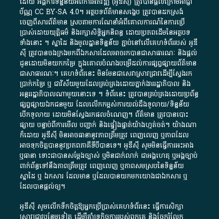
ដោយ​ អង្គការ​ទិន្នន័យ​អំពី​ការអភិវឌ្ឍ​​ (អូ​ឌី​ស៊ី)​ ត្រូវ​បាន​ផ្តល់​ក្រោម​អាជ្ញា
ប័ណ្ណ​
CC BY-SA 4.0
។​ អត្ថបទ​ព័ត៌មាន​សង្ខេប​ ត្រូវ​បាន​ដកស្រង់​
ចេញពី​សារព័ត៌មាន ស្របតាមការ​ណែនាំ​អំពី​គោលការណ៍​នៃ​ការ​ប្រើ
ប្រាស់​ដោយ​យុត្តិធម៌​ និង​រក្សាសិទ្ធិអ្នកនិពន្ធ ដោយ​ប្រភពដើម​នៃ​​អត្ថបទ
ទាំង​នោះ​ ។​ ស្នាដៃ​ និង​មូលដ្ឋាន​ទិន្នន័យ ​ភ្ជាប់​នៅ​លើ​គេហទំព័រ​របស់​ អូ​ឌី​
ស៊ី​ ត្រូវ​បាន​ចងក្រង​មក​ពី​ឯកសារ​ដែល​អាច​រក​បានជា​សាធារណៈ​ និង​ផ្តល់​
ជូន​ដោយ​មិន​យក​កម្រៃ​ ក្នុង​គោលបំណង​បម្រើ​ដល់ការ​ផ្សព្វផ្សាយ​ព័ត៌មាន​
ជា​សាធារណៈ​។​ គេហទំព័រ​នេះ​ មិនមែន​ជា​សេវា​ស្រាវជ្រាវ​ដើម្បី​ស្វែងរក
ប្រាក់​កម្រៃ​ ឬ​ ជា​វិស័យ​មួយ​ដែល​គ្រប់គ្រង​ដោយ​ភ្នាក់ងារ​រដ្ឋាភិបាល​ និង ​
អន្តររដ្ឋាភិបាល​ណាមួយ​នោះ​ទេ ​។​ ទំព័រ​នេះ​ ត្រូវ​បាន​គ្រប់គ្រង​ដោយ​ប្រព័ន្ធ​
ផ្សព្វផ្សាយ​ឯកជន​មួយ​ ដែល​លើកកម្ពស់​ការ​យល់​ដឹង​ទូលាយ​/​ទិន្នន័យ​
បើក​ទូលាយ​ ដោយ​មិនស្វែង​រក​ផល​ចំណេញ​។​ ព័ត៌មាន​ ត្រូវ​បាន​បោះ
ផ្សាយ​ បន្ទាប់​ពី​ការ​មើល​ បញ្ជាក់​ និង​ផ្ទៀងផ្ទាត់​យ៉ាង​ហ្មត់ចត់​។​ យ៉ាងណា​
ក៏​ដោយ​ អូ​ឌី​ស៊ី​ មិន​អាច​ធានា​នូវ​ភាព​ត្រឹមត្រូវ​ ពេញលេញ​ ឬ​ភាព​ដែល​
អាច​ទុកចិត្ត​បាននូវ​ប្រភព​ភាគី​ទី​បី​បាន​ទេ​។​ អូ​ឌី​ស៊ី​ សូម​មិន​ធ្វើការ​អះអាង​
ឬ​ធានា​ ទោះជា​បាន​សម្តែង​ច្បាស់​ ឬ​មិន​ជាក់លាក់​ ជា​អង្គហេតុ​ ឬ​អង្គច្បាប់​
ពាក់ព័ន្ធ​ទៅ​នឹង​ភាព​ត្រឹមត្រូវ​ ពេញលេញ​ ឬ​ភាព​សម​ស្រប​នៃ​ទិន្នន័យ​
ស្នាដៃ​ ឬ​ ឯកសារ​ ដែល​មាន​ ឬ​ដែល​បាន​យក​មក​យោង​ជា​ឯកសារ​ ឬ​
ដែល​បាន​ផ្តល់​ឲ្យ​។
អូឌីស៊ី សូមលើកទឹកចិត្តឱ្យអ្នកប្រើប្រាស់គេហទំព័រនេះ ធ្វើការសិក្សា
ស្រាវជ្រាវបន្ថែមទៀត ដើម្បីគាំទ្រកិច្ចការ​របស់ពួកគេ និងចែករំលែក