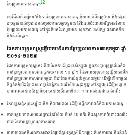
12
ប្រែប្រួល​អាកាសធាតុ​។​
​កម្មវិធី​ជាតិ​បន្ស៊ាំ​ទៅ​នឹង​ការ​ប្រែប្រួល​អាកាសធាតុ​ និយាយ​អំពី​តម្រូវការ​ និង​កង្វល់​
ជា​បន្ទាន់​របស់​ប្រជាជន​សម្រាប់​ការ​សម្រប​ខ្លួន​ទៅ​នឹង​ផល​ប៉ះពាល់​អវិជ្ជមាន​នៃ​ការ​
ប្រែប្រួល​អាកាសធាតុ​ នៅ​ក្នុង​តំបន់​ដែល​រួម​មាន​ សុខភាព​ កសិកម្ម​ ធនធានទឹក​
និង​តំបន់ឆ្នេរ​។​
​ផែនការ​យុទ្ធសាស្ត្រ​ឆ្លើយ​តប​នឹង​ការ​ប្រែប្រួល​អាកាសធាតុ​កម្ពុជា​ ឆ្នាំ​
២០១៤-២០២៣
​ផែនការ​យុទ្ធសាស្ត្រ​នេះ​ គឺជា​ផែនការ​ដំបូង​របស់​កម្ពុជា​ ក្នុង​ការ​ប្រយុទ្ធ​ប្រឆាំង​នឹង​
ការ​ប្រែប្រួល​អាកាសធាតុ​ក្នុង​រយៈពេល​ ១០​ ឆ្នាំ​។​ ផែនការ​យុទ្ធសាស្ត្រ​ឆ្លើយ​តប​នឹង​
ការ​ប្រែប្រួល​អាកាសធាតុ​កម្ពុជា​ គឺជា​ផែនការ​ដ៏​ទូលំទូលាយ​មួយ​ ដើម្បី​លើកកម្ពស់​
កិច្ច​ខិតខំ​ប្រឹងប្រែង​សហប្រតិបត្តិការ​រវាង​វិស័យ​ផ្សេងៗ​គ្នា​នៅ​កម្ពុជា​ ដើម្បី​សម្រេច​
បាន​គោលដៅ​អភិវឌ្ឍន៍​ប្រកបដោយ​ចីរភាព​ទី​១៣​ ។​ គោលបំណង​របស់​វា​គឺ​៖
​កែ​លម្អ​សន្តិសុខ​ស្បៀង​ ទឹក​ និង​ថាមពល​ ដើម្បី​បង្កើន​ភាព​ធន់​នឹង​អាកាសធាតុ​
​កាត់​បន្ថយ​ភាព​ងាយ​រង​គ្រោះ​នៃ​វិស័យ​ តំបន់​ យេ​ន​ឌ័​រ​ និង​សុខភាព​ចំពោះ​ផល​ប៉ះ
ពាល់​នៃ​ការ​ប្រែប្រួល​អាកាសធាតុ​
​ធានា​ភាព​ធន់​នឹង​អាកាសធាតុ​នៃ​ប្រព័ន្ធ​អេកូឡូស៊ី​ជីវៈចម្រុះ​ តំបន់​ការពារ​ និង​តំបន់​