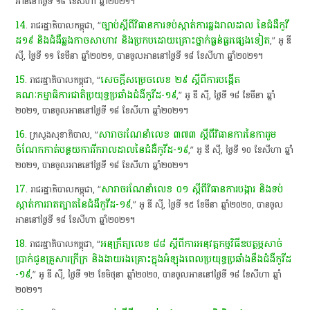
អាន​នៅ​ថ្ងៃ​ទី​ ១៨​ ខែសីហា​ ឆ្នាំ​២០២១​។​
14
ច្បាប់​ស្តី​ពី​វិធានការ​ទប់ស្កាត់​ការ​ឆ្លង​រាលដាល​ នៃ​ជំងឺ​កូ​វី​
. ​រាជរដ្ឋាភិបាល​កម្ពុជា​,​ “​
ដ​១៩​ និង​ជំងឺឆ្លង​កាច​សាហាវ​ និង​ប្រកបដោយ​គ្រោះថ្នាក់​ធ្ងន់ធ្ងរ​ផ្សេង​ទៀត
​,”​ អូ​ ឌី​
ស៊ី​,​ ថ្ងៃ​ទី​ ១១​ ខែមីនា​ ឆ្នាំ​២០២១,​ បាន​ចូល​អាន​នៅ​ថ្ងៃ​ទី​ ១៨​ ខែសីហា​ ឆ្នាំ​២០២១​។​
15
សេចក្តីសម្រេច​លេខ​ ២៩​ ស្តី​ពី​ការ​បង្កើត​
. ​រាជរដ្ឋាភិបាល​កម្ពុជា​,​ “​
គណៈកម្មាធិការ​ជាតិ​ប្រយុទ្ធ​ប្រឆាំង​ជំងឺ​កូ​វី​ដ​-១៩
,”​ អូ​ ឌី​ ស៊ី​,​ ថ្ងៃ​ទី​ ១៨​ ខែមីនា​ ឆ្នាំ​
២០២១,​ បាន​ចូល​អាន​នៅ​ថ្ងៃ​ទី​ ១៨​ ខែសីហា​ ឆ្នាំ​២០២១​។​
16
សារាចរ​ណែនាំ​លេខ​ ៣៧៣​ ស្ដី​ពី​វិធានការ​នៃ​ការ​រួម
. ​ក្រសួងសុខាភិបាល​,​ “​
ចំណែក​កាត់​បន្ថយ​ការ​រីក​រាលដាល​នៃ​ជំងឺ​កូ​វី​ដ​-១៩
,”​ អូ​ ឌី​ ស៊ី​,​ ថ្ងៃ​ទី​ ១០​ ខែសីហា​ ឆ្នាំ​
២០២១,​ បាន​ចូល​អាន​នៅ​ថ្ងៃ​ទី​ ១៨​ ខែសីហា​ ឆ្នាំ​២០២១​។​
17
សារាចរ​ណែនាំ​លេខ​ ០១​ ស្តី​ពី​វិធានការ​បង្ការ​ និង​ទប់
. ​រាជរដ្ឋាភិបាល​កម្ពុជា​,​ “​
ស្កាត់​ការ​រាតត្បាត​នៃ​ជំងឺ​កូ​វី​ដ​-១៩
,”​ អូ​ ឌី​ ស៊ី​,​ ថ្ងៃ​ទី​ ១៥​ ខែមីនា​ ឆ្នាំ​២០២០,​ បាន​ចូល​
អាន​នៅ​ថ្ងៃ​ទី​ ១៨​ ខែសីហា​ ឆ្នាំ​២០២១​។​
18
​អនុក្រឹត្យ​លេខ​ ៨៨ ស្តី​ពី​ការ​អនុវត្ត​កម្មវិធី​ឧបត្ថម្ភ​សាច់
. ​រាជរដ្ឋាភិបាល​កម្ពុជា​,​ “
ប្រាក់​ជូន​គ្រួសារ​ក្រីក្រ​ និង​ងាយ​រង​គ្រោះ​ក្នុងអំឡុងពេល​ប្រយុទ្ធ​ប្រឆាំង​នឹង​ជំងឺ​កូ​វី​ដ​
-១៩
,”​ អូ​ ឌី​ ស៊ី​,​ ថ្ងៃ​ទី​ ១២​ ខែមិថុនា​ ឆ្នាំ​២០២០,​ បាន​ចូល​អាន​នៅ​ថ្ងៃ​ទី​ ១៨​ ខែសីហា​ ឆ្នាំ​
២០២១​។​