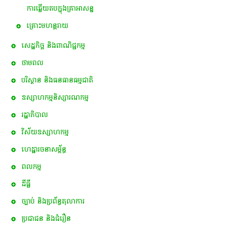
ការឆ្លើយតបក្នុងគ្រាអាសន្ន
គ្រោះមហន្តរាយ
សេដ្ឋកិច្ច និងពាណិជ្ជកម្ម
ថាមពល
បរិស្ថាន និងធនធានធម្មជាតិ
ឧស្សាហកម្មនិស្សារណកម្ម
រដ្ឋាភិបាល
វិស័យឧស្សាហកម្ម
ហេដ្ឋារចនាសម្ព័ន្ធ
ពល​កម្ម
ដីធ្លី
ច្បាប់ និងប្រព័ន្ធតុលាការ
ប្រជាជន និងជំរឿន