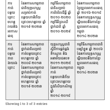
ការ
ផែនការសកម្មភាព
កម្មវិធីសកម្មភាព
ផែនការសកម្មភាព
កាត់
ជាតិយុទ្ធសាស្ត្រ
ជាតិសម្រាប់
ប្រែប្រួលអាកាសធាតុ
បន្ថយ
សម្រាប់កាត់
ការរិចរិលដីធ្លី ឆ្នាំ
ឆ្នាំ ២០១៦-២០១៨
គ្រោះ
បន្ថយហានិភ័យ
២០១០-២០២០
ផែនការយុទ្ធសាស្រ្ត
មហន្ត
គ្រោះមហន្តរាយ ឆ្នាំ
កម្មវិធីព្រៃឈើ
ឆ្លើយតបនឹងការប្រែ
រាយនិង
២០១៩-២០២៣
ថ្នាក់ជាតិ ឆ្នាំ
ប្រួលអាកាសធាតុ
អាកាស
២០១០-២០២៩
កម្ពុជា
ធាតុ
២០១៤-២០២៣
ការ
ផែនការសកម្មភាព
យុទ្ធសាស្ត្រជាតិ
កម្មវិធីសកម្មភាពជាតិ
កាត់
ថ្នាក់ជាតិសម្រាប់
ស្តីពីការផ្គត់ផ្គង់
បន្សាំខ្លួន ឆ្នាំ ២០០៦
បន្ថយ
កាត់បន្ថយគ្រោះ
ទឹកស្អាត និង
ផែនការយុទ្ធសាស្រ្ត
ភាព
មហន្តរាយ ឆ្នាំ
អនាម័យជនបទ
ឆ្លើយតបនឹងការប្រែ
ងាយរង
២០០៨-២០១៣
២០១១-២០២៥
ប្រួលអាកាសធាតុ
គ្រោះ
ផែនការសកម្មភាព
ផែនការសកម្មភាព
កម្ពុជា
ថ្នាក់ជាតិសម្រាប់
កាត់
២០១៤-២០២៣
កាត់បន្ថយគ្រោះ
បន្ថយហានិភ័យ
មហន្តរាយ ឆ្នាំ
គ្រោះមហន្តរាយ
២០១៩-២០២៣
ក្នុងវិស័យកសិកម្ម
ឆ្នាំ
២០១៤-២០១៨
Showing 1 to 3 of 3 entries