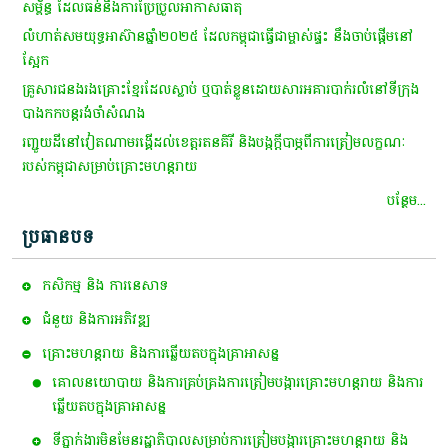
សម្ព័ន្ធ ដែល​ធន់​នឹង​ការ​ប្រែ​ប្រួល​អាកាស​ធាតុ
លំហាត់សមយុទ្ធអាស៊ានឆ្នាំ២០២៥ ដែលកម្ពុជាធ្វើជាម្ចាស់ផ្ទះ នឹងចាប់ផ្តើមនៅ
ស្អែក
គ្រួសារជនងរងគ្រោះខ្មែរដែលស្លាប់ ឬបាត់ខ្លួនដោយសារអគារបាក់រលំនៅទីក្រុង
បាងកកបន្តរង់ចាំសំណង
រញ្ជួយដី​នៅវៀតណាម​រង្គើដល់ខេត្តរតនគិរី និង​បង្ក​ក្ដីបាម្ភ​​ពី​ការត្រៀមលក្ខណៈ​
របស់​កម្ពុជា​សម្រាប់​គ្រោះមហន្តរាយ
បន្ថែម...
ប្រធានបទ
កសិកម្ម​ និង​ ការ​នេ​សាទ​
ជំនួយ និងការអភិវឌ្ឍ
គ្រោះមហន្តរាយ និងការឆ្លើយតបក្នុងគ្រាអាសន្ន
គោលនយោបាយ និងការគ្រប់គ្រងការត្រៀមបង្ការគ្រោះមហន្តរាយ និងការ
ឆ្លើយតបក្នុងគ្រាអាសន្ន
ទីភ្នាក់ងារមិនមែនរដ្ឋាភិបាលសម្រាប់ការត្រៀមបង្ការគ្រោះមហន្តរាយ និង