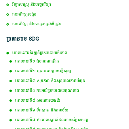
វិទ្យាសាស្ត្រ និងបច្ចេកវិទ្យា
ការ​អភិវឌ្ឍ​សង្គម
ការអភិវឌ្ឍ និងការគ្រប់គ្រងទីក្រុង
ប្រធានបទ SDG
គោលដៅ​អភិវឌ្ឍន៍​ប្រកបដោយ​ចីរភាព
គោលដៅ​ទី​១​ ពុំ​មាន​ភាព​ក្រីក្រ
គោលដៅទី២ គ្រោះអត់ឃ្លានស្មើសូន្យ
គោលដៅទី៣ សុខភាព និងសុខុមាលភាពមាំមួន
គោលដៅទី៤ ការអប់រំប្រកបដោយគុណភាព
គោលដៅទី៥ សមភាពយេនឌ័រ
គោលដៅទី៦ ទឹកស្អាត និងអនាម័យ
គោលដៅទី៧ ថាមពលស្អាត​ដែលមានតម្លៃសមរម្យ