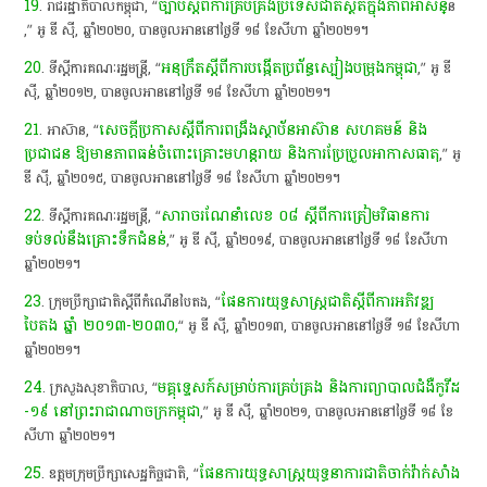
19
​ច្បាប់​ស្តី​ពី​ការ​គ្រប់គ្រង​ប្រទេស​ជាតិ​ស្ថិត​ក្នុង​ភាព​អាសន្
. ​រាជរដ្ឋាភិបាល​កម្ពុជា​,​ “
ន​
,”​ អូ​ ឌី​ ស៊ី​,​ ឆ្នាំ​២០២០,​ បាន​ចូល​អាន​នៅ​ថ្ងៃ​ទី​ ១៨​ ខែសីហា​ ឆ្នាំ​២០២១​។​
20
អនុ​ក្រឹ​ត​ស្តី​ពី​ការ​បង្កើត​ប្រព័ន្ធ​ស្បៀង​បម្រុង​កម្ពុជា
. ​ទីស្តីការគណៈរដ្ឋមន្ត្រី​,​ “​
​,”​ អូ​ ឌី​
ស៊ី​,​ ឆ្នាំ​២០១២,​ បាន​ចូល​អាន​នៅ​ថ្ងៃ​ទី​ ១៨​ ខែសីហា​ ឆ្នាំ​២០២១​។​
21
សេចក្តី​ប្រកាស​ស្តី​ពី​ការ​ពង្រឹង​ស្ថាប័ន​អាស៊ាន​ សហគមន៍​ និង​
. ​អាស៊ាន​,​ “​
ប្រជាជន​ ឱ្យ​មាន​ភាព​ធន់​ចំពោះ​គ្រោះ​មហន្តរាយ​ និង​ការ​ប្រែប្រួល​អាកាសធាតុ
​,”​ អូ​
ឌី​ ស៊ី​,​ ឆ្នាំ​២០១៥,​ បាន​ចូល​អាន​នៅ​ថ្ងៃ​ទី​ ១៨​ ខែសីហា​ ឆ្នាំ​២០២១​។​
22
សារាចរ​ណែនាំ​លេខ​ ០៨​ ស្ដី​ពី​ការ​ត្រៀម​វិធានការ​
. ​ទីស្តីការគណៈរដ្ឋមន្ត្រី​,​ “​
ទប់ទល់​នឹង​គ្រោះ​ទឹកជំនន់​
,”​ អូ​ ឌី​ ស៊ី​,​ ឆ្នាំ​២០១៩,​ បាន​ចូល​អាន​នៅ​ថ្ងៃ​ទី​ ១៨​ ខែសីហា​
ឆ្នាំ​២០២១​។​
23
ផែនការ​យុទ្ធសាស្ត្រ​ជាតិ​ស្ដី​ពី​ការ​អភិវឌ្ឍ​
. ​ក្រុមប្រឹក្សា​ជាតិ​ស្តី​ពី​កំណើន​បៃតង​,​ “​
បៃតង​ ឆ្នាំ​ ២០១៣-២០៣០,
“​ អូ​ ឌី​ ស៊ី​,​ ឆ្នាំ​២០១៣,​ បាន​ចូល​អាន​នៅ​ថ្ងៃ​ទី​ ១៨​ ខែសីហា​
ឆ្នាំ​២០២១​។​
24
ម​គ្គុ​ទេ្ទ​សក៍​សម្រាប់​ការ​គ្រប់គ្រង​ និង​ការ​ព្យាបាល​ជំងឺ​កូ​វី​ដ​
. ​ក្រសួងសុខាភិបាល​,​ “​
-១៩​ នៅ​ព្រះរាជាណាចក្រ​កម្ពុជា
​,”​ អូ​ ឌី​ ស៊ី​,​ ឆ្នាំ​២០២១,​ បាន​ចូល​អាន​នៅ​ថ្ងៃ​ទី​ ១៨​ ខែ
សីហា​ ឆ្នាំ​២០២១​។​
25
ផែនការ​យុទ្ធសាស្ត្រ​យុទ្ធនាការ​ជាតិ​ចាក់​វ៉ាក់សាំង​
. ​ឧត្តម​ក្រុមប្រឹក្សា​សេដ្ឋកិច្ចជាតិ​,​ “​