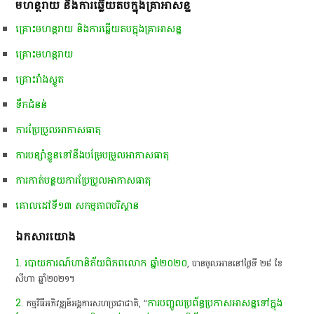
មហន្តរាយ​ និង​ការ​ឆ្លើយ​តប​ក្នុង​គ្រាអាសន្ន​
​គ្រោះ​មហន្តរាយ​ និង​ការ​ឆ្លើយ​តប​ក្នុង​គ្រាអាសន្ន​
​គ្រោះ​មហន្តរាយ​
​គ្រោះ​រាំង​ស្ងួត​​
ទឹកជំនន់​
ការប្រែប្រួលអាកាសធាតុ
ការបន្សាំខ្លួនទៅនឹងបម្រែបម្រួលអាកាសធាតុ
ការកាត់បន្ថយការប្រែប្រួលអាកាសធាតុ
គោលដៅទី​១៣ ស​កម្ម​ភាព​​បរិស្ថាន​
ឯកសារយោង
1
របាយការណ៍​ហានិភ័យ​ពិភពលោក​ ឆ្នាំ​២០២០
. ​
,​ បាន​ចូល​អាន​នៅ​ថ្ងៃ​ទី​ ២៨​ ខែ
សីហា​ ឆ្នាំ​២០២១​។​
2
ការ​បញ្ចូល​ប្រព័ន្ធ​ប្រកាស​អាសន្ន​ទៅ​ក្នុង​
. ​កម្មវិធី​អភិវឌ្ឍន៍​អង្គការសហប្រជាជាតិ​,​ “​