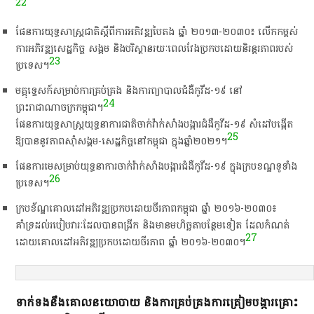
22
​ផែនការ​យុទ្ធសាស្ត្រ​ជាតិ​ស្ដី​ពី​ការ​អភិវឌ្ឍ​បៃតង​ ឆ្នាំ​ ២០១៣-២០៣០៖​ លើកកម្ពស់​
ការ​អភិវឌ្ឍ​សេដ្ឋកិច្ច​ សង្គម​ និង​បរិស្ថាន​រយៈពេល​វែង​ប្រកបដោយ​និរន្តរភាព​របស់​
23
ប្រទេស​។​
​ម​គ្គុ​ទេ្ទ​សក៍​សម្រាប់​ការ​គ្រប់គ្រង​ និង​ការ​ព្យាបាល​ជំងឺ​កូ​វី​ដ​-១៩​ នៅ​
24
ព្រះរាជាណាចក្រ​កម្ពុជា​។​
​ផែនការ​យុទ្ធសាស្ត្រ​យុទ្ធនាការ​ជាតិ​ចាក់​វ៉ាក់សាំង​បង្ការ​ជំងឺ​កូ​វី​ដ​-១៩​ សំដៅ​បង្កើត​
25
ឱ្យ​បាន​នូវ​ភាពស៊ាំ​សង្គម​-​សេដ្ឋកិច្ច​នៅ​កម្ពុជា​ ក្នុង​ឆ្នាំ​២០២១​។​
​ផែនការមេ​សម្រាប់​យុទ្ធនាការ​ចាក់​វ៉ាក់សាំង​បង្ការ​ជំងឺ​កូ​វី​ដ​-១៩​ ក្នុង​ក្រប​ខណ្ឌ​ទូ​ទាំង​
26
ប្រទេស​។​
​ក្របខ័ណ្ឌ​គោលដៅ​អភិវឌ្ឍ​ប្រកបដោយ​ចីរភាព​កម្ពុជា​ ឆ្នាំ​ ២០១៦-២០៣០៖​
គាំទ្រ​ដល់​របៀបវារៈ​ដែល​បាន​ពង្រីក​ និង​មាន​មហិច្ឆតា​បន្ថែម​ទៀត​ ដែល​កំណត់​
27
ដោយ​គោលដៅ​អភិវឌ្ឍ​ប្រកបដោយ​ចីរភាព​ ឆ្នាំ​ ២០១៦-២០៣០​។​
ទាក់ទង​នឹង​គោលនយោបាយ​ និង​ការ​គ្រប់គ្រង​ការ​ត្រៀម​បង្ការ​គ្រោះ​