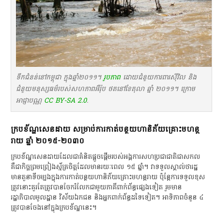
ទឹកជំនន់នៅកម្ពុជា ក្នុងឆ្នាំ២០១១។
រូបភាព
ដោយ
ជំនួយការពារស៊ីវិល និង
ជំនួយមនុស្សធម៌របស់សហភាពអឺរ៉ុប ថតនៅខែតុលា ឆ្នាំ ២០១១។ ក្រោម
អាជ្ញាបណ្ណ
CC BY-SA 2.0
.
​ក្របខ័ណ្ឌ​សេន​ដាយ​ សម្រាប់​ការ​កាត់​បន្ថយ​ហានិភ័យ​គ្រោះ​មហន្ត
រាយ​ ឆ្នាំ​ ២០១៥-២០៣០
​ក្របខ័ណ្ឌ​សេន​ដាយ​ដែល​ជា​គំនិត​ផ្តួចផ្តើម​របស់​អង្គការសហប្រជាជាតិ​ជាស​កល​
គឺជា​កិច្ចព្រមព្រៀង​ស្ម័គ្រចិត្ត​ដែល​មាន​រយៈពេល​ ១៥​ ឆ្នាំ​។​ វា​ទទួលស្គាល់​ថា​រដ្ឋ​
មាន​តួនាទី​ចម្បង​ក្នុង​ការ​កាត់​បន្ថយ​ហានិភ័យ​គ្រោះ​មហន្តរាយ​ ប៉ុន្តែ​ការ​ទទួលខុស
ត្រូវ​នោះ​គួរតែ​ត្រូវ​បាន​ចែករំលែក​ជាមួយ​ភាគី​ពាក់ព័ន្ធ​ផ្សេង​ទៀត​ រួម​មាន​
រដ្ឋាភិបាល​មូលដ្ឋាន​ វិស័យ​ឯកជន​ និង​អ្នក​ពាក់ព័ន្ធ​ដទៃ​ទៀត​។​ អាទិភាព​ចំនួន​ ៤​
ត្រូវ​បាន​ចែង​នៅ​ក្នុង​ក្របខ័ណ្ឌ​នេះ​។​