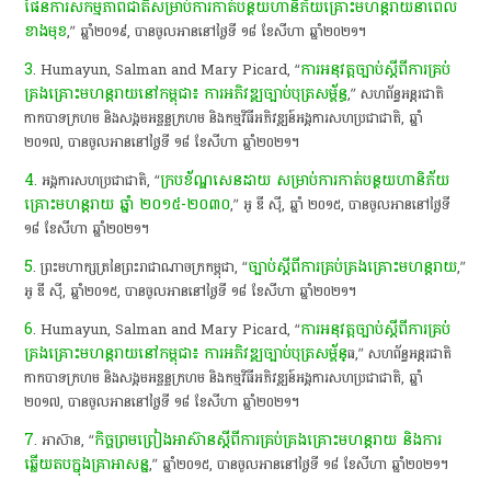
ផែនការ​សកម្មភាព​ជាតិ​សម្រាប់​ការ​កាត់​បន្ថយ​ហានិភ័យ​គ្រោះ​មហន្តរាយ​នា​ពេល​
ខាង​មុខ
​,”​ ឆ្នាំ​២០១៩,​ បាន​ចូល​អាន​នៅ​ថ្ងៃ​ទី​ ១៨​ ខែសីហា​ ឆ្នាំ​២០២១​។​
3
ការ​អនុវត្ត​ច្បាប់​ស្តី​ពី​ការ​គ្រប់
. Humayun,​ Salman​ and​ Mary​ Picard,​ “​
គ្រង​គ្រោះ​មហន្តរាយ​នៅ​កម្ពុជា​៖​ ការ​អភិវឌ្ឍ​ច្បាប់​បុត្រ​សម្ព័ន្ធ
​,”​ សហព័ន្ធ​អន្តរជាតិ​
កាកបាទក្រហម​ និង​សង្គម​អ​ឌ្ច​ន្ទ​ក្រហម​ និង​កម្មវិធី​អភិវឌ្ឍន៍​អង្គការសហប្រជាជាតិ​,​ ឆ្នាំ​
២០១៧,​ បាន​ចូល​អាន​នៅ​ថ្ងៃ​ទី​ ១៨​ ខែសីហា​ ឆ្នាំ​២០២១​។​
4
​ក្របខ័ណ្ឌ​សេន​ដាយ​ សម្រាប់​ការ​កាត់​បន្ថយ​ហានិភ័យ​
. ​អង្គការសហប្រជាជាតិ​,​ “
គ្រោះ​មហន្តរាយ​ ឆ្នាំ​ ២០១៥-២០៣០
,”​ អូ​ ឌី​ ស៊ី​,​ ឆ្នាំ​ ២០១៥,​ បាន​ចូល​អាន​នៅ​ថ្ងៃ​ទី​
១៨​ ខែសីហា​ ឆ្នាំ​២០២១​។​
5
ច្បាប់​ស្តី​ពី​ការ​គ្រប់គ្រង​គ្រោះ​មហន្តរាយ
. ​ព្រះមហាក្សត្រ​នៃ​ព្រះរាជាណាចក្រ​កម្ពុជា​,​ “​
​,”​
អូ​ ឌី​ ស៊ី​,​ ឆ្នាំ​២០១៥,​ បាន​ចូល​អាន​នៅ​ថ្ងៃ​ទី​ ១៨​ ខែសីហា​ ឆ្នាំ​២០២១​។​
6
ការ​អនុវត្ត​ច្បាប់​ស្តី​ពី​ការ​គ្រប់
. Humayun,​ Salman​ and​ Mary​ Picard,​ “​
គ្រង​គ្រោះ​មហន្តរាយ​នៅ​កម្ពុជា​៖​ ការ​អភិវឌ្ឍ​ច្បាប់​បុត្រ​សម្ព័ន្
ធ​,”​ សហព័ន្ធ​អន្តរជាតិ​
កាកបាទក្រហម​ និង​សង្គម​អ​ឌ្ច​ន្ទ​ក្រហម​ និង​កម្មវិធី​អភិវឌ្ឍន៍​អង្គការសហប្រជាជាតិ​,​ ឆ្នាំ​
២០១៧,​ បាន​ចូល​អាន​នៅ​ថ្ងៃ​ទី​ ១៨​ ខែសីហា​ ឆ្នាំ​២០២១​។​
7
កិច្ចព្រមព្រៀង​អាស៊ាន​ស្តី​ពី​ការ​គ្រប់គ្រង​គ្រោះ​មហន្តរាយ​ និង​ការ​
. ​អាស៊ាន​,​ “​
ឆ្លើយ​តប​ក្នុង​គ្រាអាសន្ន
​,”​ ឆ្នាំ​២០១៥,​ បាន​ចូល​អាន​នៅ​ថ្ងៃ​ទី​ ១៨​ ខែសីហា​ ឆ្នាំ​២០២១​។​