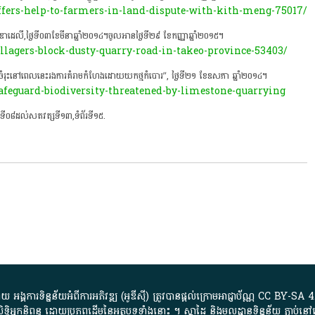
fers-help-to-farmers-in-land-dispute-with-kith-meng-75017/
ូឌាដេលី,ថ្ងៃទី០៣ខែមីនាឆ្នាំ២០១៤។ចូលអានថ្ងៃទី២៩ ខែកញ្ញា​ឆ្នាំ​២០១៥។
lagers-block-dusty-quarry-road-in-takeo-province-53403/
រជីវចំរុះនៅពេលនេះរងការគំរាមកំហែងដោយយកថ្មកំបោរ”, ថ្ងៃទី២១ ខែឧសភា ឆ្នាំ២០១៤។
afeguard-biodiversity-threatened-by-limestone-quarrying
ី០៨ដល់សតវត្សទី១៣,ទំព័រទី១៥.
្គការ​ទិន្នន័យ​អំពី​ការអភិវឌ្ឍ​​ (អូ​ឌី​ស៊ី)​ ត្រូវ​បាន​ផ្តល់​ក្រោម​អាជ្ញាប័ណ្ណ​
CC BY-SA 4
ធិអ្នកនិពន្ធ ដោយ​ប្រភពដើម​នៃ​​អត្ថបទទាំង​នោះ​ ។​ ស្នាដៃ​ និង​មូលដ្ឋាន​ទិន្នន័យ ​ភ្ជាប់​នៅ​