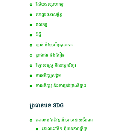
វិស័យឧស្សាហកម្ម
ហេដ្ឋារចនាសម្ព័ន្ធ
ពល​កម្ម
ដីធ្លី
ច្បាប់ និងប្រព័ន្ធតុលាការ
ប្រជាជន និងជំរឿន
វិទ្យាសាស្ត្រ និងបច្ចេកវិទ្យា
ការ​អភិវឌ្ឍ​សង្គម
ការអភិវឌ្ឍ និងការគ្រប់គ្រងទីក្រុង
ប្រធានបទ SDG
គោលដៅ​អភិវឌ្ឍន៍​ប្រកបដោយ​ចីរភាព
គោលដៅ​ទី​១​ ពុំ​មាន​ភាព​ក្រីក្រ