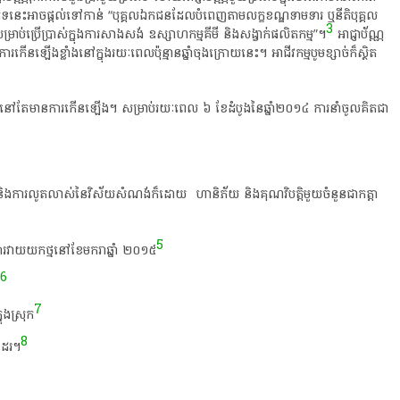
ភេទនេះអាចផ្តល់ទៅកាន់ “​បុគ្គលឯកជន​​ដែលបំពេញតាមលក្ខខណ្ឌទាមទារ ឬ​នីតិបុគ្គល​
3
ម្រាប់​ប្រើប្រាស់ក្នុងការ​សាងសង់​​ ​ឧស្សាហកម្មគីមី និងសង្វាក់ផលិតកម្ម”។
អាជ្ញាប័ណ្ណ
ឡើងខ្លាំង​នៅ​ក្នុង​រយៈពេលប៉ុន្មាន​ឆ្នាំ​ចុង​ក្រោយ​នេះ​។ អាជីវកម្ម​បូម​ខ្សាច់ក៏ស្ថិត​
សំណង់​នៅតែមានការកើនឡើង​។ សម្រាប់​រយៈពេល ៦ ខែ​ដំបូង​នៃ​ឆ្នាំ២០១៤ ការនាំចូលគិតជា
 និងការលូតលាស់នៃ​​វិស័យ​សំណង់ក៏ដោយ ​ ​ហា​និ​ភ័យ​ និង​គុណវិបត្តិមួយចំនួនជាកត្តា
5
ង​ការវាយយក​ថ្ម​នៅ​​ខែ​មករា​ឆ្នាំ ​២០១៥
6
7
នុង​ស្រុក
8
ដែរ​។