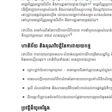
2
អាជ្ញាប័ណ្ណអណ្តូងរ៉ែបើក និងការដ្ឋានវាយថ្មនេះតែម្តង។
អាជ្ញាប័ណ្ណប្រ
ដើម្បី​ទាញ​យក​សម្ភារ​សំណង់ ​និង​សារធាតុ​រ៉ែ​ឧស្សាហកម្ម ពី​រ​ណ្តៅរុករកស
នេះត្រូវបានផ្តល់ជូនជាច្រើន ដោយសារ​​តម្រូវការនៃ​សម្ភារៈសាងសង់​មាន​ការកើន
នៅ​ក្រោមអាជ្ញាប័ណ្ណ​អណ្ដូងរ៉ែ​បើក និង​ការដ្ឋាន​វាយ​ថ្មផងដែរ។
ទោះ​បី​ជា ​មាន​កំណើន​នៃ​ការ​ជីក​យក​រ៉ែ​ក៏ដោយ ការ​នាំ​ចូល​សម្ភារ​
4
ទឹកប្រាក់ប្រមាណ ២២៩ លានដុល្លារ។
ហានិភ័យ និង​គុណវិបត្តិនៃការវាយយកថ្ម
ទោះបីជា ការវាយយកថ្មមាន​សារៈ​សំខាន់​សម្រាប់ការរីក​ចម្រើន​សេដ្ឋកិច្ច
មិនអាចជៀសផុត។ ហានិភ័យទាំងនេះ មានដូចខាងក្រោម៖
​គ្រោះថ្នាក់​ចំពោះកម្មកររុករក​ – មានកម្មករពីរ​នាក់ត្រូវ​បាន​ស្លាប់​ក្នុ
មានសេចក្តី​រាយការណ៍​ពីការ​រំខាននៃការវាយយក​ថ្មទៅលើ​ដី​កសិកម្ម
ធូលី​ សំ​លេង​រំខាន​ និងសារធាតុ​គីមី​បាន​ប៉ះពាល់​ដល់​ការ​ផ្គត់​ផ្គង់​ទឹក​ក្
ជី​វ​ចម្រុះ​​ក៏​ត្រូវ​បាន​គំរាមកំហែង​ដោយ​កន្លែង​វាយយក​ថ្ម​មួយ​ចំនួនផង
ប្រវត្តិដ៏​យូរអង្វែង