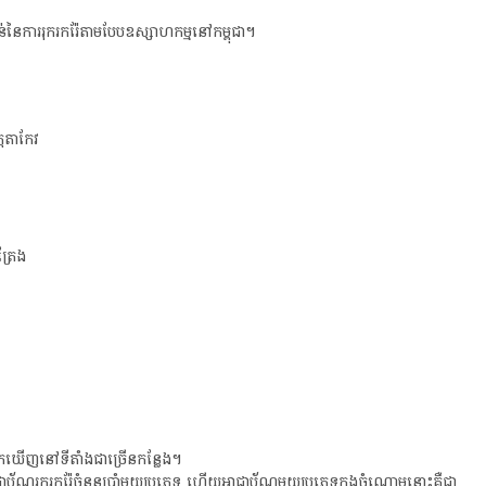
នៃ​ការ​រុក​រក​រ៉ែតាមបែបឧស្សាហកម្ម​នៅ​កម្ពុជា​។
ត្ត​តាកែវ
​ត្រែង
​រក​ឃើញ​នៅ​​ទីតាំង​ជា​ច្រើនកន្លែង​។
នអាជ្ញាប័ណ្ណ​រុករក​រ៉ែ​ចំនួន​ប្រាំមួយ​ប្រភេទ​ ហើយអាជ្ញាប័ណ្ណមួយប្រភេទក្នុងចំណោមនោះគឺជា