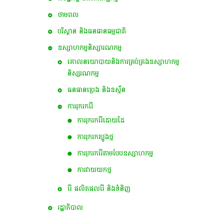
ថាមពល
បរិស្ថាន និងធនធានធម្មជាតិ
ឧស្សាហកម្មនិស្សារណកម្ម
គោលនយោបាយនិងការគ្រប់គ្រងឧស្សាហកម្ម
និស្សរណកម្ម
ធនធានប្រេង និងឧស្ម័ន
ការរុករករ៉ែ
ការរុករករ៉ែដោយដៃ
ការរុករកត្បូងថ្ម
ការរុករករ៉ែតាមបែបឧស្សាហកម្ម
ការវាយយកថ្ម
រ៉ែ ផលិតផលរ៉ែ និងទំនិញ
រដ្ឋាភិបាល