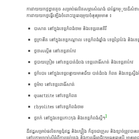
ការវាយយកថ្មខ្នាត​តូច សម្រាប់​ផលិត​សម្ភារ​សំណង់​ ជា​ផ្នែក​មួួយដ៏សំខាន់​​
ការវាយយកថ្មធ្វើឡើងចំពោះវត្ថុធាតុមួយចំនួនរួមមាន ៖
បាសាត នៅ​ក្នុង​ខេត្ត​កំពង់​ចាម ​និង​ខេត្ត​រតនគិរី
​ថ្ម​ក្រា​នី​ត​​ នៅ​ក្នុង​ខេត្ត​ក​ណ្តា​ល ​ខេត្តកំពង់​ឆ្នាំ​ង​ ខេត្ត​ព្រៃវែង​ និង​ខេ
ថ្មចាសស្មីន​ នៅ​ខេត្ត​តាកែវ
​ថ្មបាយក្រៀម ​នៅ​ខេត្ត​បាត់ដំបង ខេត្ត​ពោធិ៍សាត់ ​និងខេត្ត​តាកែវ
​ថ្ម​កំបោរ ​នៅ​ក្នុង​ខេត្ត​បន្ទាយ​មាន​ជ័យ​ បាត់ដំបង​ កំពត ​និង​ខេត្ត​ស្ទឹង
​​ថ្ម​ម៉ា​ប​ នៅខេត្ត​ពោធិ៍សាត់
quartzite នៅ​ខេត្ត​កំពត
rhyolites នៅ​ខេត្ត​កំពង់ចាម
1
​ថ្មភក់​ នៅ​ក្នុង​ខេត្ត​កោះ​កុង ​និង​ខេត្ត​កំពង់ស្ពឺ​។
ដីឥដ្ឋ​សម្រាប់​ផលិតកម្មដុំឥដ្ឋ ​និង​ក្បឿង​ ក៏ដូចជា​ក្រួស និងខ្សាច់​ត្រូវ​បាន
នៅក្រោម​ច្បាប់​ស្តី​អំពី​ការគ្រប់គ្រង​ និង​ការ​ធ្វើអាជីវកម្ម​ធនធាន​រ៉ែ មា