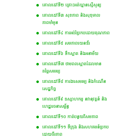
គោលដៅទី២ គ្រោះអត់ឃ្លានស្មើសូន្យ
គោលដៅទី៣ សុខភាព និងសុខុមាល
ភាពមាំមួន
គោលដៅទី៤ ការអប់រំប្រកបដោយគុណភាព
គោលដៅទី៥ សមភាពយេនឌ័រ
គោលដៅទី៦ ទឹកស្អាត និងអនាម័យ
គោលដៅទី៧ ថាមពលស្អាត​ដែលមាន
តម្លៃសមរម្យ
គោលដៅទី៨ ការងារសមរម្យ និងកំណើន
សេដ្ឋកិច្ច
គោលដៅទី៩ ឧស្សាហកម្ម នវានុវត្តន៍ និង
ហេដ្ឋារចនាសម្ព័ន្ធ
គោលដៅទី១០ កាត់បន្ថយវិសមភាព
គោលដៅទី១១ ទីក្រុង និងសហគមន៍ប្រកប
ដោយចីរភាព