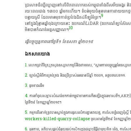
​ប្រាសាទដ៏​ល្បីល្បាញនៅ​លើ​ពិភព​លោករបស់កម្ពុជា​តាំងពី​សម័យ​អង្គរ​
រយៈពេល​ជាង ១៣០០ ឆ្នាំ​មក​ហើយ​។ តំបន់​មួយ​ចំនួនមានការវាយយកថ្មជាទ្
9
បន្ទាយ​ស្រី ដែល​មានមុខកាត់ប្រវែងជិត​៤​គីឡូ​ម៉ែត្រ​។
នៅក្នុង​ប៉ុន្មាន​ឆ្នាំ​ចុងក្រោយ​នេះ​ ឧបករណ៍​LiDAR (ឧបករណ៍​ឡាស៊ែរ
10
មិនបាន​កំណត់អត្តសញ្ញាណ​។
ធ្វើបច្ចុប្បន្នភាពនៅថ្ងៃទី១ ខែឧសភា ឆ្នាំ២០១៥
ឯកសារយោង
1
. លោកជ្រាវិចិត្រ,ក្រសួងឧស្សាហកម្មរ៉ែនិងថាមពល, “ស្ថានភាពបច្ចុប្បន្ននៃឧស្សាហក
2
. ច្បាប់ស្តីអំពីការគ្រប់គ្រង និងប្រើប្រាស់ធនធានរ៉ែឆ្នាំ ២០០១, អត្ថបទលេខ១១.
3
. ដូចខាងដើម
4
. ការនាំចូលសម្ភារៈសំណង់មកកាន់កម្ពុជាមានការកើនឡើងក្នុងឆមាសទី១,AKP,ថ
ថ្ងៃទី២៩ ខែកញ្ញា​ឆ្នាំ​២០១៥។
5
. កម្មករពីរនាក់ត្រូវបានស្លាប់ក្នុងការដួលរលំការដ្ឋានវាយថ្ម, ការសែតភ្នំពេញប៉ុស្ត
workers-killed-quarry-collapse
ចូលអានថ្ងៃទី២៩ ខែកញ្ញា​ឆ្នាំ
6
. អូនភាព, អភិបាលផ្តល់ជំនួយដល់កសិករក្នុងជម្លោះដីធ្លីជាមួយគិត ម៉េង, ការសែតដ