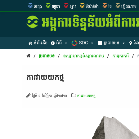
មេគង្គ
កម្ពុជា
ឡាវ
មីយ៉ាន់ម៉ា
ថៃ
វៀតណាម
ទំព័រដើម
អំពី
SDG
ប្រធានបទ
ផែ
/
/
/
/
ប្រធានបទ
ឧស្សាហកម្មនិស្សារណកម្ម
ការរុករករ៉ែ
ក
ការវាយយកថ្ម
ថ្ងៃទី ៨ ខែវិច្ឆិកា ឆ្នាំ២០២០
ការវាយយកថ្ម