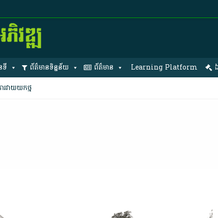
នទី
ព័ត៌មានទិន្នន័យ
ព័ត៌មាន
Learning Platform
ឯ
ារវាយយកថ្ម