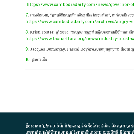
https://www.cambodiadaily.com/news/governor-of
7
. អេងម៉េងលាង, “អ្នកភូមិខឹងស្បារពីការបិទផ្លូវដីនៅខេត្តតាកែវ”, ការសែតដឺខេមប
https://www.cambodiadaily.com/archives/angry-vil
8
. Kristi Foster, ឆ្នាំ២០១៤. “ឧស្សាហកម្មត្រូវតែធ្វើសកម្មភាពដើម្បីការពា
https://www.fauna-flora.org/news/industry-must-s
9
. Jacques Dumarçay, Pascal Royère,ស្ថាបត្យកម្មកម្ពុជា៖ ពីសតវត្សទ
10
. ដូចខាងដើម
ខ្លឹមសារ​នៅ​ក្នុង​គេហទំព័រ និង​គ្រប់​ស្នា​ដៃ​ដើម​ដែល​ផលិត​ និង​បោះពុម្ព​ដោយ​ អង
តាមការ​ណែនាំ​អំពី​គោលការណ៍​នៃ​ការ​ប្រើប្រាស់​ដោយ​យុត្តិធម៌​ និង​រក្សាសិទ្