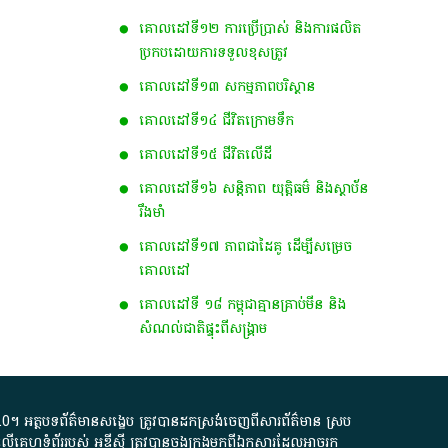
គោលដៅទី១២ ការប្រើប្រាស់ និងការផលិត
ប្រកបដោយការទទួលខុសត្រូវ​
គោលដៅទី​១៣ ស​កម្ម​ភាព​​បរិស្ថាន​
គោលដៅទី១៤ ជីវិតក្រោមទឹក
គោលដៅទី១៥ ជីវិតលើដី
គោលដៅទី១៦ សន្តិភាព យុត្តិធម៌ និងស្ថាប័ន
រឹងមាំ
គោលដៅទី១៧ ភាពជាដៃគូ ដើម្បីសម្រេច
គោលដៅ
គោលដៅ​ទី​ ១៨​ កម្ពុជា​គ្មាន​គ្រាប់​មីន​ ​និង​
សំណល់​ជាតិ​ផ្ទុះ​ពី​សង្គ្រាម​
.0
។​ អត្ថបទ​ព័ត៌មាន​សង្ខេប​ ត្រូវ​បាន​ដកស្រង់​ចេញពី​សារព័ត៌មាន ស្រប
លើ​គេហទំព័រ​របស់​ អូ​ឌី​ស៊ី​ ត្រូវ​បាន​ចងក្រង​មក​ពី​ឯកសារ​ដែល​អាច​រក​