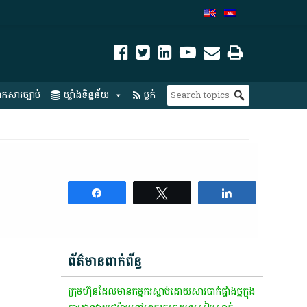
កសារច្បាប់
ឃ្លាំងទិន្នន័យ
ប្លក់
Share
Tweet
Share
ព័ត៌មានពាក់ព័ន្ធ
ក្រុមហ៊ុនដែលមានកម្មករស្លាប់ដោយសារបាក់ផ្ទាំងថ្មក្នុង