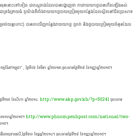
 និង​មុននោះទៅទៀត ​​ជាភស្តុតាង​ដែលបាន​បង្ហាញថា​ ការវាយយកថ្មបាន​កើត​ឡើង​អស់​
រង់ទ្រាយធំ​​ តួយ៉ាងទីតាំងវាយយក​ថ្ម​បាយក្រៀម​មួយកន្លែង​​ដែលស្ថិត​នៅ​ជិត​ប្រាសាទ​
​សម្រាប់យន្តហោះ​​) បាន​រកឃើញកន្លែង​វាយយក​ថ្ម ថ្មភក់ និង​ថ្មបាយក្រៀមមួយចំនួនដែល
ម្មរ៉ែនៅកម្ពុជា” , ថ្ងៃទី០៦ ខែមីនា ឆ្នាំ២០១៣.ចូលអានថ្ងៃទី២៩ ខែកញ្ញា​ឆ្នាំ​២០១៥។
http://www.akp.gov.kh/?p=50241
្ងៃទី២៧ ខែសីហា ឆ្នាំ២០១៤.
ចូលអាន
http://www.phnompenhpost.com/national/two-
ិ៍ ខែមករាឆ្នាំ២០១៥។
​២០១៥។
ឺខេមបូឌាដេលី,ថ្ងៃទី៣០ ខែធ្នូឆ្នាំ២០១៤។ ចូលអានថ្ងៃទី២៩ ខែកញ្ញា​ឆ្នាំ​២០១៥។