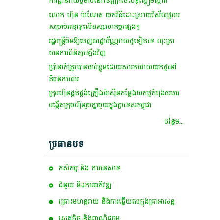
ការដ្ឋានវាយថ្មម៉ាបនៅខេត្តក្រចេះបន្តស្ងៀមស្ងាត់
លោក ហ៊ុន ម៉ា​ណែ​ត យកវិធី​ដោះ​ស្រាយ​វិស័យ​ថ្មអារ​​​
សម្រាប់អនុវត្ដ​លើ​​ឧស្សាហកម្ម​ផ្សេងៗ
រដ្ឋមន្ដ្រី​មិនឱ្យ​ចេញ​អាជ្ញាប័ណ្ណ​វាយ​ថ្ម​ទៀត​ទេ លុះត្រា​
មានការ​ពិនិត្យឡើងវិញ​
ប្រាំ​នាក់​ត្រូវ​បាន​ចាប់ខ្លួន​ដោយសារ​ការ​វាយ​យក​ថ្ម​នៅ​
តំបន់​ការពារ​
ក្រុមហ៊ុន​ផ្គត់ផ្គង់​គ្រឿង​ម៉ាស៊ីន​កន្លែង​យក​ថ្ម​កំពុង​ចរចារ​
បង្កើត​​ក្រុមហ៊ុន​រួម​គ្នា​មួយ​ក្នុង​ប្រទេស​កម្ពុជា​
បន្ថែម...
ប្រធានបទ
កសិកម្ម​ និង​ ការ​នេ​សាទ​
ជំនួយ និងការអភិវឌ្ឍ
គ្រោះមហន្តរាយ និងការឆ្លើយតបក្នុងគ្រាអាសន្ន
សេដ្ឋកិច្ច និងពាណិជ្ជកម្ម