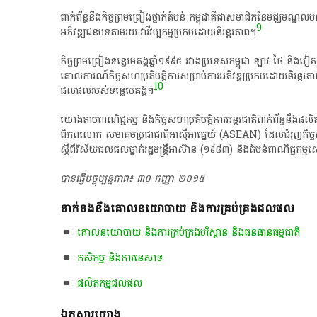
ពាក់ព័ន្ធនឹង​កិច្ច​ព្រមព្រៀង​ថ្នាក់តំបន់​ កម្ពុជា​គឺជា​សមាជិកនៃ​មជ្ឈមណ្ឌល
9
អភិវឌ្ឍជនបទ​តាមរយៈ​វារីវប្បកម្មប្រកប​ដោយ​និរន្តរ​ភាព​។
កិច្ចព្រមព្រៀង​ទន្លេមេគង្គ​ឆ្នាំ១៩៩៥ រវាង​ប្រទេសកម្ពុជា ឡាវ ថៃ និងវៀតណ
គោលការណ៍​កិច្ចសហប្រតិបត្តិ​ការ​សម្រាប់​ការអភិវឌ្ឍប្រកបដោយនិរន្តរភាព ន
10
ជលផលរបស់ទន្លេមេគង្គ។
យោង​តាម​ពាណិជ្ជកម្ម និងកិច្ចសហប្រតិបត្តិការ​អន្តរជាតិ​ពាក់ព័ន្ធនឹង​ផលិតផល
ពិភពលោក សមាគមប្រជាជាតិ​អាស៊ី​អាគ្នេយ៍ (ASEAN) ដែល​ជំរុញកិច្ចសហប្រ
ស្តីពី​វិស័យជលផល​ថ្នាក់រដ្ឋមន្រ្តី​អាស៊ាន (១៩៨៣) និង​តំបន់​ពាណិជ្ជកម្ម​ស
បានធ្វើបច្ចុប្បន្នភាព៖ ៣០​ កញ្ញា ២០១៥
ទាក់ទងនឹងគោលនយោបាយ និងការគ្រប់គ្រងជលផល
គោលនយោបាយ និងការគ្រប់គ្រងបរិស្ថាន និងធនធានធម្មជាតិ
កសិកម្ម និងការនេសាទ
ផលិតកម្មជលផល
ឯកសារយោង