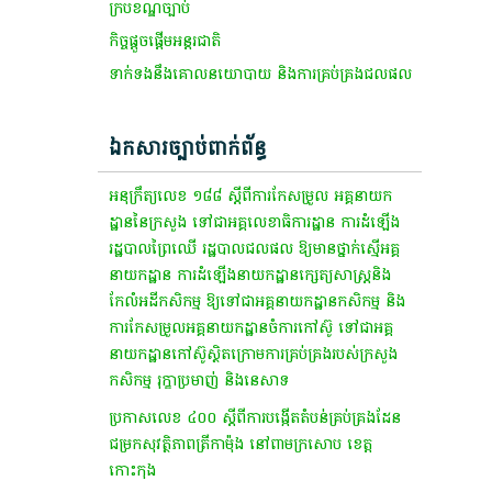
ក្របខណ្ឌច្បាប់
កិច្ចផ្តួចផ្តើមអន្តរជាតិ
ទាក់ទងនឹងគោលនយោបាយ និងការគ្រប់គ្រងជលផល
ឯកសារច្បាប់ពាក់ព័ន្ធ
អនុក្រឹត្យលេខ ១៨៨ ស្តីពីការកែសម្រួល អគ្គនាយក
ដ្ឋាននៃក្រសួង ទៅជាអគ្គលេខាធិការដ្ឋាន ការដំឡើង
រដ្ឋបាលព្រៃឈើ រដ្ឋបាលជលផល ឱ្យមានថ្នាក់ស្មើអគ្គ
នាយកដ្ឋាន ការដំឡើងនាយកដ្ឋានក្សេត្យសាស្ត្រនិង
កែលំអដីកសិកម្ម ឱ្យទៅជាអគ្គនាយកដ្ឋានកសិកម្ម និង
ការកែសម្រួលអគ្គនាយកដ្ឋានចំការកៅស៊ូ ទៅជាអគ្គ
នាយកដ្ឋានកៅស៊ូស្ថិតក្រោមការគ្រប់គ្រងរបស់ក្រសួង
កសិកម្ម រុក្ខាប្រមាញ់ និងនេសាទ
​ប្រកាស​លេខ​ ៤០០​ ស្ដី​ពី​ការ​បង្កើត​តំបន់​គ្រប់គ្រង​ដែន​
ជម្រក​សុវត្ថិភាព​ត្រី​កា​ម៉ុង​ នៅ​ពាម​ក្រសោប​ ខេត្ត
កោះកុង​