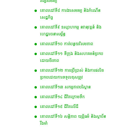
តម្លៃសមរម្យ
គោលដៅទី៨ ការងារសមរម្យ និងកំណើន
សេដ្ឋកិច្ច
គោលដៅទី៩ ឧស្សាហកម្ម នវានុវត្តន៍ និង
ហេដ្ឋារចនាសម្ព័ន្ធ
គោលដៅទី១០ កាត់បន្ថយវិសមភាព
គោលដៅទី១១ ទីក្រុង និងសហគមន៍ប្រកប
ដោយចីរភាព
គោលដៅទី១២ ការប្រើប្រាស់ និងការផលិត
ប្រកបដោយការទទួលខុសត្រូវ​
គោលដៅទី​១៣ ស​កម្ម​ភាព​​បរិស្ថាន​
គោលដៅទី១៤ ជីវិតក្រោមទឹក
គោលដៅទី១៥ ជីវិតលើដី
គោលដៅទី១៦ សន្តិភាព យុត្តិធម៌ និងស្ថាប័ន
រឹងមាំ