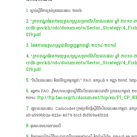
1
. ច្បាប់ស្តីពីការគ្រប់គ្រងជលផល. ២០០៦.
2
ក្របខណ្ឌ​ផែនការ​យុទ្ធសាស្រ្ត​សម្រាប់វិស័យជលផល ឆ្នាំ ២០១០
. “
crdb.gov.kh/cdc/documents/Sector_Strategy/4_Fi
019.pdf
.
3
ផែនការ​យុទ្ធសាស្រ្ត​ជាតិ​បច្ចុប្បន្ន​ភាព​ឆ្នាំ ២០១៤-២០១៨
.
4
ក្របខណ្ឌ​ផែនការ​យុទ្ធសាស្រ្ត​សម្រាប់វិស័យជលផល ឆ្នាំ ២០១០
. “
crdb.gov.kh/cdc/documents/Sector_Strategy/4_Fi
019.pdf
.
5
. “វិស័យ​ជលផល និងវារីវប្បកម្មកម្ពុជា.” FAO. ដកស្រង់ ១ កញ្ញា 
6
. អង្គការ FAO.
ខ្លឹមសារសង្ខេប​ស្តីពីវិស័យជលផលជាតិ៖ ប្រទេសកម្ពុជា
. ២០
ftp://ftp.fao.org/fi/document/fcp/en/FI_CP_K
២០១៤.
7
. រដ្ឋបាលជលផល. Camcode៖ ក្រមប្រតិបត្តិ​ស្តីពី​វិស័យជលផលកម្ពុជ
id=a599bb2a-822e-4079-b1cf-fbff69a4f02d.
8
. ដូចលេខយោងខាងលើ
9
. កិច្ចព្រមព្រៀងស្តីពី​បណ្តាញវារីវប្បកម្មនៅ​អាស៊ី និងប៉ាស៊ីហ្វិច. ដកស្រង់ ១១ ក