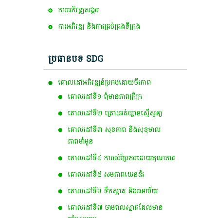
ការ​អភិវឌ្ឍ​សង្គម
ការអភិវឌ្ឍ និងការគ្រប់គ្រងទីក្រុង
ប្រធានបទ SDG
គោលដៅ​អភិវឌ្ឍន៍​ប្រកបដោយ​ចីរភាព
គោលដៅ​ទី​១​ ពុំ​មាន​ភាព​ក្រីក្រ
គោលដៅទី២ គ្រោះអត់ឃ្លានស្មើសូន្យ
គោលដៅទី៣ សុខភាព និងសុខុមាល
ភាពមាំមួន
គោលដៅទី៤ ការអប់រំប្រកបដោយគុណភាព
គោលដៅទី៥ សមភាពយេនឌ័រ
គោលដៅទី៦ ទឹកស្អាត និងអនាម័យ
គោលដៅទី៧ ថាមពលស្អាត​ដែលមាន