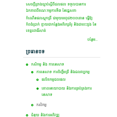
សេចក្ដីព្រាងច្បាប់ស្ដីពីជលផល ទទួលបានការ
ឯកភាពពីគណៈកម្មការទី៣ នៃរដ្ឋសភា
កំណើនផលស្តុកត្រី ជាមួយមេពូជ២០០តោន ធ្វើឱ្យ
កំពង់ប្រាក់ ក្លាយជាកន្លែងអភិរក្សគំរូ និងជាបេះដូង នៃ
ខេត្តពោធិ៍សាត់
បន្ថែម...
ប្រធានបទ
កសិកម្ម​ និង​ ការ​នេ​សាទ​
ការនេសាទ ការចិញ្ចឹមត្រី និងជលវប្បកម្ម
ផលិតកម្មជលផល
គោលនយោបាយ និងការគ្រប់គ្រងការ
នេសាទ
កសិកម្ម
ជំនួយ និងការអភិវឌ្ឍ