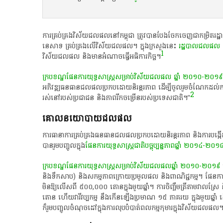
ការគ្រប់គ្រងវិស័យជលផល​នៅកម្ពុជា ​ត្រូវ​បានបែងចែកចេញជាកម្រិត​រដ្ឋាភិ
នេសាទ គ្រប់គ្រង​លើ​វិស័យ​ជល​ផល។ ក្នុងក្រសួងនេះ
រដ្ឋបាល​ជលផល
​
1
វិស័យជល​ផល និង​មានអំណាចធ្វើ​អធិការកិច្ច។
ក្របខណ្ឌ​ផែនការ​យុទ្ធសាស្រ្ត​សម្រាប់វិស័យជលផល ឆ្នាំ ២០១០-២០១៩
អភិវឌ្ឍធនធានជលផល​ប្រកប​​ដោយ​និរន្តរភាព ដើម្បី​ចូល​រួមចំណែកដល់​ការ​ធា
2
រស់នៅ​របស់ប្រជាជន​ និង​ភាពរីកចម្រើន​របស់​ប្រទេសជាតិ។”
គោលនយោបាយជលផល
ការធានាការ​គ្រប់គ្រង​ធនធានជលផល​ប្រកបដោយនិរន្តរភាព​ និងការ​​បង្កើត
បានរួម​បញ្ចូលក្នុង​
ផែនការ​យុទ្ធសាស្រ្ត​ជាតិ​បច្ចុប្បន្ន​ភាព​ឆ្នាំ ២០១៤-២០១
ក្របខណ្ឌ​​ផែនការយុទ្ធសាស្រ្ត​សម្រាប់​វិស័យជល​ផលឆ្នាំ​ ២០១០-២០១៩
ផ
និងទឹកសាប) និង​សកម្មភាព​ក្រោយ​ប្រមូលផល និង​ពាណិជ្ជកម្ម។ ផែនការ​ន
មិនឱ្យលើស​ពី ៥០០,០០០ តោនក្នុងមួយឆ្នាំ។ ការ​ចិញ្ចឹមត្រី​តាមវាល​ស
តោន ហើយ​វារីវប្បកម្ម​ នឹង​កើនឡើង​ប្រមាណ ១៥ ភាគរយ ក្នុងមួយឆ្នាំ
ក៏រួមបញ្ចូល​ចំណុចដៅ​ក្នុងការ​លុបបំបាត់​ពលកម្មកុមារ​ក្នុង​វិស័យ​ជលផល។