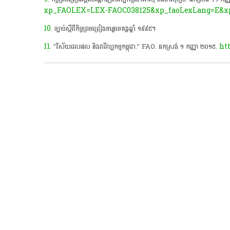
xp_FAOLEX=LEX-FAOC038125&xp_faoLexLang=E&xp
10
. ច្បាប់ស្តីពី​កិច្ចព្រមព្រៀង​ទន្លេមេគង្គឆ្នាំ ១៩៩៥។
11
ht
. “វិស័យ​ជលផល និងវារីវប្បកម្មកម្ពុជា.” FAO. ដកស្រង់ ១ កញ្ញា ២០១៥.​