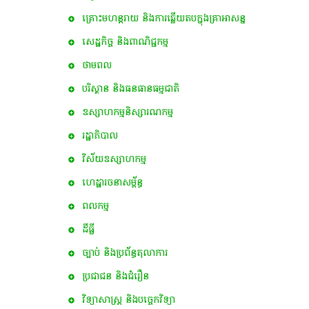
គ្រោះមហន្តរាយ និងការឆ្លើយតបក្នុងគ្រាអាសន្ន
សេដ្ឋកិច្ច និងពាណិជ្ជកម្ម
ថាមពល
បរិស្ថាន និងធនធានធម្មជាតិ
ឧស្សាហកម្មនិស្សារណកម្ម
រដ្ឋាភិបាល
វិស័យឧស្សាហកម្ម
ហេដ្ឋារចនាសម្ព័ន្ធ
ពល​កម្ម
ដីធ្លី
ច្បាប់ និងប្រព័ន្ធតុលាការ
ប្រជាជន និងជំរឿន
វិទ្យាសាស្ត្រ និងបច្ចេកវិទ្យា