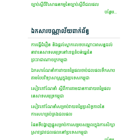
​ច្បាប់​ស្ដី​ពី​វិសោធនកម្ម​នៃ​ច្បាប់​ស្ដី​ពី​ជលផល
បន្ថែម...
ឯកសារបណ្ណាល័យពាក់ព័ន្ធ
ការធ្វើជំរឿន និងផ្តល់ស្លាកលេខបណ្តោះអាសន្នដល់
នាវានេសាទសមុទ្រនៅខេត្តតំបន់ឆ្នេរនៃ
ព្រះរាជាណាចក្រកម្ពុជា
ឯកសារណែនាំការវាយតម្លៃផលចាប់ជលផលទឹកសាប
តាមបែបវិទ្យាសាស្ត្រក្នុងប្រទេសកម្ពុជា
សៀវភៅណែនាំ ស្ដីពីការតាមដានការវាយតម្លៃផល
នេសាទសមុទ្រកម្ពុជា
សៀវភៅ​ណែនាំ​សម្រាប់​វាយតម្លៃ​ប្រសិទ្ធភាព​នៃ​
ការសហ​គ្រប់គ្រង​ជលផល​
ផែនទី​បង្ហាញ​ផ្លូ​សម្រាប់​ការ​សម្របសម្រួល​ក្នុង​ការ​សិក្សា​
ស្រាវជ្រាវ​ជលផល​នៅ​ប្រទេស​កម្ពុជា​
បន្ថែម...