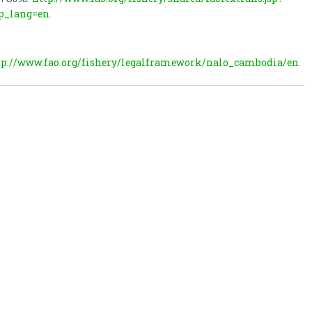
_lang=en.
tp://www.fao.org/fishery/legalframework/nalo_cambodia/en
.