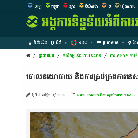
មេគង្គ
កម្ពុជា
ឡាវ
មីយ៉ាន់ម៉ា
ថៃ
វៀតណាម
ទំព័រដើម
អំពី
SDG
ប្រធានបទ
ផែ
/
/
/
ប្រធានបទ
កសិកម្ម​ និង​ ការ​នេ​សាទ​
ការនេសាទ ការចិញ្
គោលនយោបាយ និងការគ្រប់គ្រងការនេ
ថ្ងៃទី ៨ ខែវិច្ឆិកា ឆ្នាំ២០២០
គោលនយោបាយ និងការគ្រប់គ្រងការនេសាទ