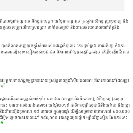
បាលថ្នាក់កណ្តាល និង​ថ្នាក់ខេត្ត។ នៅ​ថ្នាក់កណ្តាល ក្រសួង​កសិកម្ម រុក្ខាប្រមាញ់ និង
 ទទួលខុសត្រូវ​លើ​ការ​ស្រាវជ្រាវ​ តាក់តែង​ច្បាប់ និង​គោលនយោបាយ​ពាក់ព័ន្ធនឹង​
បានកំណត់ចេញនូវចក្ខុវិស័យរបស់រាជរដ្ឋាភិបាល៖ “ការគ្រប់គ្រង ការអភិរក្ស និងការ
នា​សន្តិសុខ​ស្បៀង​របស់​ប្រជាជន និង​ការអភិវឌ្ឍ​សេដ្ឋកិច្ច​សង្គម ដើម្បី​បង្កើន​ជីវភាព
​យន្តការ​ពាណិជ្ជ​កម្ម​ប្រកបដោយ​ប្រសិទ្ធភាព​ក្នុង​វិស័យ​ជលផល គឺជា​គោលដៅដែលត្រូវ​
3
៨
។
្តោតលើ​សសរស្តម្ភសំខាន់ៗបី៖​ ជលផល (សមុទ្រ និងទឹកសាប), វារីវប្បកម្ម (សមុទ្រ
េះ មានគោលបំណង​ធានាថា នៅឆ្នាំ​២០១៩ ផលិតកម្ម​ត្រី​ធម្មជាតិ​នឹង​​នៅថេរ និង​រក្សា​
្រែ ​នឹង​កើនឡើង​ប្រមាណ​ ១៥ ភាគរយ ក្នុងមួយឆ្នាំ ដើម្បីសម្រេច​បានគោលដៅ​ ៥០០,០០០
 ដើម្បីសម្រេចបានគោលដៅ​ ១៨៥,០០០ តោនក្នុងមួយឆ្នាំ។ ម្យ៉ាង​វិញទៀត​ ផែនការ​នេះ
4
​