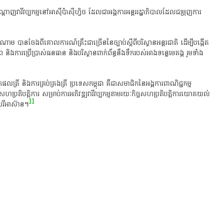
​បណ្តាញ​វារីវប្បកម្មនៅអាស៊ី​ប៉ាស៊ីហ្វិច ដែលជា​អង្គការអន្តររដ្ឋាភិបាល​ដែល​ជម្រុញ​ការ
ាម បាន​ចែងពី​គោលការណ៍គ្រឹះ​ជាច្រើន​នៃ​ច្បាប់ស្តីពី​បរិស្ថានអន្តរជាតិ ដើម្បីបង្កើត​
ិងការប្រើប្រាស់​ធនធាន និង​បរិស្ថានពាក់ព័ន្ធនឹង​ទឹក​របស់​អាងទន្លេមេគង្គ​​ រួមទាំង
​ត្រី និង​ការគ្រប់​គ្រង​​ត្រី ប្រទេសកម្ពុជា​ គឺជា​សមាជិក​នៃ​អង្គការពាណិជ្ជកម្ម
តិបត្តិការ សម្រាប់ការអភិវឌ្ឍ​វារីវប្បកម្មតាមរយៈ​កិច្ចសហ​ប្រតិបត្តិ​​ការ​យោគយល់
11
េរី​អាស៊ាន​។