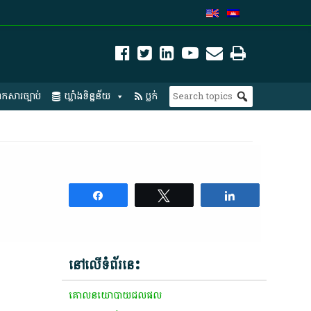
កសារច្បាប់
ឃ្លាំងទិន្នន័យ
ប្លក់
Share
Tweet
Share
នៅលើទំព័រនេះ
គោលនយោបាយជលផល