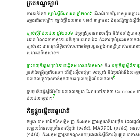
ក្របខណ្ឌច្បាប់
ការ​តាក់តែង​
ច្បាប់​ស្តីពី​​ជលផល​ឆ្នាំ២០០៦
គឺជា​ជំហាន​វិជ្ជមាន​មួយ​ឆ្
ធម្មជាតិ​របស់ត្រី។ ច្បាប់​ថ្មីដែលមាន​ ១២៥ មាត្រា​នេះ​ ជំនួសឱ្យ​ច្បា
ច្បាប់ស្តីពីជលផល ឆ្នាំ២០០៦
ជម្រុញឱ្យមានការ​បង្កើត​ និង​​ថែ​ទាំឱ្យបានល
គោលបំណង​ធានានូវ​ការ​អភិរក្សរយៈពេល​វែង និង​ការគ្រប់គ្រង​ធនធានជលផល​
ច្បាប់នេះ ធានា​នូវ​សិទ្ធិ​របស់​សហគមន៍មូលដ្ឋានក្នុងការ​ប្រើប្រាស
សហគមន៍​នេសាទ។
ព្រះរាជក្រឹត្យ​សម្រាប់​ការ​បង្កើត​សហគមន៍​នេសាទ
និង ​
អនុក្រឹត្យស្តីពី​
រួមទាំងមន្រ្តី​រដ្ឋាភិបាល។ ដើម្បីស៊ើបអង្កេត​ ទប់ស្កាត់ និង​ប្រឆាំងនឹង​សក
6
ជលផល​ត្រូវបានចាត់​ទុកជា​នគរបាលយុត្តិធម៌ជលផល។​
ក្រមប្រតិបត្តិ​ស្តីពី​វិស័យជល​ផល​កម្ពុជា​ ដែល​ហៅកាត់ថា Camcode មាន​
7
ជលផលកម្ពុជា​។
កិច្ចផ្តួចផ្តើមអន្តរជាតិ
កម្ពុជា​ ជា​សមាជិក​នៃ​សន្ធិសញ្ញ​ និងអនុសញ្ញា​អន្តរជាតិជាច្រើន ​ដែលផ្តល់
សម្រួល​ដែនសមុទ្រ​នៃ​អាស៊ីបូព៌ា (១៩៩៥), MARPOL (១៩៩៤), អនុស
(១៩៩៩), និង​អនុសញ្ញាក្របខណ្ឌសហប្រជាជាតិស្តីពីការប្រែប្រួលអាកាស