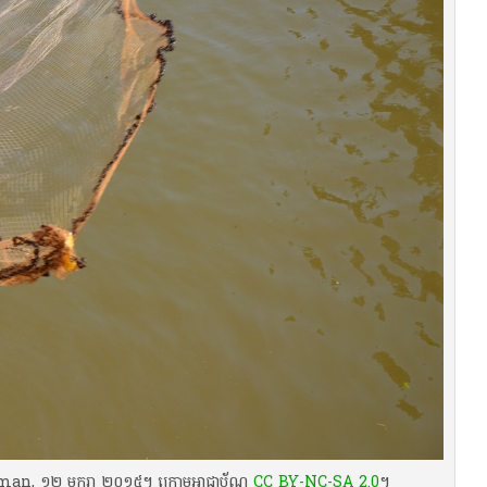
,​ ១២ មករា ២០១៥។ ក្រោមអាជ្ញាប័ណ្ណ
CC BY-NC-SA 2.0
។