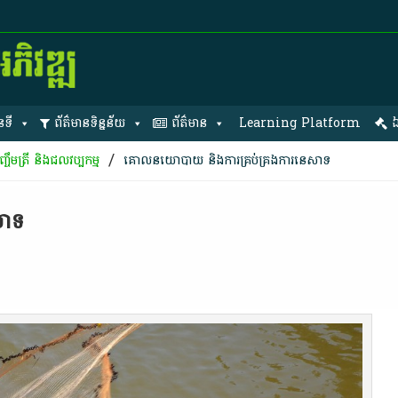
នទី
ព័ត៌មានទិន្នន័យ
ព័ត៌មាន
Learning Platform
ឯ
/
ចឹមត្រី និងជលវប្បកម្ម
គោលនយោបាយ និងការគ្រប់គ្រងការនេសាទ
សាទ