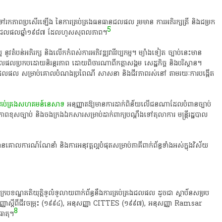
ពោះទៅរក​ភាពប្រសើរឡើង នៃការគ្រប់គ្រងធនធានជលផល រួមមាន ការអភិរក្សត្រី និង​ជម្រក​
5
ប់ស្តីពី​ជលផល​ឆ្នាំ១៩៨៧ ដែល​ហួស​សុពល​ភាព។
្អ ​​នូវ​តំបន់អភិរក្ស និងលើកកំពស់ការ​អភិវឌ្ឍ​វារីវប្បកម្ម។ ម្យ៉ាងទៀត​ ច្បាប់នេះមាន
ប្រកប​ដោយ​និរន្តរភាព​ ដោយ​ពិចារណា​ពី​កត្តា​សង្គម សេដ្ឋកិច្ច និង​បរិស្ថាន។
់​ធនធានជលផល សម្រាប់​គោលបំណង​ប្រពៃណី សាសនា និង​ជីវភាពរស់នៅ តាមរយៈ​ការ​បង្កើត​
ការ​គ្រប់គ្រង​សហគមន៍​នេសាទ
អនុញ្ញាតឱ្យមាន​ការ​ដាក់ពិន័យ​លើ​ជនណាដែល​បំពានច្បាប់
ម្មភាព​ខុសច្បាប់ និង​ចងក្រងឯកសារ​សម្រាប់​ដាក់ពាក្យ​បណ្តឹង​ទៅតុលាការ មន្រ្តី​រដ្ឋបាល​
គោលការណ៍ណែនាំ និងការ​អនុវត្ត​ល្អបំផុត​សម្រាប់​ភាគីពាក់ព័ន្ធទាំងអស់​ក្នុង​វិស័យ​
​​ក្របខណ្ឌ​គតិយុត្តិ​ទូលំ​ទូលាយ​​ពាក់ព័ន្ធនឹង​ការគ្រប់គ្រងជលផល​ ដូចជា​ ស្ថាប័ន​សម្រប
ញ្ញាស្តីពីជីវចម្រុះ (១៩៩៤), អនុសញ្ញា CITTES (១៩៩៧), អនុសញ្ញា Ramsar
8
ធាតុ។