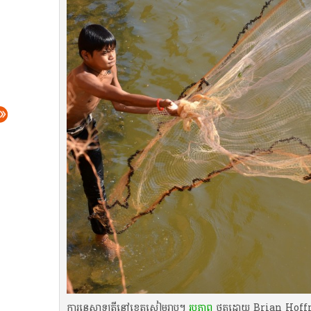
ការនេសាទត្រីនៅខេត្តសៀមរាប។
រូបភាព
ថតដោយ Brian Hoffman