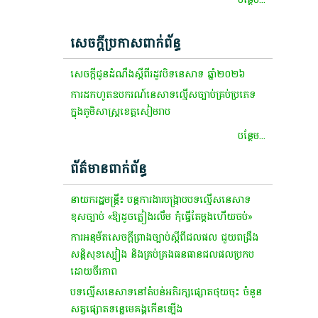
សេចក្តីប្រកាសពាក់ព័ន្ធ
សេច​ក្តី​ជូនដំណឹង​ស្តី​ពី​រដូវ​បិទ​នេសាទ​ ឆ្នាំ​២០២៦
ការ​ដកហូត​ឧបករណ៍​នេសាទ​ល្មើសច្បាប់​គ្រប់​ប្រភេទ​
ក្នុងភូមិ​សាស្ត្រ​ខេត្តសៀមរាប​
បន្ថែម...
ព័ត៌មានពាក់ព័ន្ធ
នាយករដ្ឋមន្រ្តី៖ បន្តការងារបង្រ្កាបបទល្មើសនេសាទ
ខុសច្បាប់ «ឱ្យដូចភ្លៀងរលឹម កុំធ្វើតែម្តងហើយចប់»
ការអនុម័តសេចក្តីព្រាងច្បាប់ស្តីពីជលផល ជួយពង្រឹង
សន្តិសុខស្បៀង និងគ្រប់គ្រងធនធានជលផលប្រកប
ដោយចីរភាព
បទល្មើសនេសាទនៅតំបន់អភិរក្សផ្សោតថុយចុះ ចំនួន
សត្វផ្សោតទន្លេមេគង្គកើនឡើង