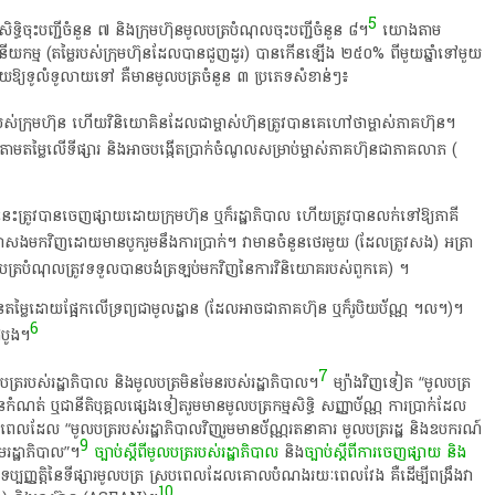
5
មសិទ្ធិ​ចុះបញ្ជី​ចំនួន​ ៧​ និង​ក្រុមហ៊ុន​មូល​ប​ត្រ​បំណុល​ចុះបញ្ជី​ចំនួន​ ៨​។​
យោង​តាម​
លធននីយកម្ម​ (​តម្លៃ​របស់​ក្រុមហ៊ុន​ដែល​បាន​ជួញដូរ​)​ បាន​កើនឡើង​ ២៥០%​ ពី​មួយ​ឆ្នាំទៅ​មួយ​
​និយាយ​ឱ្យ​ទូលំទូលាយ​ទៅ​ គឺ​មាន​មូល​ប​ត្រ​ចំនួន​ ៣​ ប្រភេទ​សំខាន់ៗ​៖
ទ្ធិ​របស់​ក្រុមហ៊ុន​ ហើយ​វិនិយោគិន​ដែល​ជា​ម្ចាស់​ហ៊ុន​ត្រូវ​បាន​គេ​ហៅ​ថា​ម្ចាស់​ភាគហ៊ុន​។​
​តាម​តម្លៃ​លើ​ទីផ្សារ​ និង​អាច​បង្កើត​ប្រាក់​ចំណូល​សម្រាប់​ម្ចាស់​ភាគហ៊ុន​ជា​ភាគលាភ​ (​
​នេះ​ត្រូវ​បាន​ចេញផ្សាយ​ដោយ​ក្រុមហ៊ុន​ ឬ​ក៏​រដ្ឋាភិបាល​ ហើយ​ត្រូវ​បាន​លក់​ទៅ​ឱ្យ​ភាគី​
​មក​វិញ​ដោយ​មាន​បូក​រួម​នឹង​ការ​ប្រាក់​។​ វា​មាន​ចំនួន​ថេរ​មួយ​ (​ដែល​ត្រូវ​សង​)​ អត្រា​
ត្រ​បំណុល​ត្រូវ​ទទួល​បាន​បង់​ត្រឡប់​មក​វិញ​នៃ​ការ​វិនិយោគ​របស់​ពួក​គេ​)​ ។​
ន​តម្លៃ​ដោយ​ផ្អែក​លើ​ទ្រព្យ​ជា​មូលដ្ឋាន​ (​ដែល​អាច​ជា​ភាគហ៊ុន​ ឬ​ក៏​រូបិយប័ណ្ណ​ ។​ល​។​)​។​
6
បូង​។​
7
ប​ត្រ​របស់​រដ្ឋាភិបាល​ និង​មូល​ប​ត្រ​មិនមែន​របស់​រដ្ឋាភិបាល​។
​ ម្យ៉ាងវិញទៀត​ “​មូល​ប​ត្រ​
​ ឬ​ជា​នីតិបុគ្គល​ផ្សេង​ទៀត​រួម​មាន​មូល​ប​ត្រ​កម្មសិទ្ធិ​ សញ្ញាប័ណ្ណ​ ការ​ប្រាក់​ដែល​
េល​ដែល​ “​មូល​ប​ត្រ​របស់​រដ្ឋាភិបាល​វិញ​រួម​មាន​ប័ណ្ណ​រតនាគារ​ មូល​ប​ត្រ​រដ្ឋ​ និង​ឧបករណ៍​
9
រដ្ឋាភិបាល​”​។
​
ច្បាប់​ស្តី​ពី​មូល​ប​ត្រ​របស់​រដ្ឋាភិបាល​
និង
​ច្បាប់​ស្តី​ពី​ការ​ចេញផ្សាយ​ និង​
ឌ​បទ​ប្បញ្ញត្តិ​នៃ​ទីផ្សារ​មូល​ប​ត្រ​ ស្រប​ពេល​ដែល​គោលបំណង​រយៈពេល​វែង​ គឺ​ដើម្បី​ពង្រឹង​វា​
10