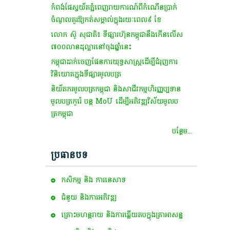
កំពង់ផែស្វយ័តភ្នំពេញរាយការណ៍ពីកំណើនប្រាក់
ចំណូលគួរឱ្យកត់សម្គាល់ក្នុងរយៈពេល៩ ខែ
លោក ស៊ូ សុជាតិ៖ ទីផ្សារហ៊ុនកម្ពុជានឹងកើនលើស
៧០០លានដុល្លារនៅចុងឆ្នាំនេះ
កម្ពុជាដាក់ចេញ​ផែនការ​យុទ្ធសាស្ត្រ​ដើម្បីជំរុញ​ការ​
វិនិយោគ​ក្នុង​ទីផ្សារ​មូលបត្រ
និយ័តករមូលបត្រកម្ពុជា និងសាជីវកម្មហិរញ្ញប្បទាន
មូលបត្រកូរ៉េ បន្ត MoU ដើម្បីអភិវឌ្ឍវិស័យមូលប
ត្រកម្ពុជា
បន្ថែម...
ប្រធានបទ
កសិកម្ម​ និង​ ការ​នេ​សាទ​
ជំនួយ និងការអភិវឌ្ឍ
គ្រោះមហន្តរាយ និងការឆ្លើយតបក្នុងគ្រាអាសន្ន