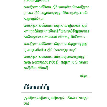
មូលបត្ររដ្ឋឆ្នាំ២០២៦
សេចក្តី​ប្រកាស​ព័ត៌មាន​ ស្តី​ពី​ការ​អនុម័ត​លើ​សេចក្តី​ព្រាង​
ប្រកាស​ ស្តី​ពី​ការ​ផ្តល់​អាជ្ញា​បណ្ណ​ និង​ការ​គ្រប់គ្រង​អាជីវ
កម្ម​ទ្រព្យ​ឌី​ជី​ថ​ល​
សេចក្ដីប្រកាសព័ត៌មាន៖ សិក្ខាសាលាថ្នាក់តំបន់ ស្តីពី
«ការត្រួតពិនិត្យផ្អែកលើហានិភ័យសម្រាប់ទីផ្សារមូលធន
អាស៊ានប្រកបដោយភាពធន់ បរិយាបន្ន និងចីរភាព»
សេចក្ដីប្រកាសព័ត៌មាន៖ សិក្ខាសាលាជំរុញការជួញដូ
រមូលបត្រលើកទី៣ ស្តីពី “ការសន្សំមូលបត្រ”
សេចក្ដី​ប្រកា​សព​ត៌​មាន​៖​ ពិធី​ចុះបញ្ជី​លក់​សញ្ញា​បណ្ណ​
ធម្មតា​ (​សញ្ញា​បណ្ណ​បន្ទាប់បន្សំ​)​ ជា​ផ្លូវការ​របស់​ ធនាគារ​
អេ​ស៊ី​លី​ដា​ ភី​អិ​ល​ស៊ី​
បន្ថែម...
ព័ត៌មានពាក់ព័ន្ធ
ក្រុមហ៊ុនចុះបញ្ជីនៅផ្សារហ៊ុនកម្ពុជា កើនដល់ ២៧ក្រុម
ហ៊ុន