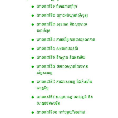
គោលដៅ​ទី​១​ ពុំ​មាន​ភាព​ក្រីក្រ
គោលដៅទី២ គ្រោះអត់ឃ្លានស្មើសូន្យ
គោលដៅទី៣ សុខភាព និងសុខុមាល
ភាពមាំមួន
គោលដៅទី៤ ការអប់រំប្រកបដោយគុណភាព
គោលដៅទី៥ សមភាពយេនឌ័រ
គោលដៅទី៦ ទឹកស្អាត និងអនាម័យ
គោលដៅទី៧ ថាមពលស្អាត​ដែលមាន
តម្លៃសមរម្យ
គោលដៅទី៨ ការងារសមរម្យ និងកំណើន
សេដ្ឋកិច្ច
គោលដៅទី៩ ឧស្សាហកម្ម នវានុវត្តន៍ និង
ហេដ្ឋារចនាសម្ព័ន្ធ
គោលដៅទី១០ កាត់បន្ថយវិសមភាព