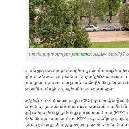
អាគារនៃផ្សារមូលបត្រកម្ពុជា.
រូបភាពដោយ
: Ashley, ថតនៅថ្ងៃទី ២២
​ការ​អភិវឌ្ឍ​ផ្សារភាគហ៊ុន​បាន​កើតឡើង​នៅ​ក្នុង​បរិបទ​នៃ​ការ​ពង្រឹង​យ៉ាង​ទូលំទូល
ច្រើន​ សំដៅ​ដល់​ការ​គ្រប់គ្រង​អភិបាលកិច្ច​ល្អ​នៅ​ក្នុង​វិស័យ​សាធារណៈ​។​ មានគ
មាន​តម្លាភាព​ គណនេយ្យ​ភាព​រដ្ឋ​កាន់តែ​ប្រសើរ​ឡើង​ និង​ប្រសិទ្ធភាព​នៅ​ក្នុង
សម្រាប់​វិនិយោគិន​ក្នុង​ការ​ចូល​ក្នុង​អាជីវកម្ម​មូល​ប​ត្រ​នៅ​កម្ពុជា​។​
​នៅ​ក្នុង​ឆ្នាំ​ ២០១១​ ផ្សា​រមូល​ប​ត្រ​កម្ពុជា​ (CSX)​ ត្រូវ​បាន​បង្កើត​ឡើង
ដោយ​ជួយ​សម្រួល​ដល់​ការ​វិនិយោគ​ ការ​គាំទ្រ​ដល់​ដំណើរការ​ពង្រីក​វិស័យ​ឯកជ
ព្រៀង​រវាង​ក្រសួង​សេដ្ឋកិច្ច​និង​ហិរញ្ញវត្ថុ​ និង​ផ្សារភាគហ៊ុន​កូរ៉េ​ (KRX)​ ដើ
៥៥%​ និង​មាន​សមតុល្យ​ភាព​ជាមួយ​ KRX​។​ ផ្សារភាគហ៊ុន​ត្រូវ​បាន​គ្រប់គ្រង​ដ
ប្រទេស​កម្ពុជា​អនុញ្ញាត​ឱ្យ​ចេញផ្សាយ​មូល​ប​ត្រ​តាម​រយៈ​ការ​ដាក់​ជា​ឯកជន