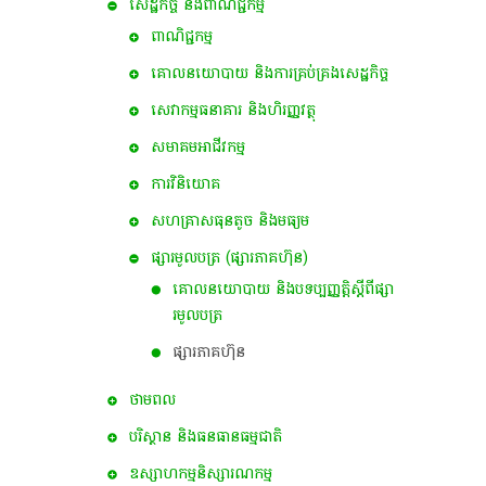
សេដ្ឋកិច្ច និងពាណិជ្ជកម្ម
ពាណិជ្ជកម្ម
គោលនយោបាយ និងការគ្រប់គ្រងសេដ្ឋកិច្ច
សេវាកម្មធនាគារ និងហិរញ្ញវត្ថុ
សមាគមអាជីវកម្ម
ការវិនិយោគ
សហគ្រាសធុនតូច និងមធ្យម
ផ្សារមូលបត្រ (ផ្សារភាគហ៊ុន)
គោលនយោបាយ និងបទប្បញ្ញត្តិស្តីពីផ្សា
រមូលបត្រ
ផ្សារភាគហ៊ុន
ថាមពល
បរិស្ថាន និងធនធានធម្មជាតិ
ឧស្សាហកម្មនិស្សារណកម្ម