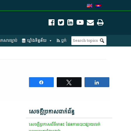
កសារច្បាប់
ឃ្លាំងទិន្នន័យ
ប្លក់
Share
Tweet
Share
សេចក្តីប្រកាសពាក់ព័ន្ធ
សេចក្តីប្រកាសព័ត៌មាន៖ ផែនការបោះផ្សាយលក់