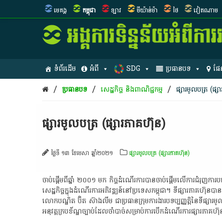
មេគង្គ
កម្ពុជា
ឡាវ
មីយ៉ាន់ម៉ា
ថៃ
វៀតណាម
ទំព័រដើម
អំពី
SDG
ប្រធានបទ
ផែ
/
/
/
ប្រធានបទ
សេដ្ឋកិច្ច និងពាណិជ្ជកម្ម
ផ្សារមូលបត្រ (ផ្ស
ផ្សារមូលបត្រ (ផ្សារភាគហ៊ុន)
ថ្ងៃទី ១៣ ខែមេសា ឆ្នាំ២០២១
ផ្សារមូលបត្រ (ផ្សារភាគហ៊ុន)
ចាប់ផ្ដើម​ពី​ឆ្នាំ​ ២០០១​ មក​ កិច្ច​ដំណើរការ​បាន​ចាប់ផ្តើម​លើ​ការ​ជំរុញ​ការ​ប
សេដ្ឋកិច្ច​ក្នុង​ដំណើរការ​អភិវឌ្ឍន៍​នៅ​ប្រទេស​កម្ពុជា​។​ ទីផ្សារ​ភាគហ៊ុ
លោក​បណ្ឌិត​ ប៊ិ​ត​ ស៊ា​ង​លី​ម​ ជា​ប្រធាន​ក្រុមការងារ​បទ​ប្បញ្ញត្តិ​នៃ​ទីផ្សារ​
អនុវត្ត​ក្របខ័ណ្ឌ​ច្បាប់​ដែល​ចាំបាច់​សម្រាប់​ការ​បើក​ដំណើរការ​ផ្សារភាគហ