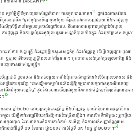
(ADB)​ និង​អាស៊ាន​ (ASEAN)​។​
11
២០២០​ ច្បាប់​ថ្មី​ស្តី​ពី​មូល​ប​ត្រ​របស់​​រដ្ឋាភិបាល​ បាន​ចូល​ជា​ធរមាន​។
​ ដូចដែល​បាន​វិភាគ​
ពី​មូល​ប​ត្រ​នឹង​ “​ផ្តល់​នូវ​ក្របខ័ណ្ឌ​ទូទៅ​មួយ​ គឺ​គ្រប់គ្រង​ការ​ចេញផ្សាយ​ និង​ការ​ជួញដូរ​
ស័​ក្ដ​សិទ្ធិ​ភាព​នៃ​មូល​ប​ត្រ​របស់​រដ្ឋាភិបាល​,​ និង​ធានា​បាន​នូវ​ការ​គ្រប់គ្រង​បំណុល​
ួញដូរ​ និង​ការ​គ្រប់គ្រង​នូវ​មូល​ប​ត្រ​របស់​រដ្ឋាភិបាល​ទាំង​ក្នុង​ និង​ក្រៅប្រទេស​កម្ពុជា​”​
អំណាច​ដល់​នាយក​រដ្ឋមន្ត្រី​ និង​រដ្ឋមន្ត្រីក្រសួង​សេដ្ឋកិច្ច​ និង​ហិរញ្ញវត្ថុ​ ដើម្បី​ចេញផ្សាយ​មូល​ប​
ៈ​ ឬ​ច្បាប់​ និង​បទ​ប្បញ្ញត្តិ​ដែល​ពាក់ព័ន្ធ​នានា​។​ ពួក​គេ​អាច​សង​ប្រាក់​ត្រឡប់​មក​វិញ​ និង​
យៈ​ប្រកាស​របស់​រដ្ឋមន្ត្រី​។​
​រូបិយប័ណ្ណ​ជាតិ​ ឬ​បរទេស​ និង​កាត់​បន្ថយ​ការ​ពឹងផ្អែក​របស់​កម្ពុជា​ទៅ​លើ​បំណុល​បរទេស​ និង​
​កម្រិត​ការទូត​វិញ​ “​គេ​សង្ឃឹមថា​ច្បាប់​នេះ​នឹង​ធ្វើ​ឱ្យ​កម្ពុជា​អាច​រក្សា​បាន​នូវ​អធិបតេយ្យ
ឡើង​ទៅ​នឹង​ជំនួយ​សេដ្ឋកិច្ច​”​ ដូចដែល​បានឃើញ​ជាមួយនឹង​ការ​ដក​ផ្នែក​ខ្លះ​នៃ​ប្រព័ន្ធ​អនុគ្រោះ​
13
​។​
ា​ ឆ្នាំ​២០២០​ ដោយ​ក្រសួង​សេដ្ឋកិច្ច​ និង​ហិរញ្ញវត្ថុ​ បាន​កែប្រែ​ការ​អនុវត្ត​លើ​ការ​
​កម្ពុជា​ ដើម្បី​ទាក់ទាញ​វិនិយោគិន​ឱ្យ​កាន់តែ​ច្រើន​ឡើង​។​ ការ​លើកទឹកចិត្ត​នេះ​ត្រូវ​ឆ្លើយ​
ដែល​ទទួល​បាន​ ដែល​ទាក់ទង​នឹង​ការ​កាន់កាប់​ ការ​ទិញ​ និង​ការ​លក់​សញ្ញាប័ណ្ណ​របស់​
14
គិត​ចាប់ពី​ថ្ងៃ​ទី​ ០១​ ខែមករា​ ឆ្នាំ​២០១៩​ ដល់​ថ្ងៃ​ទី​ ៣១​ ខែធ្នូ​ ឆ្នាំ​២០២១”​។​