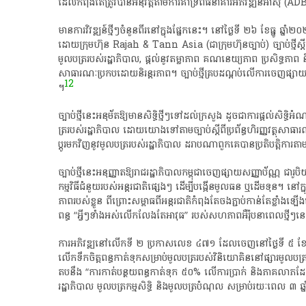
ដែល​កំពុង​តែ​ត្រូវ​បាន​អនុវត្ត​តាម​ការ​គាំទ្រ​ពី​ធនាគារអភិវឌ្ឍន៍អាស៊ី​ 
​មានការ​វិវឌ្ឍន៍​ថ្មីៗ​ចំនួន​ពីរ​នៅ​ក្នុង​ផ្នែក​នេះ​។​ នៅ​ថ្ងៃ​ទី​ ២៦​ ខែធ្នូ​ ឆ្នាំ​
ដោយ​ក្រុមហ៊ុន​ Rajah​ &​ Tann​ Asia​ (​ជា​ក្រុមហ៊ុន​ច្បាប់​)​ ច្បាប់​ថ្មី​ស្តី​
មូល​ប​ត្រ​របស់​រដ្ឋាភិបាល​,​ ផ្តល់​នូវ​តម្លាភាព​ គណនេយ្យ​ភាព​ ប្រសិទ្ធភាព​ និង​
សាធារណៈ​ប្រកបដោយ​និរន្តរភាព​។​ ច្បាប់​ថ្មី​គ្របដណ្តប់​លើ​ការ​ចេញផ្សាយ​ ការ​ជ
12
។​
​ច្បាប់​ថ្មី​នេះ​អនុម័ត​ឱ្យ​មាន​សិទ្ធិ​ថ្មីៗ​ទៅ​ដល់​ក្រសួង​ ដូច​ជា​ការ​ផ្តល់​សិទ្ធិ​
ត្រ​របស់​រដ្ឋាភិបាល​ ដោយ​យោង​ទៅ​តាម​ច្បាប់​ស្តី​ពី​ប្រព័ន្ធ​ហិរញ្ញវត្ថុ​សាធារណ
ប្ដូរ​មក​វិញ​នូវ​មូល​ប​ត្រ​របស់​រដ្ឋាភិបាល​ ដរាបណា​ពួក​គេ​បាន​ប្រតិបត្តិការ​តាម​រ
​ច្បាប់​ថ្មី​នេះ​អនុញ្ញាត​ឱ្យ​រាជរដ្ឋាភិបាល​កម្ពុជា​ចេញផ្សាយ​សញ្ញាប័ណ្ណ​ ជា
កម្មវិធី​ជំនួយ​របស់​អន្តរជាតិ​ផ្សេងៗ​ ដើម្បី​បង្កើន​មូលធន​ ឬ​ដើមទុន​។​ នៅ​ក្នុង
ភាព​របស់​ខ្លួន​ ពីព្រោះ​សម្ពាធ​ពី​អន្តរជាតិ​កំពុង​តែ​ចង​ភ្ជាប់​កាន់តែ​ខ្លាំង​
ពន្ធ​ “​អ្វីៗ​ទាំងអស់​លើកលែងតែ​អាវុធ​”​ របស់​សហភាព​អឺរ៉ុប​នា​ពេល​ថ្មីៗ​នេះ
​ការ​អភិវឌ្ឍ​នៅ​លើក​ទី​ ២​ ប្រកាស​លេខ​ ៤៧១​ ដែល​ចេញ​នៅ​ថ្ងៃ​ទី​ ៥​ ខែឧសភ
លើកទឹកចិត្ត​ពន្ធ​កាត់​ទុក​សម្រាប់​មូល​ប​ត្រ​របស់​វិនិយោគិន​នៅ​ផ្សា​រមូល​ប​ត្រ
តប​នឹង​ “​ការ​កាត់​បន្ថយពន្ធ​កាត់​ទុក​ ៥០%​ លើ​ការ​ប្រាក់​ និង​ភាគលាភ​
រដ្ឋាភិបាល​ មូល​ប​ត្រ​កម្មសិទ្ធិ​ និង​មូល​ប​ត្រ​បំណុល​ សម្រាប់​រយៈពេល​ ៣​ ឆ្នាំ​