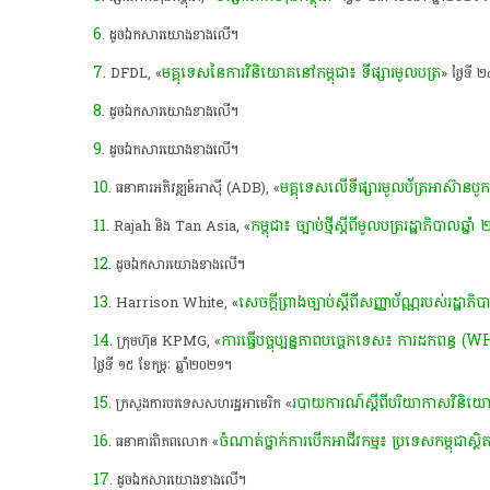
6
. ដូចឯកសារយោងខាងលើ។
7
មគ្គុទេសនៃការវិនិយោគនៅកម្ពុជា៖ ទីផ្សារមូលបត្រ
. DFDL, «
» ថ្ងៃទី
8
. ដូចឯកសារយោងខាងលើ។
9
. ដូចឯកសារយោងខាងលើ។
10
មគ្គុទេសលើទីផ្សារមូលប័ត្រអាស៊ានបូក
. ធនាគារអភិវឌ្ឍន៍អាស៊ី (ADB), «
11
កម្ពុជា៖ ច្បាប់ថ្មីស្តីពីមូលបត្ររដ្ឋាភិបាលឆ្ន
. Rajah និង Tan Asia, «
12
. ដូចឯកសារយោងខាងលើ។
13
សេចក្តីព្រាងច្បាប់ស្តីពីសញ្ញាប័ណ្ណរបស់រដ្ឋាភិ
. Harrison White, «
14
ការធ្វើបច្ចុប្បន្នភាពបច្ចេកទេស៖ ការដកពន្ធ (
. ក្រុមហ៊ុន KPMG, «
ថ្ងៃទី ១៥ ខែកុម្ភៈ ឆ្នាំ២០២១។
15
របាយការណ៍ស្តីពីបរិយាកាសវិនិយោ
. ក្រសួងការបរទេសសហរដ្ឋអាមេរិក «
16
ចំណាត់ថ្នាក់ការបើកអាជីវកម្ម៖ ប្រទេសកម្ពុជាស្
. ធនាគារពិភពលោក «
17
. ដូចឯកសារយោងខាងលើ។