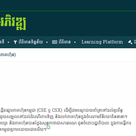
នទី
ព័ត៌មានទិន្នន័យ
ព័ត៌មាន
Learning Platform
ឯ
ារភាគហ៊ុន)
ង្កើត​ផ្សារភាគហ៊ុន​កម្ពុជា​ (CSE​ ឬ​ ​CSX)​ ដើម្បី​ជា​មធ្យោបាយ​គាំទ្រ​ទៅ​ដល់​ប្រព័ន្ធ​
ន​បាន​ជួយ​សម្រួល​ទៅ​ដល់​ដំណើរការ​ទិញ​ និង​លក់​ភាគហ៊ុន​ក្នុង​ចំណោម​វិនិយោគិន​នានា​។​
មូល​ប​ត្រ​ និង​ភាគហ៊ុន​បាន​ថ្លែង​សុន្ទរកថា​ជា​សាធារណៈ​ជូន​ចំពោះ​រដ្ឋាភិបាល​ ក្នុង​ការ​ធ្វើការ​
1
2
៊ុន​កម្ពុជា​ប្រកបដោយ​ជោគជ័យ​។​