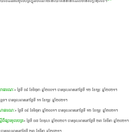
ស់​ការ​យល់​ដឹង​អំពី​មូល​ប​ត្រ​ក្នុង​ចំណោម​វិនិយោគិន​នានា​ដែល​មាន​សក្តានុពល​។​
ាសាធារណៈ
» ថ្ងៃទី ០៨ ខែមិថុនា ឆ្នាំ២០០១។ បានចូលអាននៅថ្ងៃទី ១២ ខែកុម្ភៈ ឆ្នាំ២០២១។
ិច្ឆេទ។ បានចូលអាននៅថ្ងៃទី ១១ ខែកុម្ភៈ ឆ្នាំ២០២១។
ាសាធារណៈ
» ថ្ងៃទី ០៨ ខែមិថុនា ឆ្នាំ២០០១។ បានចូលអាននៅថ្ងៃទី ១២ ខែកុម្ភៈ ឆ្នាំ២០២១។
ពីផ្សារមូលបត្រ
» ថ្ងៃទី ០៧ ខែតុលា ឆ្នាំ២០២០។ បានចូលអាននៅថ្ងៃទី ២៣ ខែមីនា ឆ្នាំ២០២១។
១។ បានចូលអាននៅថ្ងៃទី ២៣ ខែមីនា ឆ្នាំ២០២១។