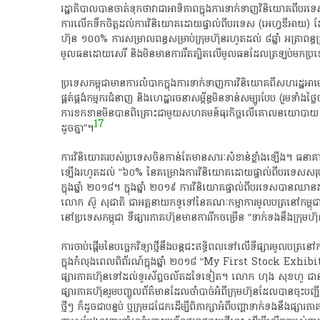
​រដ្ឋាភិបាល​បាន​ចាត់​ទុក​ថា​វា​ជា​អាទិភាព​ក្នុង​ការ​ទាក់ទាញ​វិនិយោគ​
ការ​លើកទឹកចិត្ត​ដល់​ការ​វិនិយោគ​ដោយ​ផ្ទាល់​ពី​បរទេស​ (​អេ​ហ្វ​ឌី​អាយ​)​ ដ
ហ៊ុន​ ១០០%​ ការ​សម្រាល​ពន្ធ​សម្រាប់​ក្រុមហ៊ុន​រហូត​ដល់​ ៨​ឆ្នាំ​ អត្រាពន្ធ​ក
មូលធន​ដោយ​សេរី​ និង​មិន​មានការ​រឹតត្បិត​លើ​មូលធន​ដែល​ត្រឡប់​មក​ប្រទេ
​ប្រទេស​កម្ពុជា​មានការ​លំបាក​ក្នុង​ការ​ទាក់ទាញ​ការ​វិនិយោគ​ពី​សហរដ្ឋអាមេ
ផ្គត់ផ្គង់​កម្មករ​ជំនាញ​ និង​ហេដ្ឋារចនាសម្ព័ន្ធ​មិន​ទាន់​សម្បូរ​បែប​ (​រួម​ទាំង​ថ្
កា​រខក​ខានមិនបាន​ពិគ្រោះ​ជាមួយ​សហគមន៍​ធុរកិច្ច​លើ​គោលនយោបាយ​ និង​បទ​ប្ប
17
ដូច​គ្នា​”​។​
​ការ​វិនិយោគ​របស់​ប្រទេស​ចិន​កាន់តែ​មាន​សារៈសំខាន់​ខ្លាំង​ឡើង​។​ ធនាគ
ឡើង​រហូត​ដល់​ “៦០%​ នៃ​គម្រោងការ​វិនិយោគ​ដោយ​ផ្ទាល់​ពី​បរទេស​សរុប​រប
ក្នុង​ឆ្នាំ​ ២០១៨​។​ ក្នុង​ឆ្នាំ​ ២០១៩​ ការ​វិនិយោគ​ផ្ទាល់​ពី​បរទេស​បាន​ឈ
លោក​ ស៊ូ​ សុ​ជាតិ​ ជា​អគ្គនាយក​ទូទៅ​នៃ​គណៈ​ក​ម្មា​ការ​មូល​ប​ត្រ​នៅ​កម្ពុ
នៅ​ប្រទេស​កម្ពុជា​ ទីផ្សារ​ភាគហ៊ុន​មានការ​រីក​ចម្រើន​ “​ទាក់ទង​នឹង​ក្រុមហ៊ុន
​ការ​ចាប់ផ្ដើម​នៃ​បច្ចេកវិទ្យា​ថ្មី​នឹង​បន្ត​ជះ​ឥទ្ធិពល​ទៅ​លើ​ទីផ្សារ​មូល​
ក្នុង​កំលុង​ពេល​ពិព័រណ៍​ក្នុង​ឆ្នាំ​ ២០១៨​ “My​ First​ Stock​ Exhibition”​
ផ្សារ​ភាគហ៊ុន​ទៅ​ដល់​ទូរស័ព្ទ​ចល័ត​ដទៃ​ទៀត​។​ លោក​ ហុង​ សុខ​ហួ​ ជានា​យក​ប្
ផ្សារភាគហ៊ុន​រួម​បញ្ចូល​ព័ត៌មាន​ដែល​ចាំបាច់​អំពី​ក្រុមហ៊ុន​ដែល​បាន​ចុះបញ្
ថ្មីៗ​ ក៏​ដូច​ជា​បន្ទប់​ ឬ​ក្រុម​ជជែក​ដើម្បី​ពិភាក្សា​អំពី​បញ្ហា​ទាក់ទង​នឹង​ផ្សា