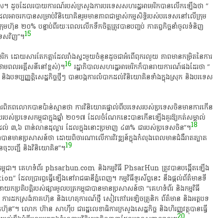
ពី​បរទេស​។​ ដូចដែល​របាយការណ៍​របស់​ក្រសួងការបរទេស​សហរដ្ឋអាមេរិក​បាន​លើក​ឡើង​ថា​ “​
ែល​អាច​រកបាន​សម្រាប់​វិនិយោគិន​រួម​មាន​ភាព​ជា​ម្ចាស់​កម្មសិទ្ធិ​របស់​បរទេស​នៅ​លើ​ក្រុម
្រុមហ៊ុន​ ២០%​ បន្ទាប់​ពី​រយៈពេល​លើកទឹកចិត្ត​ត្រូវ​បាន​បញ្ចប់​ កាតព្វកិច្ច​នាំ​ចូល​ទំនិញ​
15
ស​វិញ​”​។​
រិក​ ដោយសារ​តែ​កត្តា​ដែល​រាំងស្ទះ​មួយ​ចំនួន​ដូច​ជា​អំពើ​ពុក​រលួយ​ ភាព​មាន​កម្រិត​នៃ​ការ​
16
លៃ​ថាមពលអគ្គីសនី​នៅ​ខ្ពស់​)​។​
រដ្ឋាភិបាល​សហរដ្ឋអាមេរិក​ក៏​បាន​រាយការណ៍​ផង​ដែរ​ថា​ “​
ញ្ញត្តិ​សេដ្ឋកិច្ច​ថ្មីៗ​ បាន​បង្ក​ការ​លំបាក​ដល់​វិនិយោគិន​ទាំង​ក្នុងស្រុក​ និង​បរទេស​
ារពិភពលោក​បាន​ប៉ាន់​ស្មានថា​ ការ​វិនិយោគ​ផ្ទាល់​ពី​បរទេស​របស់​ប្រទេស​ចិន​មានការ​កើន
ស់​ប្រទេស​កម្ពុជា​ក្នុង​ឆ្នាំ​ ២០១៧​ ដែល​ចំណែក​នេះ​បាន​កើនឡើង​គួរ​ឱ្យ​កត់សម្គាល់​
18
ាន​ដល់​ ៣,៦​ ពាន់​លាន​ដុល្លារ​ ដែល​ក្នុង​នោះ​ប្រមាញ​ ៤៣%​ ជា​របស់​ប្រទេស​ចិន​”​។
ជា​បាន​មាន​ប្រសាសន៍​ថា​ ដោយ​ពិចារណា​លើ​ការ​វិវឌ្ឍន៍​ក្នុង​កំលុង​ពេល​មាន​ជំងឺ​រាតត្បាត​
19
​ចុះបញ្ជី​ និង​វិនិយោគិន​”​។​
ប​ត្រ​នៅ​កម្ពុជា​។​ គេហទំព័រ​ phsarhun.com​ និង​កម្មវិធី​ PhsarHun​ ត្រូវ​បាន​បង្កើត​ឡើង​
 ដែល​ប្រារព្ធ​ធ្វើ​ឡើង​នៅ​រាជធានី​ភ្នំពេញ​។​ កម្មវិធី​ទូរស័ព្ទ​នេះ​ នឹង​ផ្តល់​ព័ត៌មាន​ទី
រតិបត្តិ​របស់​ផ្សា​រមូល​ប​ត្រ​កម្ពុជា​បាន​មាន​ប្រសាសន៍​ថា​ “​គេហទំព័រ​ និង​កម្មវិធី​
ជី​ ការ​ដកស្រង់​ភាគហ៊ុន​ និង​ហេតុការណ៍​ថ្មី​ សៀវភៅ​អេ​ឡិច​ត្រូ​និក​ ព័ត៌មាន​ និង​អត្ថបទ​
រភាគហ៊ុន​”​។​ លោក​ ហ៊ាន​ សា​ហ៊ី​ប​ ជា​រដ្ឋលេខាធិការ​ក្រសួង​សេដ្ឋកិច្ច​ និង​ហិរញ្ញវត្ថុ​បាន​ធ្វើ
20