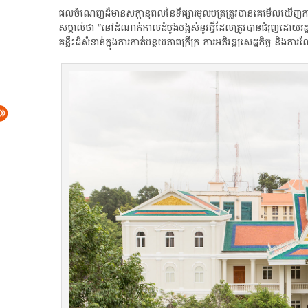
​ផល​ចំណេញ​ដ៏​មាន​សក្តានុពល​នៃ​ទីផ្សារ​មូល​ប​ត្រ​ត្រូវ​បាន​គេ​មើលឃ
សម្គាល់ថា​ “​នៅ​ដំណាក់កាល​ដំបូង​បង្អស់​នូវ​អ្វី​ដែល​ត្រូវ​បាន​ជំរុញ​ដោយ​រដ
គន្លឹះ​ដ៏​សំខាន់​ក្នុង​ការ​កាត់​បន្ថយ​ភាព​ក្រីក្រ​ ការ​អភិវឌ្ឍ​សេដ្ឋកិច្ច​ និង​ក