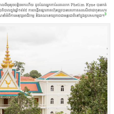
ើញ​កាលពីមុន​រួច​បន្តិច​មក​ហើយ​ ដូចដែល​អ្នកកាសែត​លោក​ Phelim​ Kyne​ បាន​កត់​
្ឋាភិបាល​ក្នុង​ឆ្នាំ​១៩៩៥​ ការ​បង្កើត​ផ្សារភាគហ៊ុន​ត្រូវ​បាន​គេ​កោតសរសើរ​ថា​ជា​កូនសោរ​
3
ារ​ណែនាំ​អំពី​ការ​អនុវត្ត​អាជីវកម្ម​ និង​គណនេយ្យ​ភាព​ជា​អន្តរជាតិ​នៅ​ក្នុង​ប្រទេស​កម្ពុជា​។