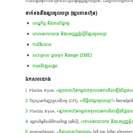
ការ​សម្តែង​នូវ​ការ​គាំទ្រ​ចំពោះ​ប្រព័ន្ធ​ផ្សព្វផ្សាយ​ថ្មី​នេះ​ ដើម្បី​លើកកម្ព
​ទាក់ទងនឹងផ្សារមូលបត្រ (ផ្សារភាគហ៊ុន)​
សេដ្ឋកិច្ច និងពាណិជ្ជកម្ម
គោលនយោបាយ និងបទប្បញ្ញត្តិស្តីពីផ្សារមូលបត្រ
ការវិនិយោគ
សហគ្រាស ខ្នាតតូច និងមធ្យម (SME)
ការ​អភិវឌ្ឍ​សង្គម
ឯកសារយោង
1
ផ្សារភាគហ៊ុនកម្ពុជាទទួលបានការគិតឡើងវិញជ
. Phelim Kyne, «
2
តើអ្វីជាផ្សារមូលបត្រ?
. វិទ្យាស្ថានហិរញ្ញវត្ថុសាជីវកម្ម (CFI), «
» មិនមានថ្ងៃបរ
3
ផ្សារភាគហ៊ុនកម្ពុជាទទួលបានការគិតឡើងវិញជ
. Phelim Kyne, «
4
គោលនយោបាយ និងបទប្បញ្ញត្តិស្តី
. អង្គការទិន្នន័យអំពីការអភិវឌ្ឍ (អូឌីស៊ី), «
5
ទីផ្សារភាគហ៊ុនកម្ពុជា
. ផ្សារភាគហ៊ុនកម្ពុជា, «
» ថ្ងៃទី ២៣ ខែមីនា ឆ្នាំ២០២