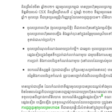
​គិត​ត្រឹម​ខែមីនា​ ឆ្នាំ​២០២១​ ផ្សា​រមូល​ប​ត្រ​កម្ពុជា​ មាន​ក្រុមហ៊ុន​មូល​ប​ត្រ​កម្
ទិន្នន័យ​របស់​ CSX​ គិត​ត្រឹម​ត្រីមាស​ទី​ ៤​ ក្នុង​ឆ្នាំ​ ២០២០​ ទីផ្សារ​មូ
ឆ្នាំ​។​ ​មូល​ប​ត្រ​ គឺជា​ទ្រព្យសម្បត្តិ​ហិរញ្ញវត្ថុ​ដែល​អាច​ជួញដូរ​បាន​។​ បើ
​មូល​ប​ត្រ​ភាគហ៊ុន​ (​មូល​ប​ត្រ​កម្មសិទ្ធិ​)​ គឺជា​ភាគហ៊ុន​នៅ​ក្នុង​កម្មសិ
មូល​ប​ត្រ​ភាគហ៊ុន​អាច​ឡើង​ និង​ធ្លាក់​ចុះ​នៅ​ក្នុង​តម្លៃ​មួយ​អាស្រ័យ​ទៅ
ទូទាត់​ជា​សាច់ប្រាក់​)។
​មូល​ប​ត្រ​បំណុល​តំណាង​អោយប្រាក់​កម្ចី​។​ ជា​ធម្មតា​ មូល​ប​ត្រ​ប្រភេទ
ផ្សេង​ទៀត​ក្នុង​ចំនួន​ទឹកប្រាក់​ជាក់លាក់​ណាមួយ​ ជាមួយនឹង​ការ​សន្យា​សង
ការ​ប្រាក់​ និង​កាលបរិច្ឆេទ​កំណត់​ណាមួយ​ (​នៅ​ពេល​ដែល​ម្ចាស់​មូល​ប​
​ឧបករណ៍​និ​ស្ស​ន្ទ​ន៍​ (​ដូច​ជា​ជម្រើស​ ឬ​កិច្ចសន្យា​សម្រាប់​អនាគត​)​ មា
តម្លៃ​និង​កាលបរិច្ឆេទ​កំណត់​ ត្រូវ​បាន​បញ្ជាក់​តាំងពី​ពេល​ប្រតិបត្តិការ​ដំ
​មានច្បាប់​ជា​ច្រើន​ ដែល​កំណត់​ថា​ទីផ្សារ​មូល​ប​ត្រ​បាន​គ្របដណ្ដប់​ទាំងមូល​
មិនមែន​របស់​រដ្ឋាភិបាល​ត្រូវ​បាន​ចេញផ្សាយ​ដោយ​ក្រុមហ៊ុន​សាធារណៈ​មាន​កំណត់
8
ទទួល​បាន​ពី​គ្រោងការ​វិនិយោគ​ ឧបករណ៍​និ​ស្ស​ន្ទ​ន៍​ផ្សេង​ទៀត​។
​ ខណៈ​ព
ផ្សេង​ទៀត​ បង្កើត​ឡើង​ ឬ​ទទួលស្គាល់​បំណុល​ដែល​ចេញ​ដោយ​ ឬ​ក្នុង​នាម​
ការ​ជួញដូរ​នូវ​មូល​ប​ត្រ​មហាជន​
គឺជា​ធាតុ​គន្លឹះ​ដ៏​សំខាន់​នៅ​ក្នុង​ក្របខ័ណ្