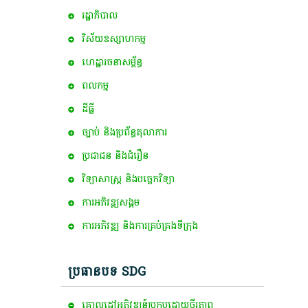
រដ្ឋាភិបាល
វិស័យឧស្សាហកម្ម
ហេដ្ឋារចនាសម្ព័ន្ធ
ពល​កម្ម
ដីធ្លី
ច្បាប់ និងប្រព័ន្ធតុលាការ
ប្រជាជន និងជំរឿន
វិទ្យាសាស្ត្រ និងបច្ចេកវិទ្យា
ការ​អភិវឌ្ឍ​សង្គម
ការអភិវឌ្ឍ និងការគ្រប់គ្រងទីក្រុង
ប្រធានបទ SDG
គោលដៅ​អភិវឌ្ឍន៍​ប្រកបដោយ​ចីរភាព