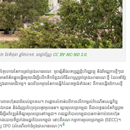
 ខែមិថុនា ឆ្នាំ២០១៥. អាជ្ញាប័ណ្ណ
CC BY-NC-ND 2.0.
ាយ​នៃ​ការ​គ្រប់គ្រង​សាធារណៈ​ គួប​ផ្សំ​នឹង​បទ​ប្បញ្ញត្តិ​ហិរញ្ញវត្ថុ​ និង​វិមជ្ឈការ​ថ្មីៗ​ជា​
ំនិត​ផ្តួចផ្តើម​មួយ​ដើម្បី​លើកទឹកចិត្ត​ដល់​វិធីសាស្ត្រ​គ្រប់គ្រង​សាធារណៈ​ថ្មី​ ដែល​នាំ​ឱ្យ​
​ឆាក​អាជីវកម្ម​។​ ផលវិបាក​មួយ​នៃ​ការ​ធ្វើ​កំណែទម្រង់​ទាំងនេះ​ គឺ​ការ​បង្កើត​ឱកាស​ថ្មី​
ជា​ផ្សារភាគហ៊ុន​ជាតិ​របស់​ប្រទេស​។​ វា​ផ្តោត​សំខាន់​លើ​ការ​លើកកម្ពស់​កំណើនសេដ្ឋកិច្ច​
ន​ និង​ជំរុញ​លំហូរ​ចូល​នូវ​មូលធន​។​ ផ្សា​រមូល​ប​ត្រ​កម្ពុជា​ គឺជា​លទ្ធផល​នៃ​កិច្ចព្រម
ម្បី​អភិវឌ្ឍន៍​ទីផ្សារ​មូល​ប​ត្រ​នៅ​កម្ពុជា​។​ រាជរដ្ឋាភិបាល​កម្ពុជា​បាន​កាន់កាប់​ភាគហ៊ុន​
ោយ​ទីភ្នាក់ងារ​រដ្ឋាភិបាល​កម្ពុជា​ នោះ​គឺ​គណៈ​ក​ម្មា​ការ​មូល​ប​ត្រ​កម្ពុជា​ (SECC)​។​
4
​ ឬ​ IPO​ (​សំណើ​លក់​ដំបូង​ជា​សាធារណៈ​)​។​