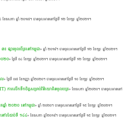
 ២៤ ខែឧសភា ឆ្នាំ ២០១៧។ បានចូលអាននៅថ្ងៃទី ១២ ខែកុម្ភៈ ឆ្នាំ២០២១។
 ៣៖ ផ្សារមូលប័ត្រនៅកម្ពុជា
» ឆ្នាំ ២០១៨។ បានចូលអាននៅថ្ងៃទី ១២ ខែកុម្ភៈ ឆ្នាំ២០២១។
ាំ ២០២០
» ថ្ងៃទី ០៤ ខែកុម្ភៈ ឆ្នាំ២០២១។ បានចូលអាននៅថ្ងៃទី ១២ ខែកុម្ភៈ ឆ្នាំ២០២១។
បាល
» ថ្ងៃទី ០៧ ខែកញ្ញា ឆ្នាំ២០២០។ បានចូលអាននៅថ្ងៃទី ១០ ខែកុម្ភៈ ឆ្នាំ២០២១។
WHT) ការលើកទឹកចិត្តសម្រាប់វិនិយោគិនមូលបត្រ
» ខែឧសភា ឆ្នាំ២០២០។ បានចូលអាននៅ
គឆ្នាំ ២០២០ នៅកម្ពុជា
» ឆ្នាំ ២០២០។ បានចូលអាននៅថ្ងៃទី ១៥ ខែកុម្ភៈ ឆ្នាំ២០២១។
ថិតនៅលំដាប់ទី ១៤៤
» ខែឧសភា ឆ្នាំ២០១៩។ បានចូលអាននៅថ្ងៃទី ១៥ ខែកុម្ភៈ ឆ្នាំ២០២១។