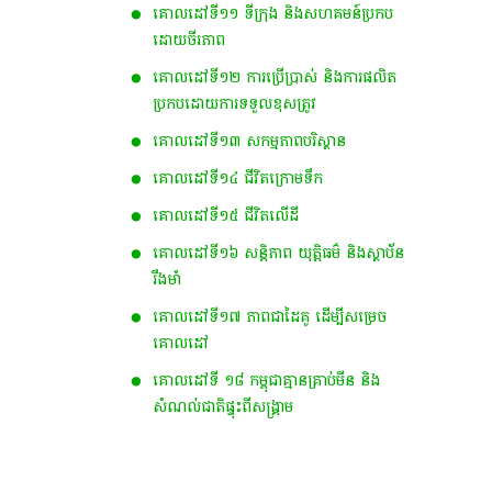
គោលដៅទី១១ ទីក្រុង និងសហគមន៍ប្រកប
ដោយចីរភាព
គោលដៅទី១២ ការប្រើប្រាស់ និងការផលិត
ប្រកបដោយការទទួលខុសត្រូវ​
គោលដៅទី​១៣ ស​កម្ម​ភាព​​បរិស្ថាន​
គោលដៅទី១៤ ជីវិតក្រោមទឹក
គោលដៅទី១៥ ជីវិតលើដី
គោលដៅទី១៦ សន្តិភាព យុត្តិធម៌ និងស្ថាប័ន
រឹងមាំ
គោលដៅទី១៧ ភាពជាដៃគូ ដើម្បីសម្រេច
គោលដៅ
គោលដៅ​ទី​ ១៨​ កម្ពុជា​គ្មាន​គ្រាប់​មីន​ ​និង​
សំណល់​ជាតិ​ផ្ទុះ​ពី​សង្គ្រាម​