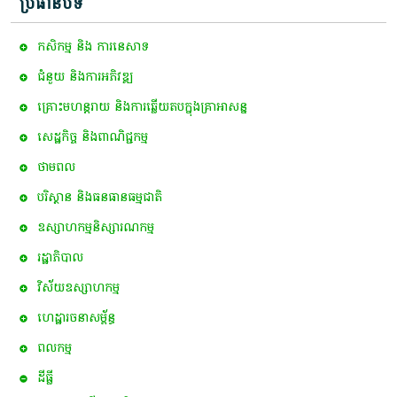
ប្រធានបទ
កសិកម្ម​ និង​ ការ​នេ​សាទ​
ជំនួយ និងការអភិវឌ្ឍ
គ្រោះមហន្តរាយ និងការឆ្លើយតបក្នុងគ្រាអាសន្ន
សេដ្ឋកិច្ច និងពាណិជ្ជកម្ម
ថាមពល
បរិស្ថាន និងធនធានធម្មជាតិ
ឧស្សាហកម្មនិស្សារណកម្ម
រដ្ឋាភិបាល
វិស័យឧស្សាហកម្ម
ហេដ្ឋារចនាសម្ព័ន្ធ
ពល​កម្ម
ដីធ្លី