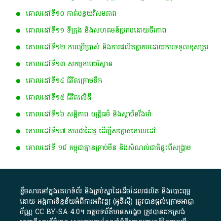
គោលដៅទី១០ កាត់បន្ថយវិសមភាព
គោលដៅទី១១ ទីក្រុង និងសហគមន៍ប្រកបដោយចីរភាព
គោលដៅទី១២ ការប្រើប្រាស់ និងការផលិតប្រកបដោយការទទួលខុសត្រូវ​
គោលដៅទី​១៣ ស​កម្ម​ភាព​​បរិស្ថាន​
គោលដៅទី១៤ ជីវិតក្រោមទឹក
គោលដៅទី១៥ ជីវិតលើដី
គោលដៅទី១៦ សន្តិភាព យុត្តិធម៌ និងស្ថាប័នរឹងមាំ
គោលដៅទី១៧ ភាពជាដៃគូ ដើម្បីសម្រេចគោលដៅ
គោលដៅ​ទី​ ១៨​ កម្ពុជា​គ្មាន​គ្រាប់​មីន​ ​និង​សំណល់​ជាតិ​ផ្ទុះ​ពី​សង្គ្រាម​
ខ្លឹមសារ​នៅ​ក្នុង​គេហទំព័រ និង​គ្រប់​ស្នា​ដៃ​ដើម​ដែល​ផលិត​ និង​បោះពុម្ព​
ដោយ​ អង្គការ​ទិន្នន័យ​អំពី​ការអភិវឌ្ឍ​​ (អូ​ឌី​ស៊ី)​ ត្រូវ​បាន​ផ្តល់​ក្រោម​អាជ្ញា
ប័ណ្ណ​
CC BY-SA 4.0
។​ អត្ថបទ​ព័ត៌មាន​សង្ខេប​ ត្រូវ​បាន​ដកស្រង់​