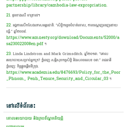
partnership/library/cambodia-law-expropriation.
21
. ដូចខាងលើ មាត្រា៧។
22
. អង្គការលើកលែងទោសអន្តរជាតិ. “សិទិ្ធកម្ទេចបំបាត់ចោល, ការបណ្តេញចេញ​ដោយ
បង្ខំ.” ឆ្នាំ២០០៨.
https://www.amnesty.org/download/Documents/52000/a
sa230022008en.pdf
។
23
. Linda Lindstrom and Mark Grimsditch. ឆ្នាំ២០១៣. “គោល
នយោបាយ​សម្រាប់អ្នកក្រ? ភ្នំពេញ សន្តិសុខកម្មសិទ្ធិ និងសរាចរលេខ ០៣.” រាជធានី​
ភ្នំពេញ: កិច្ចផ្តួចផ្តើមទីក្រុង.
https://www.academia.edu/8476693/Policy_for_the_Poor
_Phnom_ Penh_Tenure_Security_and_Circular_03
។
នៅលើទំព័រនេះ
គោលនយោបាយ និងក្របខ័ណ្ឌគតិយុត្តិ
​បញ្ហាប្រឈម​