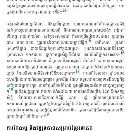
កម្មសិទ្ធិ​បន្ទាប់​ដែល​មិន​បាន​ចុះបញ្ជី​ទាំងអស់​ តែង​បាត់បង់​សិទ្ធិ​លើ​ដី​ទិញ​រួច​ នៅ​
14
ក្នុង​ដំណើរការ​ដោះស្រាយ​ជម្លោះដីធ្លី​។
អង្គការ​មិនមែន​រដ្ឋាភិបាល​ និង​ប្រព័ន្ធ​ផ្សាយ​ បាន​រាយការណ៍​អំពី​ការ​ផ្ទេរកម្មសិទ្ធិ​
នៅ​ក្រោម​រូបភាព​ជា​ការ​លក់​ដោយ​បង្ខំ​ និង​ការ​បណ្តេញចេញ​ដោយ​បង្ខំ​។​ អង្គការ​
លី​កាដូ​ រាយការណ៍​ថា​ នៅ​ប្រទេស​កម្ពុជា​ គិត​មក​ត្រឹម​ឆ្នាំ​២០១៤​នេះ​ ប្រជាជន​
15
ជាង​ ៥០០,០០០​ ត្រូវ​បាន​ប៉ះពាល់​ដោយ​ជម្លោះដីធ្លី​។​
ជា​ពិសេស​ គ្រួសារ​
រស់នៅ​ទីក្រុង​ ងាយ​នឹង​ធ្លាក់​ចូល​ទៅ​ក្នុង​ជម្លោះ​។​ ប្រជាជន​នៅ​រាជធានី​ភ្នំពេញ​
16
ប្រមាណ​ជា​ ១១​ភាគរយ​ ត្រូវ​បាន​ផ្លាស់​ប្តូរ​ទីលំនៅ​ ចាប់តាំងពី​ឆ្នាំ​១៩៩៣​មក​។
សហគមន៍​នៅ​តាម​ទី​ជនបទ​ គឺ​ប្រឈម​នឹង​ការ​ផ្លាស់​ ទីលំនៅ​ ដោយសារ​ការ​ផ្តល់​
សម្បទាន​ទៅ​ឱ្យ​ក្រុមហ៊ុន​ឯន​ជន​ ឬ​ត្រូវ​គេ​ចោទ​ថា​ ជា​អ្នក​តាំង​ទីលំនៅ​ដោយ​ខុស
17
ច្បាប់​ ដែល​មិន​មាន​សិទ្ធិ​ទៅ​លើ​ដី​របស់​ពួក​គេ​។​
កាលពី​ខែមេសា​ ឆ្នាំ​២០១៥​
សេចក្តីរាយការណ៍​មួយ​បង្ហាញ​ថា​ ក្រុមហ៊ុន​ ដែល​ ទទួល​បាន​សម្បទាន​ដី​សេដ្ឋកិច្ច​
នៅ​ក្នុង​ខេត្តកោះកុង​ បាន​កំពុង​គំរាម​គំ​ហែង​ អ្នក​ភូមិ​ជាមួយនឹង​ការ​បណ្តេញចេញ​
18
។
​ ប្រព័ន្ធ​ផ្សព្វផ្សាយ​ រាយការណ៍​ផង​ដែរ​ថា​ មាន​ករណី​ជា​ច្រើន​ ដែល​ដី​មានកម្ម​
សិទ្ធិ​ កំពុង​តែ​ប្រឈម​នឹង​ការ​លក់​ដីធ្លី​ ដោយ​ បង្ខំ​ ឬ​មិន​មាន​ប្រយោជន៍​។​
ឧទាហរណ៍​ ប្រជាពលរដ្ឋ​នៅ​ក្នុង​ខេត្តកំពង់ឆ្នាំង​ និង​ ខេត្តរតនគិរី​ បាន​ពិពណ៌នា​ពី​
អារម្មណ៍​ទទួល​រង​សម្ពាធ​បង្ខំចិត្ត​លក់​ដី​ដែល​ទើប​ បាន​កម្មសិទ្ធិ​ថ្មី​របស់​ពួក​គេ​ទៅ​ឱ្យ​
19
អ្នក​ខាងក្រៅ​ យ៉ាង​ថោក​។
ការកែលម្អ និង​វឌ្ឍនភាពសម្រាប់​ថ្ងៃ​អនាគត