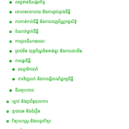
សម្បទានដីសង្គមកិច្ច
គោលនយោបាយ និង​ការគ្រប់គ្រង​ដីធ្លី
ការកាន់កាប់​ដីធ្លី និង​ការចេញ​ប័ណ្ណកម្មសិទ្ធិ​
ចំណាត់ថ្នាក់ដីធ្លី
ការជួលដីសាធារណៈ
គ្រាប់មីន យុទ្ធភ័ណ្ឌមិនទាន់ផ្ទុះ និងការដោះមីន
ការផ្ទេរដីធ្លី
អស្សាមិករណ៍
ការទិញលក់ និងការធ្វើពាណិជ្ជកម្មដីធ្លី
ដីសមូហភាព
ច្បាប់ និងប្រព័ន្ធតុលាការ
ប្រជាជន និងជំរឿន
វិទ្យាសាស្ត្រ និងបច្ចេកវិទ្យា