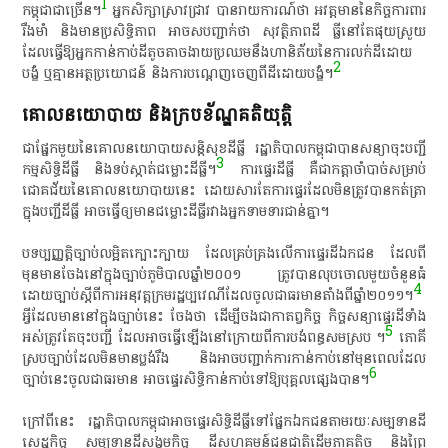
1
កម្ពុជា​ជា​ច្រើន​។
​អ្នក​សិក្សា​ស្រាវជ្រាវ​ បាន​រាយការណ៍​ថា​ អវត្តមាន​នៃ​កិច្ច​ការពារ​
រឹង​មាំ​ និង​មាន​ប្រសិទ្ធិ​ភាព​ អាច​សបញ្ជាក់​ថា​ សុវត្ថិភាព​ដី​ ធ្លី​នៅ​តែ​ផុយ​ស្រួយ​
ដែល​ធ្វើ​ឱ្យ​អ្នកកាន់កាប់​ដី​តូចតាច​ងាយ​ប្រឈម​នឹង​ហានិភ័យ​នៃ​ការ​លក់​ដី​ដោយ​
2
បង្ខំ​ ឬ​គ្មាន​អត្ថប្រយោជន៍​ និង​ការ​បណ្តេញ​ចេញពី​ដី​ដោយ​បង្ខំ​។
គោលនយោបាយ និងក្របខ័ណ្ឌគតិយុត្តិ
ជា​ផ្នែក​មួយ​នៃ​គោលនយោបាយ​សន្តិសុខ​ដីធ្លី​ រដ្ឋាភិបាល​កម្ពុជា​បាន​សន្យា​ចុះបញ្ជី​
3
កម្មសិទ្ធិ​ដីធ្លី​ និង​ទប់ស្កាត់​ជម្លោះដីធ្លី​។​
ការ​ផ្ទេរ​ដីធ្លី​ គឺជា​កត្តាចាំបាច់​សម្រាប់​
ជោគជ័យ​នៃ​គោលនយោបាយ​នេះ​ ដោយសារ​តែ​ការ​ផ្ទេរ​ដែល​មិន​ត្រូវ​បាន​កត់ត្រា​
ក្នុង​បញ្ជី​ដីធ្លី​ អាច​ធ្វើ​ឲ្យ​មាន​ជម្លោះដីធ្លី​រវាង​អ្នក​ទាមទារ​ជាន់​គ្នា​។​
​បទ​ប្បញ្ញត្តិ​ច្បាប់​លម្អិត​ក្បោះក្បាយ​ ដែល​គ្រប់គ្រង​លើ​ការ​ផ្ទេរ​ដី​ឯកជន​ ដែល​ពី​
មុន​មាន​ចែង​នៅ​ក្នុង​ច្បាប់​ភូមិបាល​ឆ្នាំ​២០០១​ ត្រូវ​បាន​លុប​ចោល​មួយ​ចំនួន​ធំ​
4
ដោយ​ច្បាប់​ស្តី​ពី​ការ​អនុវត្ត​ក្រមរដ្ឋប្បវេណី​ដែល​ចូល​ជា​ធរមាន​តាំងពី​ឆ្នាំ​២០១១​។​
អ្វី​ដែល​មាននៅ​ក្នុង​ច្បាប់​នេះ​ ចែង​ថា​ ដើម្បី​ចង​ជា​កាតព្វកិច្ច​ កិច្ចសន្យា​ផ្ទេរ​ដី​ទាំង
5
អស់​ត្រូវ​តែ​ចុះបញ្ជី​ ដែល​អាច​ធ្វើ​ឡើង​នៅ​ក្រោយ​ពី​ការ​បង់ពន្ធ​សម​ស្រប​ ។
​ ភោគី​
ស្របច្បាប់​ដែល​មិន​មាន​ប្លង់​រឹង​ និង​អាច​បញ្ជាក់​ការ​កាន់កាប់​នៅ​មុន​ពេល​ដែល​
6
ច្បាប់​នេះ​ចូល​ជា​ធរមាន​ អាច​ផ្ទេរសិទ្ធិ​កាន់កាប់​ទៅ​ឱ្យ​បុគ្គល​ផ្សេង​បាន​។
​ក្រៅពី​នេះ​ រដ្ឋាភិបាល​កម្ពុជា​អាច​ផ្ទេរសិទ្ធិ​ដីធ្លី​ទៅ​ផ្នែក​ឯកជន​តាម​រយៈ​សម្បទាន​ដី​
សេដ្ឋកិច្ច​ សម្បទាន​ដី​សង្គមកិច្ច​ ដី​សហគមន៍​ជនជាតិ​ដើម​ភាគតិច​ និង​ព្រៃ​