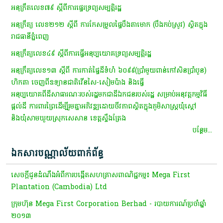
អនុក្រឹតលេខ៧៩ ស្ដីពីការផ្ទេរទ្រព្យសម្បត្តិរដ្ឋ
អនុក្រឹត្យ លេខ២១២ ស្តីពី ការកែសម្រួលផ្ទៃបឹងតាមោក (បឹងកប់ស្រូវ) ស្ថិតក្នុង
រាជធានីភ្នំពេញ
អនុក្រឹត្យលេខ៤៩ ស្តីពីការធ្វើអនុប្បយោគទ្រព្យសម្បត្តិរដ្ឋ
អនុក្រឹត្យលេខ១៣ ស្តីពី ការកាត់ផ្ទៃដីទំហំ ៦០៩៩(ប្រាំមួយពាន់កៅសិនប្រាំបួន)​
ហិកតា ចេញពីឧទ្យានជាតិវើនសៃ-សៀមប៉ាង និងធ្វើ
អនុប្បយោគពីដីសាធារណៈរបស់រដ្ឋមកជាដីឯកជនរបស់រដ្ឋ សម្រាប់អនុវត្តកម្មវិធី
ផ្តល់ដី ការពារព្រៃដើម្បីរួមគ្នាអភិវឌ្ឍដោយចីវភាពស្ថិតក្នុងភូមិសាស្រ្តឃុំស្តៅ
និងឃុំសាមឃួយស្រុកសេសាន ខេត្តស្ទឹងត្រែង
បន្ថែម...
ឯកសារបណ្ណាល័យពាក់ព័ន្ធ
សេចក្តីជូនដំណឹងអំពីការបង្កើតសហគ្រាសពាណិជ្ជកម្ម៖ Mega First
Plantation (Cambodia) Ltd
ក្រុមហ៊ុន Mega First Corporation Berhad - របាយការណ៍ប្រចាំឆ្នាំ
២០១៣