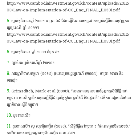
http://www.cambodiainvestment.gov.kh/content/uploads/2012/
03/Law-on-Implementation-of-CC_Eng_FINAL_110531.pdf
5
. ច្បាប់ភូមិបាលឆ្នាំ ២០០១ មាត្រា ៦៩ ដែលធ្វើវិសោធនកម្មដោយច្បាប់ស្តីពី​ការ​អនុវត្តក្រម
រដ្ឋប្បវេណី ឆ្នាំ ២០១១។
http://www.cambodiainvestment.gov.kh/content/uploads/2012/
03/Law-on-Implementation-of-CC_Eng_FINAL_110531.pdf
6
. ច្បាប់ភូមិបាល ឆ្នាំ ២០០១ ជំពូក ៤។
7
. ច្បាប់អស្សាមិករណ៍ឆ្នាំ ២០១០។
8
. រាជរដ្ឋាភិបាលកម្ពុជា (២០១២) (យោងក្រមរដ្ឋប្បវេណី (២០០៧), មាត្រា ១៣៣ និង
១៣៥)។
9
. Grimsditch, Mark et al (២០១២). “លទ្ធភាពទទួលបានប័ណ្ណកម្មសិទ្ធិដីធ្លី នៅ
កម្ពុជា ៖ ការសិក្សាពីការចុះបញ្ជីដីធ្លីជាប្រព័ន្ធក្នុងខេត្តទាំងបី និងរដ្ឋធានី” វេទិការ អង្គការមិនមែន
រដ្ឋាភិបាលស្តីពីកម្ពុជា។
10
. ដូចខាងលើ។
11
. ដូចខាងលើ។ សូ សុខប៊ុនធឿន (២០១០). “សិទ្ធិដីធ្លីនៅកម្ពុជា ៖ កំណែទម្រង់​មិន​ចេះចប់.”
ការវិភាគរបស់មជ្ឈមណ្ឌលបូព៌ា-បស្ចឹម លេខ ៩៧។