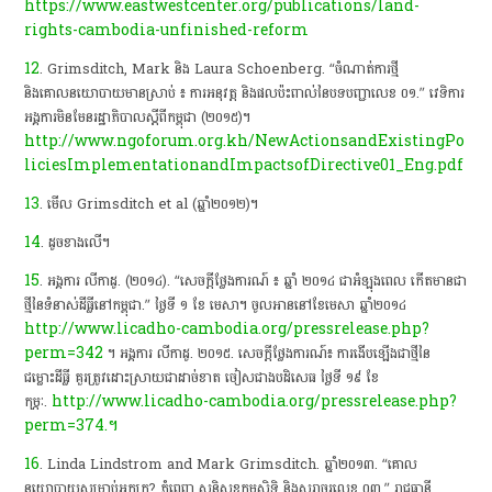
https://www.eastwestcenter.org/publications/land-
rights-cambodia-unfinished-reform
12
. Grimsditch, Mark និង Laura Schoenberg. “ចំណាត់ការថ្មី
និងគោលនយោ​បាយមានស្រាប់ ៖ ការអនុវត្ត និងផលប៉ះពាល់នៃបទបញ្ជាលេខ ០១.” វេទិការ​
អង្គការមិនមែនរដ្ឋាភិបាលស្តីពីកម្ពុជា (២០១៥)។
http://www.ngoforum.org.kh/NewActionsandExistingPo
liciesImplementationandImpactsofDirective01_Eng.pdf
13
. មើល Grimsditch et al (ឆ្នាំ២០១២)។
14
. ដូចខាងលើ។
15
. អង្គការ លីកាដូ. (២០១៤). “សេចក្តីថ្លែងការណ៍ ៖ ឆ្នាំ ២០១៤ ជាអំឡុងពេល កើតមានជា
ថ្មីនៃទំនាស់ដីធ្លីនៅកម្ពុជា.” ថ្ងៃទី ១ ខែ មេសា។ ចូលអាននៅ​ខែ​មេសា ឆ្នាំ២០១៤
http://www.licadho-cambodia.org/pressrelease.php?
perm=342
។ អង្គការ លីកាដូ. ២០១៥. សេចក្តីថ្លែងការណ៍៖ ការងើបឡើងជាថ្មីនៃ
ជម្លោះដីធ្លី គួរត្រូវដោះស្រាយជាដាច់ខាត ចៀសជាងបដិសេធ ថ្ងៃទី ១៩ ខែ
http://www.licadho-cambodia.org/pressrelease.php?
កុម្ភៈ.
perm=374.។
16
. Linda Lindstrom and Mark Grimsditch. ឆ្នាំ២០១៣. “គោល
នយោបាយ​សម្រាប់អ្នកក្រ? ភ្នំពេញ សន្តិសុខកម្មសិទ្ធិ និងសរាចរលេខ ០៣.” រាជធានី​