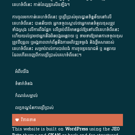
គេហទំព័នេះ កាន់តែល្អប្រសើរឡើង។
ការចូលមកកាន់គេហទំព័រនេះ ឬប្រើប្រាស់មូលដ្ឋានទិន្នន័យនៅលើ
គេហទំព័រនេះ បានន័យថា អ្នកទទួលស្គាល់ថាអ្នកមានទំនួលខុសត្រូវ
ទាំងស្រុង លើការពឹងផ្អែក លើគ្រប់ព័ត៌មានផ្តល់ឱ្យនៅលើគេហទំព័រនេះ
ហើយយល់ព្រមថាអ្នកនឹងមិនបង្ករអន្តរាយ ឬ ទាមទារ​ឱ្យមានការទទួលខុស​
ត្រូវពីបុគ្គល ឬអង្គភាពពាក់ព័ន្ធនឹងការអភិវឌ្ឍទម្រង់ និងខ្លឹមសាររបស់
គេហទំព័រនេះ សម្រាប់រាល់ការបាត់បង់ ការខូចប្រយោជន៍ ឬ អន្តរាយ
ដែលកើតចេញពីការប្រើប្រាស់គេហទំព័រនេះ។
អំពី​យើង​
ទំនាក់ទំនង
កំណត់សម្គាល់
លក្ខខណ្ឌនៃការប្រើប្រាស់
វិភាគទាន
This website is built on
WordPress
using the
JEO