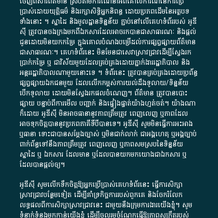
ចេញពី​សារព័ត៌មាន ស្របតាមការ​ណែនាំ​អំពី​គោលការណ៍​នៃ​ការ​ប្រើ
ប្រាស់​ដោយ​យុត្តិធម៌​ និង​រក្សាសិទ្ធិអ្នកនិពន្ធ ដោយ​ប្រភពដើម​នៃ​​អត្ថបទ
ទាំង​នោះ​ ។​ ស្នាដៃ​ និង​មូលដ្ឋាន​ទិន្នន័យ ​ភ្ជាប់​នៅ​លើ​គេហទំព័រ​របស់​ អូ​ឌី​
ស៊ី​ ត្រូវ​បាន​ចងក្រង​មក​ពី​ឯកសារ​ដែល​អាច​រក​បានជា​សាធារណៈ​ និង​ផ្តល់​
ជូន​ដោយ​មិន​យក​កម្រៃ​ ក្នុង​គោលបំណង​បម្រើ​ដល់ការ​ផ្សព្វផ្សាយ​ព័ត៌មាន​
ជា​សាធារណៈ​។​ គេហទំព័រ​នេះ​ មិនមែន​ជា​សេវា​ស្រាវជ្រាវ​ដើម្បី​ស្វែងរក
ប្រាក់​កម្រៃ​ ឬ​ ជា​វិស័យ​មួយ​ដែល​គ្រប់គ្រង​ដោយ​ភ្នាក់ងារ​រដ្ឋាភិបាល​ និង ​
អន្តររដ្ឋាភិបាល​ណាមួយ​នោះ​ទេ ​។​ ទំព័រ​នេះ​ ត្រូវ​បាន​គ្រប់គ្រង​ដោយ​ប្រព័ន្ធ​
ផ្សព្វផ្សាយ​ឯកជន​មួយ​ ដែល​លើកកម្ពស់​ការ​យល់​ដឹង​ទូលាយ​/​ទិន្នន័យ​
បើក​ទូលាយ​ ដោយ​មិនស្វែង​រក​ផល​ចំណេញ​។​ ព័ត៌មាន​ ត្រូវ​បាន​បោះ
ផ្សាយ​ បន្ទាប់​ពី​ការ​មើល​ បញ្ជាក់​ និង​ផ្ទៀងផ្ទាត់​យ៉ាង​ហ្មត់ចត់​។​ យ៉ាងណា​
ក៏​ដោយ​ អូ​ឌី​ស៊ី​ មិន​អាច​ធានា​នូវ​ភាព​ត្រឹមត្រូវ​ ពេញលេញ​ ឬ​ភាព​ដែល​
អាច​ទុកចិត្ត​បាននូវ​ប្រភព​ភាគី​ទី​បី​បាន​ទេ​។​ អូ​ឌី​ស៊ី​ សូម​មិន​ធ្វើការ​អះអាង​
ឬ​ធានា​ ទោះជា​បាន​សម្តែង​ច្បាស់​ ឬ​មិន​ជាក់លាក់​ ជា​អង្គហេតុ​ ឬ​អង្គច្បាប់​
ពាក់ព័ន្ធ​ទៅ​នឹង​ភាព​ត្រឹមត្រូវ​ ពេញលេញ​ ឬ​ភាព​សម​ស្រប​នៃ​ទិន្នន័យ​
ស្នាដៃ​ ឬ​ ឯកសារ​ ដែល​មាន​ ឬ​ដែល​បាន​យក​មក​យោង​ជា​ឯកសារ​ ឬ​
ដែល​បាន​ផ្តល់​ឲ្យ​។
អូឌីស៊ី សូមលើកទឹកចិត្តឱ្យអ្នកប្រើប្រាស់គេហទំព័រនេះ ធ្វើការសិក្សា
ស្រាវជ្រាវបន្ថែមទៀត ដើម្បីគាំទ្រកិច្ចការ​របស់ពួកគេ និងចែករំលែក
លទ្ធផលពីការសិក្សាស្រាវជ្រាវនេះ ជាមួយនឹងក្រុមការងារយើងខ្ញុំ។ សូម
ទំនាក់ទំនងមកកាន់យើងខ្ញុំ
ដើម្បីចូលរួមចំណែកធ្វើឱ្យភាពសុក្រឹតរបស់