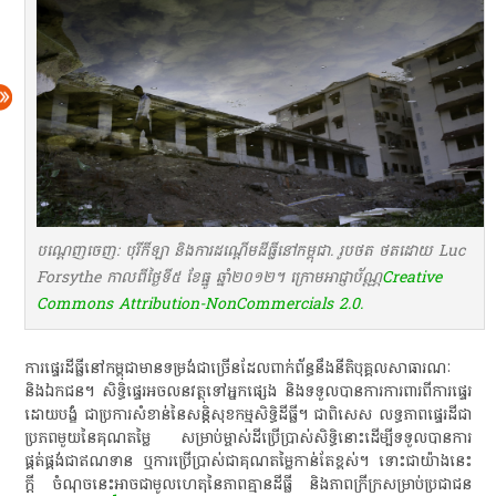
បណ្តេញចេញ: បុរីកីឡា និងការដណ្តើមដីធ្លីនៅកម្ពុជា. រូបថត ថតដោយ Luc
Forsythe កាលពីថ្ងៃទី៥ ខែធ្នូ ឆ្នាំ២០១២។ ក្រោមអាជ្ញាប័ណ្ណ
Creative
Commons Attribution-NonCommercials 2.0.
ការ​ផ្ទេរ​ដីធ្លី​នៅ​កម្ពុជា​មាន​ទម្រង់​ជា​ច្រើន​ដែល​ពាក់ព័ន្ធ​នឹង​នីតិបុគ្គល​សាធារណៈ​
និង​ឯកជន​។​ សិទ្ធិ​ផ្ទេរ​អចលនវត្ថុ​ទៅ​អ្នក​ផ្សេង​ និង​ទទួល​បានការ​ការពារ​ពី​ការ​ផ្ទេរ​
ដោយ​បង្ខំ​ ជា​ប្រការ​សំខាន់​នៃ​សន្តិសុខ​កម្មសិទ្ធិ​ដីធ្លី​។​ ជា​ពិសេស​ លទ្ធភាព​ផ្ទេរ​ដី​ជា​
ប្រភព​មួយ​នៃ​គុណ​តម្លៃ​ សម្រាប់​ម្ចាស់​ដី​ប្រើប្រាស់​សិទ្ធិ​នោះ​ដើម្បី​ទទួល​បានការ​
ផ្គត់ផ្គង់​ជា​ឥណទាន​ ឬ​ការ​ប្រើប្រាស់​ជា​គុណ​តម្លៃ​កាន់តែ​ខ្ពស់​។​ ទោះជា​យ៉ាងនេះ​
ក្តី​ ចំណុច​នេះ​អាច​ជា​មូលហេតុ​នៃ​ភាព​គ្មាន​ដីធ្លី​ និង​ភាព​ក្រីក្រ​សម្រាប់​ប្រជាជន​