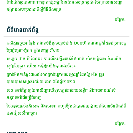
តែងតាំង​ប្រធាន​គណៈកម្មការ​ផ្សះផ្សា​វិវាទ​ដែនសមុទ្រ​កម្ពុជា​-​ថៃ​ក្រោម​អនុសញ្ញា​
អង្គការសហប្រជាជាតិ​ស្តី​ពី​នីតិ​សមុទ្រ​ ​
បន្ថែម...
ព័ត៌មានពាក់ព័ន្ធ
កសិដ្ឋានមួយកន្លែងកាន់កាប់ដីខុសច្បាប់ជាង ២០០ហិកតានៅក្នុងដែនជម្រកសត្វ
ព្រៃភ្នំត្នោត-ភ្នំពក ក្នុងខេត្តព្រះវិហារ
សម្ដេច ហ៊ុន ម៉ាណែត៖ ការលើកឡើងរបស់ថៃហាក់ «មិនយុត្តិធម៌» និង «មិន
សូវត្រឹមត្រូវ» ហើយ «ធ្វើឱ្យយើងគ្មានជម្រើស»
គ្រាប់មិនទាន់ផ្ទុះជាង៨៤០០គ្រាប់ក្រោយជម្លោះព្រំដែនខ្មែរ-ថៃ ត្រូវ
បានបោសសម្អាតនៅរយៈពេល៦ខែឆ្នាំ២០២៦
សហគមន៍​ព្រៃ​ឡង់​រក​ឃើញ​ឈើ​ខុសច្បាប់​រាប់រយ​សន្លឹក​ និង​រាយការណ៍​សុំ​
អន្តរាគមន៍​ពី​មន្ត្រី​ជំនាញ​
ថៃ​បន្ត​វប្បធម៌​បដិសេធ​ និង​ចោទ​តា​រាហូ​លី​វូ​ដ​ថា​បាន​ផ្សព្វផ្សាយ​ព័ត៌មាន​មិន​ពិត​អំពី​
ជនភៀសសឹក​កម្ពុជា​
បន្ថែម...