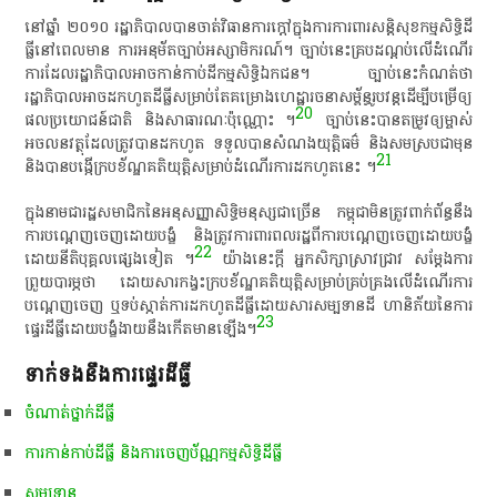
នៅ​ឆ្នាំ​ ២០១០​ រដ្ឋាភិបាល​បាន​ចាត់វិធានការ​ក្តៅ​ក្នុង​ការ​ការពារ​សន្តិសុខ​កម្មសិទ្ធិ​ដី
ធ្លី​នៅ​ពេល​មាន​ ការ​អនុម័ត​ច្បាប់​អស្សាមិក​រណ៍​។​ ច្បាប់​នេះ​គ្របដណ្តប់​លើ​ដំណើរ
ការ​ដែល​រដ្ឋាភិបាល​អាច​កាន់កាប់​ដី​កម្មសិទ្ធិឯកជន​។​ ច្បាប់​នេះ​កំណត់​ថា​
រដ្ឋាភិបាល​អាច​ដកហូត​ដីធ្លី​សម្រាប់​តែ​គម្រោង​ហេដ្ឋារចនាសម្ព័ន្ធ​រូប​វន្ត​ដើម្បី​បម្រើ​ឲ្យ​
20
ផលប្រយោជន៍​ជាតិ​ និង​សាធារណៈ​ប៉ុណ្ណោះ​ ។
​ ច្បាប់​នេះ​បាន​តម្រូវ​ឲ្យ​ម្ចាស់​
អចលនវត្ថុ​ដែល​ត្រូវ​បាន​ដកហូត​ ទទួល​បាន​សំណង​យុត្តិធម៌​ និង​សម​ស្រប​ជា​មុន​
21
និង​បា​នប​ង្កើ​ក្របខ័ណ្ឌគតិយុត្តិ​សម្រាប់​ដំណើរការ​ដកហូត​នេះ​ ។​
ក្នុង​នាម​ជា​រដ្ឋ​សមាជិក​នៃ​អនុសញ្ញា​សិទ្ធិ​មនុស្ស​ជា​ច្រើន​ កម្ពុជា​មិន​ត្រូវ​ពាក់ព័ន្ធ​នឹង​
ការ​បណ្តេញចេញ​ដោយ​បង្ខំ​ និង​ត្រូវ​ការពារ​ពលរដ្ឋ​ពី​ការ​បណ្តេញចេញ​ដោយ​បង្ខំ​
22
ដោយ​នីតិបុគ្គល​ផ្សេង​ទៀត​ ។
​ យ៉ាងនេះ​ក្តី​ អ្នក​សិក្សា​ស្រាវជ្រាវ​ សម្តែង​ការ​
ព្រួយបារម្ភ​ថា​ ដោយសារ​កង្វះ​ក្របខ័ណ្ឌគតិយុត្តិ​សម្រាប់​គ្រប់គ្រង​លើ​ដំណើរការ​
បណ្តេញចេញ​ ឬ​ទប់ស្កាត់​ការ​ដកហូត​ដីធ្លី​ដោយសារ​សម្បទាន​ដី​ ហានិភ័យ​នៃ​ការ​
23
ផ្ទេរ​ដីធ្លី​ដោយ​បង្ខំ​ងាយ​នឹង​កើត​មាន​ឡើង​។
ទាក់ទងនឹងការផ្ទេរដីធ្លី
ចំណាត់ថ្នាក់ដីធ្លី
ការកាន់កាប់ដីធ្លី និងការចេញប័ណ្ណកម្មសិទ្ធិដីធ្លី
សម្បទាន