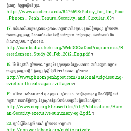
ភ្នំពេញ: កិច្ចផ្តួចផ្តើមទីក្រុង.
https://www.academia.edu/8476693/Policy_for_the_Poor
_Phnom_ Penh_Tenure_Security_and_Circular_03
។
17
. ការិយាល័យឧត្តមស្នងការអង្គការសហប្រជាជាតិទទួលបន្ទុកសិទ្ធិមនុស្ស. ឆ្នាំ២០១២.
“ការបណ្តេញចេញ និងការតាំងលំនៅជាថ្មី នៅកម្ពុជា៖ “តម្លៃមនុស្ស ផលប៉ះពាល់ និង
ដំណោះស្រាយ.” ឆ្នាំ២០១២.
http://cambodia.ohchr.org/WebDOCs/DocProgrammes/R
esettlement_Study-28_Feb_2012_Eng.pdf
។
18
. ម៉ៃ ទិត្យថារ៉ា.ឆ្នាំ២០១៥. “អ្នកភូមិ៖ ក្រុមហ៊ុនអភិវឌ្ឍសហភាព ដាក់ចេញការ​គម្រាម
បណ្តេញចេញជាថ្មី.” ភ្នំពេញ ប៉ុស្តិ៍ ថ្ងៃទី ២១ ខែមេសា ឆ្នាំ២០១៥.
http://www.phnompenhpost.com/national/udg-issuing-
eviction-threats-again-villagers
។
19
. Alice Beban and ពូ សុវច្ចនា . ឆ្នាំ២០១៤. “សន្តិសុខមនុស្ស និងសិទ្ធិដីធ្លី នៅ
កម្ពុជា.” រាជធានីភ្នំពេញ: វិទ្យាស្ថានខ្មែរសំរាប់សហប្រតិបត្តិការនិងសន្តិភាព​.
http://www.cicp.org.kh/userfiles/file/Publications/Hum
an-Security-executive-summary-eg-2.pdf.
​ ។
20
. ច្បាប់ស្តីពីអស្សាមិករណ៍ ឆ្នាំ២០១០ មាត្រា៤។
http://ppp.worldbank.org/public-private-