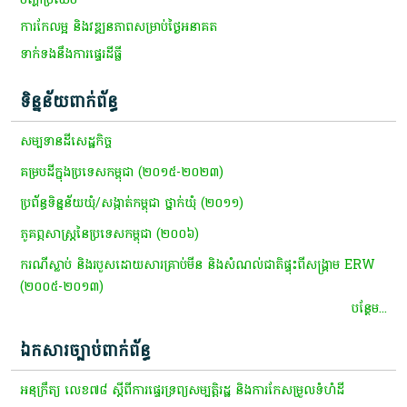
ការកែលម្អ និង​វឌ្ឍនភាពសម្រាប់​ថ្ងៃ​អនាគត
ទាក់ទងនឹងការផ្ទេរដីធ្លី
ទិន្នន័យពាក់ព័ន្ធ
សម្បទានដីសេដ្ឋកិច្ច
គម្របដីក្នុងប្រទេសកម្ពុជា​ (២០១៥​-២០២៣)
ប្រព័ន្ធទិន្នន័យឃុំ/សង្កាត់កម្ពុជា ថ្នាក់ឃុំ (២០១១)
ភូគព្ភសាស្រ្តនៃប្រទេសកម្ពុជា (២០០៦)
ករណីស្លាប់ និងរបួសដោយសារគ្រាប់មីន និងសំណល់ជាតិផ្ទុះពីសង្គ្រាម ERW
(២០០៥-២០១៣)
បន្ថែម...
ឯកសារច្បាប់ពាក់ព័ន្ធ
អនុក្រឹត្យ លេខ៧៨ ស្ដីពីការផ្ទេរទ្រព្យសម្បត្តិរដ្ឋ និងការកែសម្រួលទំហំដី