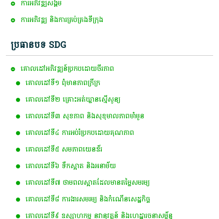
ការ​អភិវឌ្ឍ​សង្គម
ការអភិវឌ្ឍ និងការគ្រប់គ្រងទីក្រុង
ប្រធានបទ SDG
គោលដៅ​អភិវឌ្ឍន៍​ប្រកបដោយ​ចីរភាព
គោលដៅ​ទី​១​ ពុំ​មាន​ភាព​ក្រីក្រ
គោលដៅទី២ គ្រោះអត់ឃ្លានស្មើសូន្យ
គោលដៅទី៣ សុខភាព និងសុខុមាលភាពមាំមួន
គោលដៅទី៤ ការអប់រំប្រកបដោយគុណភាព
គោលដៅទី៥ សមភាពយេនឌ័រ
គោលដៅទី៦ ទឹកស្អាត និងអនាម័យ
គោលដៅទី៧ ថាមពលស្អាត​ដែលមានតម្លៃសមរម្យ
គោលដៅទី៨ ការងារសមរម្យ និងកំណើនសេដ្ឋកិច្ច
គោលដៅទី៩ ឧស្សាហកម្ម នវានុវត្តន៍ និងហេដ្ឋារចនាសម្ព័ន្ធ