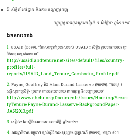
ដី សិទ្ធិលំនៅដ្ឋាន និងការបណ្តេញចេញ
បច្ចុប្បន្នភាពចុងក្រោយថ្ងៃទី ១ ខែវិច្ឆិកា ឆ្នាំ២០១៥
ឯកសារយោង
1
. USAID (២០១១). “ឯកសារថ្នាក់ប្រទេសរបស់ USAID ៖ សិទ្ធិទទួលបានអចលនវត្ថុ
និងការគ្រប់គ្រងធនធាន”
http://usaidlandtenure.net/sites/default/files/country-
profiles/full-
reports/USAID_Land_Tenure_Cambodia_Profile.pdf
2
. Payne, Geoffrey និង Alain Durand-Lasserve (២០១២). “ការបន្ត ៖
សន្តិសុខកម្មសិទ្ធិ- ប្រភេទ គោលនយោបាយ ការអនុវត្ត និងបញ្ហាប្រឈម”
http://www.ohchr.org/Documents/Issues/Housing/Securi
tyTenure/Payne-Durand-Lasserve-BackgroundPaper-
JAN2013.pdf
3
. សៀវភៅសស្តីពីគោលនយោបាយដីធ្លី ឆ្នាំ២០១២។
4
. រាជរដ្ឋាភិបាលកម្ពុជា។ ច្បាប់ស្តីពីការអនុវត្តក្រមរដ្ឋប្បវេណី (២០១១), មាត្រា ៨០។