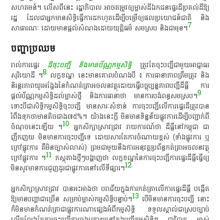
សហគមន៍​។​ លើស​ពី​នេះ​ រដ្ឋាភិបាល​ អាច​តម្រូវ​ឲ្យ​ម្ចាស់​ដី​ឯកជន​ផ្ទេរ​ដី​ប្រគល់​ដី​ឱ្យ​
រដ្ឋ​ ដែល​ជា​អ្នកមាន​សិទ្ធិ​ធ្វើការ​ដកហូត​ដើម្បី​បម្រើ​ឲ្យ​ផលប្រយោជន៍​ជាតិ​ និង​
7
សាធារណៈ​ ដោយ​មាន​ផ្តល់​សំណង​ដោយ​យុត្តិធម៌​ សម​ស្រប​ និង​ជា​មុន​។​
​បញ្ហាប្រឈម​
រាល់​ការ​ផ្ទេរ
​ដី​ចុះបញ្ជី​ និង​មាន​ប័ណ្ណកម្មសិទ្ធិ​
ត្រូវ​តែ​ចុះបញ្ជី​ជាមួយ​អាជ្ញាធរ​
8
សុរិយោដី​ ។
​ លក្ខខណ្ឌ​ នេះ​មាន​គោលបំណង​បី​ ៖​ ការ​ធានា​ភាព​ត្រឹមត្រូវ​ និង​
និរន្តរភាព​យូរអង្វែង​នៃ​កំណត់​ត្រា​អចលនវត្ថុ​ដោយ​ធ្វើ​បច្ចុប្បន្នភាព​បញ្ជី​ដីធ្លី​ ការ​
9
ផ្តល់​ប័ណ្ណកម្មសិទ្ធិ​ដល់​ម្ចាស់​ថ្មី​ និង​ការ​ធានា​ថា​ មានការ​បង់ពន្ធ​សម​ស្រប​។
​
ទោះបីជា​សិទ្ធិកម្មសិទ្ធិ​ចុះបញ្ជី​ មាន​សារៈសំខាន់​ ការ​ចុះបញ្ជី​លើ​ការ​ផ្ទេរ​ដី​ត្រូវ​បាន​
រំពឹង​ទុក​ថា​មាន​តិច​ជាង​៧៥%​។​ យ៉ាងនេះ​ក្តី​ មិន​មាន​ទិន្នន័យ​ផ្លូវការ​ដើម្បី​បញ្ជាក់​ពី​
10
ចំណុច​នេះ​ឡើយ​ ។
​ អ្នក​សិក្សា​ស្រាវជ្រាវ​ រាយការណ៍​ថា​ ដីធ្លី​នៅ​កម្ពុជា​ ជា​
ញឹកញយ​ មិន​មានការ​ចុះបញ្ជី​ទេ​ ដោយសារ​តែ​ការ​ចំណាយ​ខ្ពស់​ (​ទាំង​ផ្លូវការ​ ឬ​
ក្រៅផ្លូវការ​ គឺ​មិន​ច្បាស់លាស់​)​ ព្រម​ជាមួយនឹង​ការ​អនុវត្ត​ប្រព័ន្ធ​កត់ត្រា​អចលនវត្ថុ​
11
ក្រៅផ្លូវការ​ ។
​ ភស្តុ​តាង​ថ្មីៗ​បង្ហាញ​ថា​ លក្ខខណ្ឌ​នៃ​ការ​ចុះបញ្ជី​ការ​ផ្ទេរ​ដីធ្លី​ធ្វើ​ឲ្យ​
12
មិនសូវ​មានការ​ជួញដូរ​ជា​ផ្លូវការ​នៅ​លើ​ទីផ្សារ​។​
អ្នក​សិក្សា​ស្រាវជ្រាវ​ បាន​អះអាង​ថា​ បរាជ័យ​ក្នុង​ការ​កត់ត្រា​លើ​ការ​ផ្ទេរ​ដីធ្លី​ បង្កើត​
13
ឱ្យ​មាន​បញ្ហា​ជា​ច្រើន​ សម្រាប់​ម្ចាស់​កម្មសិទ្ធិ​បន្ទាប់​។
​ បើ​មិន​មានការ​ចុះបញ្ជី​ នោះ​
ក៏​មិន​មាន​កំណត់​ត្រា​ជា​ផ្លូវការ​ណា​ផ្សេង​អំពី​កម្មសិទ្ធិ​ ទទួលស្គាល់​ជា​ស្របច្បាប់​
លើកលែងតែ​ការ​ចុះបញ្ជី​ការ​ចុង​ក្រោយ​នៅ​ក្នុង​បញ្ជី​កម្មសិទ្ធិ​។​ ជា​វិបាក​ ម្ចាស់​