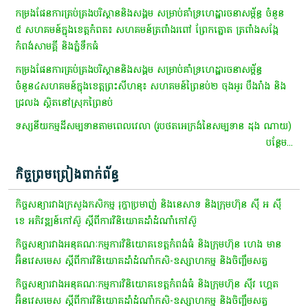
កម្រងផែនការគ្រប់គ្រងបរិស្ថាននិងសង្គម សម្រាប់គាំទ្រហេដ្ឋារចនាសម្ព័ន្ធ ចំនួន
៥ សហគមន៍ក្នុងខេត្តកំពត៖ សហគមន៍ត្រពាំងរពៅ ព្រែកត្នោត ត្រពាំងសង្កែ
កំពង់សាមគ្គី និងភ្នំទឹកធំ
កម្រងផែនការគ្រប់គ្រងបរិស្ថាននិងសង្គម សម្រាប់គាំទ្រហេដ្ឋារចនាសម្ព័ន្ធ
ចំនួន៤សហគមន៍ក្នុងខេត្តព្រះសីហនុ៖ សហគមន៍ព្រៃនប់២ ចុងអូរ បឹងរាំង និង
ជ្រលង ស្ថិតនៅស្រុកព្រៃនប់
ទស្សនីយកម្មដីសម្បទានតាមពេលវេលា (រូបថតអេក្រង់នៃសម្បទាន ដុង ណាយ)
បន្ថែម...
កិច្ចព្រមព្រៀងពាក់ព័ន្ធ
កិច្ចសន្យារវាងក្រសួងកសិកម្ម រុក្ខាប្រមាញ់ និងនេសាទ និងក្រុមហ៊ុន ស៊ី អ ស៊ី
ខេ អភិវឌ្ឍន៍កៅស៊ូ ស្តីពីការវិនិយោគដាំដំណាំកៅស៊ូ
កិច្ចសន្យារវាងអនុគណៈកម្មការវិនិយោគខេត្តកំពង់ធំ និងក្រុមហ៊ុន ហេង មាន
អ៊ិនវេសមេស ស្តីពីការវិនិយោគដាំដំណាំកសិ-ឧស្សាហកម្ម និងចិញ្ចឹមសត្វ
កិច្ចសន្យារវាងអនុគណៈកម្មការវិនិយោគខេត្តកំពង់ធំ និងក្រុមហ៊ុន ស៊ីវ ហ្គេត
អ៊ិនវេសមេស ស្តីពីការវិនិយោគដាំដំណាំកសិ-ឧស្សាហកម្ម និងចិញ្ចឹមសត្វ