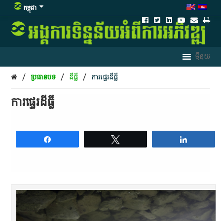
កម្ពុជា
/
/
/
ប្រធានបទ
ដីធ្លី
ការផ្ទេរដីធ្លី
ការផ្ទេរដីធ្លី
Share
Tweet
Share