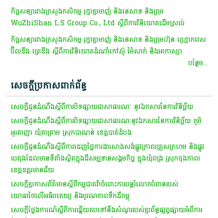
កិច្ចសន្យារវាងក្រសួងកសិកម្ម រុក្ខាប្រមាញ់ និងនេសាទ និងក្រុម
WuZhiShan L.S Group Co., Ltd ស្តីពីការវិនិយោគដើមស្រល់
កិច្ចសន្យារវាងក្រសួងកសិកម្ម រុក្ខាប្រមាញ់ និងនេសាទ និងក្រុមហ៊ុន ហ្គ្រោកវេស
ប៊ីលឌីង ត្រេឌីង ស្តីពីការវិនិយោគដំណាំកៅស៊ូ ម៉ៃសាក់ និងអាកាស្យា
បន្ថែម...
សេចក្តីប្រកាសពាក់ព័ន្ធ
សេចក្តីជូនដំណឹង​ស្តី​ពី​ការ​បិទ​ផ្សាយ​ជា​សាធារណៈ​ នូវ​ឯកសារ​នៃ​ការ​វិនិច្ឆ័យ​
សេចក្តីជូនដំណឹង​ស្តី​ពី​ការ​បិទ​ផ្សាយ​ជា​សាធារណៈ​នូវ​ឯកសារ​នៃ​ការ​វិនិច្ឆ័យ​ ភូមិ​
អូរ​តា​ញា​ ឃុំ​តា​គ្រាម​ ស្រុក​បាណ​ន់​ ខេត្តបាត់ដំបង​
សេចក្តីជូនដំណឹងស្តីពីការដេញថ្លៃការងារសាងសង់ផ្លូវក្រាលគ្រួសក្រហម និងផ្លូវ
បេតុងដែលមានទីតាំងស្ថិតក្នុងដីសម្បទានសង្គមកិច្ច ក្នុងឃុំពង្រ ស្រុកចុងកាល
ខេត្តឧត្តរមានជ័យ
សេចក្តីប្រកាសព័ត៌មានស្ដីពីកម្ពុជាតវ៉ាចំពោះការបន្តរំលោភបំពានរបស់
យោធាថៃលើអធិបតេយ្យ និងបូរណភាពទឹកដីកម្ពុ
សេចក្តីថ្លែងការណ៍ស្តីពីការ​ឆ្លើយ​តប​ទៅ​នឹង​សំណួរ​របស់​ប្រព័ន្ធ​ផ្សព្វផ្សាយ​អំពី​ការ​