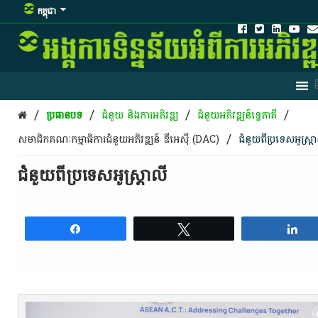
កម្ពុជា
/
/
/
/
ប្រធានបទ
ជំនួយ និងការអភិវឌ្ឍ
ជំនួយអភិវឌ្ឍន៍ទ្វេភាគី
/
សមាជិកគណៈកម្មាធិការជំនួយអភិវឌ្ឍន៍ ឌីអេស៊ី (DAC)
ជំនួយពីប្រទេសអូស្ត្រ
ជំនួយពីប្រទេសអូស្ត្រាលី
Share
Tweet
S