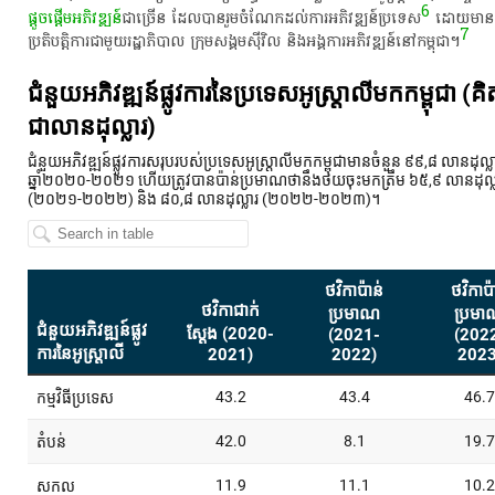
6
ផ្តួចផ្តើម​អភិវឌ្ឍន៍​
ជា​ច្រើន​ ដែល​បាន​រួមចំណែក​ដល់​ការ​អភិវឌ្ឍន៍​ប្រទេស​
​ ដោយ​មាន​
7
ប្រតិបត្តិការ​ជាមួយ​រដ្ឋាភិបាល​ ក្រុម​សង្គម​ស៊ី​វិល​ និង​អង្គការ​អភិវឌ្ឍន៍​នៅ​កម្ពុជា​។