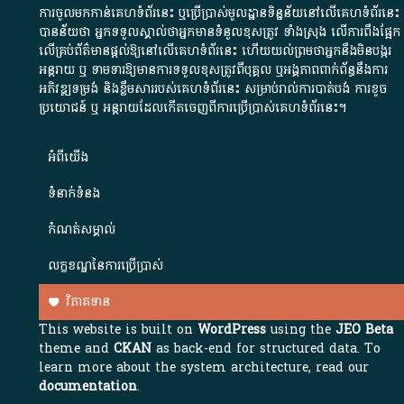
ការចូលមកកាន់គេហទំព័រនេះ ឬប្រើប្រាស់មូលដ្ឋានទិន្នន័យនៅលើគេហទំព័រនេះ
បានន័យថា អ្នកទទួលស្គាល់ថាអ្នកមានទំនួលខុសត្រូវ ទាំងស្រុង លើការពឹងផ្អែក
លើគ្រប់ព័ត៌មានផ្តល់ឱ្យនៅលើគេហទំព័រនេះ ហើយយល់ព្រមថាអ្នកនឹងមិនបង្ករ
អន្តរាយ ឬ ទាមទារ​ឱ្យមានការទទួលខុស​ត្រូវពីបុគ្គល ឬអង្គភាពពាក់ព័ន្ធនឹងការ
អភិវឌ្ឍទម្រង់ និងខ្លឹមសាររបស់គេហទំព័រនេះ សម្រាប់រាល់ការបាត់បង់ ការខូច
ប្រយោជន៍ ឬ អន្តរាយដែលកើតចេញពីការប្រើប្រាស់គេហទំព័រនេះ។
អំពី​យើង​
ទំនាក់ទំនង
កំណត់សម្គាល់
លក្ខខណ្ឌនៃការប្រើប្រាស់
វិភាគទាន
This website is built on
WordPress
using the
JEO Beta
theme and
CKAN
as back-end for structured data. To
learn more about the system architecture, read our
documentation
.