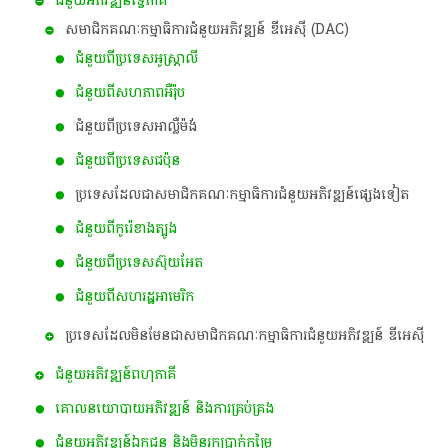
ជំនួយអភិវឌ្ឍន៍ទ្វេភាគី
សមាជិកគណៈកម្មាធិការជំនួយអភិវឌ្ឍន៍ ឌីអេស៊ី (DAC)
ជំនួយពីប្រទេសអូស្ត្រាលី
ជំនួយពីសហភាពអឺរ៉ុប
ជំនួយពីប្រទេសអាល្លឺម៉ង់
ជំនួយពីប្រទេសជប៉ុន
ប្រទេសដែលជាសមាជិកគណៈកម្មាធិការជំនួយអភិវឌ្ឍន៍ផ្សេងទៀត
ជំនួយពីកូរ៉េខាងត្បូង
ជំនួយពីប្រទេសស៊ុយអែត
ជំនួយពីសហរដ្ឋអាមេរិក
ប្រទេសដែលមិនមែនជាសមាជិកគណៈកម្មាធិការជំនួយអភិវឌ្ឍន៍ ឌីអេស៊ី
ជំនួយអភិវឌ្ឍន៍ពហុភាគី
គោលនយោបាយ​អភិវឌ្ឍន៍​ និង​ការ​គ្រប់គ្រង​
ជំនួយអភិវឌ្ឍន៍ឯកជន និងមិនរកប្រាក់កម្រៃ