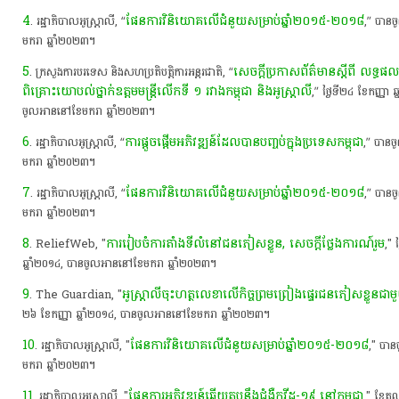
4
ផែនការ​វិនិយោគ​លើ​ជំនួយ​សម្រាប់​ឆ្នាំ​២០១៥-២០១៨
. ​រដ្ឋាភិបាល​អូស្ត្រាលី​,​ “​
,”​ បាន​
មករា​ ឆ្នាំ​២០២៣​។​
5
សេចក្តី​ប្រកាស​ព័ត៌មាន​ស្តី​ពី​ លទ្ធផល​នៃ​
. ​ក្រសួងការបរទេស​ និង​សហប្រតិបត្តិការ​អន្តរជាតិ​,​ “​
ពិគ្រោះ​យោបល់​ថ្នាក់ឧត្តម​មន្ត្រី​លើក​ទី​ ១​ រវាង​កម្ពុជា​ និង​អូស្ត្រាលី
​,”​ ថ្ងៃ​ទី​២៤​ ខែកញ្ញា​ 
ចូល​អាន​នៅ​ខែមករា​ ឆ្នាំ​២០២៣​។​
6
ការ​ផ្ដួចផ្ដើម​អភិវឌ្ឍន៍​ដែល​បាន​បញ្ចប់​ក្នុង​ប្រទេស​កម្ពុជា
. ​រដ្ឋាភិបាល​អូស្ត្រាលី​,​ “​
​,”​ បាន​
មករា​ ឆ្នាំ​២០២៣​។​
7
ផែនការ​វិនិយោគ​លើ​ជំនួយ​សម្រាប់​ឆ្នាំ​២០១៥-២០១៨
. ​រដ្ឋាភិបាល​អូស្ត្រាលី​,​ “​
,”​ បាន​
មករា​ ឆ្នាំ​២០២៣​។​
8
ការ​រៀបចំ​ការ​តាំងទី​លំនៅ​ជនភៀសខ្លួន​, សេចក្តីថ្លែងការណ៍​រួម
. ReliefWeb,​ "​
​,"​
ឆ្នាំ​២០១៤,​ បាន​ចូល​អាន​នៅ​ខែមករា​ ឆ្នាំ​២០២៣​។​
9
អូស្ត្រាលី​ចុះហត្ថលេខា​លើ​កិច្ចព្រមព្រៀង​ផ្ទេរ​ជនភៀសខ្លួន​ជាមួ
. The​ Guardian,​ "​
២៦​ ខែកញ្ញា​ ឆ្នាំ​២០១៤,​ បាន​ចូល​អាន​នៅ​ខែមករា​ ឆ្នាំ​២០២៣​។​
10
ផែនការ​វិនិយោគ​លើ​ជំនួយ​សម្រាប់​ឆ្នាំ​២០១៥-២០១៨
. ​រដ្ឋាភិបាល​អូស្ត្រាលី​,​ "​
,"​ បាន
មករា​ ឆ្នាំ​២០២៣​។​
11
ផែនការអភិវឌ្ឍន៍​ឆ្លើយ​តប​នឹង​ជំងឺ​កូ​វី​ដ​-១៩​ នៅ​កម្ពុជា
. ​រដ្ឋាភិបាល​អូស្ត្រាលី​,​ "​
​,"​ ខែតុល