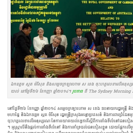
ឯកឧត្តម ស្កត ម៉រីសុន និងសម្តេចក្រឡាហោម ស ខេង ចុះហត្ថលេខាលើអនុស
យល់ នៅថ្ងៃទី២៦ ខែកញ្ញា ឆ្នាំ២០១៤។​
រូបភាព
ពី The Sydney Morning 
​នៅ​ថ្ងៃ​ទី​២៦​ ខែកញ្ញា​ ឆ្នាំ​២០១៤​ សម្តេច​ក្រឡាហោម​ ស​ ខេ​ង​ ឧបនាយករដ្ឋមន្ត្រី​ និង​រដ្
មហាផ្ទៃ​ និង​ឯកឧត្តម​ ស្កត ម៉រីសុន​ រដ្ឋមន្ត្រីក្រសួង​អន្តោប្រវេសន៍​ និង​ការពារ​ព្រំដែន​អូស
ចុះហត្ថលេខា​លើ​អនុស្សរណៈ​នៃ​ការ​យោគយល់​ទ្វេភាគី​ស្តី​ពី​ការ​តាំងទី​លំនៅ​ជនភៀសខ្ល
។​ អូស្ត្រាលី​នឹង​ផ្តល់​ការ​តាំងទី​លំនៅ​ និង​ការ​គាំទ្រ​ដល់​ជនភៀសខ្លួន​ ដោយ​ផ្អែក​លើ​មូល