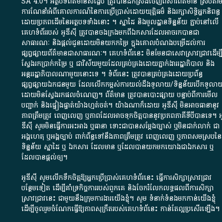
SA 4.0
។​ អត្ថបទ​ព័ត៌មាន​សង្ខេប​ ត្រូវ​បាន​ដកស្រង់​ចេញពី​សារព័ត៌មាន ស្របតា
ការ​ណែនាំ​អំពី​គោលការណ៍​នៃ​ការ​ប្រើប្រាស់​ដោយ​យុត្តិធម៌​ និង​រក្សាសិទ្ធិអ្នកនិពន្ធ
ដោយ​ប្រភពដើម​នៃ​​អត្ថបទទាំង​នោះ​ ។​ ស្នាដៃ​ និង​មូលដ្ឋាន​ទិន្នន័យ ​ភ្ជាប់​នៅ​លើ​
គេហទំព័រ​របស់​ អូ​ឌី​ស៊ី​ ត្រូវ​បាន​ចងក្រង​មក​ពី​ឯកសារ​ដែល​អាច​រក​បានជា​
សាធារណៈ​ និង​ផ្តល់​ជូន​ដោយ​មិន​យក​កម្រៃ​ ក្នុង​គោលបំណង​បម្រើ​ដល់ការ​
ផ្សព្វផ្សាយ​ព័ត៌មាន​ជា​សាធារណៈ​។​ គេហទំព័រ​នេះ​ មិនមែន​ជា​សេវា​ស្រាវជ្រាវ​ដើម្បី
ស្វែងរកប្រាក់​កម្រៃ​ ឬ​ ជា​វិស័យ​មួយ​ដែល​គ្រប់គ្រង​ដោយ​ភ្នាក់ងារ​រដ្ឋាភិបាល​ និង ​
អន្តររដ្ឋាភិបាល​ណាមួយ​នោះ​ទេ ​។​ ទំព័រ​នេះ​ ត្រូវ​បាន​គ្រប់គ្រង​ដោយ​ប្រព័ន្ធ​
ផ្សព្វផ្សាយ​ឯកជន​មួយ​ ដែល​លើកកម្ពស់​ការ​យល់​ដឹង​ទូលាយ​/​ទិន្នន័យ​បើក​ទូលាយ
ដោយ​មិនស្វែង​រក​ផល​ចំណេញ​។​ ព័ត៌មាន​ ត្រូវ​បាន​បោះផ្សាយ​ បន្ទាប់​ពី​ការ​មើល​
បញ្ជាក់​ និង​ផ្ទៀងផ្ទាត់​យ៉ាង​ហ្មត់ចត់​។​ យ៉ាងណា​ក៏​ដោយ​ អូ​ឌី​ស៊ី​ មិន​អាច​ធានា​នូវ​
ភាព​ត្រឹមត្រូវ​ ពេញលេញ​ ឬ​ភាព​ដែល​អាច​ទុកចិត្ត​បាននូវ​ប្រភព​ភាគី​ទី​បី​បាន​ទេ​។​ អូ
ឌី​ស៊ី​ សូម​មិន​ធ្វើការ​អះអាង​ ឬ​ធានា​ ទោះជា​បាន​សម្តែង​ច្បាស់​ ឬ​មិន​ជាក់លាក់​ ជា​
អង្គហេតុ​ ឬ​អង្គច្បាប់​ ពាក់ព័ន្ធ​ទៅ​នឹង​ភាព​ត្រឹមត្រូវ​ ពេញលេញ​ ឬ​ភាព​សម​ស្រប​នៃ​
ទិន្នន័យ​ ស្នាដៃ​ ឬ​ ឯកសារ​ ដែល​មាន​ ឬ​ដែល​បាន​យក​មក​យោង​ជា​ឯកសារ​ ឬ​
ដែល​បាន​ផ្តល់​ឲ្យ​។
អូឌីស៊ី សូមលើកទឹកចិត្តឱ្យអ្នកប្រើប្រាស់គេហទំព័រនេះ ធ្វើការសិក្សាស្រាវជ្រាវ
បន្ថែមទៀត ដើម្បីគាំទ្រកិច្ចការ​របស់ពួកគេ និងចែករំលែកលទ្ធផលពីការសិក្សា
ស្រាវជ្រាវនេះ ជាមួយនឹងក្រុមការងារយើងខ្ញុំ។ សូម
ទំនាក់ទំនងមកកាន់យើងខ្ញុំ
ដើម្បីចូលរួមចំណែកធ្វើឱ្យភាពសុក្រឹតរបស់គេហទំព័នេះ កាន់តែល្អប្រសើរឡើង។