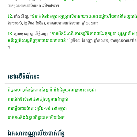
បាន​ចូល​អាន​នៅ​ខែមករា​ ឆ្នាំ​២០២៣​។​
12
ទំនាក់ទំនង​កម្ពុជា​-​អូស្ត្រាលី​មាន​រយៈពេល​៧០​ឆ្នាំ​ហើយ​កាន់តែ​ល្អ​ជាង
. ​តាំង​ រី​និត្យ​,​ "​
ខ្មែរ​ថា​ម​ស៍​,​ ថ្ងៃ​ទី​០៤​ ខែមីនា​,​ បាន​ចូល​អាន​នៅ​ខែមករា​ ឆ្នាំ​២០២៣​។​
13
ការ​បើក​ដំណើរការ​កម្មវិធី​ភាព​ជា​ដៃគូ​កម្ពុជា​-​អូស្ត្រាលី​សម្
. ​ស្ថានទូត​អូស្ត្រាលី​ភ្នំពេញ​,​ "​
អភិវឌ្ឍន៍​សេដ្ឋកិច្ច​ប្រកបដោយ​ភាព​ធន់​
,"​ ​ថ្ងៃ​ទី​១៧​ ខែកញ្ញា​ ឆ្នាំ​២០២២,​ បាន​ចូល​អាន​នៅ​ខ
។​
នៅលើទំព័រនេះ
​កិច្ច​សហប្រតិបត្តិការ​អភិវឌ្ឍន៍​ និង​ជំនួយ​នៅ​ប្រទេស​កម្ពុជា​
​ការ​តាំងទី​លំនៅ​ជនភៀសខ្លួន​នៅ​កម្ពុជា​
ការ​ឆ្លើយ​តប​​ចំពោះ​កូ​វី​ដ​-១៩​ នៅ​កម្ពុជា​
ទាក់ទងនឹង​ជំនួយ​ពី​ប្រទេស​ស៊ុ​យ​អែ​ត
ឯកសារបណ្ណាល័យពាក់ព័ន្ធ