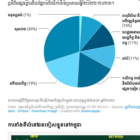
​ការ​តាំងទី​លំនៅ​ជនភៀសខ្លួន​នៅ​កម្ពុជា​