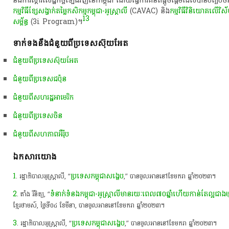
នឹង​ការ​ស្តារ​សេដ្ឋកិច្ច​ឡើង​វិញ​នៅ​កម្ពុជា​ ដោយ​ធ្វើការ​គំនិត​ផ្តួចផ្តើម​ដែល​បាន​បញ្ចប់​ចំនួ
កម្មវិធី​ខ្សែ​សង្វា​ក់​តម្លៃ​កសិកម្ម​កម្ពុជា​-​អូស្ត្រាលី​
(CAVAC) និង​
កម្មវិធី​វិនិយោគ​លើ​វិ
13
សម្ព័ន្ធ
​ (3i Program)។​
ទាក់ទងនឹង​ជំនួយ​ពី​ប្រទេស​ស៊ុ​យ​អែ​ត
ជំនួយពីប្រទេសស៊ុយអែត
ជំនួយពីប្រទេសជប៉ុន
ជំនួយពីសហរដ្ឋអាមេរិក
ជំនួយពីប្រទេសចិន
ជំនួយ​ពីសហភាព​អឺរ៉ុប
ឯកសារយោង
1
ប្រទេស​កម្ពុជា​សង្ខេប
. ​រដ្ឋាភិបាល​អូស្ត្រាលី​,​ “​
​,”​ បាន​ចូល​អាន​នៅ​ខែមករា​ ឆ្នាំ​២០២៣​។​
2
ទំនាក់ទំនង​កម្ពុជា​-​អូស្ត្រាលី​មាន​រយៈពេល​៧០​ឆ្នាំ​ហើយ​កាន់តែ​ល្អ​ជាង​
. ​តាំង​ រី​និត្យ​,​ “​
ខ្មែរ​ថា​ម​ស៍​,​ ថ្ងៃ​ទី​០៤​ ខែមីនា​,​ បាន​ចូល​អាន​នៅ​ខែមករា​ ឆ្នាំ​២០២៣​។​
3
ប្រទេស​កម្ពុជា​សង្ខេប
. ​រដ្ឋាភិបាល​អូស្ត្រាលី​,​ “​
​,”​ បាន​ចូល​អាន​នៅ​ខែមករា​ ឆ្នាំ​២០២៣​។​