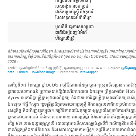
​នៅ​ថ្ងៃ​ទី​១៧​ ខែកញ្ញា​ ឆ្នាំ​២០២២​ កម្មវិធី​ភាព​ជា​ដៃគូ​កម្ពុជា​-​អូស្ត្រាលី​សម្រាប់​ការ​អភិវឌ្
ប្រកបដោយ​ភាព​ធន់​ ត្រូវ​បាន​ដាក់​ឪ្យ​ដំណើរការ​ដោយ​ ឯកឧត្តម​ ព្រឹទ្ធ​សមាជិក​ Hon
Ayres​ ឧបការី​រដ្ឋមន្ត្រី​ក្រសួងពាណិជ្ជកម្ម​ និង​ជា​ឧបការី​រដ្ឋមន្ត្រីក្រសួង​ផលិតកម្ម​របស់​អូ
ឯកឧត្តម​ វ​ង្សី​ វិស្សុត​ រដ្ឋមន្ត្រី​ប្រតិភូ​អម​នាយក​រដ្ឋមន្ត្រី​ និង​ជា​រដ្ឋលេខាធិការ​ប្រចាំការ​រ
សេដ្ឋកិច្ច​ និង​ហិរញ្ញវត្ថុ​កម្ពុជា​។​ កម្មវិធី​ភាព​ជា​ដៃគូ​កម្ពុជា​-​អូស្ត្រាលី​សម្រាប់​ការ​អភិវឌ្ឍ​ស
ប្រកបដោយ​ភាព​ធន់​ គឺជា​ការ​សហការ​រយៈពេល​ប្រាំ​ឆ្នាំ​ និង​ជា​កម្មវិធី​អភិវឌ្ឍន៍​អូស្ត្រាលី​
តម្លៃ​ ៨៧​ លាន​ដុល្លារ​អូស្ត្រាលី​ ដោយ​ផ្តោត​លើ​សសរស្តម្ភ​ចំនួន​បី​គឺ​ កសិកម្ម​និង​ក​សិ​-​កែ
ពាណិជ្ជកម្ម​និង​ការ​វិនិយោគ​ និង​សេវា​ហេដ្ឋារចនាសម្ព័ន្ធ​។​ កម្មវិធី​នេះ​មាន​គោលបំណ