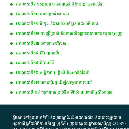
គោលដៅទី៩ ឧស្សាហកម្ម នវានុវត្តន៍ និងហេដ្ឋារចនាសម្ព័ន្ធ
គោលដៅទី១០ កាត់បន្ថយវិសមភាព
គោលដៅទី១១ ទីក្រុង និងសហគមន៍ប្រកបដោយចីរភាព
គោលដៅទី១២ ការប្រើប្រាស់ និងការផលិតប្រកបដោយការទទួលខុសត្រូវ​
គោលដៅទី​១៣ ស​កម្ម​ភាព​​បរិស្ថាន​
គោលដៅទី១៤ ជីវិតក្រោមទឹក
គោលដៅទី១៥ ជីវិតលើដី
គោលដៅទី១៦ សន្តិភាព យុត្តិធម៌ និងស្ថាប័នរឹងមាំ
គោលដៅទី១៧ ភាពជាដៃគូ ដើម្បីសម្រេចគោលដៅ
គោលដៅ​ទី​ ១៨​ កម្ពុជា​គ្មាន​គ្រាប់​មីន​ ​និង​សំណល់​ជាតិ​ផ្ទុះ​ពី​សង្គ្រាម​
ខ្លឹមសារ​នៅ​ក្នុង​គេហទំព័រ និង​គ្រប់​ស្នា​ដៃ​ដើម​ដែល​ផលិត​ និង​បោះពុម្ព​ដោយ​
អង្គការ​ទិន្នន័យ​អំពី​ការអភិវឌ្ឍ​​ (អូ​ឌី​ស៊ី)​ ត្រូវ​បាន​ផ្តល់​ក្រោម​អាជ្ញាប័ណ្ណ​
CC BY-