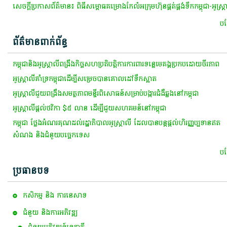
សេចក្តី​ប្រកាស​ព័ត៌មាន​៖​ ពិធី​សម្ពោធ​គម្រោង​កែ​លំអ​ក្រុមហ៊ុន​ផ្គត់ផ្គង់​ទឹក​កម្ពុជា​-​អូស្ត្រ
បន្
ព័ត៌មានពាក់ព័ន្ធ
កម្ពុជានិង​អូស្ត្រាលីពង្រឹង​កិច្ចសហប្រតិបត្តិការ​​ការពារទន្លេមេគង្គប្រកប​ដោយ​​​ចីរភាព
​អូស្ត្រាលី​គាំទ្រ​កម្ពុជា​ដើម្បី​សម្រេច​បាន​គោលដៅ​ទឹក​ស្អាត​
​អូស្ត្រាលី​ជួយ​ពង្រឹងសមត្ថភាព​មន្ទីរពិសោធន៍​សម្រាប់​បង្ការ​ជំងឺឆ្លង​នៅ​កម្ពុជា​
អូស្ដ្រាលី​ផ្ដល់​ថវិកា​ $៥ ​លាន ​ដើម្បី​ជួយ​សហគមន៍​នៅ​កម្ពុជា​
កម្ពុជា ថ្លែងអំណរគុណ​ដល់​រដ្ឋាភិបាល​អូស្ត្រាលី​ ដែល​បាន​បន្ត​ផ្តល់​ហិរញ្ញប្បទាន​ឥត​
សំណង និង​ជំនួយ​បច្ចេកទេស
បន្
ប្រធានបទ
កសិកម្ម​ និង​ ការ​នេ​សាទ​
ជំនួយ និងការអភិវឌ្ឍ