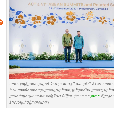
នាយករដ្ឋមន្ត្រីប្រទេសអូស្ត្រាលី ឯកឧត្តម អេនសូនី អាល់បូនីស៊ី និងលោកនាយករដ្ឋ
សែន នៅរាត្រីសមោសរជូនប្រមុខរដ្ឋ/រដ្ឋាភិបាល/ប្រតិភូអាស៊ាន ប្រមុខរដ្ឋ/រដ្ឋាភិប
ប្រទេសដៃគូសន្ទនាអាស៊ាន នៅថ្ងៃទី១២ ខែវិច្ឆិកា ឆ្នាំ២០២២។
រូបភាព
ពីក្រសួង
និងសហប្រតិបត្តិការអន្តរជាតិ។