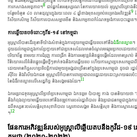
ចិត្ត​ និង​អនុសញ្ញា​ជនភៀសខ្លួន​ ហើយ​ទទួល​បន្ទុក​ចំណាយ​ផ្ទាល់​សម្រាប់​ការ​រៀបចំ​ និង​ក
8
ការ​កសាង​សមត្ថភាព​។​
​ ជា​ផ្នែក​នៃ​អនុស្សរណៈ​នៃ​ការ​យោគយល់​ អូស្ត្រាលី​គ្រោង​នឹង​ផ្
9
បន្ថែមចំនួន​ ៤០​ លាន​ដុល្លារ​ក្នុង​រយៈពេល​ ៤​ ឆ្នាំ​ខាង​មុខ​សម្រាប់​គម្រោង​អភិវឌ្ឍន៍​
​ 
វិស័យ​កសិកម្ម​ វិស័យ​ការ​បោសសម្អាត​មីន​ និង​សកម្មភាព​កំណែទម្រង់​ការ​បោះ​ឆ្នោត​។
ការ​ឆ្លើយ​តប​​ចំពោះ​កូ​វី​ដ​-១៩​ នៅ​កម្ពុជា​
​អូស្ត្រាលី​បាន​ដើរតួ​នាទី​យ៉ាង​សំខាន់​ក្នុង​ការ​ជួយ​កម្ពុជា​ឆ្លើយ​តប​ទៅ​នឹង​
ជំងឺ​រាតត្បាត​
។​ 
ជួយ​ដល់​កម្ពុជា​ក្នុង​ការ​ប្រែ​ក្លាយទៅជា​ប្រទេស​ដែល​មាន​ចំណូល​មធ្យម​ប្រកបដោយ​ភាព
បរិ​យា​ប័ន្ន​ តាម​រយៈ​ការ​ជំរុញ​ ការ​ពង្រីក​ និង​ការ​អនុវត្ត​គំនិត​ផ្តួចផ្តើម​ដែល​មាន​ស្រាប់​ ន
វិនិយោគ​លើ​គំនិត​ផ្តួចផ្តើម​ថ្មីៗ​ទាក់ទង​នឹង​ការ​ឆ្លើយ​តប​ ហើយ​ការ​ស្តារ​ប្រទេស​កម្ពុជា​ពី​
ដោយ​មាន​កិច្ច​សហប្រតិបត្តិការ​ជាមួយ​តួអង្គ​ជា​ច្រើន​នៅ​ក្នុង​ប្រទេស​កម្ពុជា​ ដូច​ជា​ រដ្ឋ
ស៊ី​វិល​ និង​វិស័យ​ឯកជន​ អូស្ត្រាលី​ក៏​បានការ​ពារ​ប្រជាពលរដ្ឋ​ដោយ​ដោះស្រាយ​ផល​ប៉ះព
11
នៃ​ជំងឺ​រាតត្បាត​លើ​សេដ្ឋកិច្ច​ និង​សង្គម​ផង​ដែរ​។​
​ឯកអគ្គរាជទូត​អូស្ត្រាលី​ប្រចាំ​ប្រទេស​កម្ពុជា​ ឯកឧត្តម​ ប៉ា​បា​ឡូ​ កាង​ បាន​និយាយ​ថា​ “​អ
នឹង​កំពុង​ព្យាយាម​ឆ្លើយ​តប​ទៅ​នឹង​តម្រូវការ​របស់​រដ្ឋាភិបាល​ និង​ប្រជាជន​កម្ពុជា​ក្នុង​ការ​គ្រប
ដ​ពី​ទស្សនៈ​របស់​សន្តិសុខ​សុខាភិបាល​ ស្ថេ​រ​ភាព​សង្គម​ និង​សន្តិសុខ​ និង​ការ​ស្តារ​សេដ្ឋក
12
។​​