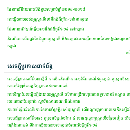
​ផែនការ​វិនិយោគ​លើ​ជំនួយ​សម្រាប់​ឆ្នាំ​២០១៥-២០១៨
ការ​ឆ្លើយ​តប​របស់​អូស្ត្រាលី​ទៅ​នឹង​ជំងឺ​កូ​វី​ដ​-១៩​នៅ​កម្ពុជា​
ផែនការអភិវឌ្ឍន៍​ឆ្លើយ​តប​នឹង​ជំងឺ​កូ​វី​ដ​-១៩​ នៅ​កម្ពុជា​
ដំណើរចាកពីគន្លងនៃជំនួយអូស្ត្រាលី និងគម្រោងអយស្ម័យយានដែលបង្កជាបញ្ហានៅ
កម្ពុជា
បន្
សេចក្តីប្រកាសពាក់ព័ន្ធ
​សេចក្តី​ប្រកាស​ព័ត៌មាន​ស្តី​ពី ​ការ​បើក​ដំណើរការ​កម្មវិធី​ភាព​ជា​ដៃគូ​កម្ពុជា​-​អូស្ត្រាលី​សម្
ការ​អភិវឌ្ឍន៍​សេដ្ឋកិច្ច​ប្រកបដោយ​ភាព​ធន់
ការ​សិក្សា​ដែល​ធ្វើ​ឡើង​ដោយ​អូស្ត្រាលី​ លើ​ការ​ពង្រីក​លទ្ធភាព​ទទួល​បាន​ទឹក​ស្អាត​ តា
រយៈ​ភាព​ជា​ដៃគូ​រវាង​ ស្ថាប័ន​សាធារណៈ​និង​ឯកជន​
ការ​ចាប់ផ្តើម​ដំណើរការ​នៃ​ការ​គាំទ្រ​ថ្មី​របស់​អូស្ត្រាលី​ លើ​បណ្តាញ​ថាមពល​កកើត​ឡើង​
សេចក្ដី​ប្រកាស​ព័ត៌មាន​៖​ អូស្ត្រាលី​ផ្ដល់​ថវិកា​ ៤​ លាន​ដុល្លារ​អូស្ត្រាលី​បន្ថែម​ទៀត​ ដើម្ប
ពង្រឹង​ភាព​ធន់​ និង​ការ​ឆ្លើយ​តប​របស់​កម្ពុជា​ចំពោះ​វិបត្តិ​កូ​វី​ដ​-១៩