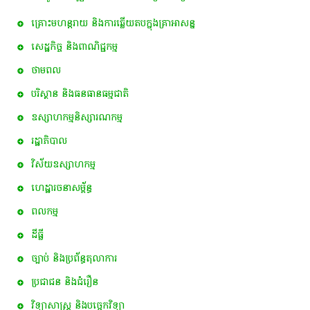
គ្រោះមហន្តរាយ និងការឆ្លើយតបក្នុងគ្រាអាសន្ន
សេដ្ឋកិច្ច និងពាណិជ្ជកម្ម
ថាមពល
បរិស្ថាន និងធនធានធម្មជាតិ
ឧស្សាហកម្មនិស្សារណកម្ម
រដ្ឋាភិបាល
វិស័យឧស្សាហកម្ម
ហេដ្ឋារចនាសម្ព័ន្ធ
ពល​កម្ម
ដីធ្លី
ច្បាប់ និងប្រព័ន្ធតុលាការ
ប្រជាជន និងជំរឿន
វិទ្យាសាស្ត្រ និងបច្ចេកវិទ្យា