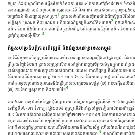
កម្ពុជា​ និង​អូស្ត្រាលី​បាន​បង្កើត​ទំនាក់ទំនង​ការទូត​របស់​ពួក​គេ​នៅ​ឆ្នាំ​១៩៥២​។​ ទំនាក់ទំ
នេះ​អនុញ្ញាត​ឱ្យ​កម្ពុជា​ទទួល​បាន​អត្ថប្រយោជន៍​ និង​ការ​កែ​លម្អ​ដោយ​ការ​ចូលរួម​ក្នុង​បញ្ហា
1
បញ្ហា​តំបន់​ និង​បញ្ហា​យុទ្ធសាស្ត្រ​។​
​ ប្រទេស​ទាំង​ពីរ​បាន​ធ្វើការ​យ៉ាង​ជិត​ស្និទ្ធ​លើ​វិស័យ​
2
សន្តិសុខ​ ប្រជាជន​ និង​ប្រជាជន​ ហើយ​ពាណិជ្ជកម្ម​និង​ការ​វិនិយោគ​។​
​ ពួក​គេ​ក៏​បាន
វេទិកា​តំបន់​ និង​ពិភពលោក​ជា​ច្រើន​ រួម​ទាំង​កិច្ចប្រជុំ​កំពូល​អាស៊ី​បូព៌ា​ វេទិកា​តំបន់​អាស៊
3
ប្រជុំ​កំពូល​អាស៊ី​-​អឺរ៉ុប​។​​
​កិច្ច​សហប្រតិបត្តិការ​អភិវឌ្ឍន៍​ និង​ជំនួយ​នៅ​ប្រទេស​កម្ពុជា​
​កម្មវិធី​ជំនួយ​របស់​អូស្ត្រាលី​មាន​គោលបំណង​សម្រាប់​ភាព​រុងរឿង​នៅ​ក្នុង​កម្ពុជា​ និង​កាត
ក្រីក្រ​នៅ​ក្នុង​តំបន់​។​ ប្រទេស​អូស្ត្រាលី​បាន​សម្តែង​ការ​ប្តេជ្ញា​ចិត្ត​របស់​ខ្លួន​ក្នុង​ការ​គាំទ្រ​
របស់​កម្ពុជា​ដោយ​ការ​អនុវត្ត​គោលនយោបាយ​បរទេស​ ពាណិជ្ជកម្ម​ និង​ជំនួយ​តាម​រយៈ
វិនិយោគ​លើ​ជំនួយ​សម្រាប់​ឆ្នាំ​២០១៥-២០១៨​។​ ការ​វិនិយោគ​បាន​ផ្តោត​លើ​គោលដៅ​ចំនួ
ការ​កែ​លម្អ​លទ្ធភាព​ទទួល​បាន​និង​ប្រើប្រាស់​ហេដ្ឋារចនាសម្ព័ន្ធ​ (២)​ ការ​បង្កើន​ផលិតភ
4
(៣)​ ការ​កែ​លម្អ​សុខភាព​ និង​ការ​អប់រំ​។​
យោង​តាម​ លទ្ធផល​នៃ​កិច្ចប្រជុំ​ពិគ្រោះ​យោបល់​ថ្នាក់ឧត្តម​មន្ត្រី​លើក​ទី​ ១​ រវាង​កម្ពុជា​និង
នៅ​ថ្ងៃ​ទី​១៦-១៧​ ខែកញ្ញា​ ឆ្នាំ​២០១៩​ អូស្ត្រាលី​នឹង​គាំទ្រ​បន្ថែម​ទៀត​ដល់​ការ​អភិវឌ្ឍន៍​
រយៈ​ ផែនការ​វិនិយោគ​លើ​ជំនួយ​សម្រាប់​ឆ្នាំ​២០២០-២០២៤​។​ ផែនការ​នេះ​មាន
កម្ពស់​គោលបំណង​សំខាន់ៗ​ចំនួន​បី​ រួម​មាន​ សេវា​សាធារណៈ​ប្រកបដោយ​និរន្តរភាព​និង​បរ
កំណើនសេដ្ឋកិច្ច​ប្រកបដោយ​ភាពរឹងមាំ​ដែល​ធន់​និង​បរិ​យា​ប័ន្ន​ ហើយ​ដំណើរការ​រៀ
5
នយោបាយ​សាធារណៈ​ប្រកបដោយ​ប្រសិទ្ធភាព​និង​តម្លាភាព​។​
​ អូស្ត្រាលី​បាន​បញ្ចប់​ក