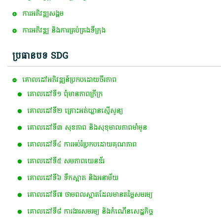
ការ​អភិវឌ្ឍ​សង្គម
ការអភិវឌ្ឍ និងការគ្រប់គ្រងទីក្រុង
ប្រធានបទ SDG
គោលដៅ​អភិវឌ្ឍន៍​ប្រកបដោយ​ចីរភាព
គោលដៅ​ទី​១​ ពុំ​មាន​ភាព​ក្រីក្រ
គោលដៅទី២ គ្រោះអត់ឃ្លានស្មើសូន្យ
គោលដៅទី៣ សុខភាព និងសុខុមាលភាពមាំមួន
គោលដៅទី៤ ការអប់រំប្រកបដោយគុណភាព
គោលដៅទី៥ សមភាពយេនឌ័រ
គោលដៅទី៦ ទឹកស្អាត និងអនាម័យ
គោលដៅទី៧ ថាមពលស្អាត​ដែលមានតម្លៃសមរម្យ
គោលដៅទី៨ ការងារសមរម្យ និងកំណើនសេដ្ឋកិច្ច